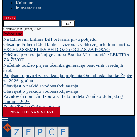
Kolumne
In memoriam
LOGIN
Traži
Četvrtak, 6 Augusta, 2026
Izdvojeno
Na Edinovim krilima BiH ostvarila prvu pobjedu
Otišao je Edhem Edo Halilić – vizionar, veliki žepački humanist i...
EXCEL ASSEMBLIES BH D.O.O.: OGLAS ZA POSAO
Održana promocija knjige autora Branka Marijanovića: LEKTIRA
ZA ŽIVOT
Načelnik održao prijem učenika generacije osnovnih i srednjih
škola
Potpisani ugovori za realizaciju projekata Omladinske banke Žepče
za 2026. godinu
Obavijest o prekidu vodosnabdijevanja
Obavijest o prekidu vodosnabdijevanja
Zavidovići domaćin Izbora za Fotomodela Zeničko-dobojskog
kantona 2026
Zovko Žepče: Oglas za posao
POŠALJITE NAM VIJEST