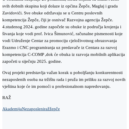
svih dobnih skupina koji dolaze iz općina Žepče, Maglaj i grada
Zavidovići. Sve obuke održavaju se u Centru poslovnih
kompetencija Žepče, čiji je osnivač Razvojna agencija Žepče.
4.studenog 2024. godine započele su obuke iz područja krojenja i
šivanja koje vodi prof. Ivica Šimunović, računalne pismenosti koje
vodi Udruženje Centar za promociju cjeloživotnog obrazovanja
Erazmo i CNC programiranja uz predavače iz Centara za razvoj
kompetencija C-COMP ,dok će obuka iz razvoja mobilnih aplikacija
započeti u siječnju 2025. godine.
Ovaj projekt predstavlja važan korak u poboljšanju konkurentnosti
nezaposlenih osoba na tržištu rada i pruža im priliku za razvoj novih
vještina koje će im pomoći u profesionalnom napredovanju.
RAŽ
Akademija
Nezaposleni
raž
žepče