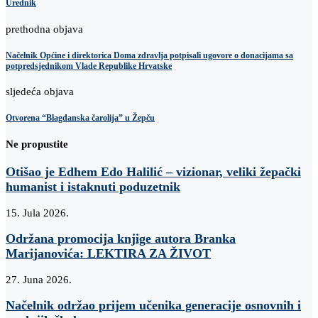
Urednik
prethodna objava
Načelnik Općine i direktorica Doma zdravlja potpisali ugovore o donacijama sa
potpredsjednikom Vlade Republike Hrvatske
sljedeća objava
Otvorena “Blagdanska čarolija” u Žepču
Ne propustite
Otišao je Edhem Edo Halilić – vizionar, veliki žepački
humanist i istaknuti poduzetnik
15. Jula 2026.
Održana promocija knjige autora Branka
Marijanovića: LEKTIRA ZA ŽIVOT
27. Juna 2026.
Načelnik održao prijem učenika generacije osnovnih i