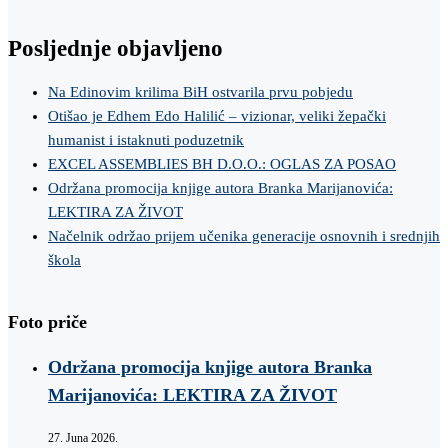
Posljednje objavljeno
Na Edinovim krilima BiH ostvarila prvu pobjedu
Otišao je Edhem Edo Halilić – vizionar, veliki žepački
humanist i istaknuti poduzetnik
EXCEL ASSEMBLIES BH D.O.O.: OGLAS ZA POSAO
Održana promocija knjige autora Branka Marijanovića:
LEKTIRA ZA ŽIVOT
Načelnik održao prijem učenika generacije osnovnih i srednjih
škola
Foto priče
Održana promocija knjige autora Branka
Marijanovića: LEKTIRA ZA ŽIVOT
27. Juna 2026.