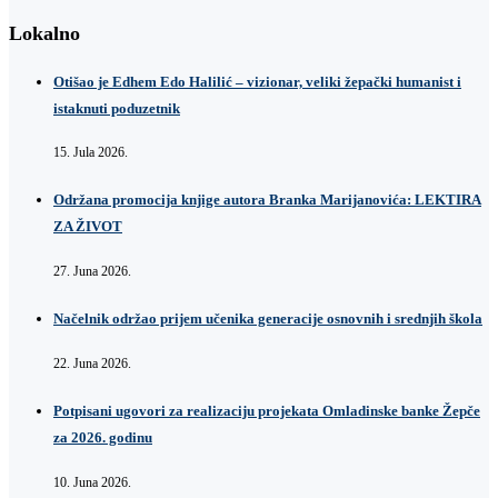
Lokalno
Otišao je Edhem Edo Halilić – vizionar, veliki žepački humanist i
istaknuti poduzetnik
15. Jula 2026.
Održana promocija knjige autora Branka Marijanovića: LEKTIRA
ZA ŽIVOT
27. Juna 2026.
Načelnik održao prijem učenika generacije osnovnih i srednjih škola
22. Juna 2026.
Potpisani ugovori za realizaciju projekata Omladinske banke Žepče
za 2026. godinu
10. Juna 2026.