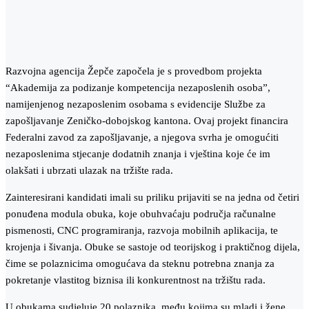
Razvojna agencija Žepče započela je s provedbom projekta
“Akademija za podizanje kompetencija nezaposlenih osoba”,
namijenjenog nezaposlenim osobama s evidencije Službe za
zapošljavanje Zeničko-dobojskog kantona. Ovaj projekt financira
Federalni zavod za zapošljavanje, a njegova svrha je omogućiti
nezaposlenima stjecanje dodatnih znanja i vještina koje će im
olakšati i ubrzati ulazak na tržište rada.
Zainteresirani kandidati imali su priliku prijaviti se na jedna od četiri
ponuđena modula obuka, koje obuhvaćaju područja računalne
pismenosti, CNC programiranja, razvoja mobilnih aplikacija, te
krojenja i šivanja. Obuke se sastoje od teorijskog i praktičnog dijela,
čime se polaznicima omogućava da steknu potrebna znanja za
pokretanje vlastitog biznisa ili konkurentnost na tržištu rada.
U obukama sudjeluje 20 polaznika, među kojima su mladi i žene