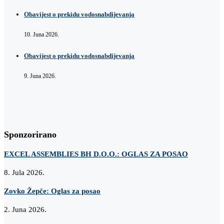
Obavijest o prekidu vodosnabdijevanja
10. Juna 2026.
Obavijest o prekidu vodosnabdijevanja
9. Juna 2026.
Sponzorirano
EXCEL ASSEMBLIES BH D.O.O.: OGLAS ZA POSAO
8. Jula 2026.
Zovko Žepče: Oglas za posao
2. Juna 2026.