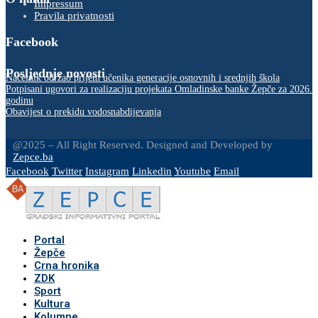
Impressum
Pravila privatnosti
Facebook
Posljednje novosti
Načelnik održao prijem učenika generacije osnovnih i srednjih škola
Potpisani ugovori za realizaciju projekata Omladinske banke Žepče za 2026.
godinu
Obavijest o prekidu vodosnabdijevanja
@2025 – All Right Reserved. Designed and Developed by
Zepce.ba
Facebook
Twitter
Instagram
Linkedin
Youtube
Email
Portal
Žepče
Crna hronika
ZDK
Sport
Kultura
Kolumne