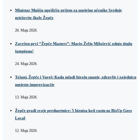
Ministar Mušija upriličio prijem za uspješne učenike Srednje
mješovite škole Žepče
26. Maja 2026.
Završen prvi “Žepče Masters”: Mario Željo Milošević odnio titulu
šampiona!
24. Maja 2026.
Tešanj, Žepče i Vareš: Kada mladi biraju znanje, zdravlje i zajednicu
umjesto improvizacije
13. Maja 2026.
Žepče gradi svoje preduzetnice: 5 biznisa koji rastu uz BizUp Goes
Local
12. Maja 2026.