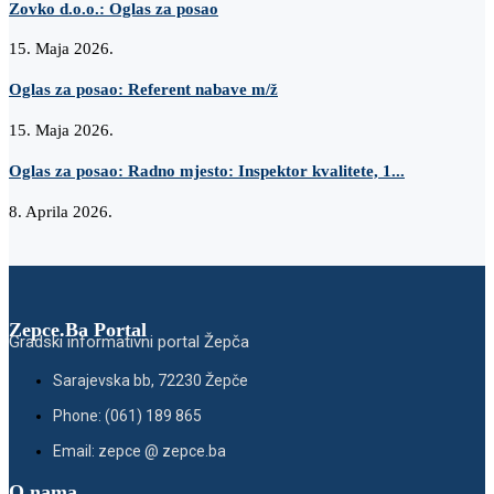
Zovko d.o.o.: Oglas za posao
15. Maja 2026.
Oglas za posao: Referent nabave m/ž
15. Maja 2026.
Oglas za posao: Radno mjesto: Inspektor kvalitete, 1...
8. Aprila 2026.
Zepce.Ba Portal
Gradski informativni portal Žepča
Sarajevska bb, 72230 Žepče
Phone: (061) 189 865
Email: zepce @ zepce.ba
O nama