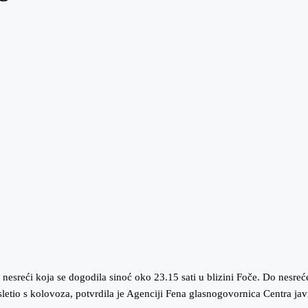
j nesreći koja se dogodila sinoć oko 23.15 sati u blizini Foče. Do nesre
 sletio s kolovoza, potvrdila je Agenciji Fena glasnogovornica Centra j