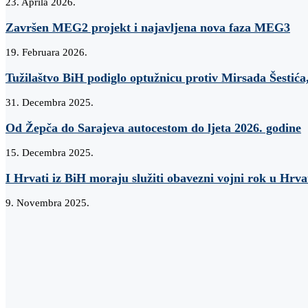
23. Aprila 2026.
Završen MEG2 projekt i najavljena nova faza MEG3
19. Februara 2026.
Tužilaštvo BiH podiglo optužnicu protiv Mirsada Šestića,
31. Decembra 2025.
Od Žepča do Sarajeva autocestom do ljeta 2026. godine
15. Decembra 2025.
I Hrvati iz BiH moraju služiti obavezni vojni rok u Hrva
9. Novembra 2025.