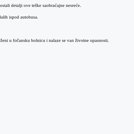
stali detalji ove teške saobraćajne nesreće.
dalih ispod autobusa.
.
ženi u fočansku bolnicu i nalaze se van životne opasnosti.