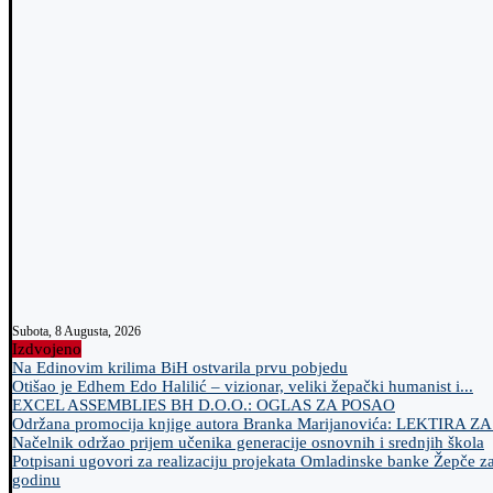
Subota, 8 Augusta, 2026
Izdvojeno
Na Edinovim krilima BiH ostvarila prvu pobjedu
Otišao je Edhem Edo Halilić – vizionar, veliki žepački humanist i...
EXCEL ASSEMBLIES BH D.O.O.: OGLAS ZA POSAO
Održana promocija knjige autora Branka Marijanovića: LEKTIRA Z
Načelnik održao prijem učenika generacije osnovnih i srednjih škola
Potpisani ugovori za realizaciju projekata Omladinske banke Žepče z
godinu