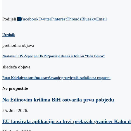
Podijeli
0
Facebook
Twitter
Pinterest
Threads
Bluesky
Email
Urednik
prethodna objava
Nastava u OŠ Žepče po HNPiP počinje danas u KŠC-u “Don Bosco”
sljedeća objava
Foto: Kolektivno stručno usavršavanje prosvjetnih radnika na raspustu
Ne propustite
Na Edinovim krilima BiH ostvarila prvu pobjedu
25. Jula 2026.
EU lansirala aplikaciju za brzi prelazak granice: Kako 