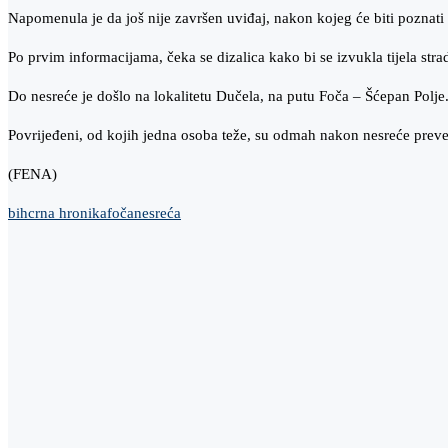
Napomenula je da još nije završen uviđaj, nakon kojeg će biti poznati o
Po prvim informacijama, čeka se dizalica kako bi se izvukla tijela stra
Do nesreće je došlo na lokalitetu Dučela, na putu Foča – Šćepan Polje
Povrijeđeni, od kojih jedna osoba teže, su odmah nakon nesreće preve
(FENA)
bih
crna hronika
foča
nesreća