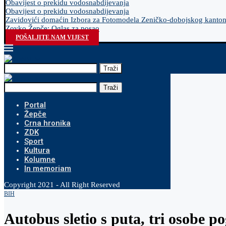
Obavijest o prekidu vodosnabdijevanja
Obavijest o prekidu vodosnabdijevanja
Zavidovići domaćin Izbora za Fotomodela Zeničko-dobojskog kanto
Zovko Žepče: Oglas za posao
POŠALJITE NAM VIJEST
Traži
Traži
Portal
Žepče
Crna hronika
ZDK
Sport
Kultura
Kolumne
In memoriam
Copyright 2021 - All Right Reserved
BIH
Autobus sletio s puta, tri osobe p