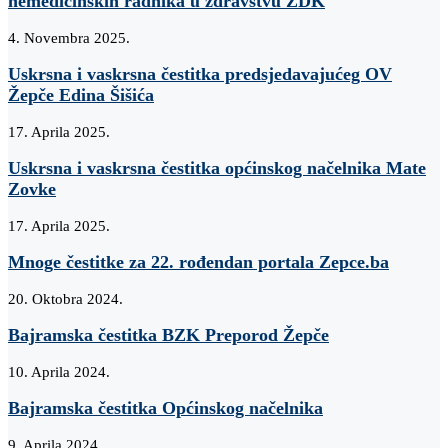
nemedicinskih radnika u zdravstvu ZDK
4. Novembra 2025.
Uskrsna i vaskrsna čestitka predsjedavajućeg OV
Žepče Edina Šišića
17. Aprila 2025.
Uskrsna i vaskrsna čestitka općinskog načelnika Mate
Zovke
17. Aprila 2025.
Mnoge čestitke za 22. rođendan portala Zepce.ba
20. Oktobra 2024.
Bajramska čestitka BZK Preporod Žepče
10. Aprila 2024.
Bajramska čestitka Općinskog načelnika
9. Aprila 2024.