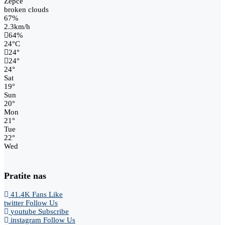
Žepče
broken clouds
67%
2.3km/h
64%
24
°
C
24
°
24
°
24
°
Sat
19
°
Sun
20
°
Mon
21
°
Tue
22
°
Wed
Pratite nas
41.4K
Fans
Like
twitter
Follow Us
youtube
Subscribe
instagram
Follow Us