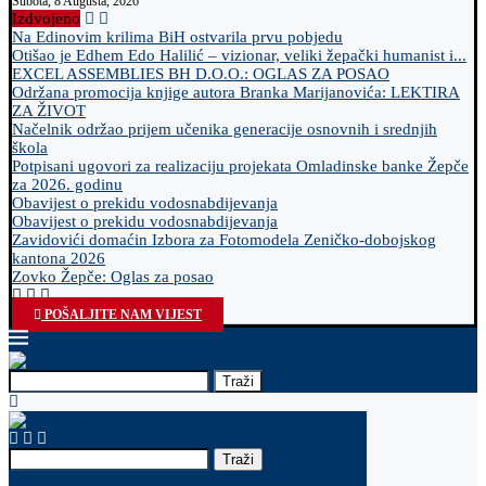
Subota, 8 Augusta, 2026
Izdvojeno
Na Edinovim krilima BiH ostvarila prvu pobjedu
Otišao je Edhem Edo Halilić – vizionar, veliki žepački humanist i...
EXCEL ASSEMBLIES BH D.O.O.: OGLAS ZA POSAO
Održana promocija knjige autora Branka Marijanovića: LEKTIRA
ZA ŽIVOT
Načelnik održao prijem učenika generacije osnovnih i srednjih
škola
Potpisani ugovori za realizaciju projekata Omladinske banke Žepče
za 2026. godinu
Obavijest o prekidu vodosnabdijevanja
Obavijest o prekidu vodosnabdijevanja
Zavidovići domaćin Izbora za Fotomodela Zeničko-dobojskog
kantona 2026
Zovko Žepče: Oglas za posao
POŠALJITE NAM VIJEST
Traži
Traži