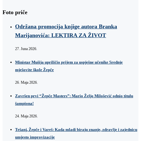
Foto priče
Održana promocija knjige autora Branka
Marijanovića: LEKTIRA ZA ŽIVOT
27. Juna 2026.
Ministar Mušija upriličio prijem za uspješne učenike Srednje
mješovite škole Žepče
26. Maja 2026.
Završen prvi “Žepče Masters”: Mario Željo Milošević odnio titulu
šampiona!
24. Maja 2026.
Tešanj, Žepče i Vareš: Kada mladi biraju znanje, zdravlje i zajednicu
umjesto improvizacije