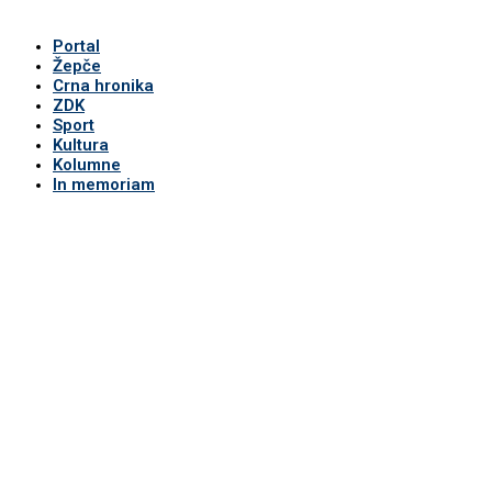
Portal
Žepče
Crna hronika
ZDK
Sport
Kultura
Kolumne
In memoriam