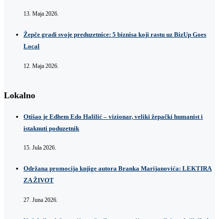
13. Maja 2026.
Žepče gradi svoje preduzetnice: 5 biznisa koji rastu uz BizUp Goes
Local
12. Maja 2026.
Lokalno
Otišao je Edhem Edo Halilić – vizionar, veliki žepački humanist i
istaknuti poduzetnik
15. Jula 2026.
Održana promocija knjige autora Branka Marijanovića: LEKTIRA
ZA ŽIVOT
27. Juna 2026.