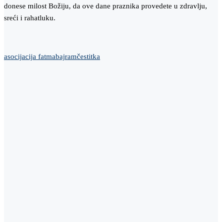
donese milost Božiju, da ove dane praznika provedete u zdravlju,
sreći i rahatluku.
asocijacija fatma
bajram
čestitka