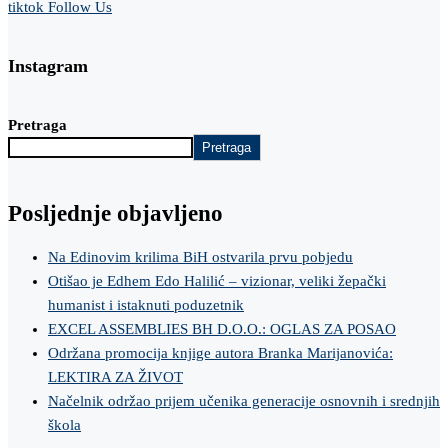
tiktok
Follow Us
Instagram
Pretraga
Pretraga
Posljednje objavljeno
Na Edinovim krilima BiH ostvarila prvu pobjedu
Otišao je Edhem Edo Halilić – vizionar, veliki žepački
humanist i istaknuti poduzetnik
EXCEL ASSEMBLIES BH D.O.O.: OGLAS ZA POSAO
Održana promocija knjige autora Branka Marijanovića:
LEKTIRA ZA ŽIVOT
Načelnik održao prijem učenika generacije osnovnih i srednjih
škola