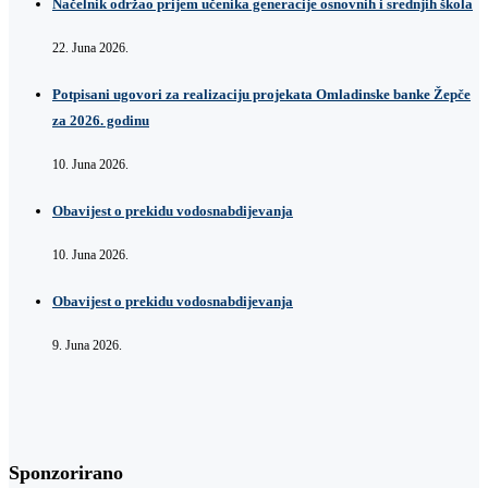
Načelnik održao prijem učenika generacije osnovnih i srednjih škola
22. Juna 2026.
Potpisani ugovori za realizaciju projekata Omladinske banke Žepče
za 2026. godinu
10. Juna 2026.
Obavijest o prekidu vodosnabdijevanja
10. Juna 2026.
Obavijest o prekidu vodosnabdijevanja
9. Juna 2026.
Sponzorirano