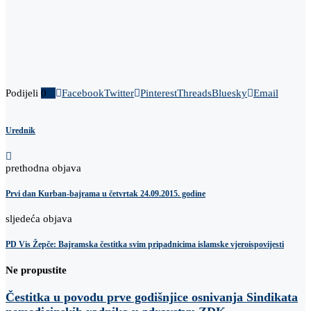
Podijeli
0
Facebook
Twitter
Pinterest
Threads
Bluesky
Email
Urednik
prethodna objava
Prvi dan Kurban-bajrama u četvrtak 24.09.2015. godine
sljedeća objava
PD Vis Žepče: Bajramska čestitka svim pripadnicima islamske vjeroispovijesti
Ne propustite
Čestitka u povodu prve godišnjice osnivanja Sindikata