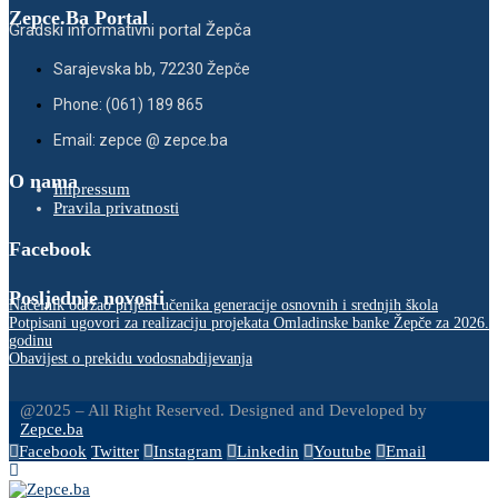
Zepce.Ba Portal
Gradski informativni portal Žepča
Sarajevska bb, 72230 Žepče
Phone: (061) 189 865
Email: zepce @ zepce.ba
O nama
Impressum
Pravila privatnosti
Facebook
Posljednje novosti
Načelnik održao prijem učenika generacije osnovnih i srednjih škola
Potpisani ugovori za realizaciju projekata Omladinske banke Žepče za 2026.
godinu
Obavijest o prekidu vodosnabdijevanja
@2025 – All Right Reserved. Designed and Developed by
Zepce.ba
Facebook
Twitter
Instagram
Linkedin
Youtube
Email