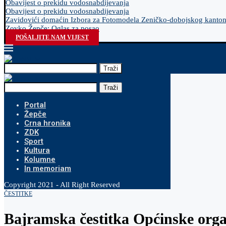
Obavijest o prekidu vodosnabdijevanja
Obavijest o prekidu vodosnabdijevanja
Zavidovići domaćin Izbora za Fotomodela Zeničko-dobojskog kanto
Zovko Žepče: Oglas za posao
POŠALJITE NAM VIJEST
Traži
Traži
Portal
Žepče
Crna hronika
ZDK
Sport
Kultura
Kolumne
In memoriam
Copyright 2021 - All Right Reserved
ČESTITKE
Bajramska čestitka Općinske org