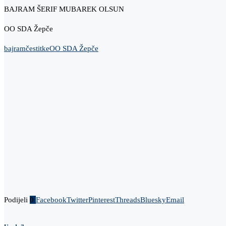
BAJRAM ŠERIF MUBAREK OLSUN
OO SDA Žepče
bajram
čestitke
OO SDA Žepče
Podijeli
0
Facebook
Twitter
Pinterest
Threads
Bluesky
Email