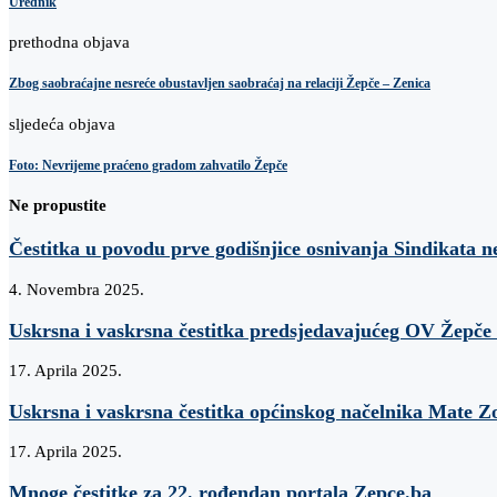
Urednik
prethodna objava
Zbog saobraćajne nesreće obustavljen saobraćaj na relaciji Žepče – Zenica
sljedeća objava
Foto: Nevrijeme praćeno gradom zahvatilo Žepče
Ne propustite
Čestitka u povodu prve godišnjice osnivanja Sindikata
4. Novembra 2025.
Uskrsna i vaskrsna čestitka predsjedavajućeg OV Žepče 
17. Aprila 2025.
Uskrsna i vaskrsna čestitka općinskog načelnika Mate Z
17. Aprila 2025.
Mnoge čestitke za 22. rođendan portala Zepce.ba