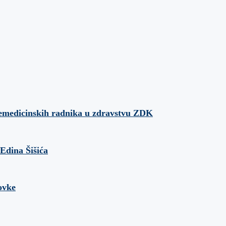
 nemedicinskih radnika u zdravstvu ZDK
Edina Šišića
ovke