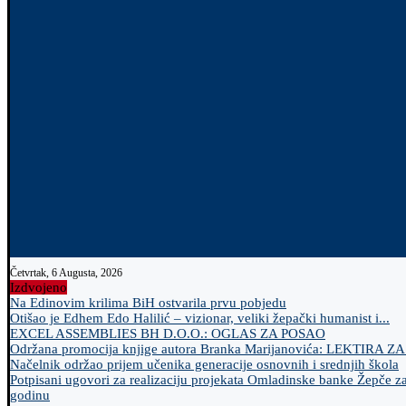
Četvrtak, 6 Augusta, 2026
Izdvojeno
Na Edinovim krilima BiH ostvarila prvu pobjedu
Otišao je Edhem Edo Halilić – vizionar, veliki žepački humanist i...
EXCEL ASSEMBLIES BH D.O.O.: OGLAS ZA POSAO
Održana promocija knjige autora Branka Marijanovića: LEKTIRA Z
Načelnik održao prijem učenika generacije osnovnih i srednjih škola
Potpisani ugovori za realizaciju projekata Omladinske banke Žepče z
godinu