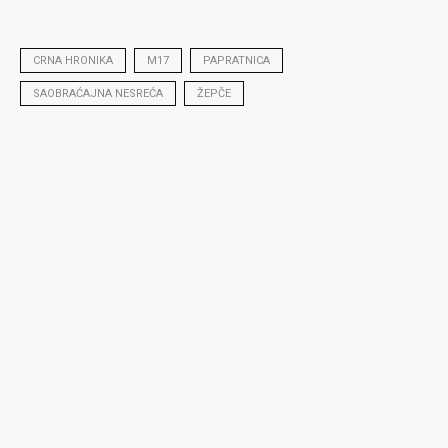
CRNA HRONIKA
M17
PAPRATNICA
SAOBRAĆAJNA NESREĆA
ŽEPČE