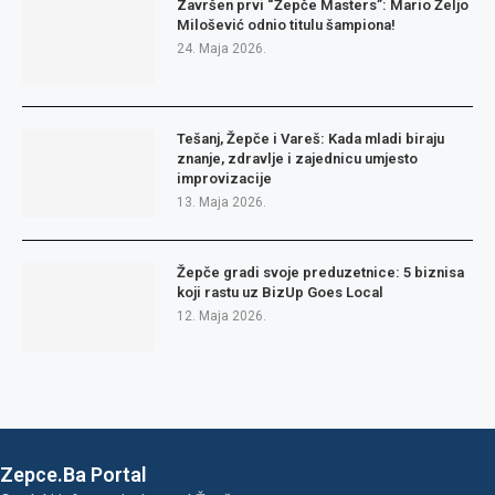
Završen prvi “Žepče Masters”: Mario Željo
Milošević odnio titulu šampiona!
24. Maja 2026.
Tešanj, Žepče i Vareš: Kada mladi biraju
znanje, zdravlje i zajednicu umjesto
improvizacije
13. Maja 2026.
Žepče gradi svoje preduzetnice: 5 biznisa
koji rastu uz BizUp Goes Local
12. Maja 2026.
Zepce.Ba Portal