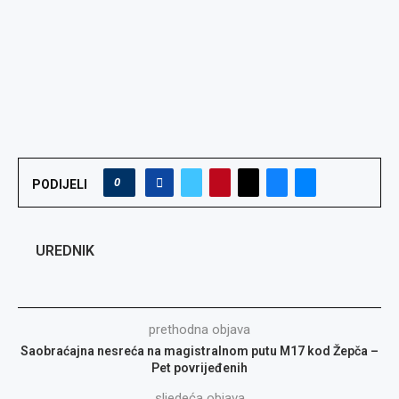
0
PODIJELI
UREDNIK
prethodna objava
Saobraćajna nesreća na magistralnom putu M17 kod Žepča –
Pet povrijeđenih
sljedeća objava