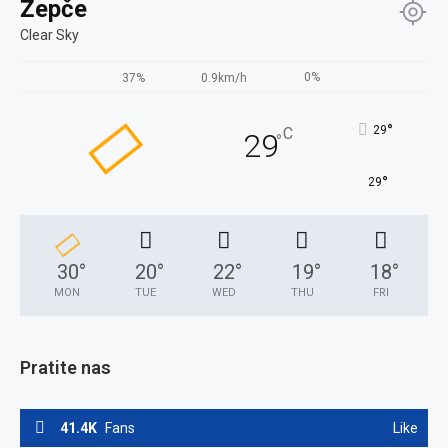
Žepče
Clear Sky
0%
37%
0.9km/h
°
29
C
29
°
°
29
30
°
20
°
22
°
19
°
18
°
MON
TUE
WED
THU
FRI
Pratite nas
41.4K
Fans
Like