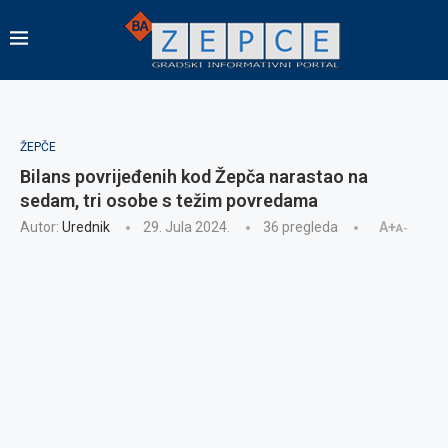
ŽEPČE
Bilans povrijeđenih kod Žepča narastao na
sedam, tri osobe s težim povredama
Autor:
Urednik
29. Jula 2024.
36
pregleda
A+
A-