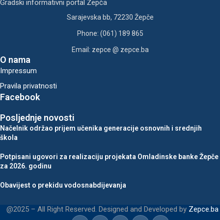
Gradski informativni portal Žepča
Sarajevska bb, 72230 Žepče
Phone: (061) 189 865
Email: zepce @ zepce.ba
O nama
Impressum
Pravila privatnosti
Facebook
Posljednje novosti
Načelnik održao prijem učenika generacije osnovnih i srednjih
škola
Potpisani ugovori za realizaciju projekata Omladinske banke Žepče
za 2026. godinu
Obavijest o prekidu vodosnabdijevanja
@2025 – All Right Reserved. Designed and Developed by
Zepce.ba