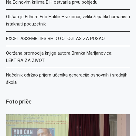
Na Edinovim krilima BiH ostvarila prvu pobjedu
Otišao je Edhem Edo Halilić – vizionar, veliki žepački humanist i
istaknuti poduzetnik
EXCEL ASSEMBLIES BH D.O.O.: OGLAS ZA POSAO
Održana promocija knjige autora Branka Marijanovića:
LEKTIRA ZA ŽIVOT
Načelnik održao prijem učenika generacije osnovnih i srednjih
škola
Foto priče