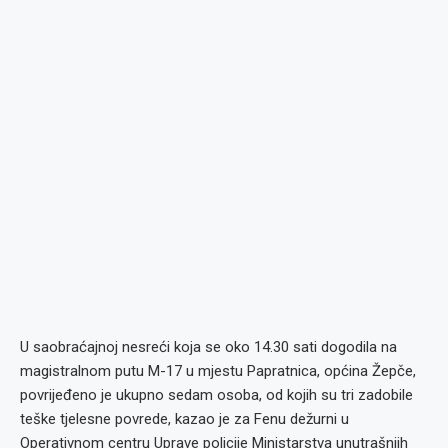
U saobraćajnoj nesreći koja se oko 14.30 sati dogodila na
magistralnom putu M-17 u mjestu Papratnica, općina Žepče,
povrijeđeno je ukupno sedam osoba, od kojih su tri zadobile
teške tjelesne povrede, kazao je za Fenu dežurni u
Operativnom centru Uprave policije Ministarstva unutrašnjih