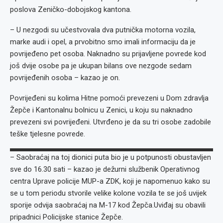
poslova Zeničko-dobojskog kantona.
– U nezgodi su učestvovala dva putnička motorna vozila,
marke audi i opel, a prvobitno smo imali informaciju da je
povrijeđeno pet osoba. Naknadno su prijavljene povrede kod
još dvije osobe pa je ukupan bilans ove nezgode sedam
povrijeđenih osoba – kazao je on.
Povrijeđeni su kolima Hitne pomoći prevezeni u Dom zdravlja
Žepče i Kantonalnu bolnicu u Zenici, u koju su naknadno
prevezeni svi povrijeđeni. Utvrđeno je da su tri osobe zadobile
teške tjelesne povrede.
– Saobraćaj na toj dionici puta bio je u potpunosti obustavljen
sve do 16.30 sati – kazao je dežurni službenik Operativnog
centra Uprave policije MUP-a ZDK, koji je napomenuo kako su
se u tom periodu stvorile velike kolone vozila te se još uvijek
sporije odvija saobraćaj na M-17 kod Žepča.Uviđaj su obavili
pripadnici Policijske stanice Žepče.