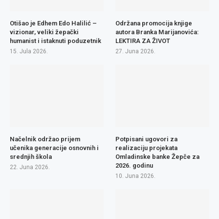
Otišao je Edhem Edo Halilić –
Održana promocija knjige
vizionar, veliki žepački
autora Branka Marijanovića:
humanist i istaknuti poduzetnik
LEKTIRA ZA ŽIVOT
15. Jula 2026.
27. Juna 2026.
Načelnik održao prijem
Potpisani ugovori za
učenika generacije osnovnih i
realizaciju projekata
srednjih škola
Omladinske banke Žepče za
2026. godinu
22. Juna 2026.
10. Juna 2026.