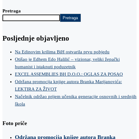
Pretraga
Pretraga
Posljednje objavljeno
Na Edinovim krilima BiH ostvarila prvu pobjedu
Otišao je Edhem Edo Halilić – vizionar, veliki žepački
humanist i istaknuti poduzetnik
EXCEL ASSEMBLIES BH D.O.O.: OGLAS ZA POSAO
Održana promocija knjige autora Branka Marijanovića:
LEKTIRA ZA ŽIVOT
Načelnik održao prijem učenika generacije osnovnih i srednjih
škola
Foto priče
Održana promocija knjige autora Branka