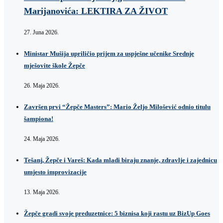
Marijanovića: LEKTIRA ZA ŽIVOT
27. Juna 2026.
Ministar Mušija upriličio prijem za uspješne učenike Srednje
mješovite škole Žepče
26. Maja 2026.
Završen prvi “Žepče Masters”: Mario Željo Milošević odnio titulu
šampiona!
24. Maja 2026.
Tešanj, Žepče i Vareš: Kada mladi biraju znanje, zdravlje i zajednicu
umjesto improvizacije
13. Maja 2026.
Žepče gradi svoje preduzetnice: 5 biznisa koji rastu uz BizUp Goes