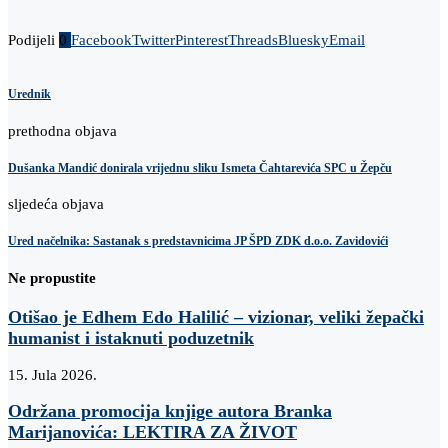
Podijeli
0
Facebook
Twitter
Pinterest
Threads
Bluesky
Email
Urednik
prethodna objava
Dušanka Mandić donirala vrijednu sliku Ismeta Čahtarevića SPC u Žepču
sljedeća objava
Ured načelnika: Sastanak s predstavnicima JP ŠPD ZDK d.o.o. Zavidovići
Ne propustite
Otišao je Edhem Edo Halilić – vizionar, veliki žepački
humanist i istaknuti poduzetnik
15. Jula 2026.
Održana promocija knjige autora Branka
Marijanovića: LEKTIRA ZA ŽIVOT