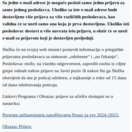
Sa jedne e-mail adrese je moguće poslati samo jednu prijavu za
samo jednog poslodavca. Ukoliko sa iste e-mail adrese bude
dostavljeno više prijava za više različitih poslodavaca, kao
validna će se uzeti samo ona koja je prva dostavljena. Ukoliko isti
poslodavac dostavi u više navrata istu prijavu, u obzir će se uzeti
e-mail sa prijavom koji je dostavljen posljednji.
Služba će na svojoj web stranici postaviti informaciju o prispjelim
prijavama poslodavaca sa statusom „odobrene“ i „na čekanju“.
Poslodavac može, na vlastitu odgovornost, zaposliti osobu iz ciljne
grupe odmah nakon prijave na Javni poziv ili nakon što ga Služba
obavijesti da mu je poticaj odobren, a najkasnije u roku od 15 dana
od dana odobravanja poticaja.
Linkovi Programa i Obrazac prijave za učešće dostupni su u
nastavku:
Program sufinansiranja zapošljavanja Posao za sve 2024./2025.
Obrazac Prijave