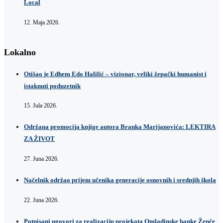
Local
12. Maja 2026.
Lokalno
Otišao je Edhem Edo Halilić – vizionar, veliki žepački humanist i
istaknuti poduzetnik
15. Jula 2026.
Održana promocija knjige autora Branka Marijanovića: LEKTIRA
ZA ŽIVOT
27. Juna 2026.
Načelnik održao prijem učenika generacije osnovnih i srednjih škola
22. Juna 2026.
Potpisani ugovori za realizaciju projekata Omladinske banke Žepče