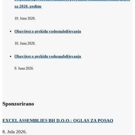
za 2026. godinu
10. Juna 2026.
Obavijest o prekidu vodosnabdijevanja
10. Juna 2026.
Obavijest o prekidu vodosnabdijevanja
9. Juna 2026.
Sponzorirano
EXCEL ASSEMBLIES BH D.O.O.: OGLAS ZA POSAO
Z
8. Jula 2026.
2