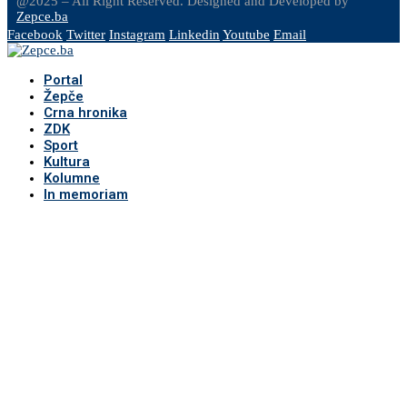
@2025 – All Right Reserved. Designed and Developed by
Zepce.ba
Facebook
Twitter
Instagram
Linkedin
Youtube
Email
Portal
Žepče
Crna hronika
ZDK
Sport
Kultura
Kolumne
In memoriam