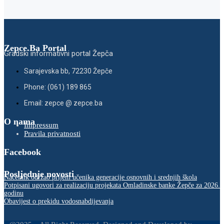
Zepce.Ba Portal
Gradski informativni portal Žepča
Sarajevska bb, 72230 Žepče
Phone: (061) 189 865
Email: zepce @ zepce.ba
O nama
Impressum
Pravila privatnosti
Facebook
Posljednje novosti
Načelnik održao prijem učenika generacije osnovnih i srednjih škola
Potpisani ugovori za realizaciju projekata Omladinske banke Žepče za 2026.
godinu
Obavijest o prekidu vodosnabdijevanja