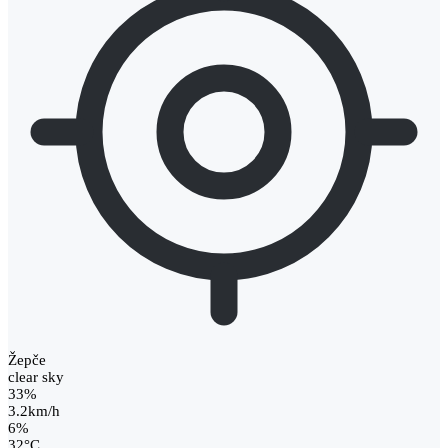
Žepče
clear sky
33%
3.2km/h
6%
32
°
C