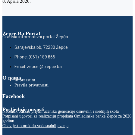
8. Aprila 2026.
Zepce.Ba Portal
Gradski informativni portal Žepča
Sarajevska bb, 72230 Žepče
Phone: (061) 189 865
Email: zepce @ zepce.ba
O nama
Impressum
Pravila privatnosti
Facebook
Posljednje novosti
Načelnik održao prijem učenika generacije osnovnih i srednjih škola
Potpisani ugovori za realizaciju projekata Omladinske banke Žepče za 2026.
godinu
Obavijest o prekidu vodosnabdijevanja