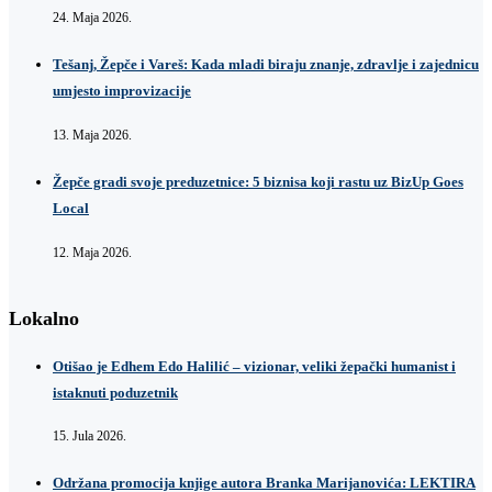
24. Maja 2026.
Tešanj, Žepče i Vareš: Kada mladi biraju znanje, zdravlje i zajednicu
umjesto improvizacije
13. Maja 2026.
Žepče gradi svoje preduzetnice: 5 biznisa koji rastu uz BizUp Goes
Local
12. Maja 2026.
Lokalno
Otišao je Edhem Edo Halilić – vizionar, veliki žepački humanist i
istaknuti poduzetnik
15. Jula 2026.
Održana promocija knjige autora Branka Marijanovića: LEKTIRA