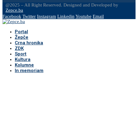
@2025 – All Right Reserved. Designed and Developed by
Zepce.ba
Facebook
Twitter
Instagram
Linkedin
Youtube
Email
Portal
Žepče
Crna hronika
ZDK
Sport
Kultura
Kolumne
In memoriam