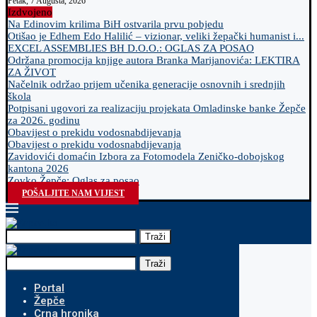
Petak, 7 Augusta, 2026
Izdvojeno
Na Edinovim krilima BiH ostvarila prvu pobjedu
Otišao je Edhem Edo Halilić – vizionar, veliki žepački humanist i...
EXCEL ASSEMBLIES BH D.O.O.: OGLAS ZA POSAO
Održana promocija knjige autora Branka Marijanovića: LEKTIRA
ZA ŽIVOT
Načelnik održao prijem učenika generacije osnovnih i srednjih
škola
Potpisani ugovori za realizaciju projekata Omladinske banke Žepče
za 2026. godinu
Obavijest o prekidu vodosnabdijevanja
Obavijest o prekidu vodosnabdijevanja
Zavidovići domaćin Izbora za Fotomodela Zeničko-dobojskog
kantona 2026
Zovko Žepče: Oglas za posao
POŠALJITE NAM VIJEST
Traži
Traži
Portal
Žepče
Crna hronika