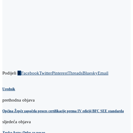
Podijeli
0
Facebook
Twitter
Pinterest
Threads
Bluesky
Email
Urednik
prethodna objava
Općina Žepče započela proces certifikacije prema IV ediciji BFC SEE standarda
sljedeća objava
Zovko Auto: Oglas za posao