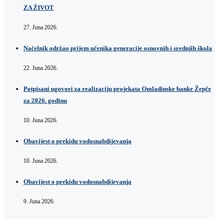
ZA ŽIVOT
27. Juna 2026.
Načelnik održao prijem učenika generacije osnovnih i srednjih škola
22. Juna 2026.
Potpisani ugovori za realizaciju projekata Omladinske banke Žepče
za 2026. godinu
10. Juna 2026.
Obavijest o prekidu vodosnabdijevanja
10. Juna 2026.
Obavijest o prekidu vodosnabdijevanja
9. Juna 2026.