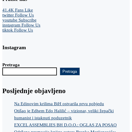
41.4K
Fans
Like
twitter
Follow Us
youtube
Subscribe
instagram
Follow Us
tiktok
Follow Us
Instagram
Pretraga
Pretraga
Posljednje objavljeno
Na Edinovim krilima BiH ostvarila prvu pobjedu
Otišao je Edhem Edo Halilić – vizionar, veliki žepački
humanist i istaknuti poduzetnik
EXCEL ASSEMBLIES BH D.O.O.: OGLAS ZA POSAO