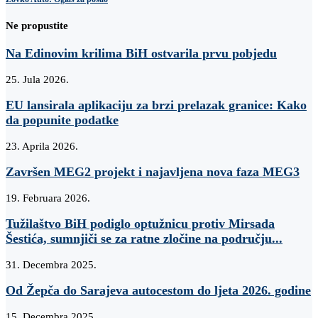
Ne propustite
Na Edinovim krilima BiH ostvarila prvu pobjedu
25. Jula 2026.
EU lansirala aplikaciju za brzi prelazak granice: Kako
da popunite podatke
23. Aprila 2026.
Završen MEG2 projekt i najavljena nova faza MEG3
19. Februara 2026.
Tužilaštvo BiH podiglo optužnicu protiv Mirsada
Šestića, sumnjiči se za ratne zločine na području...
31. Decembra 2025.
Od Žepča do Sarajeva autocestom do ljeta 2026. godine
15. Decembra 2025.