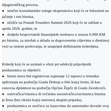
dijagnostičkog procesa,
● stručne konsultantske usluge eksperata/ica koji će se fokusirati na
jačanje i rast biznisa,
● učešće na Female Founders Summit 2026 koji će se održati u
aprilu 2026. godine, te
● dodjelu bespovratnih finansijskih sredstava u iznosu 6.000 KM
po biznisu, za utrošak u skladu sa dogovorenim ciljevima u direktnoj
vezi sa rastom poslovanja, te unaprijed definisanim kriterijima.
Kriteriji koji će se uzimati u obzir pri selekciji prijavljenih
preduzetnica su slijedeći:
● biznis mora biti registrovan najmanje 12 mjeseci u trenutku
apliciranja na području Grada Doboja u bilo kojoj formi, ili kao
osnovna djelatnost na području Općine Žepče ili Grada Zavidovići,
● osnivačica/vlasnica ili većinska suosnivačica/suvlasnica biznisa
je žena (bez obzira kojoj starosnoj skupini pripada),
● preduzetnica se suočava sa izazovima da samostalno dovede svoj