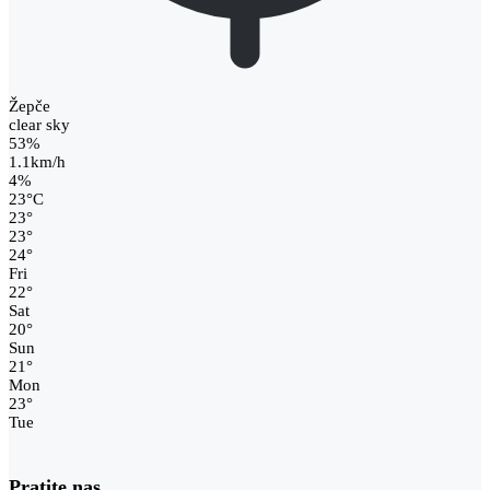
Žepče
clear sky
53%
1.1km/h
4%
23
°
C
23
°
23
°
24
°
Fri
22
°
Sat
20
°
Sun
21
°
Mon
23
°
Tue
Pratite nas