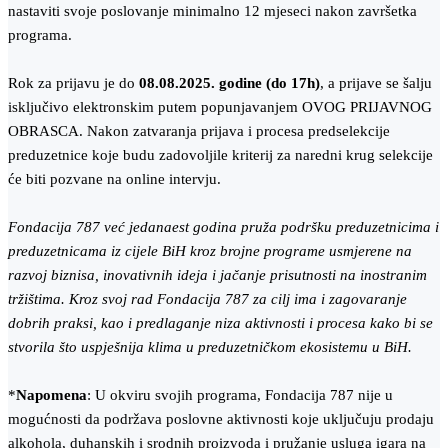
nastaviti svoje poslovanje minimalno 12 mjeseci nakon završetka
programa.
Rok za prijavu je do
08.08.2025. godine (do 17h)
, a prijave se šalju
isključivo elektronskim putem popunjavanjem OVOG PRIJAVNOG
OBRASCA. Nakon zatvaranja prijava i procesa predselekcije
preduzetnice koje budu zadovoljile kriterij za naredni krug selekcije
će biti pozvane na online intervju.
Fondacija 787 već jedanaest godina pruža podršku preduzetnicima i
preduzetnicama iz cijele BiH kroz brojne programe usmjerene na
razvoj biznisa, inovativnih ideja i jačanje prisutnosti na inostranim
tržištima. Kroz svoj rad Fondacija 787 za cilj ima i zagovaranje
dobrih praksi, kao i predlaganje niza aktivnosti i procesa kako bi se
stvorila što uspješnija klima u preduzetničkom ekosistemu u BiH.
*
Napomena
: U okviru svojih programa, Fondacija 787 nije u
mogućnosti da podržava poslovne aktivnosti koje uključuju prodaju
alkohola, duhanskih i srodnih proizvoda i pružanje usluga igara na