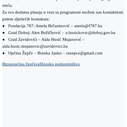
sreću.
Za sva dodatna pitanja u vezi sa programom možete nas kontaktirati
putem sljedećih kontakata:
● Fondacija 787: Amela Brčaninović – amela@f787.ba
● Grad Doboj: Alen Božičković – a.bozickovic@doboj.gov.ba
● Grad Zavidovići – Aida Husić Mujanović –
aida.husic.mujanovic@zavidovici.ba
● Općina Žepče – Branka Janko – razepce@gmail.com
Bizup
općina žepče
raž
žensko poduzetništvo