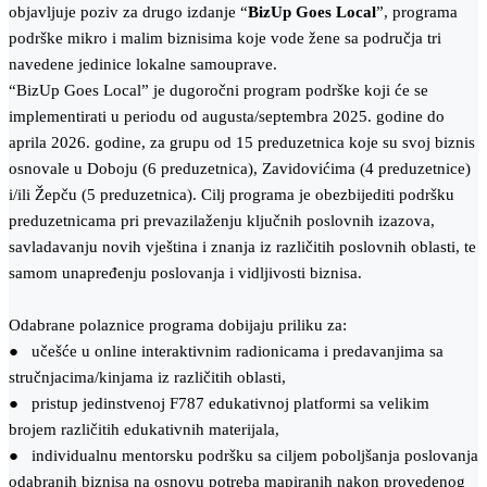
objavljuje poziv za drugo izdanje “
BizUp Goes Local
”, programa
podrške mikro i malim biznisima koje vode žene sa područja tri
navedene jedinice lokalne samouprave.
“BizUp Goes Local” je dugoročni program podrške koji će se
implementirati u periodu od augusta/septembra 2025. godine do
aprila 2026. godine, za grupu od 15 preduzetnica koje su svoj biznis
osnovale u Doboju (6 preduzetnica), Zavidovićima (4 preduzetnice)
i/ili Žepču (5 preduzetnica). Cilj programa je obezbijediti podršku
preduzetnicama pri prevazilaženju ključnih poslovnih izazova,
savladavanju novih vještina i znanja iz različitih poslovnih oblasti, te
samom unapređenju poslovanja i vidljivosti biznisa.
Odabrane polaznice programa dobijaju priliku za:
● učešće u online interaktivnim radionicama i predavanjima sa
stručnjacima/kinjama iz različitih oblasti,
● pristup jedinstvenoj F787 edukativnoj platformi sa velikim
brojem različitih edukativnih materijala,
● individualnu mentorsku podršku sa ciljem poboljšanja poslovanja
odabranih biznisa na osnovu potreba mapiranih nakon provedenog