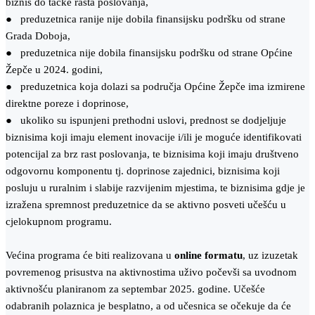
biznis do tačke rasta poslovanja,
● preduzetnica ranije nije dobila finansijsku podršku od strane
Grada Doboja,
● preduzetnica nije dobila finansijsku podršku od strane Općine
Žepče u 2024. godini,
● preduzetnica koja dolazi sa područja Općine Žepče ima izmirene
direktne poreze i doprinose,
● ukoliko su ispunjeni prethodni uslovi, prednost se dodjeljuje
biznisima koji imaju element inovacije i/ili je moguće identifikovati
potencijal za brz rast poslovanja, te biznisima koji imaju društveno
odgovornu komponentu tj. doprinose zajednici, biznisima koji
posluju u ruralnim i slabije razvijenim mjestima, te biznisima gdje je
izražena spremnost preduzetnice da se aktivno posveti učešću u
cjelokupnom programu.
Većina programa će biti realizovana u
online formatu
, uz izuzetak
povremenog prisustva na aktivnostima uživo počevši sa uvodnom
aktivnošću planiranom za septembar 2025. godine. Učešće
odabranih polaznica je besplatno, a od učesnica se očekuje da će