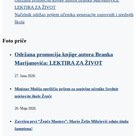
Održana promocija knjige autora Branka Marijanovića:
LEKTIRA ZA ŽIVOT
Načelnik održao prijem učenika generacije osnovnih i srednjih
škola
Foto priče
Održana promocija knjige autora Branka
Marijanovića: LEKTIRA ZA ŽIVOT
27. Juna 2026.
Ministar Mušija upriličio prijem za uspješne učenike Srednje
mješovite škole Žepče
26. Maja 2026.
Završen prvi “Žepče Masters”: Mario Željo Milošević odnio titulu
šampiona!