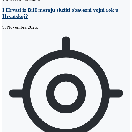
I Hrvati iz BiH moraju služiti obavezni vojni rok u
Hrvatskoj?
9. Novembra 2025.