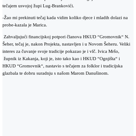
tečajem usvojoj župi Lug-Brankovići.
-Žao mi prekinuti tečaj kada vidim koliko djece i mladih dolazi na
probe-kazala je Marica.
Zahvaljujući financijskoj potpori članova HKUD “Gromovnik“ N.
Šeher, tečaj je, nakon Projekta, nastavljen i u Novom Šeheru. Veliki
interes za čuvanje svoje tradicije pokazao je i vlč. Ivica Mršo,
župnik iz Kakanja, koji je, isto tako kao i HKUD “Ognjišta“ i
HKUD “Gromovnik“, nastavio s tečajem za folklor i tradicijska
glazbala te dobru suradnju s našom Marom Danušinom.