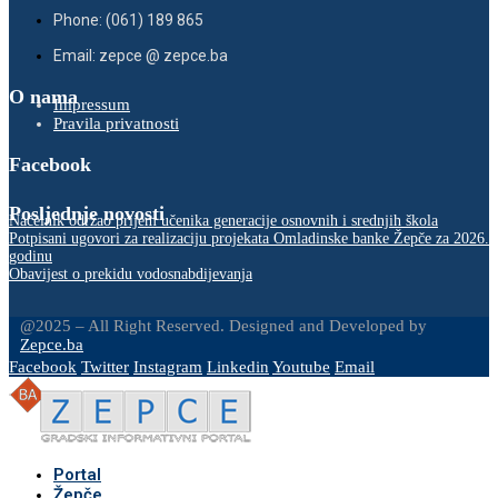
Phone: (061) 189 865
Email: zepce @ zepce.ba
O nama
Impressum
Pravila privatnosti
Facebook
Posljednje novosti
Načelnik održao prijem učenika generacije osnovnih i srednjih škola
Potpisani ugovori za realizaciju projekata Omladinske banke Žepče za 2026.
godinu
Obavijest o prekidu vodosnabdijevanja
@2025 – All Right Reserved. Designed and Developed by
Zepce.ba
Facebook
Twitter
Instagram
Linkedin
Youtube
Email
Portal
Žepče