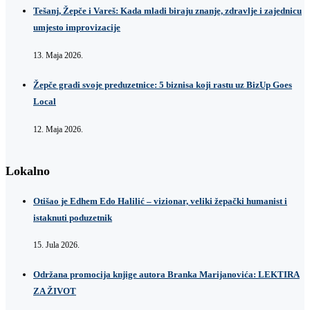
Tešanj, Žepče i Vareš: Kada mladi biraju znanje, zdravlje i zajednicu
umjesto improvizacije
13. Maja 2026.
Žepče gradi svoje preduzetnice: 5 biznisa koji rastu uz BizUp Goes
Local
12. Maja 2026.
Lokalno
Otišao je Edhem Edo Halilić – vizionar, veliki žepački humanist i
istaknuti poduzetnik
15. Jula 2026.
Održana promocija knjige autora Branka Marijanovića: LEKTIRA
ZA ŽIVOT