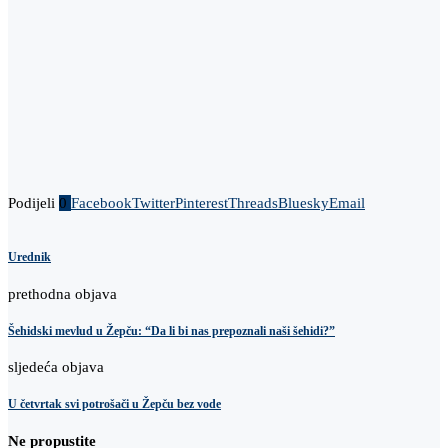
Podijeli
0
Facebook
Twitter
Pinterest
Threads
Bluesky
Email
Urednik
prethodna objava
Šehidski mevlud u Žepču: “Da li bi nas prepoznali naši šehidi?”
sljedeća objava
U četvrtak svi potrošači u Žepču bez vode
Ne propustite