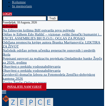
Kolumne
In memoriam
LOGIN
Traži
Ponedjeljak, 10 Augusta, 2026
Izdvojeno
Na Edinovim krilima BiH ostvarila prvu pobjedu
Otišao je Edhem Edo Halilić – vizionar, veliki žepački humanist i...
EXCEL ASSEMBLIES BH D.O.O.: OGLAS ZA POSAO
Održana promocija knjige autora Branka Marijanovića: LEKTIRA
ZA ŽIVOT
Načelnik održao prijem učenika generacije osnovnih i srednjih
škola
Potpisani ugovori za realizaciju projekata Omladinske banke Žepče
za 2026. godinu
Obavijest o prekidu vodosnabdijevanja
Obavijest o prekidu vodosnabdijevanja
Zavidovići domaćin Izbora za Fotomodela Zeničko-dobojskog
kantona 2026
Zovko Žepče: Oglas za posao
POŠALJITE NAM VIJEST