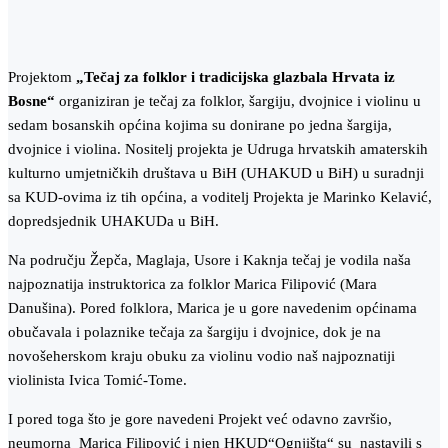
Projektom
„Tečaj za folklor i tradicijska glazbala Hrvata iz
Bosne“
organiziran je tečaj za folklor, šargiju, dvojnice i violinu u
sedam bosanskih općina kojima su donirane po jedna šargija,
dvojnice i violina. Nositelj projekta je Udruga hrvatskih amaterskih
kulturno umjetničkih društava u BiH (UHAKUD u BiH) u suradnji
sa KUD-ovima iz tih općina, a voditelj Projekta je Marinko Kelavić,
dopredsjednik UHAKUDa u BiH.
Na području Žepča, Maglaja, Usore i Kaknja tečaj je vodila naša
najpoznatija instruktorica za folklor Marica Filipović (Mara
Danušina). Pored folklora, Marica je u gore navedenim općinama
obučavala i polaznike tečaja za šargiju i dvojnice, dok je na
novošeherskom kraju obuku za violinu vodio naš najpoznatiji
violinista Ivica Tomić-Tome.
I pored toga što je gore navedeni Projekt već odavno završio,
neumorna Marica Filipović i njen HKUD“Ognjišta“ su nastavili s