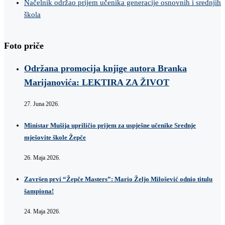
Načelnik održao prijem učenika generacije osnovnih i srednjih
škola
Foto priče
Održana promocija knjige autora Branka
Marijanovića: LEKTIRA ZA ŽIVOT
27. Juna 2026.
Ministar Mušija upriličio prijem za uspješne učenike Srednje
mješovite škole Žepče
26. Maja 2026.
Završen prvi “Žepče Masters”: Mario Željo Milošević odnio titulu
šampiona!
24. Maja 2026.