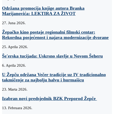
Održana promocija knjige autora Branka
Marijanovića: LEKTIRA ZA ŽIVOT
27. Juna 2026.
Žepačko kino postaje regionalni filmski centar:
Rekordna posjećenost i najava modernizacije dvorane
25. Aprila 2026.
Še'erska tucijada: Uskrsno slavlje u Novom Šeheru
6. Aprila 2026.
U Žepču održana Večer tradicije uz IV tradicionalno
takmičenje za najbolju halvu i hurmašicu
23. Marta 2026.
Izabran novi predsjednik BZK Preporod Žepče
13. Februara 2026.