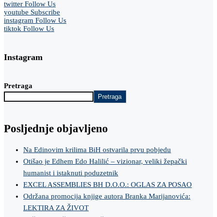
twitter
Follow Us
youtube
Subscribe
instagram
Follow Us
tiktok
Follow Us
Instagram
Pretraga
Pretraga
Posljednje objavljeno
Na Edinovim krilima BiH ostvarila prvu pobjedu
Otišao je Edhem Edo Halilić – vizionar, veliki žepački
humanist i istaknuti poduzetnik
EXCEL ASSEMBLIES BH D.O.O.: OGLAS ZA POSAO
Održana promocija knjige autora Branka Marijanovića:
LEKTIRA ZA ŽIVOT