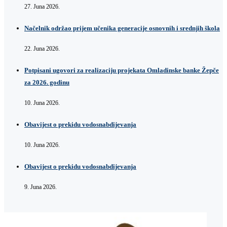
27. Juna 2026.
Načelnik održao prijem učenika generacije osnovnih i srednjih škola
22. Juna 2026.
Potpisani ugovori za realizaciju projekata Omladinske banke Žepče
za 2026. godinu
10. Juna 2026.
Obavijest o prekidu vodosnabdijevanja
10. Juna 2026.
Obavijest o prekidu vodosnabdijevanja
9. Juna 2026.