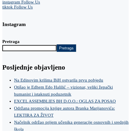
instagram
Follow Us
tiktok
Follow Us
Instagram
Pretraga
Pretraga
Posljednje objavljeno
Na Edinovim krilima BiH ostvarila prvu pobjedu
Otišao je Edhem Edo Halilić – vizionar, veliki žepački
humanist i istaknuti poduzetnik
EXCEL ASSEMBLIES BH D.O.O.: OGLAS ZA POSAO
Održana promocija knjige autora Branka Marijanovića:
LEKTIRA ZA ŽIVOT
Načelnik održao prijem učenika generacije osnovnih i srednjih
škola