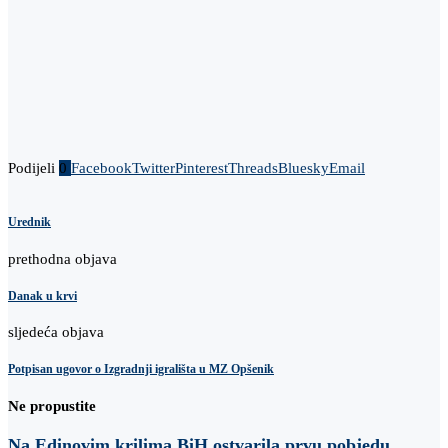
Podijeli
0
Facebook
Twitter
Pinterest
Threads
Bluesky
Email
Urednik
prethodna objava
Danak u krvi
sljedeća objava
Potpisan ugovor o Izgradnji igrališta u MZ Opšenik
Ne propustite
Na Edinovim krilima BiH ostvarila prvu pobjedu