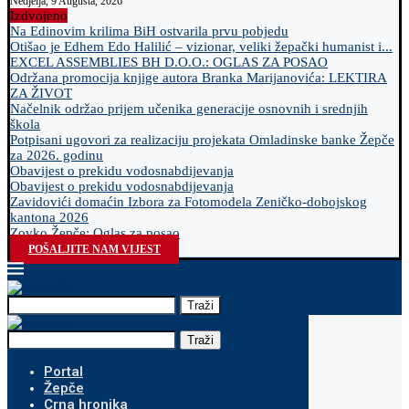
Nedjelja, 9 Augusta, 2026
Izdvojeno
Na Edinovim krilima BiH ostvarila prvu pobjedu
Otišao je Edhem Edo Halilić – vizionar, veliki žepački humanist i...
EXCEL ASSEMBLIES BH D.O.O.: OGLAS ZA POSAO
Održana promocija knjige autora Branka Marijanovića: LEKTIRA
ZA ŽIVOT
Načelnik održao prijem učenika generacije osnovnih i srednjih
škola
Potpisani ugovori za realizaciju projekata Omladinske banke Žepče
za 2026. godinu
Obavijest o prekidu vodosnabdijevanja
Obavijest o prekidu vodosnabdijevanja
Zavidovići domaćin Izbora za Fotomodela Zeničko-dobojskog
kantona 2026
Zovko Žepče: Oglas za posao
POŠALJITE NAM VIJEST
Traži
Traži
Portal
Žepče
Crna hronika