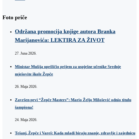
Foto priče
Održana promocija knjige autora Branka
Marijanovića: LEKTIRA ZA ŽIVOT
27. Juna 2026.
Ministar Mušija upriličio prijem za uspješne učenike Srednje
mješovite škole Žepče
26. Maja 2026.
Završen prvi “Žepče Masters”: Mario Željo Milošević odnio titulu
šampiona!
24. Maja 2026.
Tešanj, Žepče i Vareš: Kada mladi biraju znanje, zdravlje i zajednicu