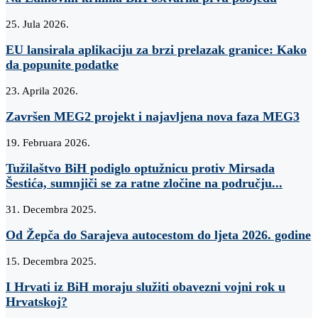
25. Jula 2026.
EU lansirala aplikaciju za brzi prelazak granice: Kako
da popunite podatke
23. Aprila 2026.
Završen MEG2 projekt i najavljena nova faza MEG3
19. Februara 2026.
Tužilaštvo BiH podiglo optužnicu protiv Mirsada
Šestića, sumnjiči se za ratne zločine na području...
31. Decembra 2025.
Od Žepča do Sarajeva autocestom do ljeta 2026. godine
15. Decembra 2025.
I Hrvati iz BiH moraju služiti obavezni vojni rok u
Hrvatskoj?