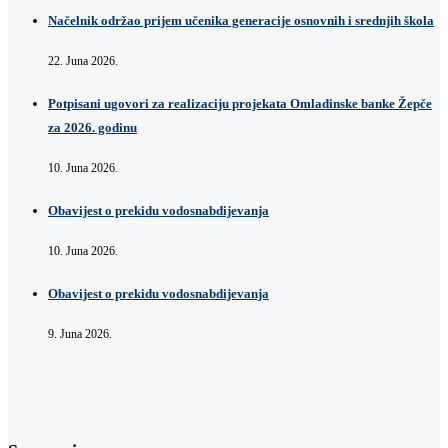
Načelnik održao prijem učenika generacije osnovnih i srednjih škola
22. Juna 2026.
Potpisani ugovori za realizaciju projekata Omladinske banke Žepče
za 2026. godinu
10. Juna 2026.
Obavijest o prekidu vodosnabdijevanja
10. Juna 2026.
Obavijest o prekidu vodosnabdijevanja
9. Juna 2026.