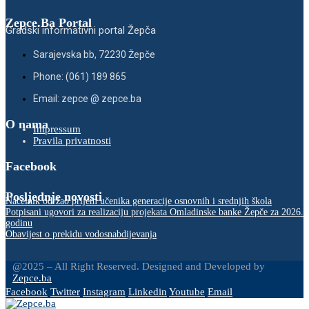
Zepce.Ba Portal
Gradski informativni portal Žepča
Sarajevska bb, 72230 Žepče
Phone: (061) 189 865
Email: zepce @ zepce.ba
O nama
Impressum
Pravila privatnosti
Facebook
Posljednje novosti
Načelnik održao prijem učenika generacije osnovnih i srednjih škola
Potpisani ugovori za realizaciju projekata Omladinske banke Žepče za 2026.
godinu
Obavijest o prekidu vodosnabdijevanja
@2025 – All Right Reserved. Designed and Developed by
Zepce.ba
Facebook
Twitter
Instagram
Linkedin
Youtube
Email