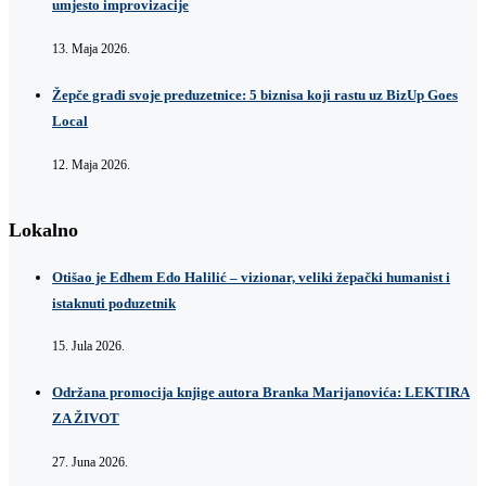
umjesto improvizacije
13. Maja 2026.
Žepče gradi svoje preduzetnice: 5 biznisa koji rastu uz BizUp Goes
Local
12. Maja 2026.
Lokalno
Otišao je Edhem Edo Halilić – vizionar, veliki žepački humanist i
istaknuti poduzetnik
15. Jula 2026.
Održana promocija knjige autora Branka Marijanovića: LEKTIRA
ZA ŽIVOT
27. Juna 2026.