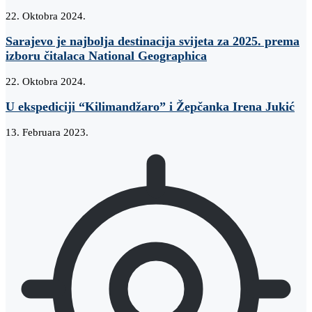
22. Oktobra 2024.
Sarajevo je najbolja destinacija svijeta za 2025. prema
izboru čitalaca National Geographica
22. Oktobra 2024.
U ekspediciji “Kilimandžaro” i Žepčanka Irena Jukić
13. Februara 2023.