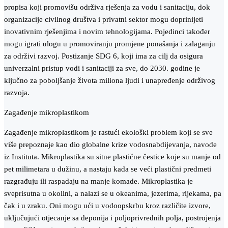
propisa koji promovišu održiva rješenja za vodu i sanitaciju, dok
organizacije civilnog društva i privatni sektor mogu doprinijeti
inovativnim rješenjima i novim tehnologijama. Pojedinci također
mogu igrati ulogu u promoviranju promjene ponašanja i zalaganju
za održivi razvoj. Postizanje SDG 6, koji ima za cilj da osigura
univerzalni pristup vodi i sanitaciji za sve, do 2030. godine je
ključno za poboljšanje života miliona ljudi i unapređenje održivog
razvoja.
Zagađenje mikroplastikom
Zagađenje mikroplastikom je rastući ekološki problem koji se sve
više prepoznaje kao dio globalne krize vodosnabdijevanja, navode
iz Instituta. Mikroplastika su sitne plastične čestice koje su manje od
pet milimetara u dužinu, a nastaju kada se veći plastični predmeti
razgrađuju ili raspadaju na manje komade. Mikroplastika je
sveprisutna u okolini, a nalazi se u okeanima, jezerima, rijekama, pa
čak i u zraku. Oni mogu ući u vodoopskrbu kroz različite izvore,
uključujući otjecanje sa deponija i poljoprivrednih polja, postrojenja