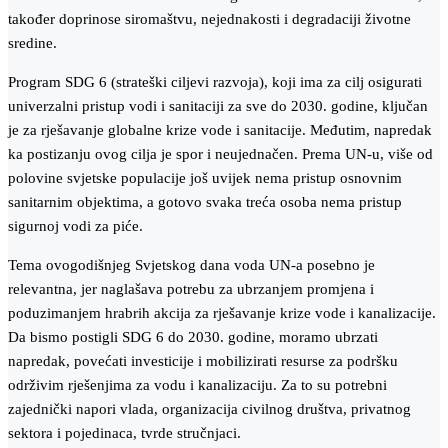
također doprinose siromaštvu, nejednakosti i degradaciji životne
sredine.
Program SDG 6 (strateški ciljevi razvoja), koji ima za cilj osigurati
univerzalni pristup vodi i sanitaciji za sve do 2030. godine, ključan
je za rješavanje globalne krize vode i sanitacije. Međutim, napredak
ka postizanju ovog cilja je spor i neujednačen. Prema UN-u, više od
polovine svjetske populacije još uvijek nema pristup osnovnim
sanitarnim objektima, a gotovo svaka treća osoba nema pristup
sigurnoj vodi za piće.
Tema ovogodišnjeg Svjetskog dana voda UN-a posebno je
relevantna, jer naglašava potrebu za ubrzanjem promjena i
poduzimanjem hrabrih akcija za rješavanje krize vode i kanalizacije.
Da bismo postigli SDG 6 do 2030. godine, moramo ubrzati
napredak, povećati investicije i mobilizirati resurse za podršku
održivim rješenjima za vodu i kanalizaciju. Za to su potrebni
zajednički napori vlada, organizacija civilnog društva, privatnog
sektora i pojedinaca, tvrde stručnjaci.