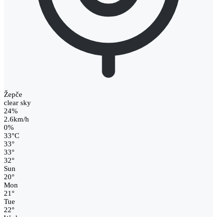
Žepče
clear sky
24%
2.6km/h
0%
33
°
C
33
°
33
°
32
°
Sun
20
°
Mon
21
°
Tue
22
°