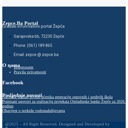
Zepce.Ba Portal
Gradski informativni portal Žepča
Sarajevska bb, 72230 Žepče
Phone: (061) 189 865
Email: zepce @ zepce.ba
O nama
Impressum
Pravila privatnosti
Facebook
Posljednje novosti
Načelnik održao prijem učenika generacije osnovnih i srednjih škola
Potpisani ugovori za realizaciju projekata Omladinske banke Žepče za 2026.
godinu
Obavijest o prekidu vodosnabdijevanja
@2025 – All Right Reserved. Designed and Developed by