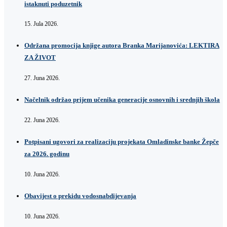
istaknuti poduzetnik
15. Jula 2026.
Održana promocija knjige autora Branka Marijanovića: LEKTIRA
ZA ŽIVOT
27. Juna 2026.
Načelnik održao prijem učenika generacije osnovnih i srednjih škola
22. Juna 2026.
Potpisani ugovori za realizaciju projekata Omladinske banke Žepče
za 2026. godinu
10. Juna 2026.
Obavijest o prekidu vodosnabdijevanja
10. Juna 2026.