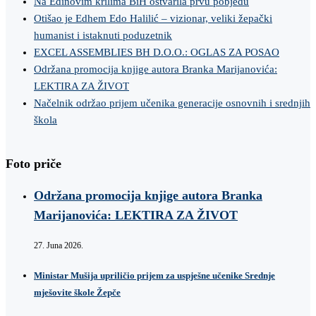
Na Edinovim krilima BiH ostvarila prvu pobjedu
Otišao je Edhem Edo Halilić – vizionar, veliki žepački
humanist i istaknuti poduzetnik
EXCEL ASSEMBLIES BH D.O.O.: OGLAS ZA POSAO
Održana promocija knjige autora Branka Marijanovića:
LEKTIRA ZA ŽIVOT
Načelnik održao prijem učenika generacije osnovnih i srednjih
škola
Foto priče
Održana promocija knjige autora Branka
Marijanovića: LEKTIRA ZA ŽIVOT
27. Juna 2026.
Ministar Mušija upriličio prijem za uspješne učenike Srednje
mješovite škole Žepče