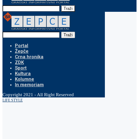
Traži
Traži
Portal
Žepče
Crna hronika
ZDK
Sport
Kultura
Kolumne
In memoriam
Copyright 2021 - All Right Reserved
LIFE STYLE