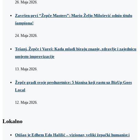
26. Maja 2026.
Završen prvi “Žepče Masters”: Mario Željo Milošević odnio titulu
šampiona!
24. Maja 2026.
Tešanj, Žepče i Vareš: Kada mladi biraju znanje, zdravlje i zajednicu
umjesto improvizacije
13. Maja 2026.
Žepče gradi svoje preduzetnice: 5 biznisa koji rastu uz BizUp Goes
Local
12. Maja 2026.
Lokalno
Otišao je Edhem Edo Halilić – vizionar, veliki žepački humanist i