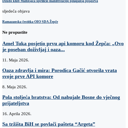
Džudo klub Mahnjača upriličio manifestaciju polaganja pojaseva
sljedeća objava
Ramazanska čestitka OIO SDA Žepče
Ne propustite
Amel Tuka posjetio prvu api komoru kod Žepča: „Ovo
je poseban doživljaj i oaza...
11. Maja 2026.
Oaza zdravlja i mira: Porodica Gačić otvorila vrata
svoje prve API komore
8. Maja 2026.
Pola stoljeća bratstva: Od nabujale Bosne do vječnog
prijateljstva
16. Aprila 2026.
Sa tržišta BiH se povlači pašteta “Argeta”