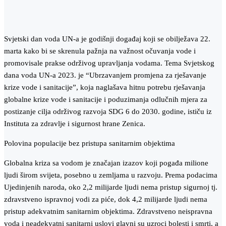
Svjetski dan voda UN-a je godišnji događaj koji se obilježava 22.
marta kako bi se skrenula pažnja na važnost očuvanja vode i
promovisale prakse održivog upravljanja vodama. Tema Svjetskog
dana voda UN-a 2023. je “Ubrzavanjem promjena za rješavanje
krize vode i sanitacije”, koja naglašava hitnu potrebu rješavanja
globalne krize vode i sanitacije i poduzimanja odlučnih mjera za
postizanje cilja održivog razvoja SDG 6 do 2030. godine, ističu iz
Instituta za zdravlje i sigurnost hrane Zenica.
Polovina populacije bez pristupa sanitarnim objektima
Globalna kriza sa vodom je značajan izazov koji pogađa milione
ljudi širom svijeta, posebno u zemljama u razvoju. Prema podacima
Ujedinjenih naroda, oko 2,2 milijarde ljudi nema pristup sigurnoj tj.
zdravstveno ispravnoj vodi za piće, dok 4,2 milijarde ljudi nema
pristup adekvatnim sanitarnim objektima. Zdravstveno neispravna
voda i neadekvatni sanitarni uslovi glavni su uzroci bolesti i smrti, a