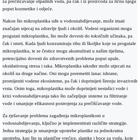
za prečišćavanje otpadnih voda, pa čak i iz proizvoda za ličnu njegu
poput kozmetike i odjeće.
Nakon što mikroplastika uđe u vodosnabdijevanje, može imati
značajan utjecaj na zdravlje ljudi i okoliš. Vodeni organizmi mogu
progutati mikroplastiku, što može dovesti do toksičnih učinaka, pa
čak i smrti. Kada ljudi konzumiraju ribu ili školjke koje su progutale
mikroplastiku, te se čestice mogu akumulirati u našim tijelima,
potencijalno dovesti do zdravstvenih problema poput upale,
oksidativnog stresa i raka. Mikroplastika također može utjecati na
okoliš na druge načine. Oni mogu poremetiti lanac ishrane,
promijeniti vodene ekosisteme, pa čak i doprinijeti širenju invazivnih
vrsta. Osim toga, mikroplastika može doprinijeti nestašici vode i
krizi vodosnabdijevanja tako što začepljuje sisteme za filtriranje
vode i smanjuje efikasnost postrojenja za prečišćavanje vode.
Za rješavanje problema zagađenja mikroplastikom u
vodosnabdijevanju, ključno je implementirati različite strategije.
Jedna strategija je smanjenje upotrebe plastike za jednokratnu
upotrebu, kao što su plastične vrećice, slamke i boce za vodu, koje