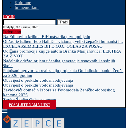
Kolumne
In memoriam
LOGIN
Traži
Nedjelja, 9 Augusta, 2026
Izdvojeno
Na Edinovim krilima BiH ostvarila prvu pobjedu
Otišao je Edhem Edo Halilić – vizionar, veliki žepački humanist i...
EXCEL ASSEMBLIES BH D.O.O.: OGLAS ZA POSAO
Održana promocija knjige autora Branka Marijanovića: LEKTIRA
ZA ŽIVOT
Načelnik održao prijem učenika generacije osnovnih i srednjih
škola
Potpisani ugovori za realizaciju projekata Omladinske banke Žepče
za 2026. godinu
Obavijest o prekidu vodosnabdijevanja
Obavijest o prekidu vodosnabdijevanja
Zavidovići domaćin Izbora za Fotomodela Zeničko-dobojskog
kantona 2026
Zovko Žepče: Oglas za posao
POŠALJITE NAM VIJEST