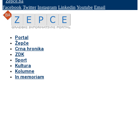
Zepce.ba
Facebook
Twitter
Instagram
Linkedin
Youtube
Email
Portal
Žepče
Crna hronika
ZDK
Sport
Kultura
Kolumne
In memoriam