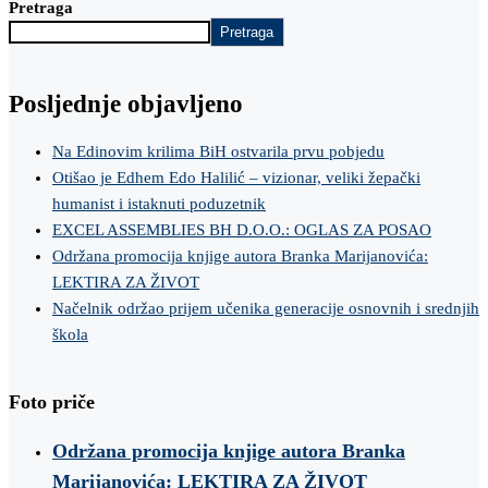
Pretraga
Pretraga
Posljednje objavljeno
Na Edinovim krilima BiH ostvarila prvu pobjedu
Otišao je Edhem Edo Halilić – vizionar, veliki žepački
humanist i istaknuti poduzetnik
EXCEL ASSEMBLIES BH D.O.O.: OGLAS ZA POSAO
Održana promocija knjige autora Branka Marijanovića:
LEKTIRA ZA ŽIVOT
Načelnik održao prijem učenika generacije osnovnih i srednjih
škola
Foto priče
Održana promocija knjige autora Branka
Marijanovića: LEKTIRA ZA ŽIVOT