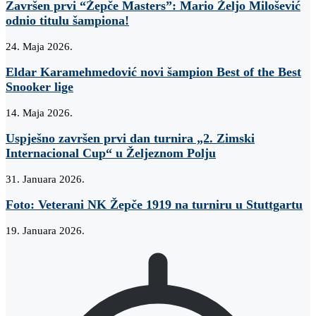
Završen prvi “Žepče Masters”: Mario Željo Milošević
odnio titulu šampiona!
24. Maja 2026.
Eldar Karamehmedović novi šampion Best of the Best
Snooker lige
14. Maja 2026.
Uspješno završen prvi dan turnira „2. Zimski
Internacional Cup“ u Željeznom Polju
31. Januara 2026.
Foto: Veterani NK Žepče 1919 na turniru u Stuttgartu
19. Januara 2026.