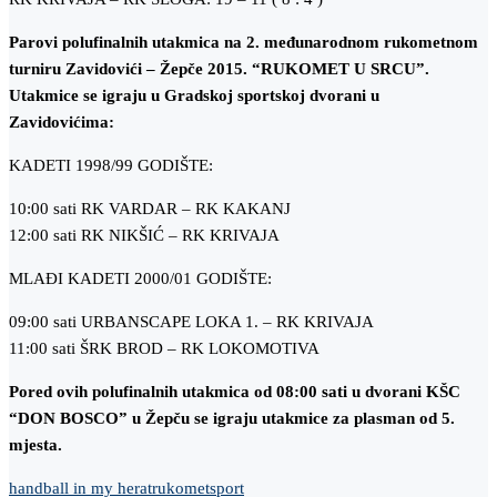
Parovi polufinalnih utakmica na 2. međunarodnom rukometnom
turniru Zavidovići – Žepče 2015. “RUKOMET U SRCU”.
Utakmice se igraju u Gradskoj sportskoj dvorani u
Zavidovićima:
KADETI 1998/99 GODIŠTE:
10:00 sati RK VARDAR – RK KAKANJ
12:00 sati RK NIKŠIĆ – RK KRIVAJA
MLAĐI KADETI 2000/01 GODIŠTE:
09:00 sati URBANSCAPE LOKA 1. – RK KRIVAJA
11:00 sati ŠRK BROD – RK LOKOMOTIVA
Pored ovih polufinalnih utakmica od 08:00 sati u dvorani KŠC
“DON BOSCO” u Žepču se igraju utakmice za plasman od 5.
mjesta.
handball in my herat
rukomet
sport