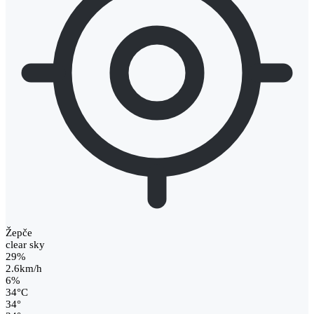
Žepče
clear sky
29%
2.6km/h
6%
34
°
C
34
°