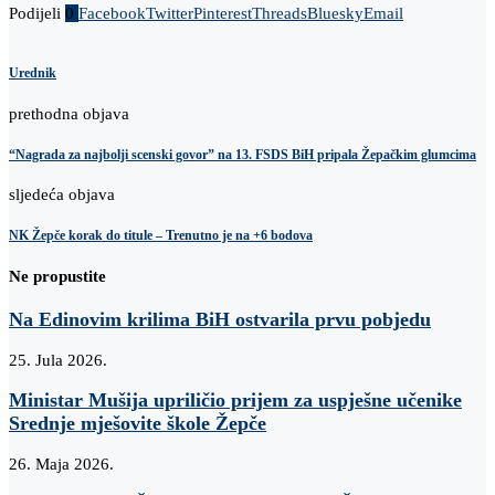
Podijeli
0
Facebook
Twitter
Pinterest
Threads
Bluesky
Email
Urednik
prethodna objava
“Nagrada za najbolji scenski govor” na 13. FSDS BiH pripala Žepačkim glumcima
sljedeća objava
NK Žepče korak do titule – Trenutno je na +6 bodova
Ne propustite
Na Edinovim krilima BiH ostvarila prvu pobjedu
25. Jula 2026.
Ministar Mušija upriličio prijem za uspješne učenike
Srednje mješovite škole Žepče
26. Maja 2026.