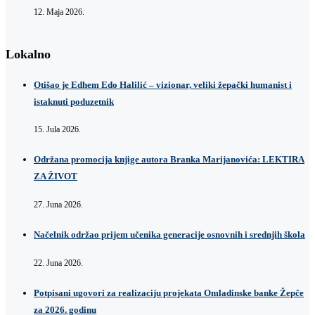
12. Maja 2026.
Lokalno
Otišao je Edhem Edo Halilić – vizionar, veliki žepački humanist i
istaknuti poduzetnik
15. Jula 2026.
Održana promocija knjige autora Branka Marijanovića: LEKTIRA
ZA ŽIVOT
27. Juna 2026.
Načelnik održao prijem učenika generacije osnovnih i srednjih škola
22. Juna 2026.
Potpisani ugovori za realizaciju projekata Omladinske banke Žepče
za 2026. godinu