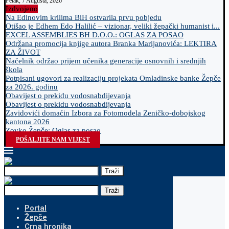
Petak, 7 Augusta, 2026
Izdvojeno
Na Edinovim krilima BiH ostvarila prvu pobjedu
Otišao je Edhem Edo Halilić – vizionar, veliki žepački humanist i...
EXCEL ASSEMBLIES BH D.O.O.: OGLAS ZA POSAO
Održana promocija knjige autora Branka Marijanovića: LEKTIRA
ZA ŽIVOT
Načelnik održao prijem učenika generacije osnovnih i srednjih
škola
Potpisani ugovori za realizaciju projekata Omladinske banke Žepče
za 2026. godinu
Obavijest o prekidu vodosnabdijevanja
Obavijest o prekidu vodosnabdijevanja
Zavidovići domaćin Izbora za Fotomodela Zeničko-dobojskog
kantona 2026
Zovko Žepče: Oglas za posao
POŠALJITE NAM VIJEST
Traži
Traži
Portal
Žepče
Crna hronika