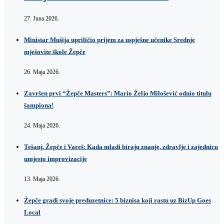
27. Juna 2026.
Ministar Mušija upriličio prijem za uspješne učenike Srednje
mješovite škole Žepče
26. Maja 2026.
Završen prvi “Žepče Masters”: Mario Željo Milošević odnio titulu
šampiona!
24. Maja 2026.
Tešanj, Žepče i Vareš: Kada mladi biraju znanje, zdravlje i zajednicu
umjesto improvizacije
13. Maja 2026.
Žepče gradi svoje preduzetnice: 5 biznisa koji rastu uz BizUp Goes
Local