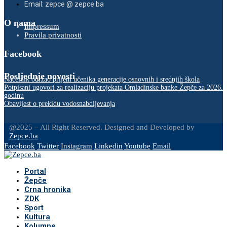
Email: zepce @ zepce.ba
O nama
Impressum
Pravila privatnosti
Facebook
Posljednje novosti
Načelnik održao prijem učenika generacije osnovnih i srednjih škola
Potpisani ugovori za realizaciju projekata Omladinske banke Žepče za 2026.
godinu
Obavijest o prekidu vodosnabdijevanja
@2025 – All Right Reserved. Designed and Developed by
Zepce.ba
Facebook
Twitter
Instagram
Linkedin
Youtube
Email
Portal
Žepče
Crna hronika
ZDK
Sport
Kultura
Kolumne