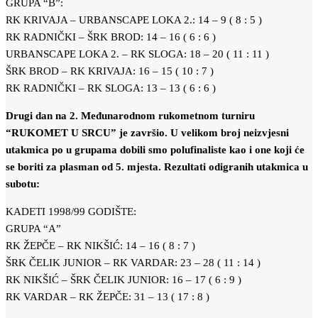
GRUPA “B”:
RK KRIVAJA – URBANSCAPE LOKA 2.: 14 – 9 ( 8 : 5 )
RK RADNIČKI – ŠRK BROD: 14 – 16 ( 6 : 6 )
URBANSCAPE LOKA 2. – RK SLOGA: 18 – 20 ( 11 : 11 )
ŠRK BROD – RK KRIVAJA: 16 – 15 ( 10 : 7 )
RK RADNIČKI – RK SLOGA: 13 – 13 ( 6 : 6 )
Drugi dan na 2. Međunarodnom rukometnom turniru
“RUKOMET U SRCU” je završio. U velikom broj neizvjesni
utakmica po u grupama dobili smo polufinaliste kao i one koji će
se boriti za plasman od 5. mjesta. Rezultati odigranih utakmica u
subotu:
KADETI 1998/99 GODIŠTE:
GRUPA “A”
RK ŽEPČE – RK NIKŠIĆ: 14 – 16 ( 8 : 7 )
ŠRK ČELIK JUNIOR – RK VARDAR: 23 – 28 ( 11 : 14 )
RK NIKŠIĆ – ŠRK ČELIK JUNIOR: 16 – 17 ( 6 : 9 )
RK VARDAR – RK ŽEPČE: 31 – 13 ( 17 : 8 )