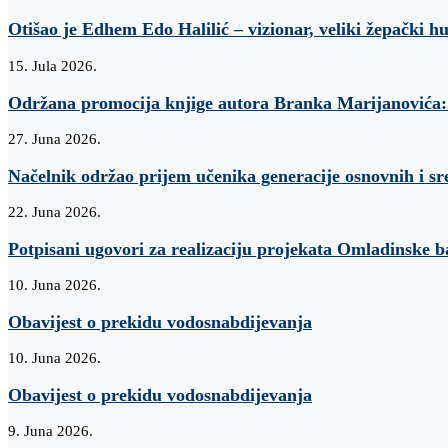
Otišao je Edhem Edo Halilić – vizionar, veliki žepački h
15. Jula 2026.
Održana promocija knjige autora Branka Marijanovi
27. Juna 2026.
Načelnik održao prijem učenika generacije osnovnih i sr
22. Juna 2026.
Potpisani ugovori za realizaciju projekata Omladinske 
10. Juna 2026.
Obavijest o prekidu vodosnabdijevanja
10. Juna 2026.
Obavijest o prekidu vodosnabdijevanja
9. Juna 2026.