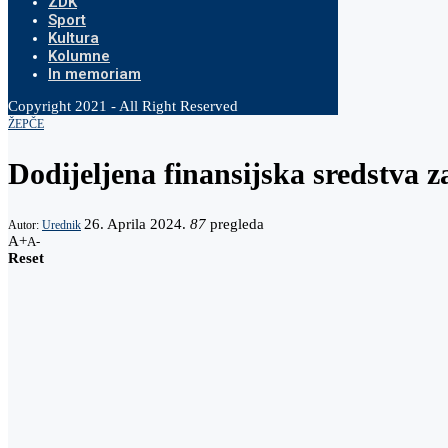
ZDK
Sport
Kultura
Kolumne
In memoriam
Copyright 2021 - All Right Reserved
ŽEPČE
Dodijeljena finansijska sredstva 
26. Aprila 2024.
87
pregleda
Autor:
Urednik
A+
A-
Reset