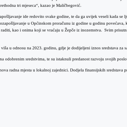
prethodna tri mjeseca“, kazao je Maličbegović.
šljavanje ide redovito svake godine, te da ga uvijek veseli kada se lju
samozapošljavanje u Općinskom proračunu iz godine u godinu povećava, k
i raditi, kao i onima koji se vraćaju u Žepče iz inozemstva. Svim prisut
iša u odnosu na 2023. godinu, gdje je dodijeljeni iznos sredstava za
 na odobrenim sredstvima, te su istaknuli predanost razvoju svojih poslo
ti nova radna mjesta u lokalnoj zajednici. Dodjela finansijskih sredstava