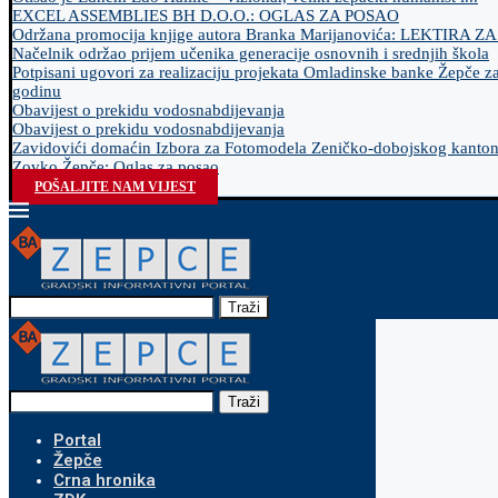
EXCEL ASSEMBLIES BH D.O.O.: OGLAS ZA POSAO
Održana promocija knjige autora Branka Marijanovića: LEKTIRA Z
Načelnik održao prijem učenika generacije osnovnih i srednjih škola
Potpisani ugovori za realizaciju projekata Omladinske banke Žepče z
godinu
Obavijest o prekidu vodosnabdijevanja
Obavijest o prekidu vodosnabdijevanja
Zavidovići domaćin Izbora za Fotomodela Zeničko-dobojskog kanto
Zovko Žepče: Oglas za posao
POŠALJITE NAM VIJEST
Traži
Traži
Portal
Žepče
Crna hronika