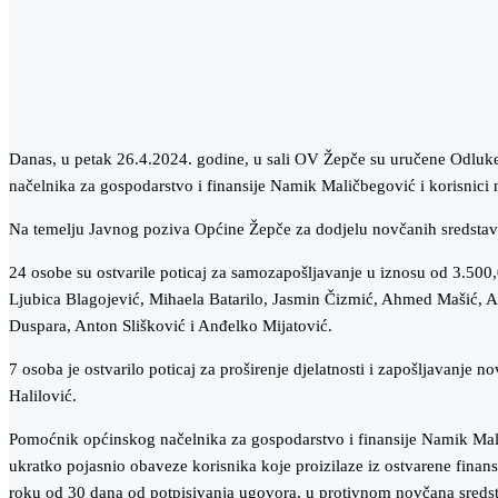
Danas, u petak 26.4.2024. godine, u sali OV Žepče su uručene Odluke
načelnika za gospodarstvo i finansije Namik Maličbegović i korisnici 
Na temelju Javnog poziva Općine Žepče za dodjelu novčanih sredstav
24 osobe su ostvarile poticaj za samozapošljavanje u iznosu od 3.500
Ljubica Blagojević, Mihaela Batarilo, Jasmin Čizmić, Ahmed Mašić, A
Duspara, Anton Slišković i Anđelko Mijatović.
7 osoba je ostvarilo poticaj za proširenje djelatnosti i zapošljavanj
Halilović.
Pomoćnik općinskog načelnika za gospodarstvo i finansije Namik Malič
ukratko pojasnio obaveze korisnika koje proizilaze iz ostvarene finansi
roku od 30 dana od potpisivanja ugovora, u protivnom novčana sredstva