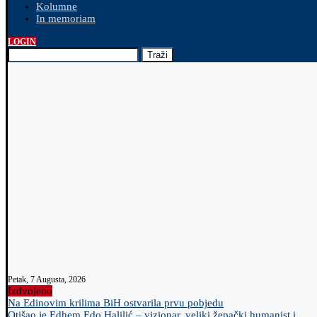
Kolumne
In memoriam
LOGIN
Traži
Petak, 7 Augusta, 2026
Izdvojeno
Na Edinovim krilima BiH ostvarila prvu pobjedu
Otišao je Edhem Edo Halilić – vizionar, veliki žepački humanist i...