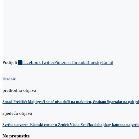
Podijeli
0
Facebook
Twitter
Pinterest
Threads
Bluesky
Email
Urednik
prethodna objava
Senad Preldžić: Moji igrači sinoć nisu došli na utakmicu, čestitam Spartaku na pobjed
sljedeća objava
Svečano otvoren Islamski centar u Zenici: Vlada Zeničko-dobojskog kantona najveći
Ne propustite