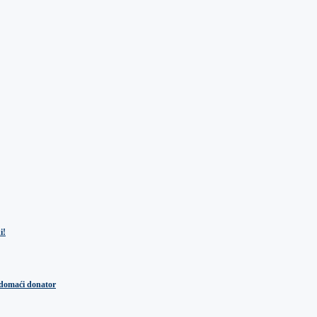
i!
 domaći donator