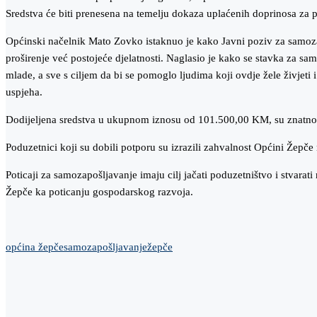
Sredstva će biti prenesena na temelju dokaza uplaćenih doprinosa za 
Općinski načelnik Mato Zovko istaknuo je kako Javni poziv za samozapo
proširenje već postojeće djelatnosti. Naglasio je kako se stavka za 
mlade, a sve s ciljem da bi se pomoglo ljudima koji ovdje žele živjeti 
uspjeha.
Dodijeljena sredstva u ukupnom iznosu od 101.500,00 KM, su znatno v
Poduzetnici koji su dobili potporu su izrazili zahvalnost Općini Žepče
Poticaji za samozapošljavanje imaju cilj jačati poduzetništvo i stvara
Žepče ka poticanju gospodarskog razvoja.
općina žepče
samozapošljavanje
žepče