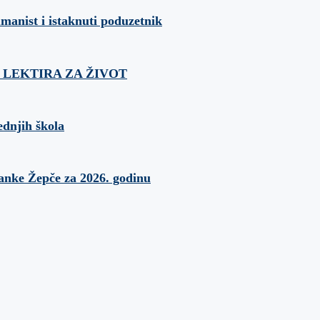
umanist i istaknuti poduzetnik
ća: LEKTIRA ZA ŽIVOT
ednjih škola
banke Žepče za 2026. godinu