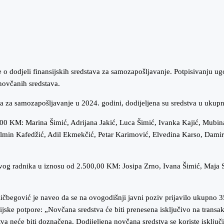
 o dodjeli finansijskih sredstava za samozapošljavanje. Potpisivanju 
novčanih sredstava.
a za samozapošljavanje u 2024. godini, dodijeljena su sredstva u uk
,00 KM: Marina Šimić, Adrijana Jakić, Luca Šimić, Ivanka Kajić, Mubina
lmin Kafedžić, Adil Ekmekčić, Petar Karimović, Elvedina Karso, Damir 
e novog radnika u iznosu od 2.500,00 KM: Josipa Zrno, Ivana Šimić, Maja
begović je naveo da se na ovogodišnji javni poziv prijavilo ukupno 35
jske potpore: „Novčana sredstva će biti prenesena isključivo na transakci
 neće biti doznačena. Dodijeljena novčana sredstva se koriste isključi