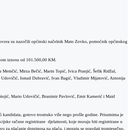
ugovora su nazočili općinski načelnik Mato Zovko, pomoćnik općinskog
upnom iznosu od 101.500,00 KM.
 Memčić, Mirza Bečić, Marin Topić, Ivica Pranjić, Šefik Ridžal,
Udovičić, Ismail Dubravić, Ivan Bagić, Vladimir Mijatović, Antonija
 Stojić, Mario Udovičić, Branimir Pavlović, Emir Kamerić i Maid
 kandidata, gotovo trostruko više nego prošle godine. Prisutnima je
jske račune registrirane djelatnosti, koje moraju biti registrirane u
vo za plaćanje doprinosa na plaću, i moraju se pravdati tromjesečno.