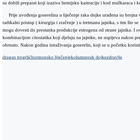
su dobili preparat koji izaziva hemijsku kastraciju i kod muškaraca i 
Prije uvođenja goserelina u liječenje raka dojke urađena su brojna vi
radikalni pristup ( kirurgija i zračenje ) u tretmanu jajnika, s tim š
mogu dovesti do prestanka produkcije estrogena od strane jajnika. I ov
kombinacijom citostatika koji djeluju na jajnike, ne uspijeva nakon pr
obrnuto. Nakon godina istraživanja goserelin, koji se u početku koris
dragan trogrlić
hormonsko liječenje
kolumne
rak dojke
zdravlje