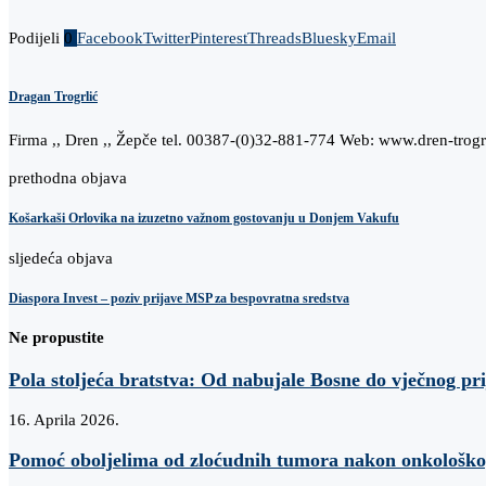
Podijeli
0
Facebook
Twitter
Pinterest
Threads
Bluesky
Email
Dragan Trogrlić
Firma ,, Dren ,, Žepče tel. 00387-(0)32-881-774 Web: www.dren-trogr
prethodna objava
Košarkaši Orlovika na izuzetno važnom gostovanju u Donjem Vakufu
sljedeća objava
Diaspora Invest – poziv prijave MSP za bespovratna sredstva
Ne propustite
Pola stoljeća bratstva: Od nabujale Bosne do vječnog pri
16. Aprila 2026.
Pomoć oboljelima od zloćudnih tumora nakon onkološkog 