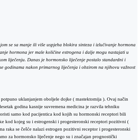
om se sa manje ili više uspjeha blokira sinteza i izlučivanje hormona
aranje hormona jer
male količine estrogena i dalje mogu nastajati u
nskom liječenju. Danas je hormonsko liječenje postalo standardni i
e se godinama nakon primarnog liječenja i obzirom na njihovu važnost
a potpuno uklanjanjem oboljele dojke ( mastektomija ). Ovaj način
vadesetak godina kasnije suvremena medicina je razvila tehniku
risti samo kod pacijentica kod kojih su hormonski receptori bili
 kod kojeg su i estrogenski i progesteronski receptori pozitivni (
a raka se češće nalazi estrogen pozitivni receptor i progesteronski
 samo za hormonsko liječenje nego su i značajan prognostički