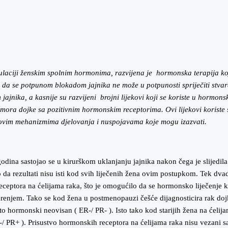
mulaciji ženskim spolnim hormonima, razvijena je hormonska terapija koj
 da se potpunom blokadom jajnika ne može u potpunosti spriječiti stv
 jajnika, a kasnije su razvijeni brojni lijekovi koji se koriste u hormo
umora dojke sa pozitivnim hormonskim receptorima. Ovi lijekovi korist
 njihovim mehanizmima djelovanja i nuspojavama koje mogu izazvati.
dina sastojao se u kirurškom uklanjanju jajnika nakon čega je slijedil
lo da rezultati nisu isti kod svih liječenih žena ovim postupkom. Tek d
eceptora na ćelijama raka, što je omogućilo da se hormonsko liječenje ko
arenjem. Tako se kod žena u postmenopauzi češće dijagnosticira rak dojke
hormonski neovisan ( ER-/ PR- ). Isto tako kod starijih žena na ćelijam
R-/ PR+ ). Prisustvo hormonskih receptora na ćelijama raka nisu vezani