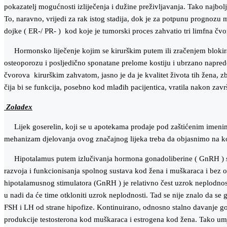
pokazatelj mogućnosti izliječenja i dužine preživljavanja. Tako najbolj
To, naravno, vrijedi za rak istog stadija, dok je za potpunu prognozu
dojke ( ER-/ PR- ) kod koje je tumorski proces zahvatio tri limfna č
Hormonsko liječenje kojim se kirurškim putem ili zračenjem blokira p
osteoporozu i posljedično sponatane prelome kostiju i ubrzano napredo
čvorova kirurškim zahvatom, jasno je da je kvalitet života tih žena, zbo
čija bi se funkcija, posebno kod mlađih pacijentica, vratila nakon zavr
Zoladex
Lijek goserelin, koji se u apotekama prodaje pod zaštićenim imenima Z
mehanizam djelovanja ovog značajnog lijeka treba da objasnimo na koj
Hipotalamus putem izlučivanja hormona gonadoliberine ( GnRH ) stimu
razvoja i funkcionisanja spolnog sustava kod žena i muškaraca i bez
hipotalamusnog stimulatora (GnRH ) je relativno čest uzrok neplodnosti, 
u nadi da će time otkloniti uzrok neplodnosti. Tad se nije znalo da se
FSH i LH od strane hipofize. Kontinuirano, odnosno stalno davanje g
produkcije testosterona kod muškaraca i estrogena kod žena. Tako umjes