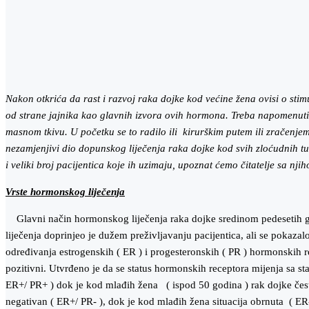
Nakon otkrića da rast i razvoj raka dojke kod većine žena ovisi o sti
od strane jajnika kao glavnih izvora ovih hormona. Treba napomenuti
masnom tkivu.
U početku se to radilo ili kirurškim putem ili zračenjem
nezamjenjivi dio dopunskog liječenja raka dojke kod svih zloćudnih t
i veliki broj pacijentica koje ih uzimaju, upoznat ćemo čitatelje sa
Vrste hormonskog liječenja
Glavni način hormonskog liječenja raka dojke sredinom pedesetih go
liječenja doprinjeo je dužem preživljavanju pacijentica, ali se pokaza
određivanja estrogenskih ( ER ) i progesteronskih ( PR ) hormonskih r
pozitivni. Utvrđeno je da se status hormonskih receptora mijenja sa st
ER+/ PR+ ) dok je kod mlađih žena ( ispod 50 godina ) rak dojke često 
negativan ( ER+/ PR- ), dok je kod mlađih žena situacija obrnuta ( E