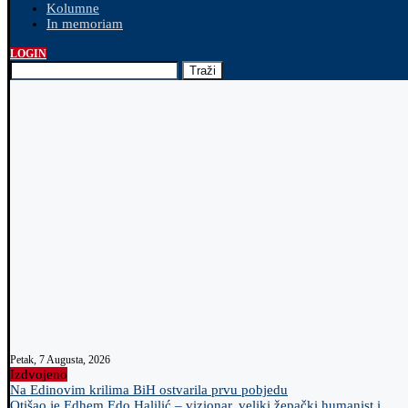
Kolumne
In memoriam
LOGIN
Traži
Petak, 7 Augusta, 2026
Izdvojeno
Na Edinovim krilima BiH ostvarila prvu pobjedu
Otišao je Edhem Edo Halilić – vizionar, veliki žepački humanist i...