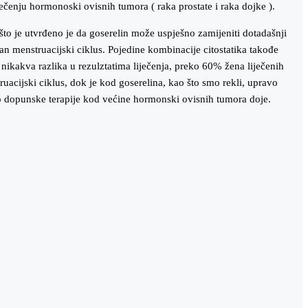
ječenju hormonoski ovisnih tumora ( raka prostate i raka dojke ).
što je utvrđeno je da goserelin može uspješno zamijeniti dotadašnji
lan menstruacijski ciklus. Pojedine kombinacije citostatika takođe
 nikakva razlika u rezulztatima liječenja, preko 60% žena liječenih
ruacijski ciklus, dok je kod goserelina, kao što smo rekli, upravo
dio dopunske terapije kod većine hormonski ovisnih tumora doje.