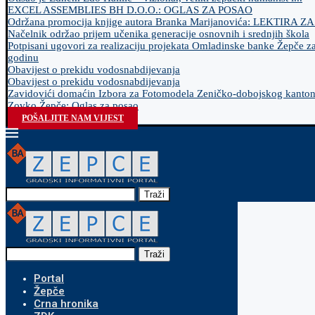
EXCEL ASSEMBLIES BH D.O.O.: OGLAS ZA POSAO
Održana promocija knjige autora Branka Marijanovića: LEKTIRA Z
Načelnik održao prijem učenika generacije osnovnih i srednjih škola
Potpisani ugovori za realizaciju projekata Omladinske banke Žepče z
godinu
Obavijest o prekidu vodosnabdijevanja
Obavijest o prekidu vodosnabdijevanja
Zavidovići domaćin Izbora za Fotomodela Zeničko-dobojskog kanto
Zovko Žepče: Oglas za posao
POŠALJITE NAM VIJEST
Traži
Traži
Portal
Žepče
Crna hronika