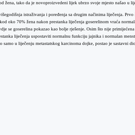
kod žena, tako da je novoproizvedeni lijek ubrzo svoje mjesto našao u li
šegodišnja istraživanja i poređenja sa drugim načinima liječenja. Prvo 
to se kod oko 70% žena nakon prestanka liječenja goserelinom vraća norma
dje se goserelina pokazao kao bolje rješenje. Osim što nije primijećena
estanka liječenja uspostaviti normalnu funkciju jajnika i normalan menst
tio samo u liječenju metastatskog karcinoma dojke, postao je sastavni 