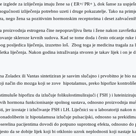
e izglede za izliječenja imaju žene sa ( ER+/ PR+ ), dok šanse za uspješ
 mogućnosti izliječenja potrebno uzeti i druge pokazatelje. Tako na prim
vora, nego žena sa pozitivnim hormonskim receptorima i deset zahvaćeni
roizvodnja estrogena čine nepopravljivu štetu i žene nakon završetka l
vanje skleroze krvnih sudova. Kad se tome doda i često oticanje ruke i 
g posljedica liječenja, izuzetno loš. Zbog toga je medicina tragala za lij
šetka liječenja. Nakon godina istraživanja stvoren je takav lijek i on je
oladex ili Vantas sintetiziran je sasvim slučajno i prvobitno je bio n
i način dio mozga koji se zove hipotalamus, preko hipofize kontroliše 
luše hipofizu da izlučuje folikulostimulirajući ( FSH ) i luteinizira
 ovih hormona funkcionisanje spolnog sustava, odnosno proizvodnja mu
jer izostaje i izlučivanje FSH i LH. Liječnici su u laboratoriji nakon niz
 gonadoliberin iz hipotalamusa izlučuje pulsacijski, odnosno sa prekidim
oserelina pacijentima dovodi do potpuno suprotnog efekta, odnosno do 
to da se dobije lijek koji bi otklonio uzrok neplodnosti koji nastaje ka