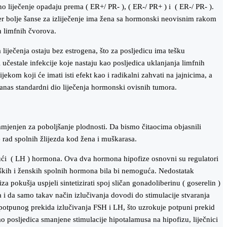
no liječenje opadaju prema ( ER+/ PR- ), ( ER-/ PR+ ) i ( ER-/ PR- ).
jer bolje šanse za izliječenje ima žena sa hormonski neovisnim rakom
h limfnih čvorova.
iječenja ostaju bez estrogena, što za posljedicu ima tešku
učestale infekcije koje nastaju kao posljedica uklanjanja limfnih
ekom koji će imati isti efekt kao i radikalni zahvati na jajnicima, a
 danas standardni dio liječenja hormonski ovisnih tumora.
amjenjen za poboljšanje plodnosti. Da bismo čitaocima objasnili
rad spolnih žlijezda kod žena i muškarasa.
jući ( LH ) hormona. Ova dva hormona hipofize osnovni su regulatori
ških i ženskih spolnih hormona bila bi nemoguća. Nedostatak
a pokušja uspjeli sintetizirati spoj sličan gonadoliberinu ( goserelin )
a i da samo takav način izlučivanja dovodi do stimulacije stvaranja
potpunog prekida izlučivanja FSH i LH, što uzrokuje potpuni prekid
o posljedica smanjene stimulacije hipotalamusa na hipofizu, liječnici