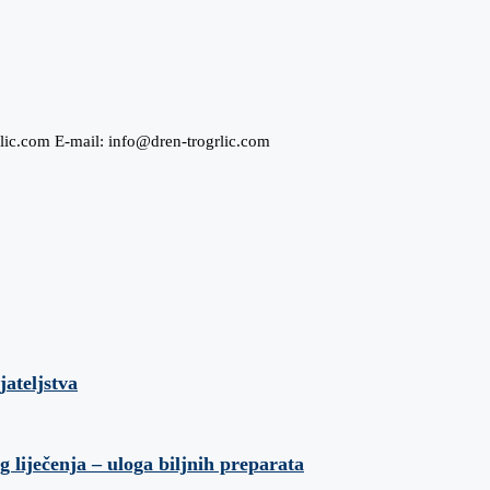
lic.com E-mail: info@dren-trogrlic.com
jateljstva
liječenja – uloga biljnih preparata