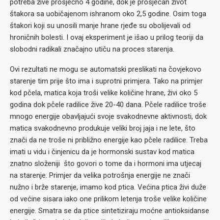
potreba žive prosječno 4 godine, dok je prosječan život
štakora sa uobičajenom ishranom oko 2,5 godine. Osim toga
štakori koji su unosili manje hrane rjeđe su obolijevali od
hroničnih bolesti. I ovaj eksperiment je išao u prilog teoriji da
slobodni radikali značajno utiču na proces starenja.
Ovi rezultati ne mogu se automatski preslikati na čovjekovo
starenje tim prije što ima i suprotni primjera. Tako na primjer
kod pčela, matica koja troši velike količine hrane, živi oko 5
godina dok pčele radilice žive 20-40 dana. Pčele radilice troše
mnogo energije obavljajući svoje svakodnevne aktivnosti, dok
matica svakodnevno produkuje veliki broj jaja i ne lete, što
znači da ne troše ni približno energije kao pčele radilice. Treba
imati u vidu i činjenicu da je hormonski sustav kod matica
znatno složeniji što govori o tome da i hormoni ima utjecaj
na starenje. Primjer da velika potrošnja energije ne znači
nužno i brže starenje, imamo kod ptica. Većina ptica živi duže
od većine sisara iako one prilikom letenja troše velike količine
energije. Smatra se da ptice sintetiziraju moćne antioksidanse