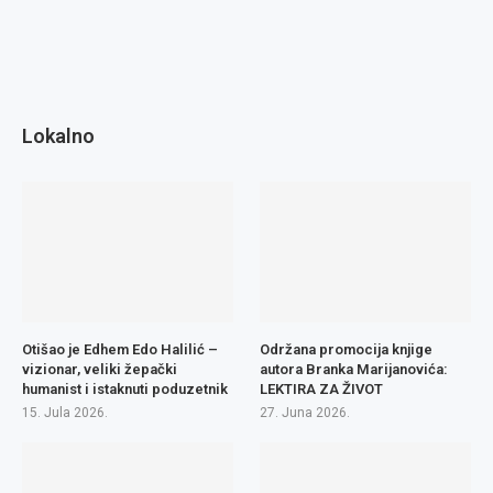
Lokalno
Otišao je Edhem Edo Halilić –
Održana promocija knjige
vizionar, veliki žepački
autora Branka Marijanovića:
humanist i istaknuti poduzetnik
LEKTIRA ZA ŽIVOT
15. Jula 2026.
27. Juna 2026.