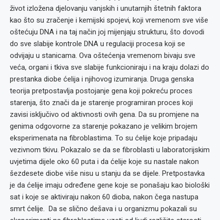
život izložena djelovanju vanjskih i unutarnjih štetnih faktora
kao što su zračenje i kemijski spojevi, koji vremenom sve više
oštećuju DNA i na taj način joj mijenjaju strukturu, što dovodi
do sve slabije kontrole DNA u regulaciji procesa koji se
odvijaju u stanicama. Ova oštećenja vremenom bivaju sve
veća, organi i tkiva sve slabije funkcioniraju i na kraju dolazi do
prestanka diobe ćelija i njihovog izumiranja. Druga genska
teorija pretpostavlja postojanje gena koji pokreću proces
starenja, što znači da je starenje programiran proces koji
zavisi isključivo od aktivnosti ovih gena. Da su promjene na
genima odgovorne za starenje pokazano je velikim brojem
eksperimenata na fibroblastima. To su ćelije koje pripadaju
vezivnom tkivu. Pokazalo se da se fibroblasti u laboratorijskim
uvjetima dijele oko 60 puta i da ćelije koje su nastale nakon
šezdesete diobe više nisu u stanju da se dijele. Pretpostavka
je da ćelije imaju određene gene koje se ponašaju kao biološki
sat i koje se aktiviraju nakon 60 dioba, nakon čega nastupa
smrt ćelije. Da se slično dešava i u organizmu pokazali su