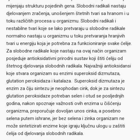
mijenjaju strukturu pojedinih gena. Slobodni radikali nastaju
djelovanjem zračenja, unošenjem štetnih tvari sa hranom i u
toku različitih procesa u organizmu. Slobodni radikali i
nestabilne tvari koje se lako pretvaraju u slobodne radikale
normalno nastaju u organizmu u toku pretvaranja hranjivih
tvari u energiju koja je potrebna za funkcioniranje svake ćelije.
Za slobodne radikale koje nastaju na ovaj način organizam
posjeduje antioksidativni prirodni sustav koji štiti ćeliju od
štetnog djelovanja slobodnih radikala. Najvažniji antioksidansi
koje stvara organizam su enzimi superoksid dizmutaza,
glutation peroksidaza i katalaza. Superoksid dizmutaza je
enzim za čiju sintezu je neophodan cink, dok je za sintezu
glutation peroksidaze potreban selen i otud se posljednjih
godina, nakon spoznaje važnosti ovih enzima u čišćenju
organizma, preporučuje dovoljan unos cinka, a posebno
selena putem ishrane, jer bez selena i zinka organizam ne
može sintetizirati enzime koje igraju ključnu ulogu u zaštiti
ćelija od djelovanja slobodnih radikala.