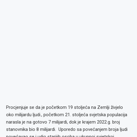
Procjenjuje se da je početkom 19 stoljeća na Zemlji živjelo
oko milijardu ljudi., početkom 21. stoljeća svjetska populacija
narasla je na gotovo 7 milijardi, dok je krajem 2022.g. broj
stanovnika bio 8 milijardi. Uporedo sa povećanjem broja ljudi
povećavao se i udio starijih osoba u ukupnoj svjetskoj