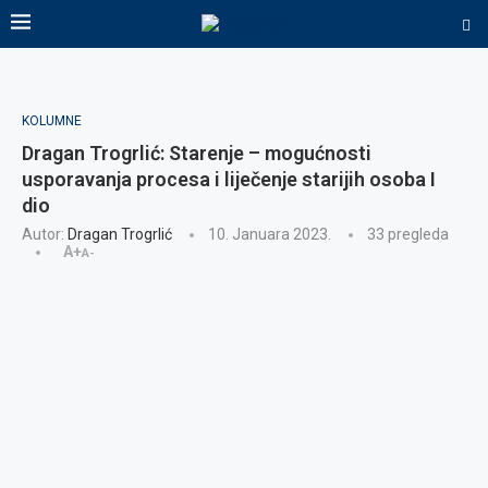
KOLUMNE
Dragan Trogrlić: Starenje – mogućnosti
usporavanja procesa i liječenje starijih osoba I
dio
Autor:
Dragan Trogrlić
10. Januara 2023.
33
pregleda
A+
A-