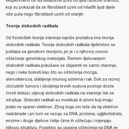
eksperimenti na fibroblastima uzeti od ljudi različite starosti,
koji su pokazali da se fibroblasti uzeti od mlađih ljudi dijele
više puta nego fibroblasti uzeti od starijih.
Teorija slobodnih radikala
Od fizioloških teorija starenja najviše pristalica ima teorija
slobodnih radikala. Teorija slobodnih radikala djelimično se
poklapa sa genskom teorijom, jer je i u njihovoj osnovi
oštećenje genetskog materijala. Štetnim djelovanjem
slobodnih radikala pokušava se objasniti ne samo starenje,
nego i neke bolesti kao što su oštećenja mozga,
ateroskleroza, slabljenje imunog sistema i rak. Dok za razvoj
zloćudnih tumora i oboljenja krvnih sudova postoje dosta
čvrsti dokazi, utjecaj slobodnih radikala na starenje tek se
istražuje. Slobodni radikali su molekule ili atomi koji imaju
jedan ne sparen elektron. Zbog toga oni teže da taj elektron
nadoknade i pri tom se vezuju za DNA, proteine, ugljikohidrate,
enzime i druge dijelove ćelije čime ih oštećuju i mijenjaju
njihovu strukturu. Posebno su opasna oštećenja na DNA jer