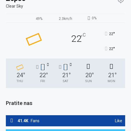
Clear Sky
0%
49%
2.3km/h
°
22
C
22
°
°
22
24
°
22
°
21
°
20
°
21
°
THU
FRI
SAT
SUN
MON
Pratite nas
41.4K
Fans
Like