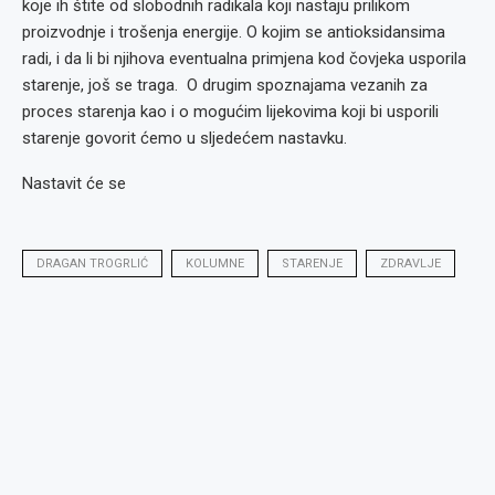
koje ih štite od slobodnih radikala koji nastaju prilikom
proizvodnje i trošenja energije. O kojim se antioksidansima
radi, i da li bi njihova eventualna primjena kod čovjeka usporila
starenje, još se traga. O drugim spoznajama vezanih za
proces starenja kao i o mogućim lijekovima koji bi usporili
starenje govorit ćemo u sljedećem nastavku.
Nastavit će se
DRAGAN TROGRLIĆ
KOLUMNE
STARENJE
ZDRAVLJE