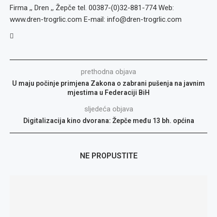
Firma ,, Dren ,, Žepče tel. 00387-(0)32-881-774 Web:
www.dren-trogrlic.com E-mail: info@dren-trogrlic.com
prethodna objava
U maju počinje primjena Zakona o zabrani pušenja na javnim
mjestima u Federaciji BiH
sljedeća objava
Digitalizacija kino dvorana: Žepče među 13 bh. općina
NE PROPUSTITE