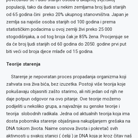
populaciji, tako da danas u nekim zemljama broj ljudi starijih
od 65 godina čini preko 20% ukupnog stanovništva. Japan je
zemlja sa najviše osoba starijih od 100 godina i prema
statističkim podacima u ovoj zemlji živi preko 25 000
stogodišnjaka, a od tog broja čak je 85% žena. Procjenjuje se
da će broj ljudi starijih od 60 godina do 2050. godine prvi put
biti veći od broja djece mlađe od 15 godina.
Teorije starenja
Starenje je nepovratan proces propadanja organizma koji
zahvata sva živa bića, bez izuzetka. Postoji više teorija koje
pokušavaju objasniti zašto starimo, ali niti jedan od njih ne
daje potpun odgovor na ovo pitanje. Ove teorije možemo
podijeliti u nekoliko grupa, a najvažnije su genske teorije i
teorija slobodnih radikala. Jedna od aktualnih teorija koja ima
dosta pobornika starenje objašnjava nakupljanjem grešaka na
DNA tokom života. Naime osnova života i pokretač svih
aktivnosti u svakoj stanici ( ćeliji ) je DNA koja je kroz čitav naš