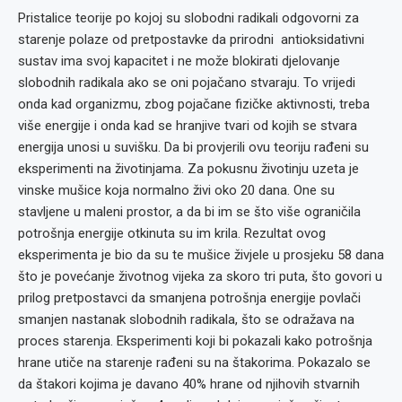
Pristalice teorije po kojoj su slobodni radikali odgovorni za
starenje polaze od pretpostavke da prirodni antioksidativni
sustav ima svoj kapacitet i ne može blokirati djelovanje
slobodnih radikala ako se oni pojačano stvaraju. To vrijedi
onda kad organizmu, zbog pojačane fizičke aktivnosti, treba
više energije i onda kad se hranjive tvari od kojih se stvara
energija unosi u suvišku. Da bi provjerili ovu teoriju rađeni su
eksperimenti na životinjama. Za pokusnu životinju uzeta je
vinske mušice koja normalno živi oko 20 dana. One su
stavljene u maleni prostor, a da bi im se što više ograničila
potrošnja energije otkinuta su im krila. Rezultat ovog
eksperimenta je bio da su te mušice živjele u prosjeku 58 dana
što je povećanje životnog vijeka za skoro tri puta, što govori u
prilog pretpostavci da smanjena potrošnja energije povlači
smanjen nastanak slobodnih radikala, što se odražava na
proces starenja. Eksperimenti koji bi pokazali kako potrošnja
hrane utiče na starenje rađeni su na štakorima. Pokazalo se
da štakori kojima je davano 40% hrane od njihovih stvarnih