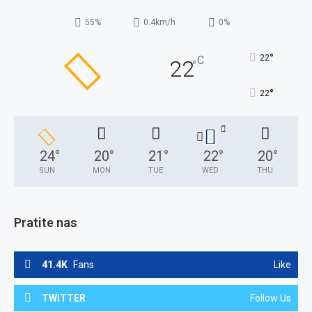
55%
0.4km/h
0%
°
22
C
22
°
°
22
24
°
20
°
21
°
22
°
20
°
SUN
MON
TUE
WED
THU
Pratite nas
41.4K
Fans
Like
TWITTER
Follow Us