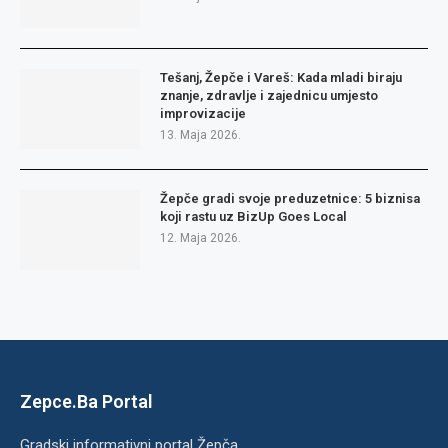
Tešanj, Žepče i Vareš: Kada mladi biraju
znanje, zdravlje i zajednicu umjesto
improvizacije
13. Maja 2026.
Žepče gradi svoje preduzetnice: 5 biznisa
koji rastu uz BizUp Goes Local
12. Maja 2026.
Zepce.Ba Portal
Gradski informativni portal Žepča