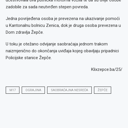
učestvovala dva putnička motorna vozila te da su dvije osobe
zadobile za sada neutvrđen stepen povreda.
Jedna povrijeđena osoba je prevezena na ukazivanje pomoći
u Kantonalnu bolnicu Zenica, dok je druga osoba prevezena u
Dom zdravlja Žepče.
U toku je otežano odvijanje saobraćaja jednom trakom
naizmjenično do okončanja uviđaja kojeg obavljaju pripadnici
Policijske stanice Žepče.
Klixzepce.ba/25/
M17
OGRAJINA
SAOBRAĆAJNA NESREĆA
ŽEPČE