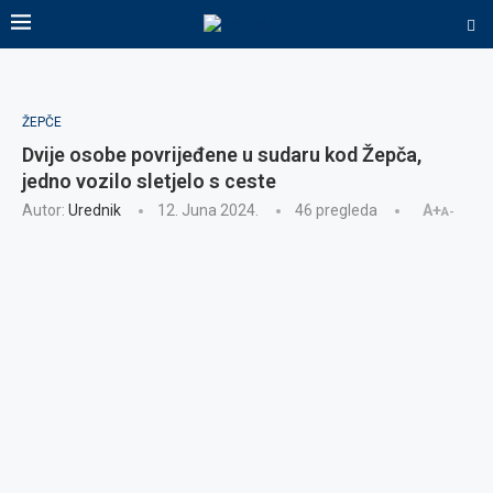
ŽEPČE
Dvije osobe povrijeđene u sudaru kod Žepča,
jedno vozilo sletjelo s ceste
Autor:
Urednik
12. Juna 2024.
46
pregleda
A+
A-