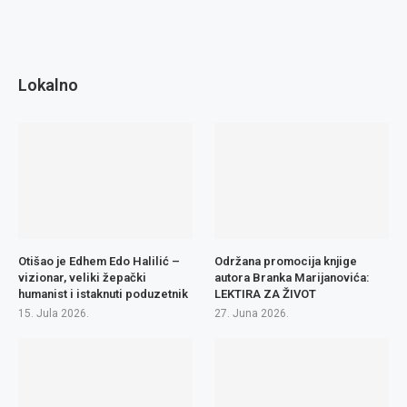
Lokalno
Otišao je Edhem Edo Halilić –
Održana promocija knjige
vizionar, veliki žepački
autora Branka Marijanovića:
humanist i istaknuti poduzetnik
LEKTIRA ZA ŽIVOT
15. Jula 2026.
27. Juna 2026.