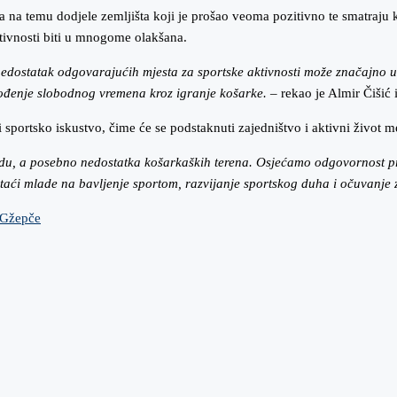
ča na temu dodjele zemljišta koji je prošao veoma pozitivno te smatraj
aktivnosti biti u mnogome olakšana.
edostatak odgovarajućih mjesta za sportske aktivnosti može značajno utj
ođenje slobodnog vremena kroz igranje košarke.
– rekao je Almir Čišić i
i sportsko iskustvo, čime će se podstaknuti zajedništvo i aktivni živo
du, a posebno nedostatka košarkaških terena. Osjećamo odgovornost prema
taći mlade na bavljenje sportom, razvijanje sportskog duha i očuvanje
G
žepče