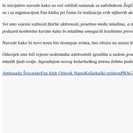
Iz inicijative navode kako su već održali sastanak sa načelnikom Žep
su i sa registracijom Fan kluba pri čemu će realizacija svih njihovih 
Svi smo svjesni važnosti fizičke aktivnosti, posebno među mladima, a n
poduzeti konkretne korake kako bi mladima omogućili kvalitetno prov
Navode kako bi novi teren bio dostupan svima, bez obzira na uzrast il
Oduvijek smo bili svjesni nedostatka adekvatnih igrališta u našem gra
mladih ljudi ovdje. Izgradnjom novog košarkaškog terena želimo pods
Ambasada Švicarske
Fan klub Orlovik Nansi
Košarkaški poligon
PRAG