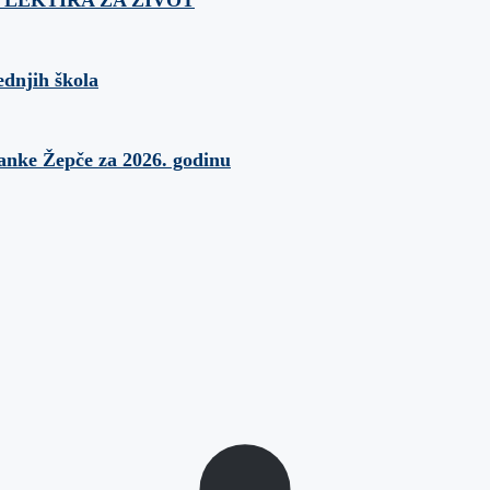
ednjih škola
banke Žepče za 2026. godinu