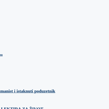
inu
umanist i istaknuti poduzetnik
ća: LEKTIRA ZA ŽIVOT