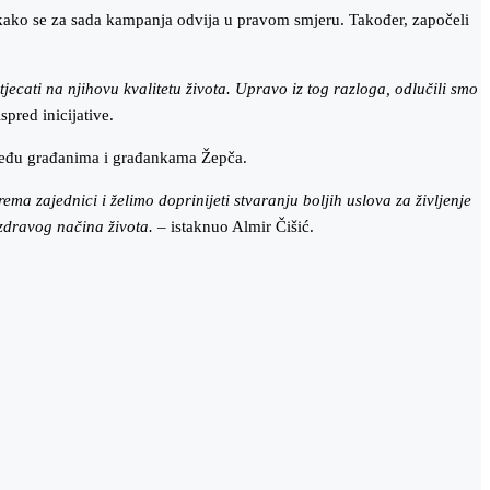
u kako se za sada kampanja odvija u pravom smjeru. Također, započeli
ecati na njihovu kvalitetu života. Upravo iz tog razloga, odlučili smo
spred inicijative.
t među građanima i građankama Žepča.
 zajednici i želimo doprinijeti stvaranju boljih uslova za življenje
 zdravog načina života.
– istaknuo Almir Čišić.