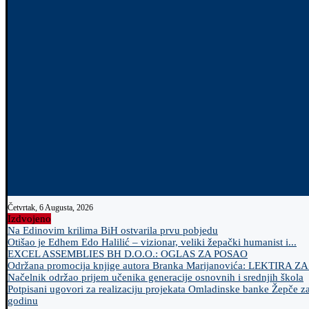
Četvrtak, 6 Augusta, 2026
Izdvojeno
Na Edinovim krilima BiH ostvarila prvu pobjedu
Otišao je Edhem Edo Halilić – vizionar, veliki žepački humanist i...
EXCEL ASSEMBLIES BH D.O.O.: OGLAS ZA POSAO
Održana promocija knjige autora Branka Marijanovića: LEKTIRA Z
Načelnik održao prijem učenika generacije osnovnih i srednjih škola
Potpisani ugovori za realizaciju projekata Omladinske banke Žepče z
godinu