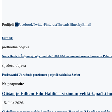
Podijeli
0
Facebook
Twitter
Pinterest
Threads
Bluesky
Email
Urednik
prethodna objava
Nana Devla iz Željeznog Polja donirala 1.000 KM na humanitarnom bazaru za Palest
sljedeća objava
Predstavnici Udruženja penzionera posjetili načelnika Zovku
Ne propustite
Otišao je Edhem Edo Halilić – vizionar, veliki žepački h
15. Jula 2026.
Održana promocija knjige autora Branka Marijanovi