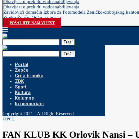
Obavijest o prekidu vodosnabdijevanja
Obavijest o prekidu vodosnabdijevanja
Zavidovići domaćin Izbora za Fotomodela Zeničko-dobojskog kanto
Zovko Žepče: Oglas za posao
POŠALJITE NAM VIJEST
Traži
Traži
Portal
Žepče
Crna hronika
ZDK
Sport
Kultura
Kolumne
In memoriam
Copyright 2021 - All Right Reserved
ŽEPČE
FAN KLUB KK Orlovik Nansi – Uči