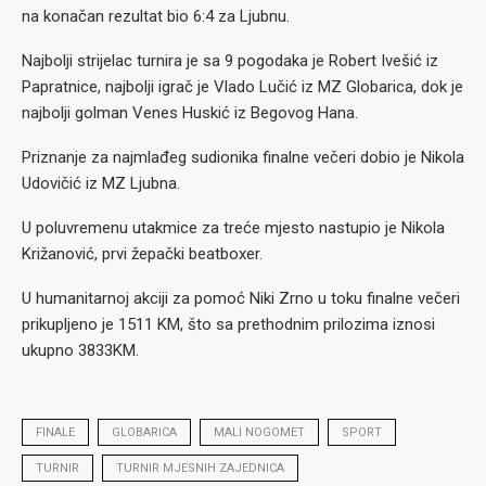
na konačan rezultat bio 6:4 za Ljubnu.
Najbolji strijelac turnira je sa 9 pogodaka je Robert Ivešić iz
Papratnice, najbolji igrač je Vlado Lučić iz MZ Globarica, dok je
najbolji golman Venes Huskić iz Begovog Hana.
Priznanje za najmlađeg sudionika finalne večeri dobio je Nikola
Udovičić iz MZ Ljubna.
U poluvremenu utakmice za treće mjesto nastupio je Nikola
Križanović, prvi žepački beatboxer.
U humanitarnoj akciji za pomoć Niki Zrno u toku finalne večeri
prikupljeno je 1511 KM, što sa prethodnim prilozima iznosi
ukupno 3833KM.
FINALE
GLOBARICA
MALI NOGOMET
SPORT
TURNIR
TURNIR MJESNIH ZAJEDNICA