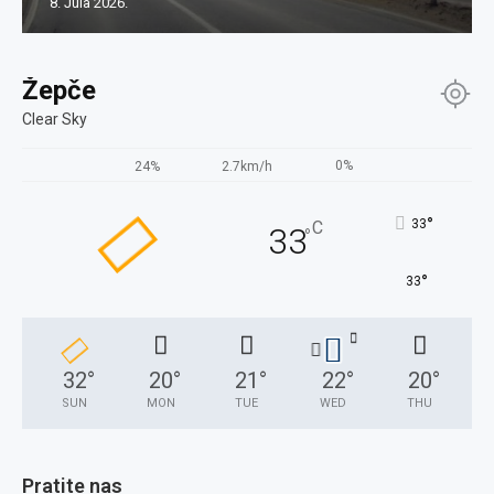
8. Jula 2026.
Žepče
Clear Sky
0%
24%
2.7km/h
°
33
C
33
°
°
33
32
°
20
°
21
°
22
°
20
°
SUN
MON
TUE
WED
THU
Pratite nas