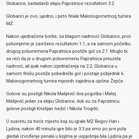
Globarice, savladavši ekipu Papratnice rezultatom 3:2.
Globarici je ovo, ujedno, i peto finale Malonogometnog turnira
MZ.
Nakon ujednačene borbe, sa blagom nadmoći Globarice, prvo
poluvrijeme je završeno rezultatom 1:1, a na samom početku
drugog poluvremena Papratnica postiže gol za 2:1. Moglo bi
se reći da je u drugom poluvremenu Papratnica preuzela
nadmoć, ali ipak nakon izjednačenja na 2:2, Globarica u
samom finišu postiže pobednički gol i postaje pobjednik 6.
Malonogometnog turnira mjesnih zajednica općine Žepče.
Golove su postigli Nikola Matijević dva pogotka i Matej
Matijević jedan za ekipu Globarice, dok su za Papratnicu
golove postigli Kristijan Ivešić i Nikola Trogrlić.
U susretu za treće mjesto koji su igrale MZ Begov Han i
Ljubna, nakon 40 minuta igre bilo je 3:3 pa smo po prvi puta
gledali izvođenje penala u kojima je uspješnija bila Ljubna pa je