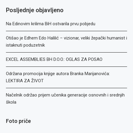
Posljednje objavljeno
Na Edinovim krilima BiH ostvarila prvu pobjedu
Otišao je Edhem Edo Halilić – vizionar, veliki žepački humanist i
istaknuti poduzetnik
EXCEL ASSEMBLIES BH D.O.O.: OGLAS ZA POSAO
Održana promocija knjige autora Branka Marijanovića:
LEKTIRA ZA ŽIVOT
Načelnik održao prijem učenika generacije osnovnih i srednjih
škola
Foto priče