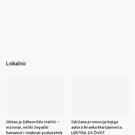
Lokalno
Otišao je Edhem Edo Halilić –
Održana promocija knjige
vizionar, veliki žepački
autora Branka Marijanovića:
humanist i istaknuti poduzetnik
LEKTIRA ZA ŽIVOT