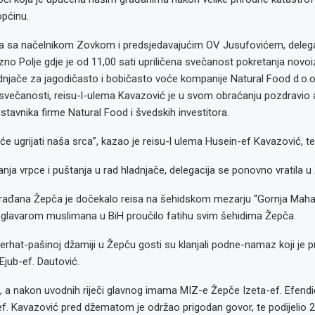
općinu.
 sa načelnikom Zovkom i predsjedavajućim OV Jusufovićem, delega
ezno Polje gdje je od 11,00 sati upriličena svečanost pokretanja novo
njače za jagodičasto i bobičasto voće kompanije Natural Food d.o.o
 svečanosti, reisu-l-ulema Kavazović je u svom obraćanju pozdravio 
stavnika firme Natural Food i švedskih investitora.
će ugrijati naša srca”, kazao je reisu-l ulema Husein-ef Kavazović, t
nja vrpce i puštanja u rad hladnjače, delegacija se ponovno vratila u
građana Žepča je dočekalo reisa na šehidskom mezarju “Gornja Mahal
glavarom muslimana u BiH proučilo fatihu svim šehidima Žepča.
Ferhat-pašinoj džamiji u Žepču gosti su klanjali podne-namaz koji je 
Ejub-ef. Dautović.
 a nakon uvodnih riječi glavnog imama MIZ-e Žepče Izeta-ef. Efendić
f. Kavazović pred džematom je održao prigodan govor, te podijelio 