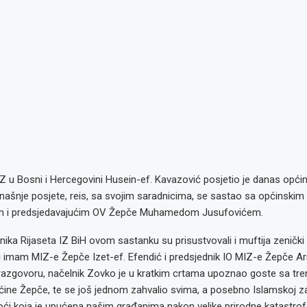
Z u Bosni i Hercegovini Husein-ef. Kavazović posjetio je danas opći
našnje posjete, reis, sa svojim saradnicima, se sastao sa općinski
i predsjedavajućim OV Žepče Muhamedom Jusufovićem.
ika Rijaseta IZ BiH ovom sastanku su prisustvovali i muftija zenički 
ni imam MIZ-e Žepče Izet-ef. Efendić i predsjednik IO MIZ-e Žepče A
azgovoru, načelnik Zovko je u kratkim crtama upoznao goste sa tr
ćine Žepče, te se još jednom zahvalio svima, a posebno Islamskoj za
ći koja je upućena našim građanima nakon velike prirodne katastrofe