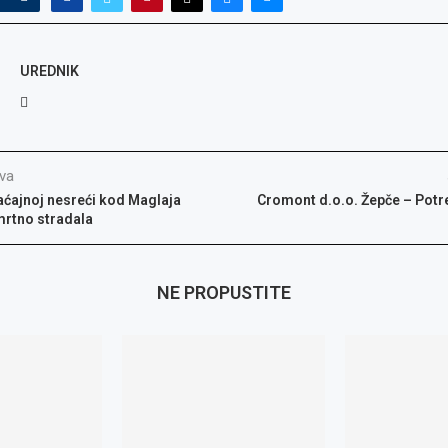
UREDNIK
va
aćajnoj nesreći kod Maglaja
Cromont d.o.o. Žepče – Potre
rtno stradala
NE PROPUSTITE