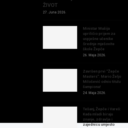
ŽIVOT
27. Juna 2026.
Ministar Mušija
upriličio prijem za
uspješne učenike
Srednje mješovite
škole Žepče
26. Maja 2026.
Završen prvi “Žepče
Masters”: Mario Željo
Milošević odnio titulu
šampiona!
24. Maja 2026.
Tešanj, Žepče i Vareš:
Kada mladi biraju
znanje, zdravlje i
zajednicu umjesto