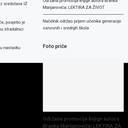
Održana promocija knjige autora Branka
iz sredstava IZ
Marijanovića: LEKTIRA ZA ŽIVOT
Načelnik održao prijem učenika generacije
e, posjetio je
osnovnih i srednjih škola
u stradalnici
Foto priče
 u nastavku
Održana promocija knjige autora
Branka Marijanovića: LEKTIRA ZA