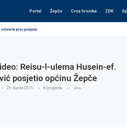
Portal
Žepče
Crna hronika
ZDK
Sp
 ostvarila prvu pobjedu
video: Reisu-l-ulema Husein-ef.
ić posjetio općinu Žepče
29. Aprila 2015.
8
pregleda
A+
A-