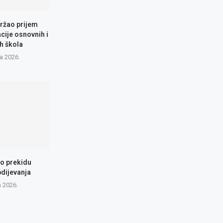
ržao prijem
cije osnovnih i
h škola
a 2026.
 o prekidu
dijevanja
a 2026.