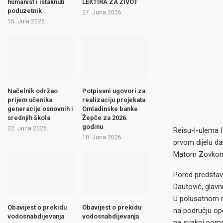
humanist i istaknuti
LEKTIRA ZA ŽIVOT
poduzetnik
27. Juna 2026.
15. Jula 2026.
Načelnik održao
Potpisani ugovori za
prijem učenika
realizaciju projekata
generacije osnovnih i
Omladinske banke
srednjih škola
Žepče za 2026.
godinu
22. Juna 2026.
Reisu-l-ulema I
10. Juna 2026.
prvom dijelu da
Matom Zovkom 
Pored predstavn
Dautović, glav
U polusatnom r
Obavijest o prekidu
Obavijest o prekidu
na području op
vodosnabdijevanja
vodosnabdijevanja
na svakoj pomo