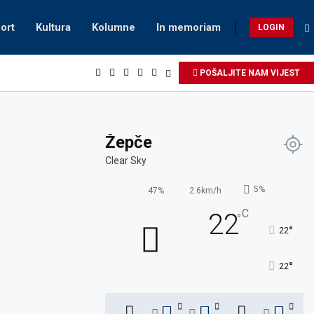
ort
Kultura
Kolumne
In memoriam
LOGIN
POŠALJITE NAM VIJEST
Žepče
Clear Sky
5%
47%
2.6km/h
C
22
°
°
22
°
22