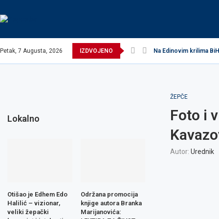
Petak, 7 Augusta, 2026
IZDVOJENO
Na Edinovim krilima BiH
ŽEPČE
Foto i 
Lokalno
Kavazov
Autor:
Urednik
Otišao je Edhem Edo
Održana promocija
Halilić – vizionar,
knjige autora Branka
veliki žepački
Marijanovića: