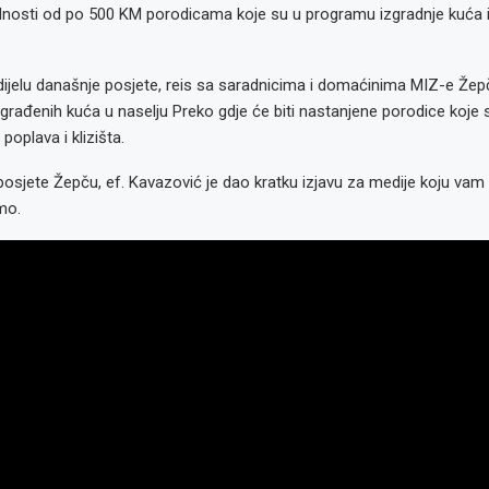
ednosti od po 500 KM porodicama koje su u programu izgradnje kuća 
ijelu današnje posjete, reis sa saradnicima i domaćinima MIZ-e Žepč
rađenih kuća u naselju Preko gdje će biti nastanjene porodice koje s
poplava i klizišta.
posjete Žepču, ef. Kavazović je dao kratku izjavu za medije koju vam
mo.