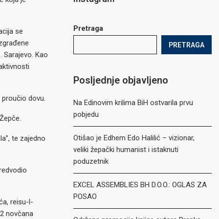
Pretraga
cija se
izgrađene
PRETRAGA
. Sarajevo. Kao
aktivnosti
Posljednje objavljeno
e proučio dovu.
Na Edinovim krilima BiH ostvarila prvu
pobjedu
 Žepče.
Otišao je Edhem Edo Halilić – vizionar,
a”, te zajedno
veliki žepački humanist i istaknuti
poduzetnik
predvodio
EXCEL ASSEMBLIES BH D.O.O.: OGLAS ZA
POSAO
a, reisu-l-
22 novčana