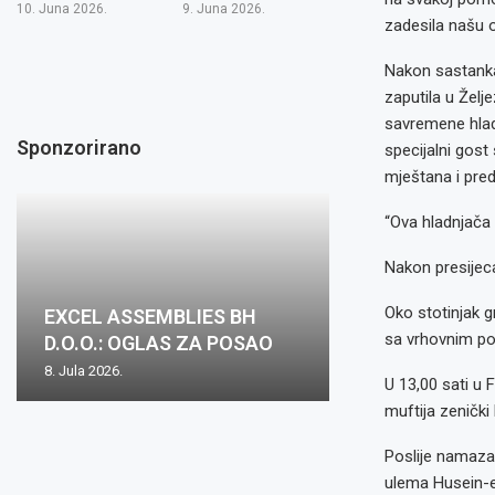
10. Juna 2026.
9. Juna 2026.
zadesila našu 
Nakon sastanka
zaputila u Želj
savremene hlad
Sponzorirano
specijalni gost
mještana i pred
“Ova hladnjača 
Nakon presijeca
Oko stotinjak 
EXCEL ASSEMBLIES BH
sa vrhovnim po
D.O.O.: OGLAS ZA POSAO
8. Jula 2026.
U 13,00 sati u 
muftija zenički 
Poslije namaza,
ulema Husein-e