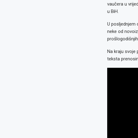
vaučera u vrij
u BiH.
U posljednjem d
neke od novoizg
prošlogodišnjih 
Na kraju svoje 
teksta prenosi