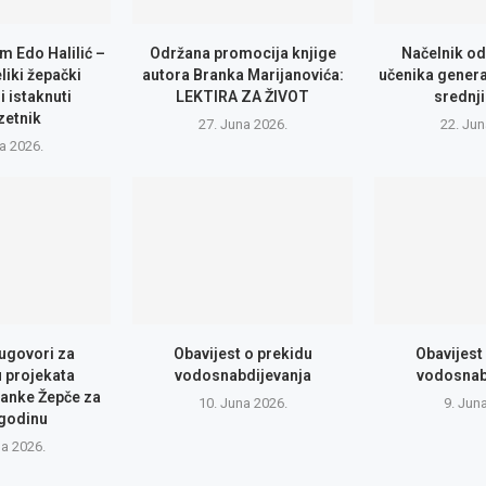
m Edo Halilić –
Održana promocija knjige
Načelnik od
eliki žepački
autora Branka Marijanovića:
učenika genera
i istaknuti
LEKTIRA ZA ŽIVOT
srednji
zetnik
27. Juna 2026.
22. Jun
la 2026.
 ugovori za
Obavijest o prekidu
Obavijest
u projekata
vodosnabdijevanja
vodosnab
anke Žepče za
10. Juna 2026.
9. Jun
 godinu
na 2026.