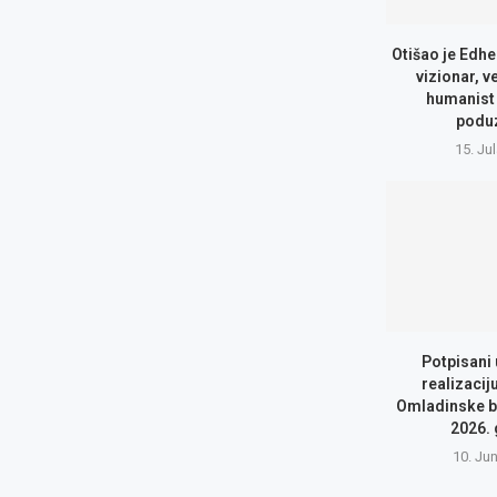
Otišao je Edhe
vizionar, v
humanist 
podu
15. Ju
Potpisani
realizacij
Omladinske b
2026.
10. Ju