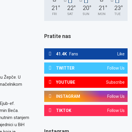
21
°
22
°
20
°
21
°
23
°
FRI
SAT
SUN
MON
TUE
Pratite nas
41.4K
Fans
Like
TWITTER
Follow Us
nu Žepče. U
YOUTUBE
Subscribe
m načelnikom
INSTAGRAM
Follow Us
Ejub-ef.
rmin Beća.
TIKTOK
Follow Us
enutnim stanjem
jednici u BiH
Instagram
 koja je