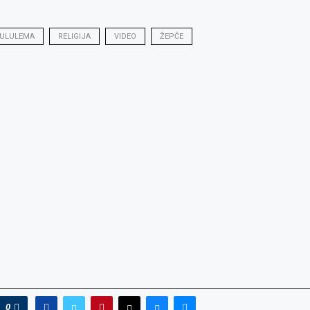
SULULEMA
RELIGIJA
VIDEO
ŽEPČE
0