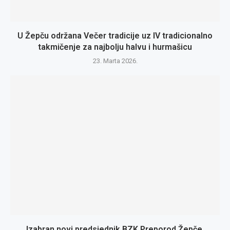
U Žepču održana Večer tradicije uz IV tradicionalno
takmičenje za najbolju halvu i hurmašicu
23. Marta 2026.
Izabran novi predsjednik BZK Preporod Žepče