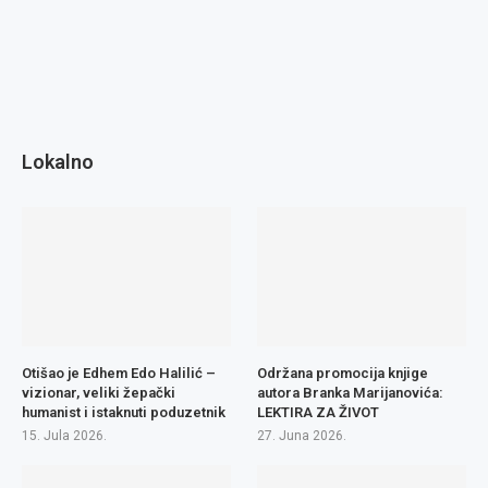
Lokalno
Otišao je Edhem Edo Halilić –
Održana promocija knjige
vizionar, veliki žepački
autora Branka Marijanovića:
humanist i istaknuti poduzetnik
LEKTIRA ZA ŽIVOT
15. Jula 2026.
27. Juna 2026.