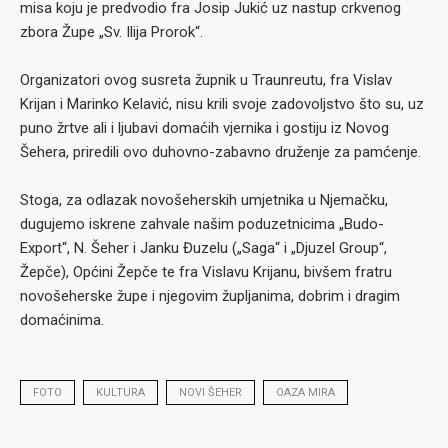
misa koju je predvodio fra Josip Jukić uz nastup crkvenog
zbora Župe „Sv. Ilija Prorok“.
Organizatori ovog susreta župnik u Traunreutu, fra Vislav
Krijan i Marinko Kelavić, nisu krili svoje zadovoljstvo što su, uz
puno žrtve ali i ljubavi domaćih vjernika i gostiju iz Novog
Šehera, priredili ovo duhovno-zabavno druženje za pamćenje.
Stoga, za odlazak novošeherskih umjetnika u Njemačku,
dugujemo iskrene zahvale našim poduzetnicima „Budo-
Export“, N. Šeher i Janku Đuzelu („Saga“ i „Djuzel Group“,
Žepče), Općini Žepče te fra Vislavu Krijanu, bivšem fratru
novošeherske župe i njegovim župljanima, dobrim i dragim
domaćinima.
FOTO
KULTURA
NOVI ŠEHER
OAZA MIRA