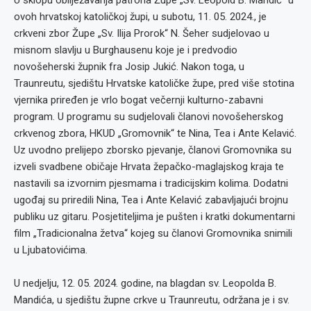
U sklopu obilježavanja patrona Župe „Sv. Leopold B. Mandić“ u
ovoh hrvatskoj katoličkoj župi, u subotu, 11. 05. 2024., je
crkveni zbor Župe „Sv. Ilija Prorok“ N. Šeher sudjelovao u
misnom slavlju u Burghausenu koje je i predvodio
novošeherski župnik fra Josip Jukić. Nakon toga, u
Traunreutu, sjedištu Hrvatske katoličke župe, pred više stotina
vjernika priređen je vrlo bogat večernji kulturno-zabavni
program. U programu su sudjelovali članovi novošeherskog
crkvenog zbora, HKUD „Gromovnik“ te Nina, Tea i Ante Kelavić.
Uz uvodno prelijepo zborsko pjevanje, članovi Gromovnika su
izveli svadbene običaje Hrvata žepačko-maglajskog kraja te
nastavili sa izvornim pjesmama i tradicijskim kolima. Dodatni
ugođaj su priredili Nina, Tea i Ante Kelavić zabavljajući brojnu
publiku uz gitaru. Posjetiteljima je pušten i kratki dokumentarni
film „Tradicionalna žetva“ kojeg su članovi Gromovnika snimili
u Ljubatovićima.
U nedjelju, 12. 05. 2024. godine, na blagdan sv. Leopolda B.
Mandića, u sjedištu župne crkve u Traunreutu, održana je i sv.