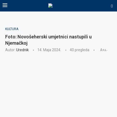
KULTURA
Foto: Novošeherski umjetnici nastupili u
Njemačkoj
Autor:
Urednik
14. Maja 2024.
40
pregleda
A+
A-