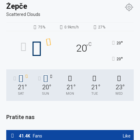
Žepče
Scattered Clouds
75%
0.9km/h
27%
°
20
C
20
°
°
20
21
°
20
°
21
°
21
°
23
°
SAT
SUN
MON
TUE
WED
Pratite nas
41.4K
Fans
Like