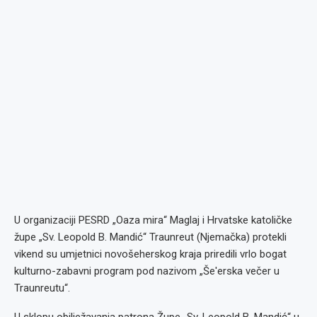
U organizaciji PESRD „Oaza mira“ Maglaj i Hrvatske katoličke
župe „Sv. Leopold B. Mandić“ Traunreut (Njemačka) protekli
vikend su umjetnici novošeherskog kraja priredili vrlo bogat
kulturno-zabavni program pod nazivom „Še'erska večer u
Traunreutu“.