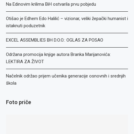
Na Edinovim krilima BiH ostvarila prvu pobjedu
Otišao je Edhem Edo Halilić – vizionar, veliki žepački humanist i
istaknuti poduzetnik
EXCEL ASSEMBLIES BH D.O.O.: OGLAS ZA POSAO
Održana promocija knjige autora Branka Marijanovića:
LEKTIRA ZA ŽIVOT
Načelnik održao prijem učenika generacije osnovnih i srednjih
škola
Foto priče