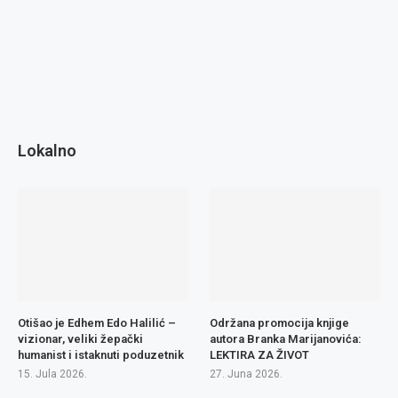
Lokalno
Otišao je Edhem Edo Halilić –
Održana promocija knjige
vizionar, veliki žepački
autora Branka Marijanovića:
humanist i istaknuti poduzetnik
LEKTIRA ZA ŽIVOT
15. Jula 2026.
27. Juna 2026.