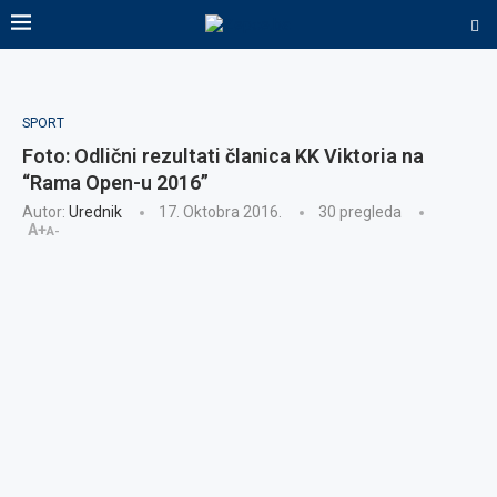
SPORT
Foto: Odlični rezultati članica KK Viktoria na
“Rama Open-u 2016”
Autor:
Urednik
17. Oktobra 2016.
30
pregleda
A+
A-