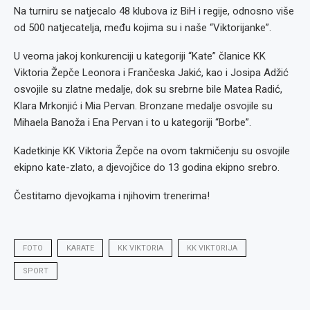
Na turniru se natjecalo 48 klubova iz BiH i regije, odnosno više
od 500 natjecatelja, među kojima su i naše “Viktorijanke”.
U veoma jakoj konkurenciji u kategoriji “Kate” članice KK
Viktoria Žepče Leonora i Frančeska Jakić, kao i Josipa Adžić
osvojile su zlatne medalje, dok su srebrne bile Matea Radić,
Klara Mrkonjić i Mia Pervan. Bronzane medalje osvojile su
Mihaela Banoža i Ena Pervan i to u kategoriji “Borbe”.
Kadetkinje KK Viktoria Žepče na ovom takmičenju su osvojile
ekipno kate-zlato, a djevojčice do 13 godina ekipno srebro.
Čestitamo djevojkama i njihovim trenerima!
FOTO
KARATE
KK VIKTORIA
KK VIKTORIJA
SPORT