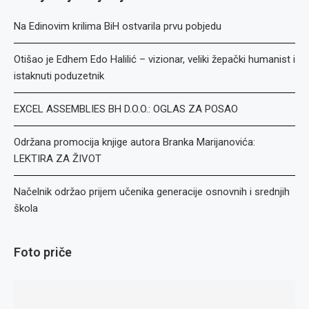
Na Edinovim krilima BiH ostvarila prvu pobjedu
Otišao je Edhem Edo Halilić – vizionar, veliki žepački humanist i
istaknuti poduzetnik
EXCEL ASSEMBLIES BH D.O.O.: OGLAS ZA POSAO
Održana promocija knjige autora Branka Marijanovića:
LEKTIRA ZA ŽIVOT
Načelnik održao prijem učenika generacije osnovnih i srednjih
škola
Foto priče