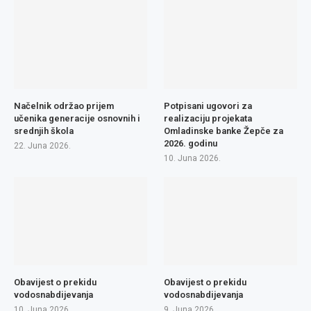
Načelnik održao prijem
Potpisani ugovori za
učenika generacije osnovnih i
realizaciju projekata
srednjih škola
Omladinske banke Žepče za
2026. godinu
22. Juna 2026.
10. Juna 2026.
Obavijest o prekidu
Obavijest o prekidu
vodosnabdijevanja
vodosnabdijevanja
10. Juna 2026.
9. Juna 2026.