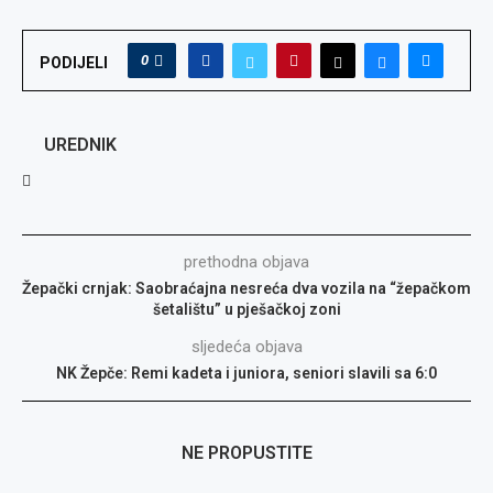
0
PODIJELI
UREDNIK
prethodna objava
Žepački crnjak: Saobraćajna nesreća dva vozila na “žepačkom
šetalištu” u pješačkoj zoni
sljedeća objava
NK Žepče: Remi kadeta i juniora, seniori slavili sa 6:0
NE PROPUSTITE