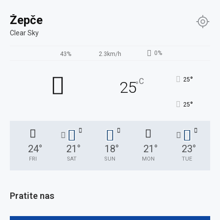
Žepče
Clear Sky
0%
43%
2.3km/h
°
25
C
25
°
°
25
24
°
21
°
18
°
21
°
23
°
FRI
SAT
SUN
MON
TUE
Pratite nas