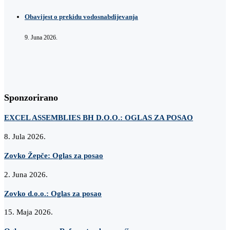
Obavijest o prekidu vodosnabdijevanja
9. Juna 2026.
Sponzorirano
EXCEL ASSEMBLIES BH D.O.O.: OGLAS ZA POSAO
8. Jula 2026.
Zovko Žepče: Oglas za posao
2. Juna 2026.
Zovko d.o.o.: Oglas za posao
15. Maja 2026.