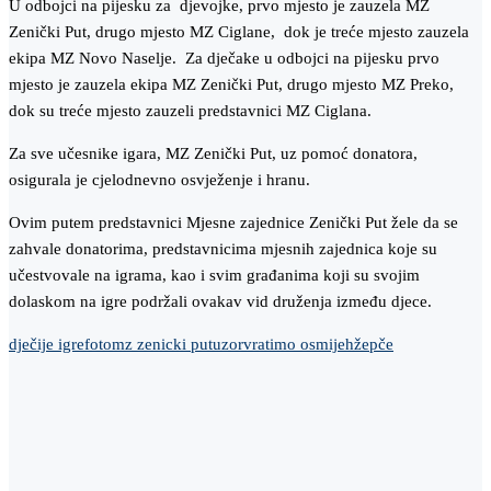
U odbojci na pijesku za djevojke, prvo mjesto je zauzela MZ
Zenički Put, drugo mjesto MZ Ciglane, dok je treće mjesto zauzela
ekipa MZ Novo Naselje. Za dječake u odbojci na pijesku prvo
mjesto je zauzela ekipa MZ Zenički Put, drugo mjesto MZ Preko,
dok su treće mjesto zauzeli predstavnici MZ Ciglana.
Za sve učesnike igara, MZ Zenički Put, uz pomoć donatora,
osigurala je cjelodnevno osvježenje i hranu.
Ovim putem predstavnici Mjesne zajednice Zenički Put žele da se
zahvale donatorima, predstavnicima mjesnih zajednica koje su
učestvovale na igrama, kao i svim građanima koji su svojim
dolaskom na igre podržali ovakav vid druženja između djece.
dječije igre
foto
mz zenicki put
uzor
vratimo osmijeh
žepče