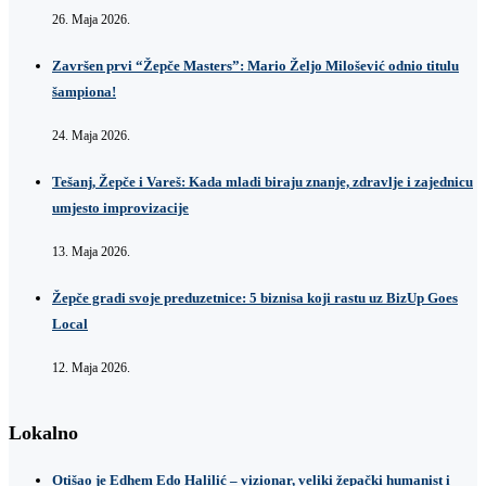
26. Maja 2026.
Završen prvi “Žepče Masters”: Mario Željo Milošević odnio titulu
šampiona!
24. Maja 2026.
Tešanj, Žepče i Vareš: Kada mladi biraju znanje, zdravlje i zajednicu
umjesto improvizacije
13. Maja 2026.
Žepče gradi svoje preduzetnice: 5 biznisa koji rastu uz BizUp Goes
Local
12. Maja 2026.
Lokalno
Otišao je Edhem Edo Halilić – vizionar, veliki žepački humanist i