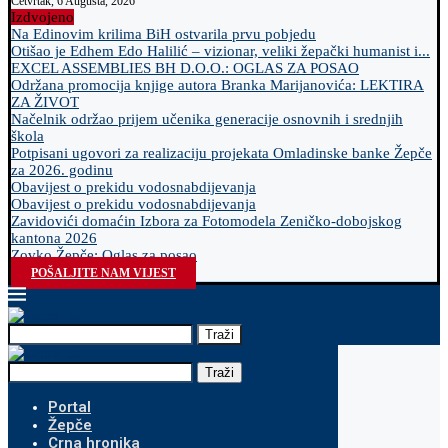
Četvrtak, 6 Augusta, 2026
Izdvojeno
Na Edinovim krilima BiH ostvarila prvu pobjedu
Otišao je Edhem Edo Halilić – vizionar, veliki žepački humanist i...
EXCEL ASSEMBLIES BH D.O.O.: OGLAS ZA POSAO
Održana promocija knjige autora Branka Marijanovića: LEKTIRA
ZA ŽIVOT
Načelnik održao prijem učenika generacije osnovnih i srednjih
škola
Potpisani ugovori za realizaciju projekata Omladinske banke Žepče
za 2026. godinu
Obavijest o prekidu vodosnabdijevanja
Obavijest o prekidu vodosnabdijevanja
Zavidovići domaćin Izbora za Fotomodela Zeničko-dobojskog
kantona 2026
Zovko Žepče: Oglas za posao
POŠALJITE NAM VIJEST
Traži
Traži
Portal
Žepče
Crna hronika