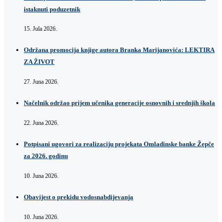
istaknuti poduzetnik
15. Jula 2026.
Održana promocija knjige autora Branka Marijanovića: LEKTIRA
ZA ŽIVOT
27. Juna 2026.
Načelnik održao prijem učenika generacije osnovnih i srednjih škola
22. Juna 2026.
Potpisani ugovori za realizaciju projekata Omladinske banke Žepče
za 2026. godinu
10. Juna 2026.
Obavijest o prekidu vodosnabdijevanja
10. Juna 2026.