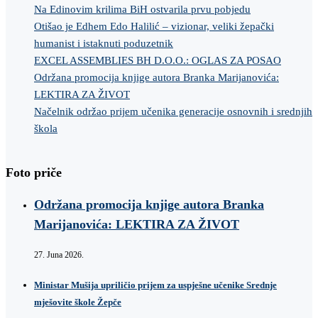
Na Edinovim krilima BiH ostvarila prvu pobjedu
Otišao je Edhem Edo Halilić – vizionar, veliki žepački
humanist i istaknuti poduzetnik
EXCEL ASSEMBLIES BH D.O.O.: OGLAS ZA POSAO
Održana promocija knjige autora Branka Marijanovića:
LEKTIRA ZA ŽIVOT
Načelnik održao prijem učenika generacije osnovnih i srednjih
škola
Foto priče
Održana promocija knjige autora Branka
Marijanovića: LEKTIRA ZA ŽIVOT
27. Juna 2026.
Ministar Mušija upriličio prijem za uspješne učenike Srednje
mješovite škole Žepče