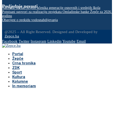
Posljednje novosti
Načelnik održao prijem učenika generacije osnovnih i srednjih škola
Potpisani ugovori za realizaciju projekata Omladinske banke Žepče za 2026.
godinu
Obavijest o prekidu vodosnabdijevanja
@2025 – All Right Reserved. Designed and Developed by
Zepce.ba
Facebook
Twitter
Instagram
Linkedin
Youtube
Email
Portal
Žepče
Crna hronika
ZDK
Sport
Kultura
Kolumne
In memoriam