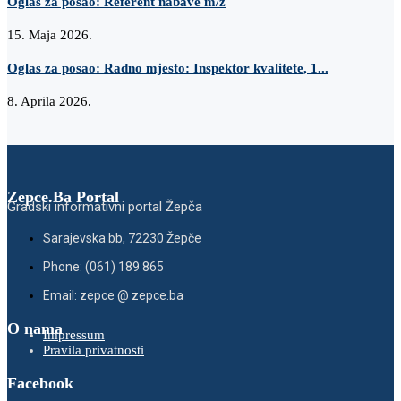
Oglas za posao: Referent nabave m/ž
15. Maja 2026.
Oglas za posao: Radno mjesto: Inspektor kvalitete, 1...
8. Aprila 2026.
Zepce.Ba Portal
Gradski informativni portal Žepča
Sarajevska bb, 72230 Žepče
Phone: (061) 189 865
Email: zepce @ zepce.ba
O nama
Impressum
Pravila privatnosti
Facebook