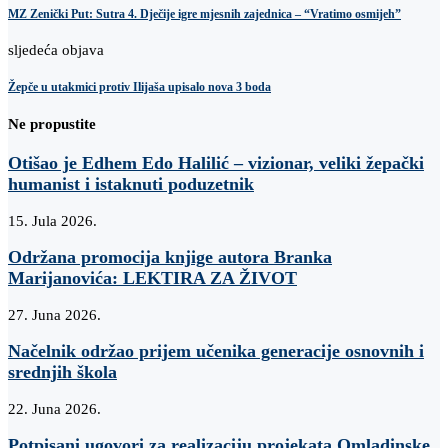
MZ Zenički Put: Sutra 4. Dječije igre mjesnih zajednica – “Vratimo osmijeh”
sljedeća objava
Žepče u utakmici protiv Ilijaša upisalo nova 3 boda
Ne propustite
Otišao je Edhem Edo Halilić – vizionar, veliki žepački
humanist i istaknuti poduzetnik
15. Jula 2026.
Održana promocija knjige autora Branka
Marijanovića: LEKTIRA ZA ŽIVOT
27. Juna 2026.
Načelnik održao prijem učenika generacije osnovnih i
srednjih škola
22. Juna 2026.
Potpisani ugovori za realizaciju projekata Omladinske