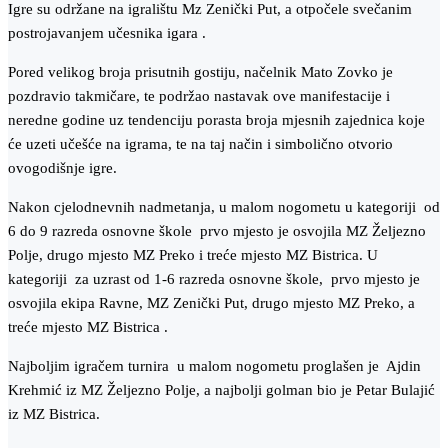
Igre su održane na igralištu Mz Zenički Put, a otpočele svečanim
postrojavanjem učesnika igara .
Pored velikog broja prisutnih gostiju, načelnik Mato Zovko je
pozdravio takmičare, te podržao nastavak ove manifestacije i
neredne godine uz tendenciju porasta broja mjesnih zajednica koje
će uzeti učešće na igrama, te na taj način i simbolično otvorio
ovogodišnje igre.
Nakon cjelodnevnih nadmetanja, u malom nogometu u kategoriji od
6 do 9 razreda osnovne škole prvo mjesto je osvojila MZ Željezno
Polje, drugo mjesto MZ Preko i treće mjesto MZ Bistrica. U
kategoriji za uzrast od 1-6 razreda osnovne škole, prvo mjesto je
osvojila ekipa Ravne, MZ Zenički Put, drugo mjesto MZ Preko, a
treće mjesto MZ Bistrica .
Najboljim igračem turnira u malom nogometu proglašen je Ajdin
Krehmić iz MZ Željezno Polje, a najbolji golman bio je Petar Bulajić
iz MZ Bistrica.