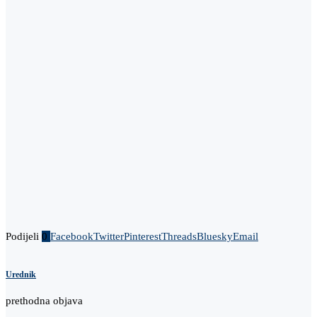
Podijeli
0
Facebook
Twitter
Pinterest
Threads
Bluesky
Email
Urednik
prethodna objava