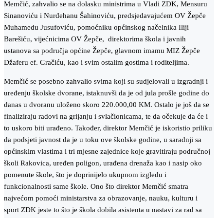
Memčić, zahvalio se na dolasku ministrima u Vladi ZDK, Mensuru
Sinanoviću i Nurđehanu Šahinoviću, predsjedavajućem OV Žepče
Muhamedu Jusufoviću, pomoćniku općinskog načelnika Iliji
Barešiću, vijećnicima OV Žepče, direktorima škola i javnih
ustanova sa područja općine Žepče, glavnom imamu MIZ Žepče
Džaferu ef. Gračiću, kao i svim ostalim gostima i roditeljima.
Memčić se posebno zahvalio svima koji su sudjelovali u izgradnji i
uređenju školske dvorane, istaknuvši da je od jula prošle godine do
danas u dvoranu uloženo skoro 220.000,00 KM. Ostalo je još da se
finaliziraju radovi na grijanju i svlačionicama, te da očekuje da će i
to uskoro biti urađeno. Također, direktor Memčić je iskoristio priliku
da podsjeti javnost da je u toku ove školske godine, u saradnji sa
općinskim vlastima i tri mjesne zajednice koje gravitiraju područnoj
školi Rakovica, uređen poligon, urađena drenaža kao i nasip oko
pomenute škole, što je doprinijelo ukupnom izgledu i
funkcionalnosti same škole. Ono što direktor Memčić smatra
najvećom pomoći ministarstva za obrazovanje, nauku, kulturu i
sport ZDK jeste to što je škola dobila asistenta u nastavi za rad sa