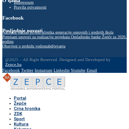
O nama
Impressum
Pravila privatnosti
Facebook
Posljednje novosti
Načelnik održao prijem učenika generacije osnovnih i srednjih škola
Potpisani ugovori za realizaciju projekata Omladinske banke Žepče za 2026.
godinu
Obavijest o prekidu vodosnabdijevanja
@2025 – All Right Reserved. Designed and Developed by
Zepce.ba
Facebook
Twitter
Instagram
Linkedin
Youtube
Email
Portal
Žepče
Crna hronika
ZDK
Sport
Kultura