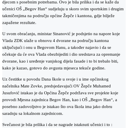
djecom s posebnim potrebama. Ovo je bila prilika i da se kaže da
učenici OŠ „Begov Han“ sudjeluju u skoro svim sportskim i drugim
takmičenjima na području općine Žepče i kantona, gdje bilježe
zapažene rezultate.
U svom obraćanju, ministar Sinanović je podsjetio na napore koje
Vlada ZDK ulaže u obnovu 4 dvorane na području kantona
uključujući i onu u Begovom Hanu, a također najavio i da se
očekuje da će ova Vlada obezbijediti i dio sredstava za opremanje
dvorane, kao i uređenje vanjskog dijela fasade i to bi trebalo biti,
kako je kazao, gotovo do avgusta mjeseca tekuće godine.
Uz čestitke u povodu Dana škole u svoje i u ime općinskog
načelnika Mate Zovke, predsjedavajući OV Žepče Muhamed
Jusufović istakao je da Općina Žepče podržava sve projekte koje
provodi Mjesna zajednica Begov Han, kao i OŠ „Begov Han“, a
posebno zadovoljstvo je istakao što ova škola ima jako dobru
saradnju sa lokalnom zajednicom.
Svečanost je bila prilika i da se nagrade istaknuti učenici i to :