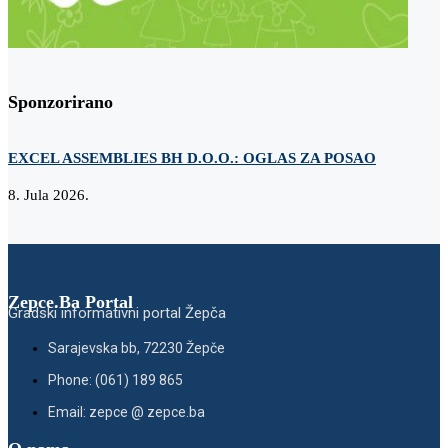
Sponzorirano
EXCEL ASSEMBLIES BH D.O.O.: OGLAS ZA POSAO
Z
8. Jula 2026.
2
Zepce.Ba Portal
Gradski informativni portal Žepča
Sarajevska bb, 72230 Žepče
Phone: (061) 189 865
Email: zepce @ zepce.ba