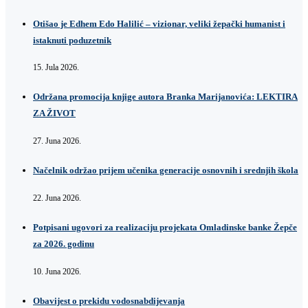
Otišao je Edhem Edo Halilić – vizionar, veliki žepački humanist i
istaknuti poduzetnik
15. Jula 2026.
Održana promocija knjige autora Branka Marijanovića: LEKTIRA
ZA ŽIVOT
27. Juna 2026.
Načelnik održao prijem učenika generacije osnovnih i srednjih škola
22. Juna 2026.
Potpisani ugovori za realizaciju projekata Omladinske banke Žepče
za 2026. godinu
10. Juna 2026.
Obavijest o prekidu vodosnabdijevanja