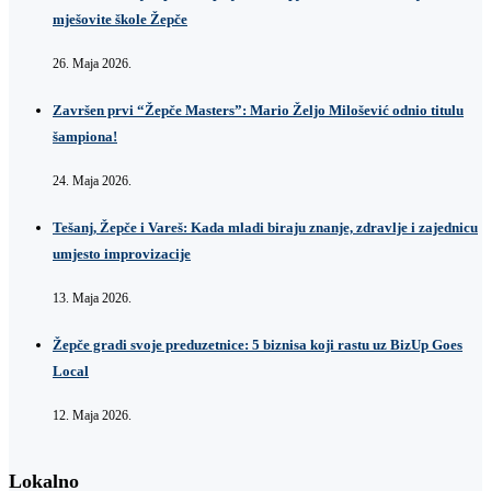
mješovite škole Žepče
26. Maja 2026.
Završen prvi “Žepče Masters”: Mario Željo Milošević odnio titulu
šampiona!
24. Maja 2026.
Tešanj, Žepče i Vareš: Kada mladi biraju znanje, zdravlje i zajednicu
umjesto improvizacije
13. Maja 2026.
Žepče gradi svoje preduzetnice: 5 biznisa koji rastu uz BizUp Goes
Local
12. Maja 2026.
Lokalno