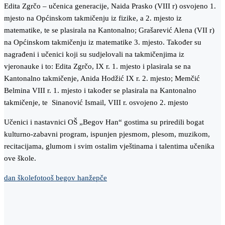
Edita Zgrčo – učenica generacije, Naida Prasko (VIII r) osvojeno 1.
mjesto na Općinskom takmičenju iz fizike, a 2. mjesto iz
matematike, te se plasirala na Kantonalno; Grašarević Alena (VII r)
na Općinskom takmičenju iz matematike 3. mjesto. Također su
nagrađeni i učenici koji su sudjelovali na takmičenjima iz
vjeronauke i to: Edita Zgrčo, IX r. 1. mjesto i plasirala se na
Kantonalno takmičenje, Anida Hodžić IX r. 2. mjesto; Memčić
Belmina VIII r. 1. mjesto i također se plasirala na Kantonalno
takmičenje, te Sinanović Ismail, VIII r. osvojeno 2. mjesto
Učenici i nastavnici OŠ „Begov Han“ gostima su priredili bogat
kulturno-zabavni program, ispunjen pjesmom, plesom, muzikom,
recitacijama, glumom i svim ostalim vještinama i talentima učenika
ove škole.
dan škole
foto
oš begov han
žepče