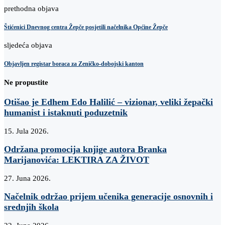
prethodna objava
Štićenici Dnevnog centra Žepče posjetili načelnika Općine Žepče
sljedeća objava
Objavljen registar boraca za Zeničko-dobojski kanton
Ne propustite
Otišao je Edhem Edo Halilić – vizionar, veliki žepački
humanist i istaknuti poduzetnik
15. Jula 2026.
Održana promocija knjige autora Branka
Marijanovića: LEKTIRA ZA ŽIVOT
27. Juna 2026.
Načelnik održao prijem učenika generacije osnovnih i
srednjih škola