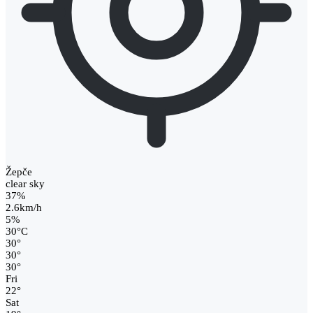
Žepče
clear sky
37%
2.6km/h
5%
30
°
C
30
°
30
°
30
°
Fri
22
°
Sat