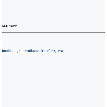
M.Kelavić
foto
hkud gromovnik
novi šeher
Pire
sjetva