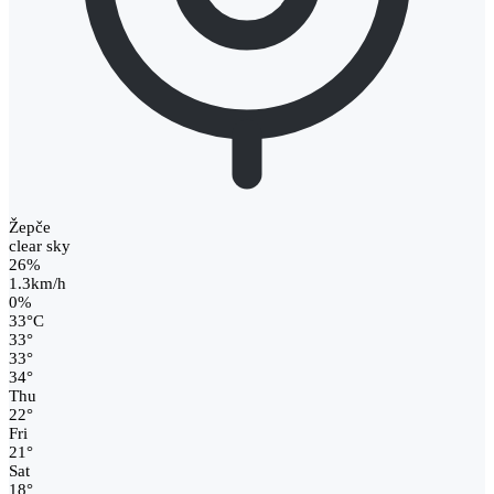
Žepče
clear sky
26%
1.3km/h
0%
33
°
C
33
°
33
°
34
°
Thu
22
°
Fri
21
°
Sat
18
°