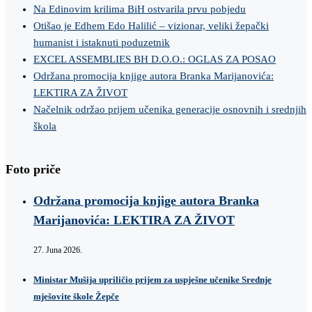
Na Edinovim krilima BiH ostvarila prvu pobjedu
Otišao je Edhem Edo Halilić – vizionar, veliki žepački
humanist i istaknuti poduzetnik
EXCEL ASSEMBLIES BH D.O.O.: OGLAS ZA POSAO
Održana promocija knjige autora Branka Marijanovića:
LEKTIRA ZA ŽIVOT
Načelnik održao prijem učenika generacije osnovnih i srednjih
škola
Foto priče
Održana promocija knjige autora Branka
Marijanovića: LEKTIRA ZA ŽIVOT
27. Juna 2026.
Ministar Mušija upriličio prijem za uspješne učenike Srednje
mješovite škole Žepče