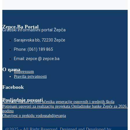
Zepce.Ba Portal
Gradski informativni portal Žepča
Sarajevska bb, 72230 Žepče
Phone: (061) 189 865
Email: zepce @ zepce.ba
O nama
Impressum
Pravila privatnosti
Facebook
Posljednje novosti
Načelnik održao prijem učenika generacije osnovnih i srednjih škola
Potpisani ugovori za realizaciju projekata Omladinske banke Žepče za 2026.
godinu
Obavijest o prekidu vodosnabdijevanja
@2025 – All Right Reserved. Designed and Developed by