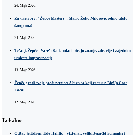
26. Maja 2026.
Završen prvi “Žepče Masters”: Mario Željo Milošević odnio titulu
šampiona!
24. Maja 2026.
Tešanj, Žepče i Vareš: Kada mladi biraju znanje, zdravlje i zajednicu
umjesto improvizacije
13. Maja 2026.
Žepče gradi svoje preduzetnice: 5 biznisa koji rastu uz BizUp Goes
Local
12. Maja 2026.
Lokalno
Otišao je Edhem Edo Halilić – vizionar, veliki žepački humanist i