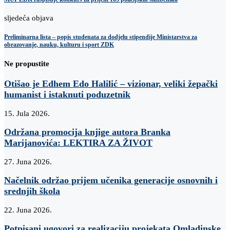
sljedeća objava
Preliminarna lista – popis studenata za dodjelu stipendije Ministarstva za
obrazovanje, nauku, kulturu i sport ZDK
Ne propustite
Otišao je Edhem Edo Halilić – vizionar, veliki žepački
humanist i istaknuti poduzetnik
15. Jula 2026.
Održana promocija knjige autora Branka
Marijanovića: LEKTIRA ZA ŽIVOT
27. Juna 2026.
Načelnik održao prijem učenika generacije osnovnih i
srednjih škola
22. Juna 2026.
Potpisani ugovori za realizaciju projekata Omladinske