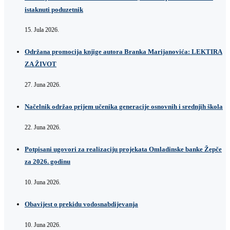
istaknuti poduzetnik
15. Jula 2026.
Održana promocija knjige autora Branka Marijanovića: LEKTIRA
ZA ŽIVOT
27. Juna 2026.
Načelnik održao prijem učenika generacije osnovnih i srednjih škola
22. Juna 2026.
Potpisani ugovori za realizaciju projekata Omladinske banke Žepče
za 2026. godinu
10. Juna 2026.
Obavijest o prekidu vodosnabdijevanja
10. Juna 2026.