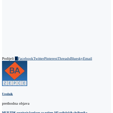
Podijeli
0
Facebook
Twitter
Pinterest
Threads
Bluesky
Email
Urednik
prethodna objava
MUP ZDK raspisuje konkurs za prijem 105 policijskih službenika