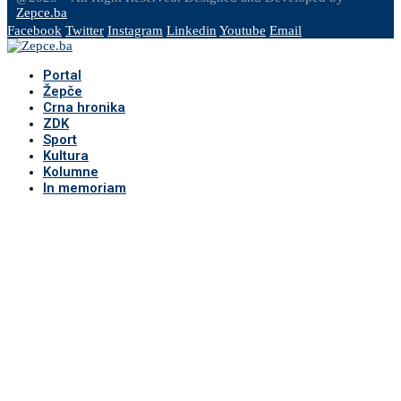
Zepce.ba
Facebook
Twitter
Instagram
Linkedin
Youtube
Email
Portal
Žepče
Crna hronika
ZDK
Sport
Kultura
Kolumne
In memoriam