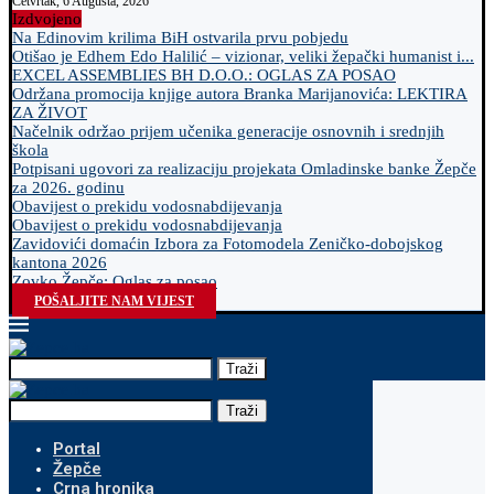
Četvrtak, 6 Augusta, 2026
Izdvojeno
Na Edinovim krilima BiH ostvarila prvu pobjedu
Otišao je Edhem Edo Halilić – vizionar, veliki žepački humanist i...
EXCEL ASSEMBLIES BH D.O.O.: OGLAS ZA POSAO
Održana promocija knjige autora Branka Marijanovića: LEKTIRA
ZA ŽIVOT
Načelnik održao prijem učenika generacije osnovnih i srednjih
škola
Potpisani ugovori za realizaciju projekata Omladinske banke Žepče
za 2026. godinu
Obavijest o prekidu vodosnabdijevanja
Obavijest o prekidu vodosnabdijevanja
Zavidovići domaćin Izbora za Fotomodela Zeničko-dobojskog
kantona 2026
Zovko Žepče: Oglas za posao
POŠALJITE NAM VIJEST
Traži
Traži
Portal
Žepče
Crna hronika