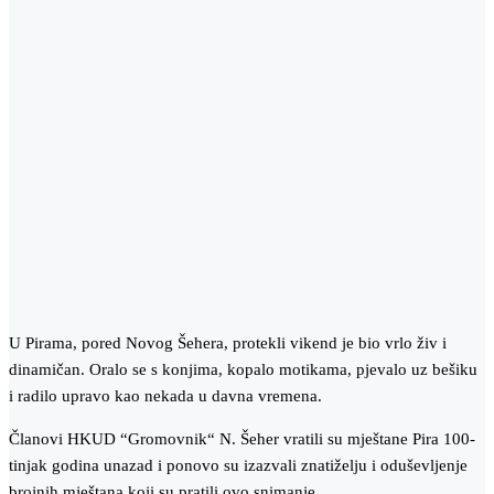
U Pirama, pored Novog Šehera, protekli vikend je bio vrlo živ i
dinamičan. Oralo se s konjima, kopalo motikama, pjevalo uz bešiku
i radilo upravo kao nekada u davna vremena.
Članovi HKUD “Gromovnik“ N. Šeher vratili su mještane Pira 100-
tinjak godina unazad i ponovo su izazvali znatiželju i oduševljenje
brojnih mještana koji su pratili ovo snimanje.