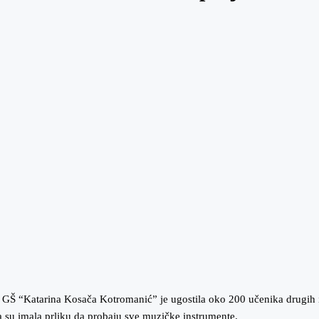
 GŠ “Katarina Kosača Kotromanić” je ugostila oko 200 učenika drugih i
 su imala prliku da probaju sve muzičke instrumente.