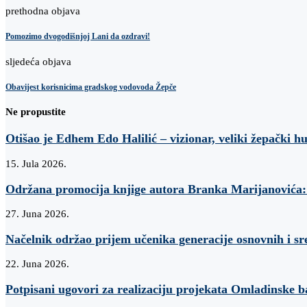
prethodna objava
Pomozimo dvogodišnjoj Lani da ozdravi!
sljedeća objava
Obavijest korisnicima gradskog vodovoda Žepče
Ne propustite
Otišao je Edhem Edo Halilić – vizionar, veliki žepački h
15. Jula 2026.
Održana promocija knjige autora Branka Marijanovi
27. Juna 2026.
Načelnik održao prijem učenika generacije osnovnih i sr
22. Juna 2026.
Potpisani ugovori za realizaciju projekata Omladinske 