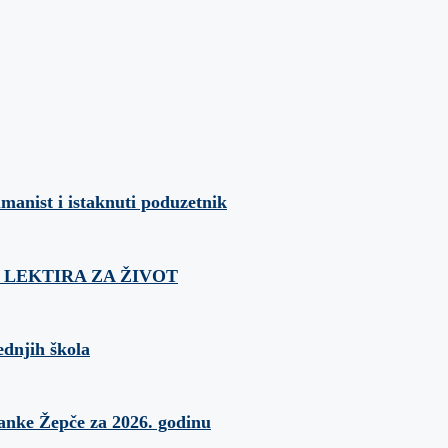
umanist i istaknuti poduzetnik
ća: LEKTIRA ZA ŽIVOT
ednjih škola
banke Žepče za 2026. godinu