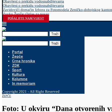
Obavijest o prekidu vodosnabdijevanja
Obavijest o prekidu vodosnabdijevanja
Zavidovići domaćin Izbora za Fotomodela Zeničko-dobojskog kanto
Zovko Žepče: Oglas za posao
POŠALJITE NAM VIJEST
Traži
Traži
Portal
Žepče
Crna hronika
ZDK
Sport
Kultura
Kolumne
In memoriam
Copyright 2021 - All Right Reserved
ŽEPČE
Foto: U okviru “Dana otvorenih v