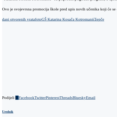
Ovo je svojevrsna promocija škole pred upis novih učenika koji će se
dani otvorenih vrata
foto
GŠ Katarina Kosača Kotromanić
žepče
Podijeli
0
Facebook
Twitter
Pinterest
Threads
Bluesky
Email
Urednik