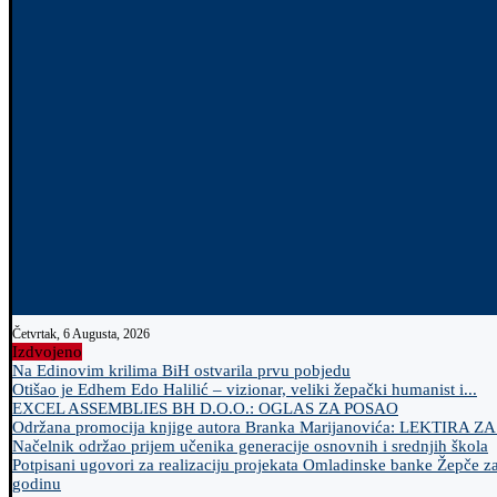
Četvrtak, 6 Augusta, 2026
Izdvojeno
Na Edinovim krilima BiH ostvarila prvu pobjedu
Otišao je Edhem Edo Halilić – vizionar, veliki žepački humanist i...
EXCEL ASSEMBLIES BH D.O.O.: OGLAS ZA POSAO
Održana promocija knjige autora Branka Marijanovića: LEKTIRA Z
Načelnik održao prijem učenika generacije osnovnih i srednjih škola
Potpisani ugovori za realizaciju projekata Omladinske banke Žepče z
godinu