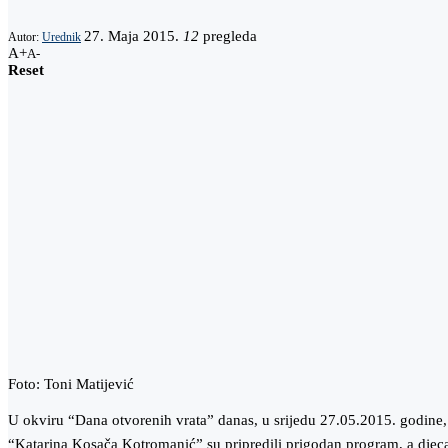
27. Maja 2015.
12
pregleda
Autor:
Urednik
A+
A-
Reset
Foto: Toni Matijević
U okviru “Dana otvorenih vrata” danas, u srijedu 27.05.2015. godine,
“Katarina Kosača Kotromanić” su pripredili prigodan program, a djeca