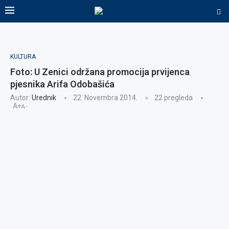
KULTURA
Foto: U Zenici održana promocija prvijenca
pjesnika Arifa Odobašića
Autor:
Urednik
22. Novembra 2014.
22
pregleda
A+
A-