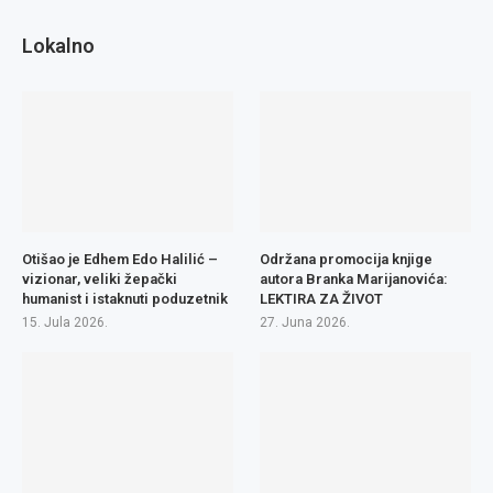
Lokalno
Otišao je Edhem Edo Halilić –
Održana promocija knjige
vizionar, veliki žepački
autora Branka Marijanovića:
humanist i istaknuti poduzetnik
LEKTIRA ZA ŽIVOT
15. Jula 2026.
27. Juna 2026.