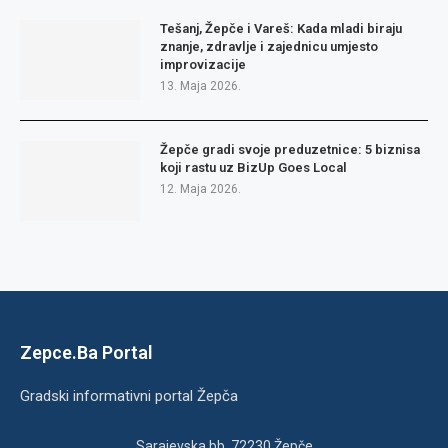
Tešanj, Žepče i Vareš: Kada mladi biraju
znanje, zdravlje i zajednicu umjesto
improvizacije
13. Maja 2026.
Žepče gradi svoje preduzetnice: 5 biznisa
koji rastu uz BizUp Goes Local
12. Maja 2026.
Zepce.Ba Portal
Gradski informativni portal Žepča
Sarajevska bb, 72230 Žepče