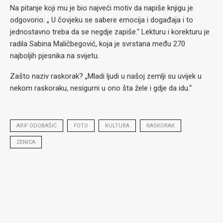
Na pitanje koji mu je bio najveći motiv da napiše knjigu je
odgovorio: „ U čovjeku se sabere emocija i događaja i to
jednostavno treba da se negdje zapiše.“ Lekturu i korekturu je
radila Sabina Maličbegović, koja je svrstana među 270
najboljih pjesnika na svijetu.
Zašto naziv raskorak? „Mladi ljudi u našoj zemlji su uvijek u
nekom raskoraku, nesigurni u ono šta žele i gdje da idu.“
ARIF ODOBAŠIĆ
FOTO
KULTURA
RASKORAK
ZENICA