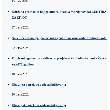
15. Jula 2026.
Održana promocija knjige autora Branka Marijanovića: LEKTIRA
ZA ŽIVOT
27. Juna 2026.
Načelnik održao prijem učenika generacije osnovnih i srednjih škola
22. Juna 2026.
Potpisani ugovori za realizaciju projekata Omladinske banke Žepče
za 2026. godinu
10. Juna 2026.
Obavijest o prekidu vodosnabdijevanja
10. Juna 2026.
Obavijest o prekidu vodosnabdijevanja