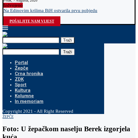
Petak, 7 Augusta, 2026
Izdvojeno
Na Edinovim krilima BiH ostvarila prvu pobjedu
O
POŠALJITE NAM VIJEST
Traži
Traži
Portal
Žepče
Crna hronika
ZDK
Sport
Kultura
Kolumne
In memoriam
Copyright 2021 - All Right Reserved
ŽEPČE
Foto: U žepačkom naselju Berek izgorjela
kuća