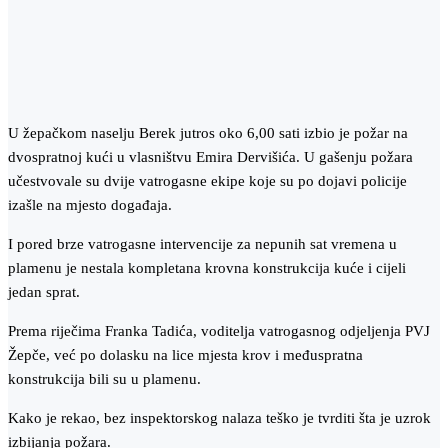
U žepačkom naselju Berek jutros oko 6,00 sati izbio je požar na
dvospratnoj kući u vlasništvu Emira Dervišića. U gašenju požara
učestvovale su dvije vatrogasne ekipe koje su po dojavi policije
izašle na mjesto događaja.
I pored brze vatrogasne intervencije za nepunih sat vremena u
plamenu je nestala kompletana krovna konstrukcija kuće i cijeli
jedan sprat.
Prema riječima Franka Tadića, voditelja vatrogasnog odjeljenja PVJ
Žepče, već po dolasku na lice mjesta krov i međuspratna
konstrukcija bili su u plamenu.
Kako je rekao, bez inspektorskog nalaza teško je tvrditi šta je uzrok
izbijanja požara.