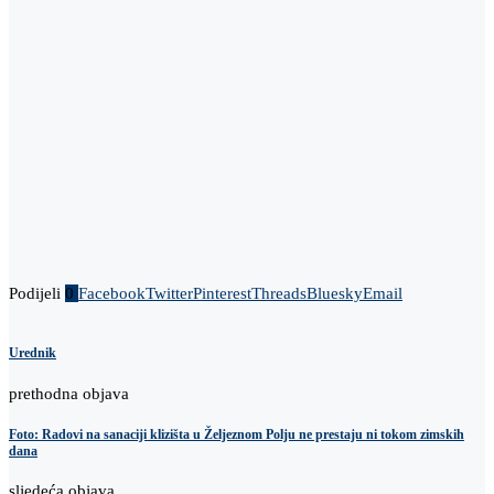
Podijeli
0
Facebook
Twitter
Pinterest
Threads
Bluesky
Email
Urednik
prethodna objava
Foto: Radovi na sanaciji klizišta u Željeznom Polju ne prestaju ni tokom zimskih
dana
sljedeća objava