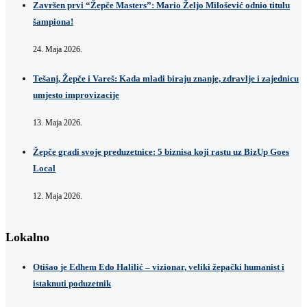
Završen prvi “Žepče Masters”: Mario Željo Milošević odnio titulu
šampiona!
24. Maja 2026.
Tešanj, Žepče i Vareš: Kada mladi biraju znanje, zdravlje i zajednicu
umjesto improvizacije
13. Maja 2026.
Žepče gradi svoje preduzetnice: 5 biznisa koji rastu uz BizUp Goes
Local
12. Maja 2026.
Lokalno
Otišao je Edhem Edo Halilić – vizionar, veliki žepački humanist i
istaknuti poduzetnik