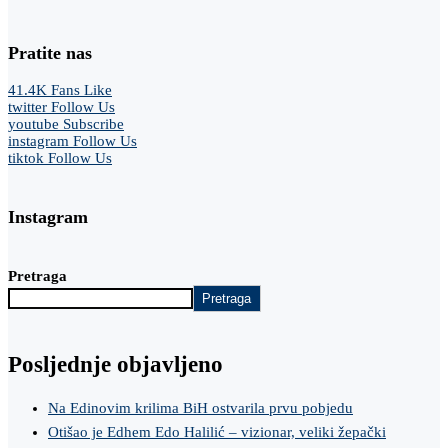
Pratite nas
41.4K
Fans
Like
twitter
Follow Us
youtube
Subscribe
instagram
Follow Us
tiktok
Follow Us
Instagram
Pretraga
Pretraga
Posljednje objavljeno
Na Edinovim krilima BiH ostvarila prvu pobjedu
Otišao je Edhem Edo Halilić – vizionar, veliki žepački