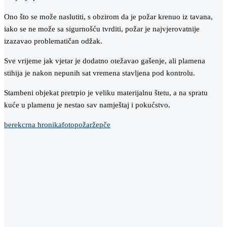
Ono što se može naslutiti, s obzirom da je požar krenuo iz tavana,
iako se ne može sa sigurnošću tvrditi, požar je najvjerovatnije
izazavao problematičan odžak.
Sve vrijeme jak vjetar je dodatno otežavao gašenje, ali plamena
stihija je nakon nepunih sat vremena stavljena pod kontrolu.
Stambeni objekat pretrpio je veliku materijalnu štetu, a na spratu
kuće u plamenu je nestao sav namještaj i pokućstvo.
berek
crna hronika
foto
požar
žepče