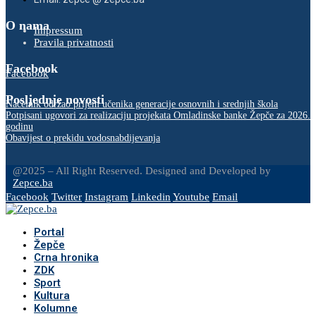
O nama
Impressum
Pravila privatnosti
Facebook
Facebook
Posljednje novosti
Načelnik održao prijem učenika generacije osnovnih i srednjih škola
Potpisani ugovori za realizaciju projekata Omladinske banke Žepče za 2026.
godinu
Obavijest o prekidu vodosnabdijevanja
@2025 – All Right Reserved. Designed and Developed by
Zepce.ba
Facebook
Twitter
Instagram
Linkedin
Youtube
Email
Portal
Žepče
Crna hronika
ZDK
Sport
Kultura
Kolumne