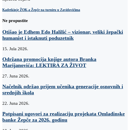
Kadetkinje ŽOK-a Žepče na turniru u Zavidovićima
Ne propustite
Otišao je Edhem Edo Halilić – vizionar, veliki žepački
humanist i istaknuti poduzetnik
15. Jula 2026.
Održana promocija knjige autora Branka
Marijanovića: LEKTIRA ZA ŽIVOT
27. Juna 2026.
Načelnik održao prijem učenika generacije osnovnih i
srednjih škola
22. Juna 2026.
Potpisani ugovori za realizaciju projekata Omladinske
banke Žepče za 2026. godinu