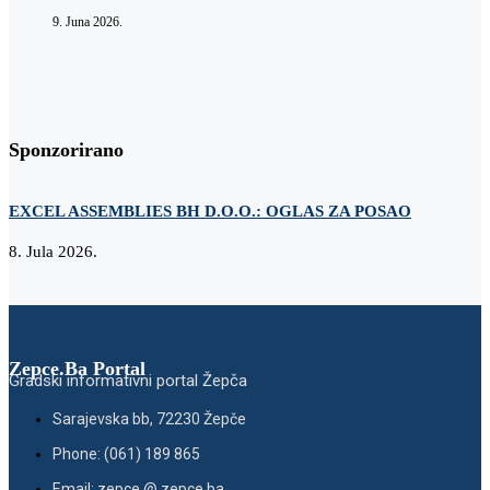
9. Juna 2026.
Sponzorirano
EXCEL ASSEMBLIES BH D.O.O.: OGLAS ZA POSAO
Z
8. Jula 2026.
2
Zepce.Ba Portal
Gradski informativni portal Žepča
Sarajevska bb, 72230 Žepče
Phone: (061) 189 865
Email: zepce @ zepce.ba