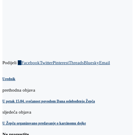
Podijeli
0
Facebook
Twitter
Pinterest
Threads
Bluesky
Email
Urednik
prethodna objava
U petak 15.04. svečanost povodom Dana oslobođenja Žepča
sljedeća objava
U Žepču organizovano predavanje o karcinomu dojke
Ne propustite