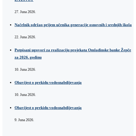
27. Juna 2026.
Načelnik održao prijem učenika generacije osnovnih i srednjih škola
22. Juna 2026.
Potpisani ugovori za realizaciju projekata Omladinske banke Žepče
za 2026. godinu
10. Juna 2026.
Obavijest o prekidu vodosnabdijevanja
10. Juna 2026.
Obavijest o prekidu vodosnabdijevanja
9. Juna 2026.