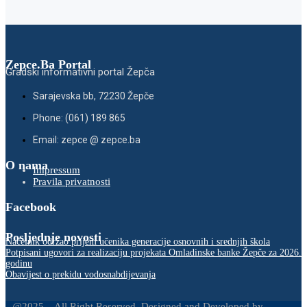
Zepce.Ba Portal
Gradski informativni portal Žepča
Sarajevska bb, 72230 Žepče
Phone: (061) 189 865
Email: zepce @ zepce.ba
O nama
Impressum
Pravila privatnosti
Facebook
Posljednje novosti
Načelnik održao prijem učenika generacije osnovnih i srednjih škola
Potpisani ugovori za realizaciju projekata Omladinske banke Žepče za 2026.
godinu
Obavijest o prekidu vodosnabdijevanja
@2025 – All Right Reserved. Designed and Developed by