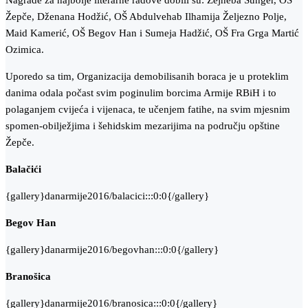
Nagrade za najbolje literarne radove dobili su: Zejneba Sunger, OŠ
Žepče, Dženana Hodžić, OŠ Abdulvehab Ilhamija Željezno Polje,
Maid Kamerić, OŠ Begov Han i Sumeja Hadžić, OŠ Fra Grga Martić
Ozimica.
Uporedo sa tim, Organizacija demobilisanih boraca je u proteklim
danima odala počast svim poginulim borcima Armije RBiH i to
polaganjem cvijeća i vijenaca, te učenjem fatihe, na svim mjesnim
spomen-obilježjima i šehidskim mezarijima na području opštine
Žepče.
Balačići
{gallery}danarmije2016/balacici:::0:0{/gallery}
Begov Han
{gallery}danarmije2016/begovhan:::0:0{/gallery}
Branošica
{gallery}danarmije2016/branosica:::0:0{/gallery}