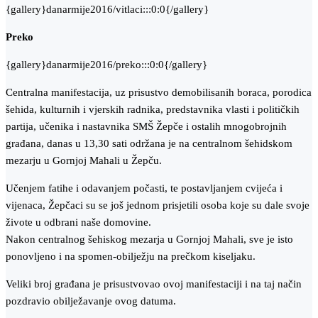
{gallery}danarmije2016/vitlaci:::0:0{/gallery}
Preko
{gallery}danarmije2016/preko:::0:0{/gallery}
Centralna manifestacija, uz prisustvo demobilisanih boraca, porodica
šehida, kulturnih i vjerskih radnika, predstavnika vlasti i političkih
partija, učenika i nastavnika SMŠ Žepče i ostalih mnogobrojnih
građana, danas u 13,30 sati održana je na centralnom šehidskom
mezarju u Gornjoj Mahali u Žepču.
Učenjem fatihe i odavanjem počasti, te postavljanjem cvijeća i
vijenaca, Žepčaci su se još jednom prisjetili osoba koje su dale svoje
živote u odbrani naše domovine.
Nakon centralnog šehiskog mezarja u Gornjoj Mahali, sve je isto
ponovljeno i na spomen-obilježju na prečkom kiseljaku.
Veliki broj građana je prisustvovao ovoj manifestaciji i na taj način
pozdravio obilježavanje ovog datuma.