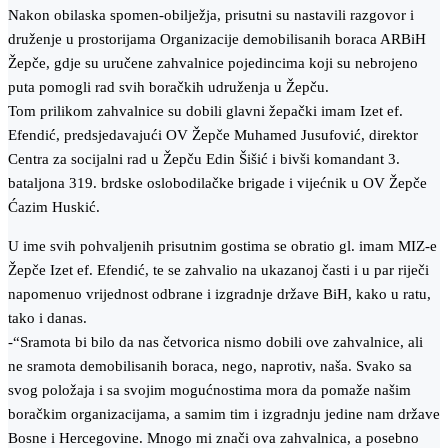
Nakon obilaska spomen-obilježja, prisutni su nastavili razgovor i
druženje u prostorijama Organizacije demobilisanih boraca ARBiH
Žepče, gdje su uručene zahvalnice pojedincima koji su nebrojeno
puta pomogli rad svih boračkih udruženja u Žepču.
Tom prilikom zahvalnice su dobili glavni žepački imam Izet ef.
Efendić, predsjedavajući OV Žepče Muhamed Jusufović, direktor
Centra za socijalni rad u Žepču Edin Šišić i bivši komandant 3.
bataljona 319. brdske oslobodilačke brigade i vijećnik u OV Žepče
Ćazim Huskić.
U ime svih pohvaljenih prisutnim gostima se obratio gl. imam MIZ-e
Žepče Izet ef. Efendić, te se zahvalio na ukazanoj časti i u par riječi
napomenuo vrijednost odbrane i izgradnje države BiH, kako u ratu,
tako i danas.
-“Sramota bi bilo da nas četvorica nismo dobili ove zahvalnice, ali
ne sramota demobilisanih boraca, nego, naprotiv, naša. Svako sa
svog položaja i sa svojim mogućnostima mora da pomaže našim
boračkim organizacijama, a samim tim i izgradnju jedine nam države
Bosne i Hercegovine. Mnogo mi znači ova zahvalnica, a posebno