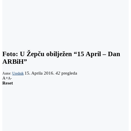
Foto: U Žepču obilježen “15 April – Dan
ARBiH”
15. Aprila 2016.
42
pregleda
Autor:
Urednik
A+
A-
Reset