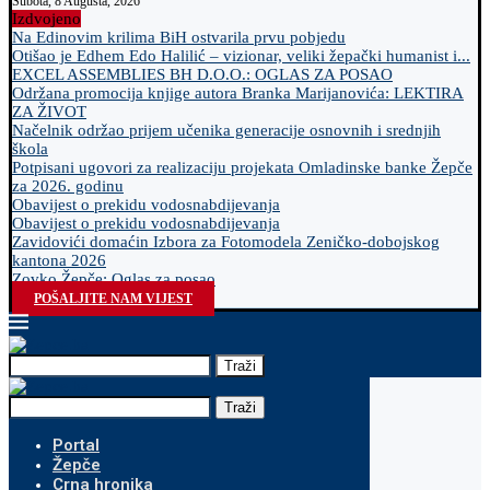
Subota, 8 Augusta, 2026
Izdvojeno
Na Edinovim krilima BiH ostvarila prvu pobjedu
Otišao je Edhem Edo Halilić – vizionar, veliki žepački humanist i...
EXCEL ASSEMBLIES BH D.O.O.: OGLAS ZA POSAO
Održana promocija knjige autora Branka Marijanovića: LEKTIRA
ZA ŽIVOT
Načelnik održao prijem učenika generacije osnovnih i srednjih
škola
Potpisani ugovori za realizaciju projekata Omladinske banke Žepče
za 2026. godinu
Obavijest o prekidu vodosnabdijevanja
Obavijest o prekidu vodosnabdijevanja
Zavidovići domaćin Izbora za Fotomodela Zeničko-dobojskog
kantona 2026
Zovko Žepče: Oglas za posao
POŠALJITE NAM VIJEST
Traži
Traži
Portal
Žepče
Crna hronika