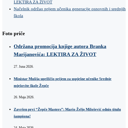
LEKTIRA ZA ŽIVOT
Načelnik održao prijem učenika generacije osnovnih i srednjih
škola
Foto priče
Održana promocija knjige autora Branka
Marijanovića: LEKTIRA ZA ŽIVOT
27. Juna 2026.
Ministar Mušija upriličio prijem za uspješne učenike Srednje
mješovite škole Žepče
26. Maja 2026.
Završen prvi “Žepče Masters”: Mario Željo Milošević odnio titulu
šampiona!
24. Maja 2026.