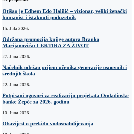
Otišao je Edhem Edo Halilić – vizionar, veliki žepački
humanist i istaknuti poduzetnik
15. Jula 2026.
Održana promocija knjige autora Branka
Marijanovića: LEKTIRA ZA ŽIVOT
27. Juna 2026.
Načelnik održao prijem učenika generacije osnovnih i
srednjih škola
22. Juna 2026.
Potpisani ugovori za realizaciju projekata Omladinske
banke Žepče za 2026. godinu
10. Juna 2026.
Obavijest o prekidu vodosnabdijevanja