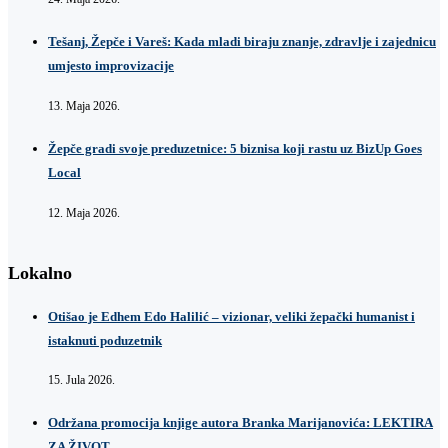
Tešanj, Žepče i Vareš: Kada mladi biraju znanje, zdravlje i zajednicu
umjesto improvizacije
13. Maja 2026.
Žepče gradi svoje preduzetnice: 5 biznisa koji rastu uz BizUp Goes
Local
12. Maja 2026.
Lokalno
Otišao je Edhem Edo Halilić – vizionar, veliki žepački humanist i
istaknuti poduzetnik
15. Jula 2026.
Održana promocija knjige autora Branka Marijanovića: LEKTIRA
ZA ŽIVOT