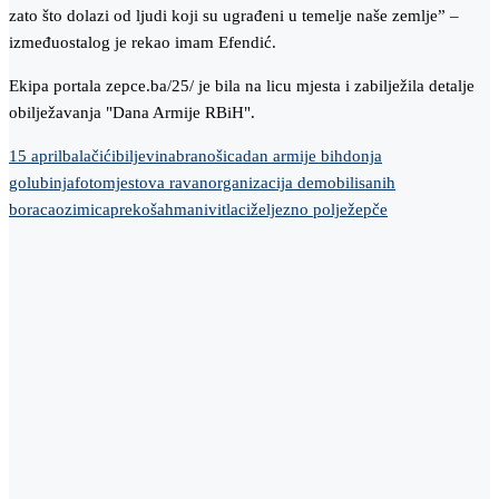
zato što dolazi od ljudi koji su ugrađeni u temelje naše zemlje” –
izmeđuostalog je rekao imam Efendić.
Ekipa portala zepce.ba/25/ je bila na licu mjesta i zabilježila detalje
obilježavanja "Dana Armije RBiH".
15 april
balačići
biljevina
branošica
dan armije bih
donja
golubinja
foto
mjestova ravan
organizacija demobilisanih
boraca
ozimica
preko
šahmani
vitlaci
željezno polje
žepče