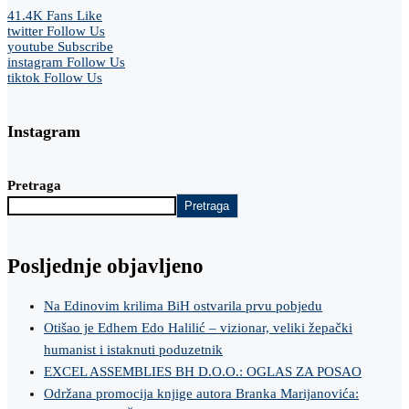
41.4K
Fans
Like
twitter
Follow Us
youtube
Subscribe
instagram
Follow Us
tiktok
Follow Us
Instagram
Pretraga
Pretraga
Posljednje objavljeno
Na Edinovim krilima BiH ostvarila prvu pobjedu
Otišao je Edhem Edo Halilić – vizionar, veliki žepački
humanist i istaknuti poduzetnik
EXCEL ASSEMBLIES BH D.O.O.: OGLAS ZA POSAO
Održana promocija knjige autora Branka Marijanovića: