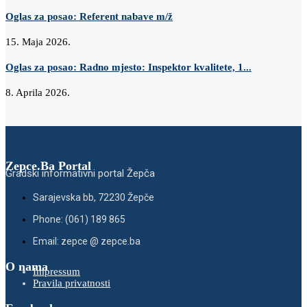
Oglas za posao: Referent nabave m/ž
15. Maja 2026.
Oglas za posao: Radno mjesto: Inspektor kvalitete, 1...
8. Aprila 2026.
Zepce.Ba Portal
Gradski informativni portal Žepča
Sarajevska bb, 72230 Žepče
Phone: (061) 189 865
Email: zepce @ zepce.ba
O nama
Impressum
Pravila privatnosti