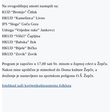
Na ovogodišnjoj smotri nastupili su:
KUD “Brotnjo” Čitluk
HKUD “Kamešnica” Livno
IFS “Sloga” Guča Gora
Udruga “Vrijedne ruke” Jankovci
HKUD “Višići” Čapljina
HKUD “Babska” Ilok
HKUD “Bijele” Brčko
HKUD “Zovik” Zovik
Program je započeo u 17,00 sati Sv. misom u župnoj crkvi u Žepču.
Nakon mise upriličen je mimohod do Doma kulture Žepče, a
druženje je nastavljeno na sportskom poligonu O.Š. Žepče.
foto
hkud naši korijeni
kultura
smotra folklora