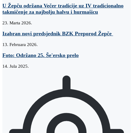
U Žepču održana Večer tradicije uz IV tradicionalno
takmičenje za najbolju halvu i hurmašicu
23. Marta 2026.
Izabran novi predsjednik BZK Preporod Žepče
13. Februara 2026.
Foto: Održano 25. Še'ersko prelo
14. Jula 2025.