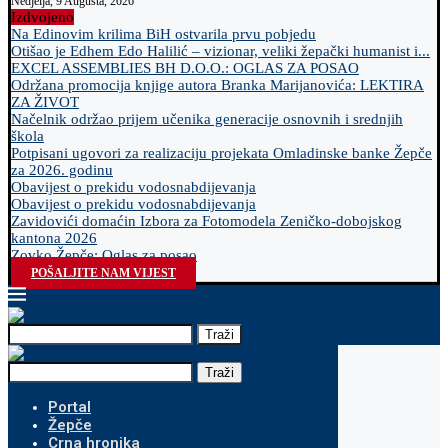
Nedjelja, 9 Augusta, 2026
Izdvojeno
Na Edinovim krilima BiH ostvarila prvu pobjedu
Otišao je Edhem Edo Halilić – vizionar, veliki žepački humanist i...
EXCEL ASSEMBLIES BH D.O.O.: OGLAS ZA POSAO
Održana promocija knjige autora Branka Marijanovića: LEKTIRA
ZA ŽIVOT
Načelnik održao prijem učenika generacije osnovnih i srednjih
škola
Potpisani ugovori za realizaciju projekata Omladinske banke Žepče
za 2026. godinu
Obavijest o prekidu vodosnabdijevanja
Obavijest o prekidu vodosnabdijevanja
Zavidovići domaćin Izbora za Fotomodela Zeničko-dobojskog
kantona 2026
Zovko Žepče: Oglas za posao
POŠALJITE NAM VIJEST
Traži
Traži
Portal
Žepče
Crna hronika