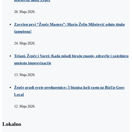
26. Maja 2026.
Završen prvi “Žepče Masters”: Mario Željo Milošević odnio titulu
šampiona!
24. Maja 2026.
Tešanj, Žepče i Vareš: Kada mladi biraju znanje, zdravlje i zajednicu
umjesto improvizacije
13. Maja 2026.
Žepče gradi svoje preduzetnice: 5 biznisa koji rastu uz BizUp Goes
Local
12. Maja 2026.
Lokalno