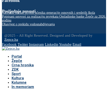
Facebook
Posljednje novosti
Načelnik održao prijem učenika generacije osnovnih i srednjih škola
Potpisani ugovori za realizaciju projekata Omladinske banke Žepče za 2026.
godinu
Obavijest o prekidu vodosnabdijevanja
@2025 – All Right Reserved. Designed and Developed by
Zepce.ba
Facebook
Twitter
Instagram
Linkedin
Youtube
Email
Portal
Žepče
Crna hronika
ZDK
Sport
Kultura
Kolumne
In memoriam