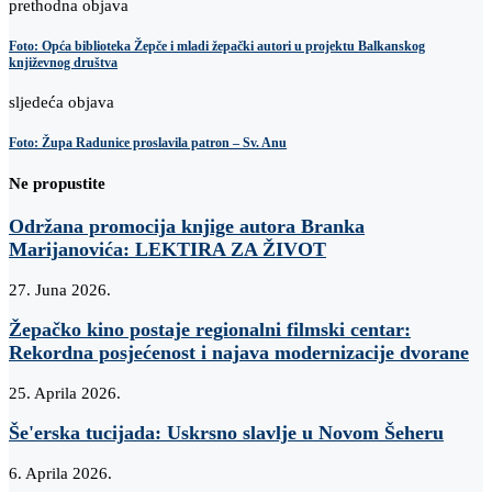
prethodna objava
Foto: Opća biblioteka Žepče i mladi žepački autori u projektu Balkanskog
književnog društva
sljedeća objava
Foto: Župa Radunice proslavila patron – Sv. Anu
Ne propustite
Održana promocija knjige autora Branka
Marijanovića: LEKTIRA ZA ŽIVOT
27. Juna 2026.
Žepačko kino postaje regionalni filmski centar:
Rekordna posjećenost i najava modernizacije dvorane
25. Aprila 2026.
Še'erska tucijada: Uskrsno slavlje u Novom Šeheru
6. Aprila 2026.