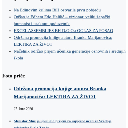
Na Edinovim krilima BiH ostvarila prvu pobjedu
Otišao je Edhem Edo Halilić – vizionar, veliki žepački
humanist i istaknuti poduzetnik
EXCEL ASSEMBLIES BH D.O.O.: OGLAS ZA POSAO
Održana promocija knjige autora Branka Marijanovića:
LEKTIRA ZA ŽIVOT
Načelnik održao prijem učenika generacije osnovnih i srednjih
škola
Foto priče
Održana promocija knjige autora Branka
Marijanovića: LEKTIRA ZA ŽIVOT
27. Juna 2026.
Ministar Mušija upriličio prijem za uspješne učenike Srednje
mješovite škole Žepče