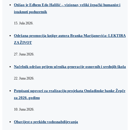
Otišao je Edhem Edo Halilić – vizionar, veliki žepački humanist i
istaknuti poduzetnik
15. Jula 2026.
Održana promocija knjige autora Branka Marijanovića: LEKTIRA
ZA ŽIVOT
27. Juna 2026.
Načelnik održao prijem učenika generacije osnovnih i srednjih škola
22. Juna 2026.
Potpisani ugovori za realizaciju projekata Omladinske banke Žepče
za 2026. godinu
10. Juna 2026.
Obavijest o prekidu vodosnabdijevanja