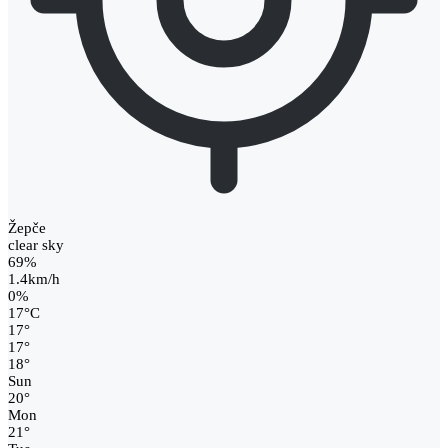
Žepče
clear sky
69%
1.4km/h
0%
17
°
C
17
°
17
°
18
°
Sun
20
°
Mon
21
°