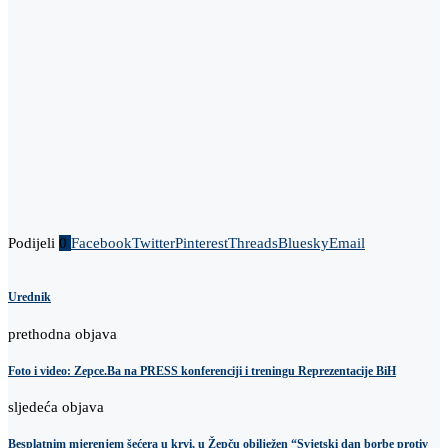
Podijeli
0
Facebook
Twitter
Pinterest
Threads
Bluesky
Email
Urednik
prethodna objava
Foto i video: Zepce.Ba na PRESS konferenciji i treningu Reprezentacije BiH
sljedeća objava
Besplatnim mjerenjem šećera u krvi, u Žepču obilježen “Svjetski dan borbe protiv