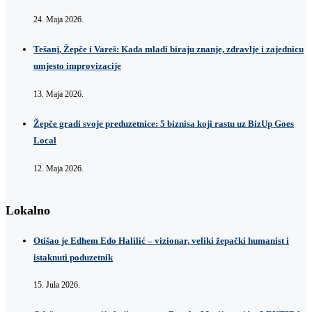
24. Maja 2026.
Tešanj, Žepče i Vareš: Kada mladi biraju znanje, zdravlje i zajednicu
umjesto improvizacije
13. Maja 2026.
Žepče gradi svoje preduzetnice: 5 biznisa koji rastu uz BizUp Goes
Local
12. Maja 2026.
Lokalno
Otišao je Edhem Edo Halilić – vizionar, veliki žepački humanist i
istaknuti poduzetnik
15. Jula 2026.