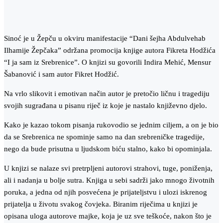
Sinoć je u Žepču u okviru manifestacije “Dani šejha Abdulvehab
Ilhamije Žepčaka” održana promocija knjige autora Fikreta Hodžića
“I ja sam iz Srebrenice”. O knjizi su govorili Indira Mehić, Mensur
Šabanović i sam autor Fikret Hodžić.
Na vrlo slikovit i emotivan način autor je pretočio ličnu i tragediju
svojih sugrađana u pisanu riječ iz koje je nastalo književno djelo.
Kako je kazao tokom pisanja rukovodio se jednim ciljem, a on je bio
da se Srebrenica ne spominje samo na dan srebreničke tragedije,
nego da bude prisutna u ljudskom biću stalno, kako bi opominjala.
U knjizi se nalaze svi pretrpljeni autorovi strahovi, tuge, poniženja,
ali i nadanja u bolje sutra. Knjiga u sebi sadrži jako mnogo životnih
poruka, a jedna od njih posvećena je prijateljstvu i ulozi iskrenog
prijatelja u životu svakog čovjeka. Biranim riječima u knjizi je
opisana uloga autorove majke, koja je uz sve teškoće, nakon što je