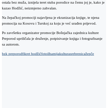
ostala bez muža, iznijela teret stuba porodice na čemu joj je, kako je
kazao Hodžić, neizmjerno zahvalan.
Na žepačkoj promociji najavljena je ekranizacija knjige, te njena
promocija na Kosovu i Turskoj za koju je već urađen prijevod.
Po završetku organizator promocije Bošnjačka zajednica kulture
Preporod upriličala je druženje, potpisivanje knjiga i fotografisanje
sa autorom.
bzk preporod
fikret hodžić
foto
ilhamija
kultura
srebrenica
žepče