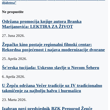
dijabetesa”
Ne propustite
Održana promocija knjige autora Branka
Marijanovića: LEKTIRA ZA ŽIVOT
27. Juna 2026.
Žepačko kino postaje regionalni filmski centar:
Rekordna posjećenost i najava modernizacije dvorane
25. Aprila 2026.
Še'erska tucijada: Uskrsno slavlje u Novom Šeheru
6. Aprila 2026.
U Žepču održana Večer tradicije uz IV tradicionalno
takmičenje za najbolju halvu i hurmašicu
23. Marta 2026.
Izabran novi predsjednik BZK Preporod Žepče