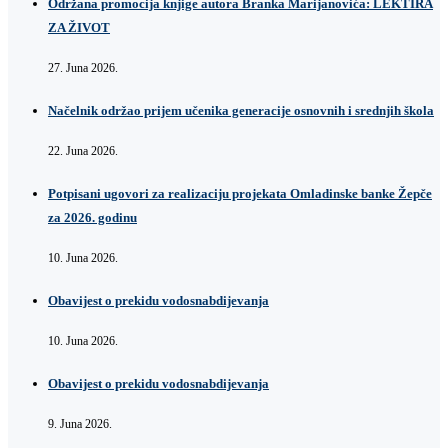
Održana promocija knjige autora Branka Marijanovića: LEKTIRA
ZA ŽIVOT
27. Juna 2026.
Načelnik održao prijem učenika generacije osnovnih i srednjih škola
22. Juna 2026.
Potpisani ugovori za realizaciju projekata Omladinske banke Žepče
za 2026. godinu
10. Juna 2026.
Obavijest o prekidu vodosnabdijevanja
10. Juna 2026.
Obavijest o prekidu vodosnabdijevanja
9. Juna 2026.