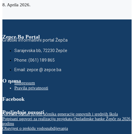
8. Aprila 2026.
Zepce.Ba Portal
Gradski informativni portal Žepča
Sarajevska bb, 72230 Žepče
Phone: (061) 189 865
Email: zepce @ zepce.ba
O nama
Impressum
Pravila privatnosti
Facebook
Posljednje novosti
Načelnik održao prijem učenika generacije osnovnih i srednjih škola
Potpisani ugovori za realizaciju projekata Omladinske banke Žepče za 2026.
godinu
Obavijest o prekidu vodosnabdijevanja