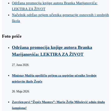
Održana promocija knjige autora Branka Marijanovića:
LEKTIRA ZA ŽIVOT
Načelnik održao prijem učenika generacije osnovnih i srednjih
škola
Foto priče
Održana promocija knjige autora Branka
Marijanovića: LEKTIRA ZA ŽIVOT
27. Juna 2026.
Ministar Mušija upriličio prijem za uspješne učenike Srednje
mješovite škole Žepče
26. Maja 2026.
Završen prvi “Žepče Masters”: Mario Željo Milošević odnio titulu
šampiona!