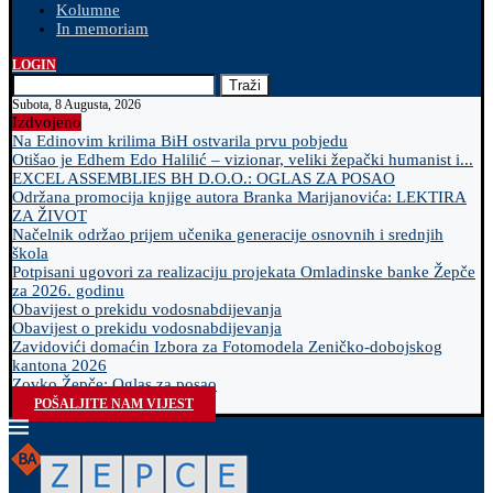
Kolumne
In memoriam
LOGIN
Traži
Subota, 8 Augusta, 2026
Izdvojeno
Na Edinovim krilima BiH ostvarila prvu pobjedu
Otišao je Edhem Edo Halilić – vizionar, veliki žepački humanist i...
EXCEL ASSEMBLIES BH D.O.O.: OGLAS ZA POSAO
Održana promocija knjige autora Branka Marijanovića: LEKTIRA
ZA ŽIVOT
Načelnik održao prijem učenika generacije osnovnih i srednjih
škola
Potpisani ugovori za realizaciju projekata Omladinske banke Žepče
za 2026. godinu
Obavijest o prekidu vodosnabdijevanja
Obavijest o prekidu vodosnabdijevanja
Zavidovići domaćin Izbora za Fotomodela Zeničko-dobojskog
kantona 2026
Zovko Žepče: Oglas za posao
POŠALJITE NAM VIJEST