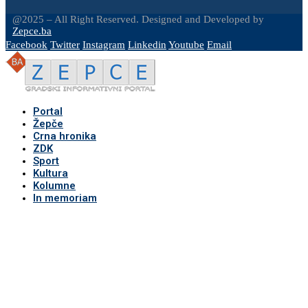
@2025 – All Right Reserved. Designed and Developed by
Zepce.ba
Facebook
Twitter
Instagram
Linkedin
Youtube
Email
Portal
Žepče
Crna hronika
ZDK
Sport
Kultura
Kolumne
In memoriam