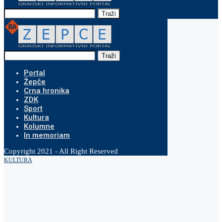
Traži
Traži
Portal
Žepče
Crna hronika
ZDK
Sport
Kultura
Kolumne
In memoriam
Copyright 2021 - All Right Reserved
KULTURA