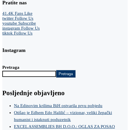
Pratite nas
41.4K
Fans
Like
twitter
Follow Us
youtube
Subscribe
instagram
Follow Us
tiktok
Follow Us
Instagram
Pretraga
Pretraga
Posljednje objavljeno
Na Edinovim krilima BiH ostvarila prvu pobjedu
Otišao je Edhem Edo Halilić – vizionar, veliki žepački
humanist i istaknuti poduzetnik
EXCEL ASSEMBLIES BH D.O.O.: OGLAS ZA POSAO