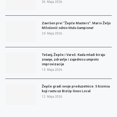
26. Maja 2026.
Završen prvi “Žepče Masters”: Mario Željo
Milošević odnio titulu šampiona!
24. Maja 2026.
Tešanj, Žepče i Vareš: Kada mladi biraju
znanje, zdravlje i zajednicu umjesto
improvizacije
13. Maja 2026.
Žepče gradi svoje preduzetnice: 5 biznisa
koji rastu uz BizUp Goes Local
12. Maja 2026.