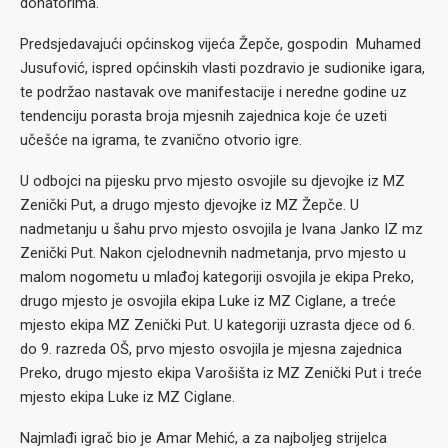
donatorima.
Predsjedavajući općinskog vijeća Žepče, gospodin Muhamed
Jusufović, ispred općinskih vlasti pozdravio je sudionike igara,
te podržao nastavak ove manifestacije i neredne godine uz
tendenciju porasta broja mjesnih zajednica koje će uzeti
učešće na igrama, te zvanično otvorio igre.
U odbojci na pijesku prvo mjesto osvojile su djevojke iz MZ
Zenički Put, a drugo mjesto djevojke iz MZ Žepče. U
nadmetanju u šahu prvo mjesto osvojila je Ivana Janko IZ mz
Zenički Put. Nakon cjelodnevnih nadmetanja, prvo mjesto u
malom nogometu u mlađoj kategoriji osvojila je ekipa Preko,
drugo mjesto je osvojila ekipa Luke iz MZ Ciglane, a treće
mjesto ekipa MZ Zenički Put. U kategoriji uzrasta djece od 6.
do 9. razreda OŠ, prvo mjesto osvojila je mjesna zajednica
Preko, drugo mjesto ekipa Varošišta iz MZ Zenički Put i treće
mjesto ekipa Luke iz MZ Ciglane.
Najmlađi igrač bio je Amar Mehić, a za najboljeg strijelca