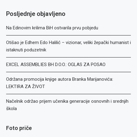
Posljednje objavljeno
Na Edinovim krilima BiH ostvarila prvu pobjedu
Otišao je Edhem Edo Halilić – vizionar, veliki žepački humanist i
istaknuti poduzetnik
EXCEL ASSEMBLIES BH D.O.O.: OGLAS ZA POSAO
Održana promocija knjige autora Branka Marijanovića:
LEKTIRA ZA ŽIVOT
Načelnik održao prijem učenika generacije osnovnih i srednjih
škola
Foto priče