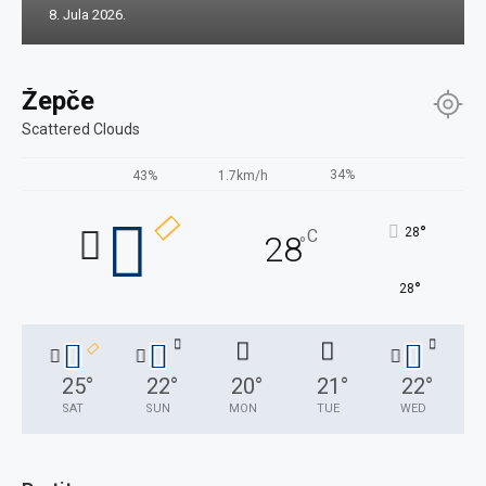
8. Jula 2026.
Žepče
Scattered Clouds
34%
43%
1.7km/h
°
28
C
28
°
°
28
25
°
22
°
20
°
21
°
22
°
SAT
SUN
MON
TUE
WED