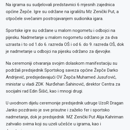
Na igrama su sudjelovali predstavnici 6 mjesnih zajednica
općine Žepče. Igre su održane na igralištu Mz Zenički Put, a
otpočele svečanim postrojavanjem sudionika igara.
Sportske igre su održane u malom nogometu i odbojci na
pijesku. Nadmetanje u malom nogometu održano je za dva
uzrasta i to od 1.do 6. razreda OŠ i od 6. do 9. razreda OŠ, dok
je nadmetanje u odbojci na pijesku održano za djevojke.
Na ceremoniji otvaranja svojim dolaskom manifestaciju su
podržali predsjednik Sportskog saveza općine Žepče Darko
Andrijević, predsjedavajući OV Žepča Muhamed Jusufović,
ministar u vladi ZDK Nurđehan Šahinović, direktor Centra za
socijalni rad Edin Šišić, kao i mnogi drugi.
U uvodnom dijelu ceremonije predsjednik udruge UzoR Dragan
Janko pozdravio je sve prisutne i zaželio fer i sportsko
nadmetanje, dok je predsjednik MZ Zenički Put Alija Kahriman
zahvalio svima koji su uzeli učešće u igrama, kao i