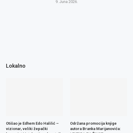
9. Juna 2026.
Lokalno
Otišao je Edhem Edo Halilić –
Održana promocija knjige
vizionar, veliki žepački
autora Branka Marijanovića: