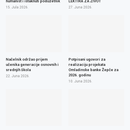
humanist i istaknuti poduzetnik
LEKTIRA ZA ŽIVOT
15. Jula 2026.
27. Juna 2026.
Načelnik održao prijem
Potpisani ugovori za
učenika generacije osnovnih i
realizaciju projekata
srednjih škola
Omladinske banke Žepče za
2026. godinu
22. Juna 2026.
10. Juna 2026.