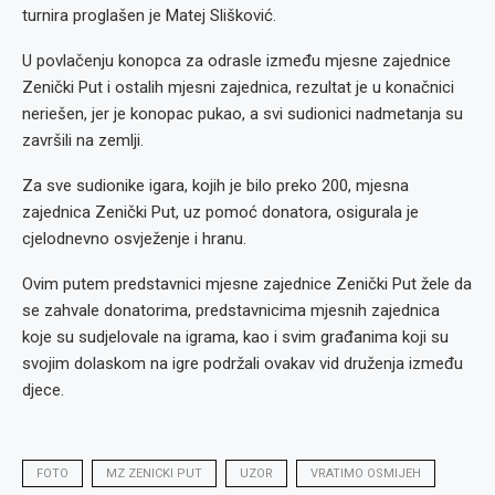
turnira proglašen je Matej Slišković.
U povlačenju konopca za odrasle između mjesne zajednice
Zenički Put i ostalih mjesni zajednica, rezultat je u konačnici
neriešen, jer je konopac pukao, a svi sudionici nadmetanja su
završili na zemlji.
Za sve sudionike igara, kojih je bilo preko 200, mjesna
zajednica Zenički Put, uz pomoć donatora, osigurala je
cjelodnevno osvježenje i hranu.
Ovim putem predstavnici mjesne zajednice Zenički Put žele da
se zahvale donatorima, predstavnicima mjesnih zajednica
koje su sudjelovale na igrama, kao i svim građanima koji su
svojim dolaskom na igre podržali ovakav vid druženja između
djece.
FOTO
MZ ZENICKI PUT
UZOR
VRATIMO OSMIJEH