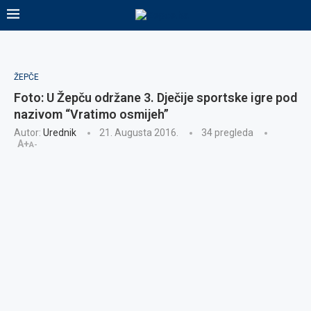
ŽEPČE
Foto: U Žepču održane 3. Dječije sportske igre pod
nazivom “Vratimo osmijeh”
Autor:
Urednik
21. Augusta 2016.
34
pregleda
A+
A-