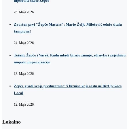
mješovite škole Žepče
26. Maja 2026.
Završen prvi “Žepče Masters”: Mario Željo Milošević odnio titulu
šampiona!
24. Maja 2026.
Tešanj, Žepče i Vareš: Kada mladi biraju znanje, zdravlje i zajednicu
umjesto improvizacije
13. Maja 2026.
Žepče gradi svoje preduzetnice: 5 biznisa koji rastu uz BizUp Goes
Local
12. Maja 2026.
Lokalno