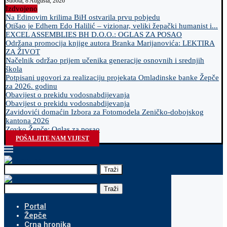
Subota, 8 Augusta, 2026
Izdvojeno
Na Edinovim krilima BiH ostvarila prvu pobjedu
Otišao je Edhem Edo Halilić – vizionar, veliki žepački humanist i...
EXCEL ASSEMBLIES BH D.O.O.: OGLAS ZA POSAO
Održana promocija knjige autora Branka Marijanovića: LEKTIRA
ZA ŽIVOT
Načelnik održao prijem učenika generacije osnovnih i srednjih
škola
Potpisani ugovori za realizaciju projekata Omladinske banke Žepče
za 2026. godinu
Obavijest o prekidu vodosnabdijevanja
Obavijest o prekidu vodosnabdijevanja
Zavidovići domaćin Izbora za Fotomodela Zeničko-dobojskog
kantona 2026
Zovko Žepče: Oglas za posao
POŠALJITE NAM VIJEST
Traži
Traži
Portal
Žepče
Crna hronika