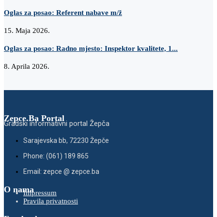
Oglas za posao: Referent nabave m/ž
15. Maja 2026.
Oglas za posao: Radno mjesto: Inspektor kvalitete, 1...
8. Aprila 2026.
Zepce.Ba Portal
Gradski informativni portal Žepča
Sarajevska bb, 72230 Žepče
Phone: (061) 189 865
Email: zepce @ zepce.ba
O nama
Impressum
Pravila privatnosti