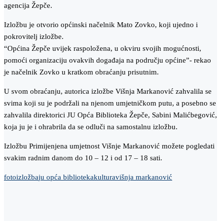
agencija Žepče.
Izložbu je otvorio općinski načelnik Mato Zovko, koji ujedno i
pokrovitelj izložbe.
“Općina Žepče uvijek raspoložena, u okviru svojih mogućnosti,
pomoći organizaciju ovakvih događaja na području općine”- rekao
je načelnik Zovko u kratkom obraćanju prisutnim.
U svom obraćanju, autorica izložbe Višnja Markanović zahvalila se
svima koji su je podržali na njenom umjetničkom putu, a posebno se
zahvalila direktorici JU Opća Biblioteka Žepče, Sabini Malićbegović,
koja ju je i ohrabrila da se odluči na samostalnu izložbu.
Izložbu Primijenjena umjetnost Višnje Markanović možete pogledati
svakim radnim danom do 10 – 12 i od 17 – 18 sati.
foto
izložba
ju opća biblioteka
kultura
višnja markanović