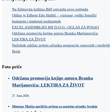
Na Edinovim krilima BiH ostvarila prvu pobjedu
Otišao je Edhem Edo Halilić – vizionar, veliki žepački
humanist i istaknuti poduzetnik
EXCEL ASSEMBLIES BH D.O.O.: OGLAS ZA POSAO
Održana promocija knjige autora Branka Marijanovića:
LEKTIRA ZA ŽIVOT
Načelnik održao prijem učenika generacije osnovnih i srednjih
škola
Foto priče
Održana promocija knjige autora Branka
Marijanovića: LEKTIRA ZA ŽIVOT
27. Juna 2026.
Ministar Mušija upriličio prijem za uspješne učenike Srednje