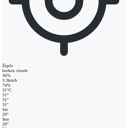
Žepče
broken clouds
36%
3.3km/h
74%
31
°
C
31
°
31
°
31
°
Sat
20
°
Sun
20
°