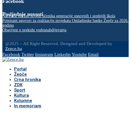
Facebook
Posljednje novosti
Načelnik održao prijem učenika generacije osnovnih i srednjih škola
Potpisani ugovori za realizaciju projekata Omladinske banke Žepče za 2026.
godinu
Obavijest o prekidu vodosnabdijevanja
@2025 – All Right Reserved. Designed and Developed by
Zepce.ba
Facebook
Twitter
Instagram
Linkedin
Youtube
Email
Portal
Žepče
Crna hronika
ZDK
Sport
Kultura
Kolumne
In memoriam