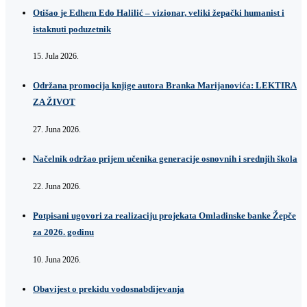
Otišao je Edhem Edo Halilić – vizionar, veliki žepački humanist i
istaknuti poduzetnik
15. Jula 2026.
Održana promocija knjige autora Branka Marijanovića: LEKTIRA
ZA ŽIVOT
27. Juna 2026.
Načelnik održao prijem učenika generacije osnovnih i srednjih škola
22. Juna 2026.
Potpisani ugovori za realizaciju projekata Omladinske banke Žepče
za 2026. godinu
10. Juna 2026.
Obavijest o prekidu vodosnabdijevanja