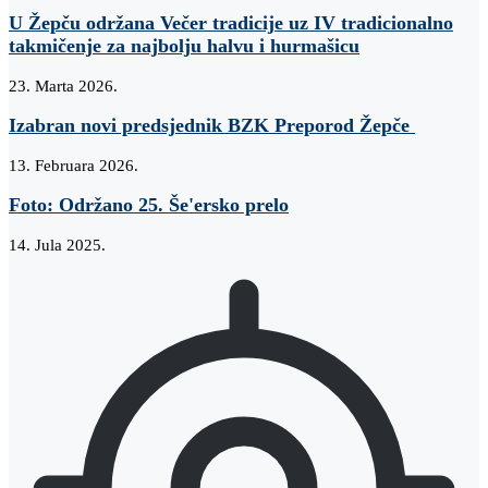
U Žepču održana Večer tradicije uz IV tradicionalno
takmičenje za najbolju halvu i hurmašicu
23. Marta 2026.
Izabran novi predsjednik BZK Preporod Žepče
13. Februara 2026.
Foto: Održano 25. Še'ersko prelo
14. Jula 2025.