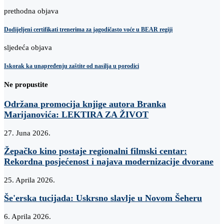
prethodna objava
Dodijeljeni certifikati trenerima za jagodičasto voće u BEAR regiji
sljedeća objava
Iskorak ka unapređenju zaštite od nasilja u porodici
Ne propustite
Održana promocija knjige autora Branka
Marijanovića: LEKTIRA ZA ŽIVOT
27. Juna 2026.
Žepačko kino postaje regionalni filmski centar:
Rekordna posjećenost i najava modernizacije dvorane
25. Aprila 2026.
Še'erska tucijada: Uskrsno slavlje u Novom Šeheru
6. Aprila 2026.