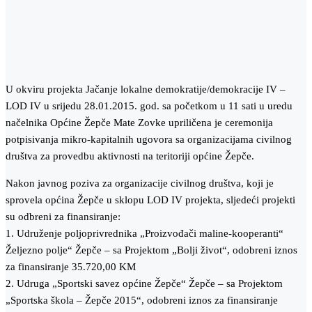
U okviru projekta Jačanje lokalne demokratije/demokracije IV –
LOD IV u srijedu 28.01.2015. god. sa početkom u 11 sati u uredu
načelnika Općine Žepče Mate Zovke upriličena je ceremonija
potpisivanja mikro-kapitalnih ugovora sa organizacijama civilnog
društva za provedbu aktivnosti na teritoriji općine Žepče.
Nakon javnog poziva za organizacije civilnog društva, koji je
sprovela općina Žepče u sklopu LOD IV projekta, sljedeći projekti
su odbreni za finansiranje:
1. Udruženje poljoprivrednika „Proizvođači maline-kooperanti“
Željezno polje“ Žepče – sa Projektom „Bolji život“, odobreni iznos
za finansiranje 35.720,00 KM
2. Udruga „Sportski savez općine Žepče“ Žepče – sa Projektom
„Sportska škola – Žepče 2015“, odobreni iznos za finansiranje