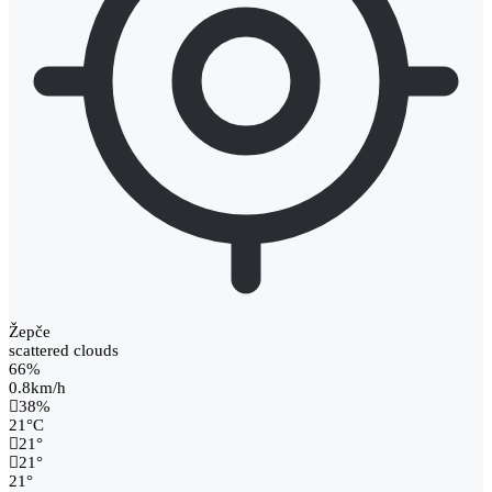
Žepče
scattered clouds
66%
0.8km/h
38%
21
°
C
21
°
21
°
21
°