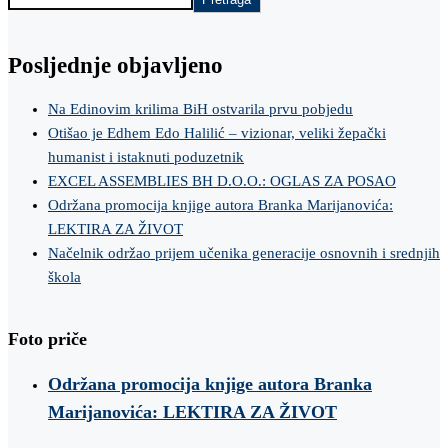
Posljednje objavljeno
Na Edinovim krilima BiH ostvarila prvu pobjedu
Otišao je Edhem Edo Halilić – vizionar, veliki žepački
humanist i istaknuti poduzetnik
EXCEL ASSEMBLIES BH D.O.O.: OGLAS ZA POSAO
Održana promocija knjige autora Branka Marijanovića:
LEKTIRA ZA ŽIVOT
Načelnik održao prijem učenika generacije osnovnih i srednjih
škola
Foto priče
Održana promocija knjige autora Branka
Marijanovića: LEKTIRA ZA ŽIVOT