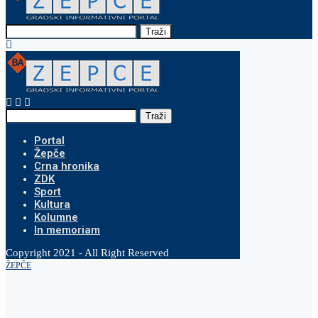
Traži
Traži
Portal
Žepče
Crna hronika
ZDK
Sport
Kultura
Kolumne
In memoriam
Copyright 2021 - All Right Reserved
ŽEPČE