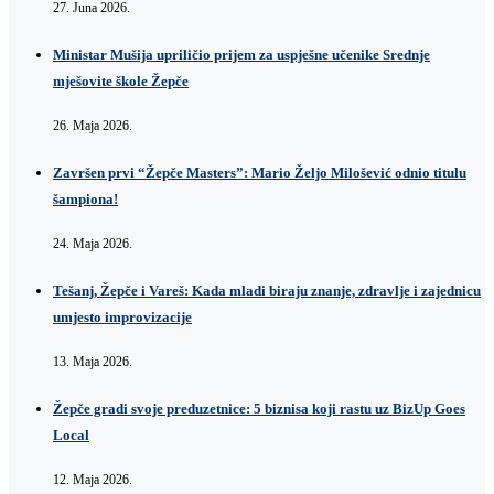
27. Juna 2026.
Ministar Mušija upriličio prijem za uspješne učenike Srednje
mješovite škole Žepče
26. Maja 2026.
Završen prvi “Žepče Masters”: Mario Željo Milošević odnio titulu
šampiona!
24. Maja 2026.
Tešanj, Žepče i Vareš: Kada mladi biraju znanje, zdravlje i zajednicu
umjesto improvizacije
13. Maja 2026.
Žepče gradi svoje preduzetnice: 5 biznisa koji rastu uz BizUp Goes
Local
12. Maja 2026.