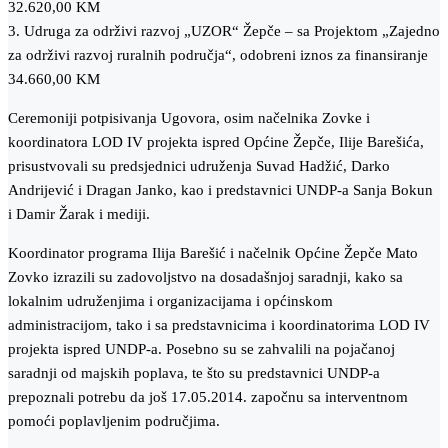
32.620,00 KM
3. Udruga za održivi razvoj „UZOR“ Žepče – sa Projektom „Zajedno
za održivi razvoj ruralnih područja“, odobreni iznos za finansiranje
34.660,00 KM
Ceremoniji potpisivanja Ugovora, osim načelnika Zovke i
koordinatora LOD IV projekta ispred Općine Žepče, Ilije Barešića,
prisustvovali su predsjednici udruženja Suvad Hadžić, Darko
Andrijević i Dragan Janko, kao i predstavnici UNDP-a Sanja Bokun
i Damir Žarak i mediji.
Koordinator programa Ilija Barešić i načelnik Općine Žepče Mato
Zovko izrazili su zadovoljstvo na dosadašnjoj saradnji, kako sa
lokalnim udruženjima i organizacijama i općinskom
administracijom, tako i sa predstavnicima i koordinatorima LOD IV
projekta ispred UNDP-a. Posebno su se zahvalili na pojačanoj
saradnji od majskih poplava, te što su predstavnici UNDP-a
prepoznali potrebu da još 17.05.2014. započnu sa interventnom
pomoći poplavljenim područjima.