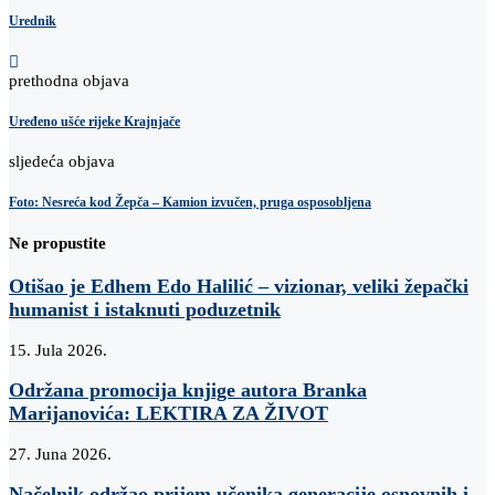
Urednik
prethodna objava
Uređeno ušće rijeke Krajnjače
sljedeća objava
Foto: Nesreća kod Žepča – Kamion izvučen, pruga osposobljena
Ne propustite
Otišao je Edhem Edo Halilić – vizionar, veliki žepački
humanist i istaknuti poduzetnik
15. Jula 2026.
Održana promocija knjige autora Branka
Marijanovića: LEKTIRA ZA ŽIVOT
27. Juna 2026.
Načelnik održao prijem učenika generacije osnovnih i