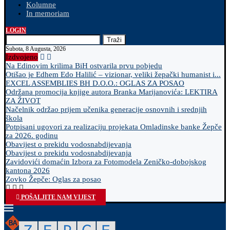
Kolumne
In memoriam
LOGIN
Traži
Subota, 8 Augusta, 2026
Izdvojeno
Na Edinovim krilima BiH ostvarila prvu pobjedu
Otišao je Edhem Edo Halilić – vizionar, veliki žepački humanist i...
EXCEL ASSEMBLIES BH D.O.O.: OGLAS ZA POSAO
Održana promocija knjige autora Branka Marijanovića: LEKTIRA
ZA ŽIVOT
Načelnik održao prijem učenika generacije osnovnih i srednjih
škola
Potpisani ugovori za realizaciju projekata Omladinske banke Žepče
za 2026. godinu
Obavijest o prekidu vodosnabdijevanja
Obavijest o prekidu vodosnabdijevanja
Zavidovići domaćin Izbora za Fotomodela Zeničko-dobojskog
kantona 2026
Zovko Žepče: Oglas za posao
POŠALJITE NAM VIJEST