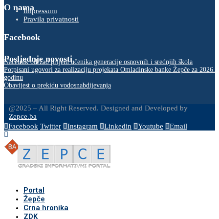
O nama
Impressum
Pravila privatnosti
Facebook
Posljednje novosti
Načelnik održao prijem učenika generacije osnovnih i srednjih škola
Potpisani ugovori za realizaciju projekata Omladinske banke Žepče za 2026.
godinu
Obavijest o prekidu vodosnabdijevanja
@2025 – All Right Reserved. Designed and Developed by
Zepce.ba
Facebook
Twitter
Instagram
Linkedin
Youtube
Email
Portal
Žepče
Crna hronika
ZDK