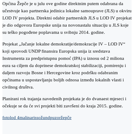
Općina Žepče je u julu ove godine direktnim putem odabrana da
učestvuje kao partnerska jedinica lokalne samouprave (JLS) u okviru
LOD IV projekta. Direktni odabir partnerskih JLS u LOD IV projekat
je dio odgovora Europske unija na novonastalu situaciju u JLS koje
su teško pogođene poplavama u svibnju 2014. godine.
Projekat „Jačanje lokalne demokratije/demokracije IV – LOD IV“
koji sprovodi UNDP finansira Europska unija iz sredstava
Instrumenta za predpristupnu pomoć (IPA) u iznosu od 2 miliona
eura sa ciljem da doprinese demokratskoj stabilizaciji, pomirenju i
daljem razvoju Bosne i Hercegovine kroz podršku odabranim
općinama u uspostavljanju boljih odnosa između lokalnih vlasti i
civilnog društva.
Planirani rok trajanja navedenih projekata je do dvanaest mjeseci i
očekuje se da će svi projekti biti završeni do kraja 2015. godine.
foto
lod 4
malinari
ssož
undp
uzor
žepče