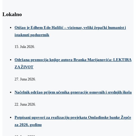
Lokalno
Otišao je Edhem Edo Halilić – vizionar, veliki žepački humanist i
istaknuti poduzetnik
15. Jula 2026.
Održana promocija knjige autora Branka Marijanovića: LEKTIRA
ZA ŽIVOT
27. Juna 2026.
Načelnik održao prijem učenika generacije osnovnih i srednjih škola
22. Juna 2026.
Potpisani ugovori za realizaciju projekata Omladinske banke Žepče
za 2026. godinu