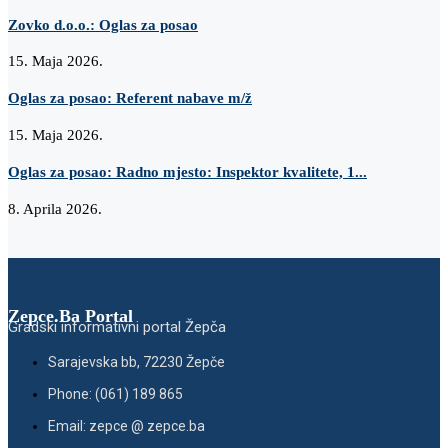
Zovko d.o.o.: Oglas za posao
15. Maja 2026.
Oglas za posao: Referent nabave m/ž
15. Maja 2026.
Oglas za posao: Radno mjesto: Inspektor kvalitete, 1...
8. Aprila 2026.
Zepce.Ba Portal
Gradski informativni portal Žepča
Sarajevska bb, 72230 Žepče
Phone: (061) 189 865
Email: zepce @ zepce.ba