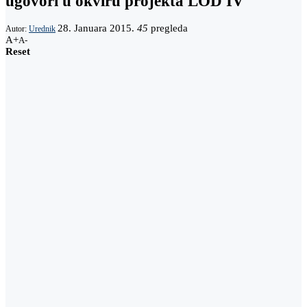
ugovori u okviru projekta LOD IV
28. Januara 2015.
45
pregleda
Autor:
Urednik
A+
A-
Reset