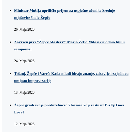
Ministar Mušija upriličio prijem za uspješne učenike Srednje
mješovite škole Žepče
26. Maja 2026.
Završen prvi “Žepče Masters”: Mario Željo Milošević odnio titulu
šampiona!
24. Maja 2026.
Tešanj, Žepče i Vareš: Kada mladi biraju znanje, zdravlje i zajednicu
umjesto improvizacije
13. Maja 2026.
Žepče gradi svoje preduzetnice: 5 biznisa koji rastu uz BizUp Goes
Local
12. Maja 2026.