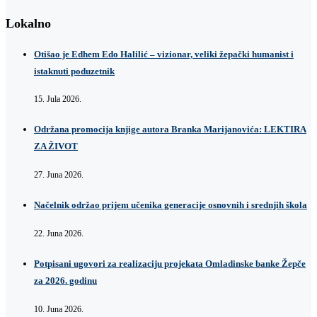
Lokalno
Otišao je Edhem Edo Halilić – vizionar, veliki žepački humanist i
istaknuti poduzetnik
15. Jula 2026.
Održana promocija knjige autora Branka Marijanovića: LEKTIRA
ZA ŽIVOT
27. Juna 2026.
Načelnik održao prijem učenika generacije osnovnih i srednjih škola
22. Juna 2026.
Potpisani ugovori za realizaciju projekata Omladinske banke Žepče
za 2026. godinu
10. Juna 2026.