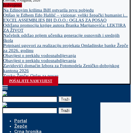
Četvrtak, 6 Augusta, 2026
Izdvojeno
Na Edinovim krilima BiH ostvarila prvu pobjedu
Otišao je Edhem Edo Halilić – vizionar, veliki žepački humanist i...
EXCEL ASSEMBLIES BH D.O.O.: OGLAS ZA POSAO
Održana promocija knjige autora Branka Marijanovića: LEKTIRA
ZA ŽIVOT
Načelnik održao prijem učenika generacije osnovnih i srednjih
škola
Potpisani ugovori za realizaciju projekata Omladinske banke Žepče
za 2026. godinu
Obavijest o prekidu vodosnabdijevanja
Obavijest o prekidu vodosnabdijevanja
Zavidovići domaćin Izbora za Fotomodela Zeničko-dobojskog
kantona 2026
Zovko Žepče: Oglas za posao
POŠALJITE NAM VIJEST
Traži
Traži
Portal
Žepče
Crna hronika