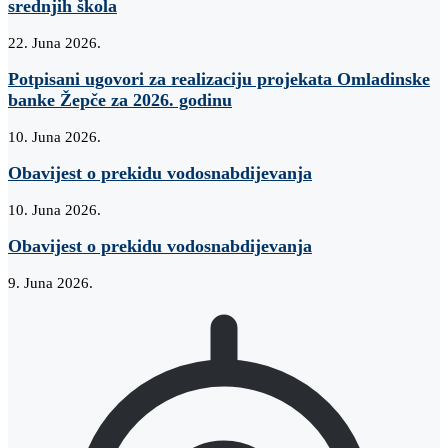
srednjih škola
22. Juna 2026.
Potpisani ugovori za realizaciju projekata Omladinske
banke Žepče za 2026. godinu
10. Juna 2026.
Obavijest o prekidu vodosnabdijevanja
10. Juna 2026.
Obavijest o prekidu vodosnabdijevanja
9. Juna 2026.