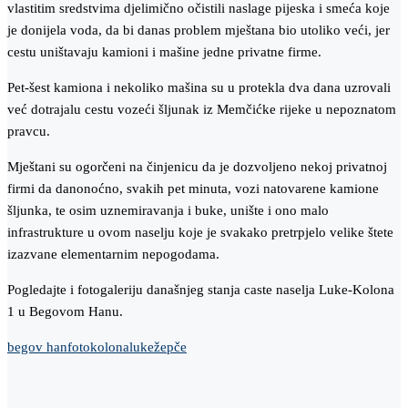
vlastitim sredstvima djelimično očistili naslage pijeska i smeća koje
je donijela voda, da bi danas problem mještana bio utoliko veći, jer
cestu uništavaju kamioni i mašine jedne privatne firme.
Pet-šest kamiona i nekoliko mašina su u protekla dva dana uzrovali
već dotrajalu cestu vozeći šljunak iz Memčićke rijeke u nepoznatom
pravcu.
Mještani su ogorčeni na činjenicu da je dozvoljeno nekoj privatnoj
firmi da danonoćno, svakih pet minuta, vozi natovarene kamione
šljunka, te osim uznemiravanja i buke, unište i ono malo
infrastrukture u ovom naselju koje je svakako pretrpjelo velike štete
izazvane elementarnim nepogodama.
Pogledajte i fotogaleriju današnjeg stanja caste naselja Luke-Kolona
1 u Begovom Hanu.
begov han
foto
kolona
luke
žepče