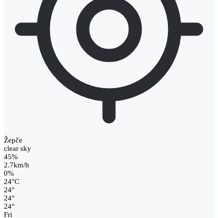
Žepče
clear sky
45%
2.7km/h
0%
24
°
C
24
°
24
°
24
°
Fri