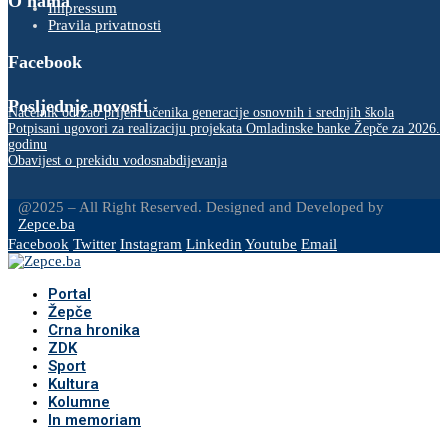
O nama
Impressum
Pravila privatnosti
Facebook
Posljednje novosti
Načelnik održao prijem učenika generacije osnovnih i srednjih škola
Potpisani ugovori za realizaciju projekata Omladinske banke Žepče za 2026.
godinu
Obavijest o prekidu vodosnabdijevanja
@2025 – All Right Reserved. Designed and Developed by
Zepce.ba
Facebook
Twitter
Instagram
Linkedin
Youtube
Email
Portal
Žepče
Crna hronika
ZDK
Sport
Kultura
Kolumne
In memoriam