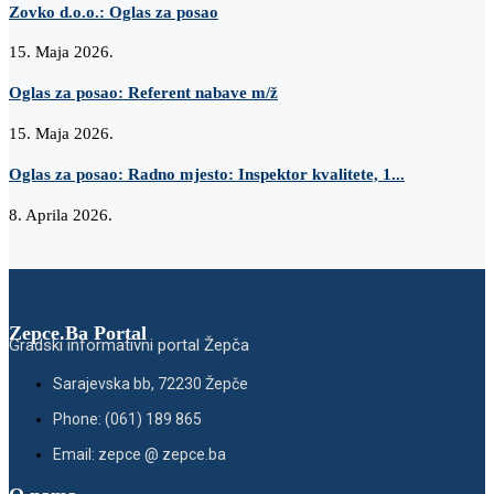
Zovko d.o.o.: Oglas za posao
15. Maja 2026.
Oglas za posao: Referent nabave m/ž
15. Maja 2026.
Oglas za posao: Radno mjesto: Inspektor kvalitete, 1...
8. Aprila 2026.
Zepce.Ba Portal
Gradski informativni portal Žepča
Sarajevska bb, 72230 Žepče
Phone: (061) 189 865
Email: zepce @ zepce.ba