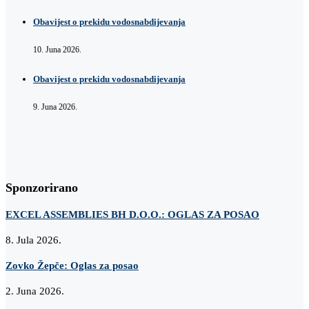
Obavijest o prekidu vodosnabdijevanja
10. Juna 2026.
Obavijest o prekidu vodosnabdijevanja
9. Juna 2026.
Sponzorirano
EXCEL ASSEMBLIES BH D.O.O.: OGLAS ZA POSAO
8. Jula 2026.
Zovko Žepče: Oglas za posao
2. Juna 2026.