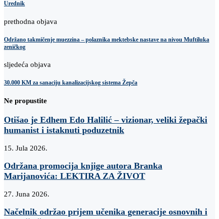
Urednik
prethodna objava
Održano takmičenje muezzina – polaznika mektebske nastave na nivou Muftiluka
zeničkog
sljedeća objava
30.000 KM za sanaciju kanalizacijskog sistema Žepča
Ne propustite
Otišao je Edhem Edo Halilić – vizionar, veliki žepački
humanist i istaknuti poduzetnik
15. Jula 2026.
Održana promocija knjige autora Branka
Marijanovića: LEKTIRA ZA ŽIVOT
27. Juna 2026.
Načelnik održao prijem učenika generacije osnovnih i