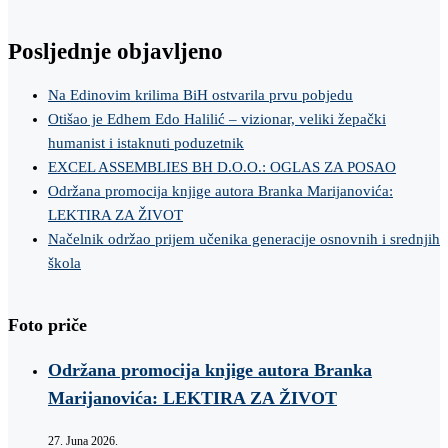
Posljednje objavljeno
Na Edinovim krilima BiH ostvarila prvu pobjedu
Otišao je Edhem Edo Halilić – vizionar, veliki žepački
humanist i istaknuti poduzetnik
EXCEL ASSEMBLIES BH D.O.O.: OGLAS ZA POSAO
Održana promocija knjige autora Branka Marijanovića:
LEKTIRA ZA ŽIVOT
Načelnik održao prijem učenika generacije osnovnih i srednjih
škola
Foto priče
Održana promocija knjige autora Branka
Marijanovića: LEKTIRA ZA ŽIVOT
27. Juna 2026.