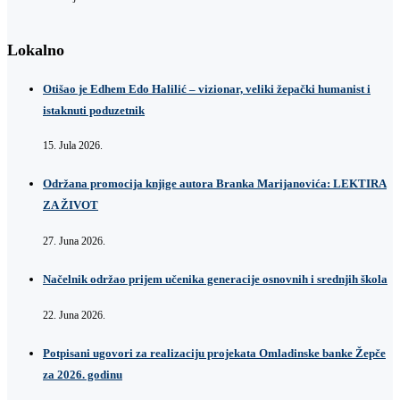
Lokalno
Otišao je Edhem Edo Halilić – vizionar, veliki žepački humanist i
istaknuti poduzetnik
15. Jula 2026.
Održana promocija knjige autora Branka Marijanovića: LEKTIRA
ZA ŽIVOT
27. Juna 2026.
Načelnik održao prijem učenika generacije osnovnih i srednjih škola
22. Juna 2026.
Potpisani ugovori za realizaciju projekata Omladinske banke Žepče
za 2026. godinu