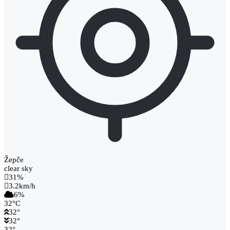
Žepče
clear sky
31%
3.2km/h
6%
32
°
C
32
°
32
°
32
°