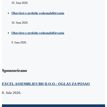
10. Juna 2026.
Obavijest o prekidu vodosnabdijevanja
10. Juna 2026.
Obavijest o prekidu vodosnabdijevanja
9. Juna 2026.
Sponzorirano
EXCEL ASSEMBLIES BH D.O.O.: OGLAS ZA POSAO
Z
8. Jula 2026.
2