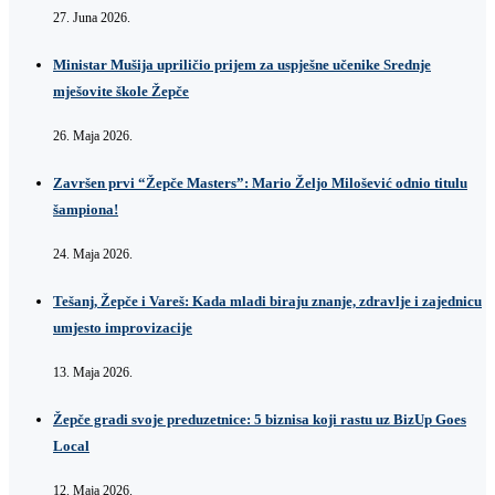
27. Juna 2026.
Ministar Mušija upriličio prijem za uspješne učenike Srednje
mješovite škole Žepče
26. Maja 2026.
Završen prvi “Žepče Masters”: Mario Željo Milošević odnio titulu
šampiona!
24. Maja 2026.
Tešanj, Žepče i Vareš: Kada mladi biraju znanje, zdravlje i zajednicu
umjesto improvizacije
13. Maja 2026.
Žepče gradi svoje preduzetnice: 5 biznisa koji rastu uz BizUp Goes
Local
12. Maja 2026.