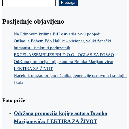
Pretraga
Posljednje objavljeno
Na Edinovim krilima BiH ostvarila prvu pobjedu
Otišao je Edhem Edo Halilić – vizionar, veliki žepački
humanist i istaknuti poduzetnik
EXCEL ASSEMBLIES BH D.O.O.: OGLAS ZA POSAO
Održana promocija knjige autora Branka Marijanovića:
LEKTIRA ZA ŽIVOT
Načelnik održao prijem učenika generacije osnovnih i srednjih
škola
Foto priče
Održana promocija knjige autora Branka
Marijanovića: LEKTIRA ZA ŽIVOT