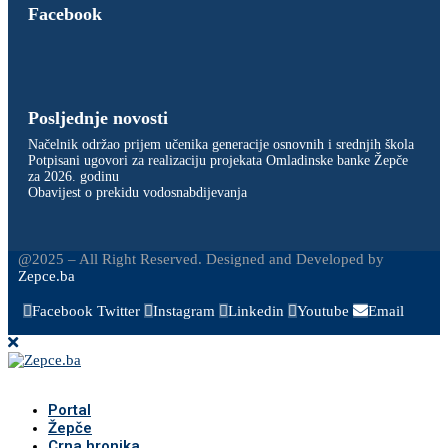
Facebook
Posljednje novosti
Načelnik održao prijem učenika generacije osnovnih i srednjih škola
Potpisani ugovori za realizaciju projekata Omladinske banke Žepče
za 2026. godinu
Obavijest o prekidu vodosnabdijevanja
@2025 – All Right Reserved. Designed and Developed by
Zepce.ba
Facebook
Twitter
Instagram
Linkedin
Youtube
Email
Portal
Žepče
Crna hronika