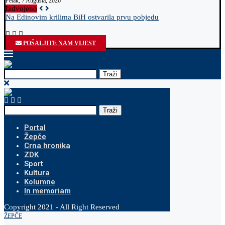
Petak, 7 Augusta, 2026
Izdvojeno
Na Edinovim krilima BiH ostvarila prvu pobjedu
O
POŠALJITE NAM VIJEST
Traži
Traži
Portal
Žepče
Crna hronika
ZDK
Sport
Kultura
Kolumne
In memoriam
Copyright 2021 - All Right Reserved
ŽEPČE