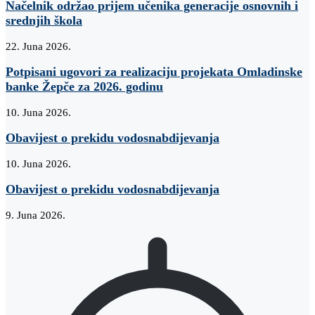
Načelnik održao prijem učenika generacije osnovnih i
srednjih škola
22. Juna 2026.
Potpisani ugovori za realizaciju projekata Omladinske
banke Žepče za 2026. godinu
10. Juna 2026.
Obavijest o prekidu vodosnabdijevanja
10. Juna 2026.
Obavijest o prekidu vodosnabdijevanja
9. Juna 2026.