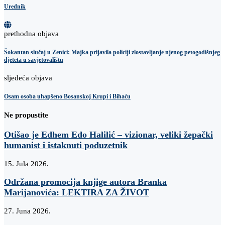
Urednik
prethodna objava
Šokantan slučaj u Zenici: Majka prijavila policiji zlostavljanje njenog petogodišnjeg
djeteta u savjetovalištu
sljedeća objava
Osam osoba uhapšeno Bosanskoj Krupi i Bihaću
Ne propustite
Otišao je Edhem Edo Halilić – vizionar, veliki žepački
humanist i istaknuti poduzetnik
15. Jula 2026.
Održana promocija knjige autora Branka
Marijanovića: LEKTIRA ZA ŽIVOT
27. Juna 2026.