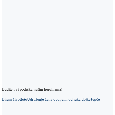
Budite i vi podrška našim heroinama!
Biram život
foto
Udruženje žena oboljelih od raka dojke
žepče