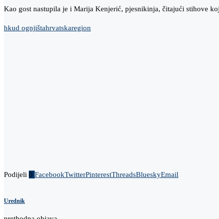
Kao gost nastupila je i Marija Kenjerić, pjesnikinja, čitajući stihove 
hkud ognjišta
hrvatska
region
Podijeli
0
Facebook
Twitter
Pinterest
Threads
Bluesky
Email
Urednik
prethodna objava