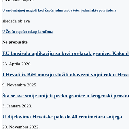
U saobraćajnoj nezgodi kod Žepča jedna osoba teže i jedna lakše povrijeđena
sljedeća objava
U Žepču otpočeo otkup kornišona
Ne propustite
EU lansirala aplikaciju za brzi prelazak granice: Kako 
23. Aprila 2026.
I Hrvati iz BiH moraju služiti obavezni vojni rok u Hrva
9. Novembra 2025.
Šta se sve smije unijeti preko granice u šengenski prosto
3. Januara 2023.
U dijelovima Hrvatske palo do 40 centimetara snijega
20. Novembra 2022.