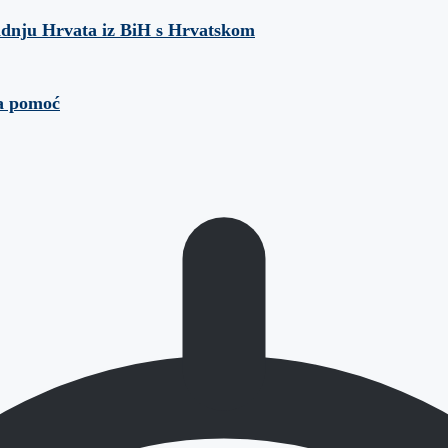
radnju Hrvata iz BiH s Hrvatskom
za pomoć