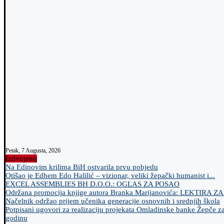
Petak, 7 Augusta, 2026
Izdvojeno
Na Edinovim krilima BiH ostvarila prvu pobjedu
Otišao je Edhem Edo Halilić – vizionar, veliki žepački humanist i...
EXCEL ASSEMBLIES BH D.O.O.: OGLAS ZA POSAO
Održana promocija knjige autora Branka Marijanovića: LEKTIRA Z
Načelnik održao prijem učenika generacije osnovnih i srednjih škola
Potpisani ugovori za realizaciju projekata Omladinske banke Žepče z
godinu