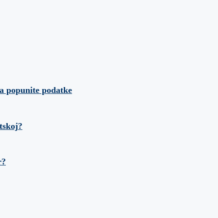
da popunite podatke
tskoj?
r?