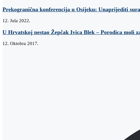
Prekogranična konferencija u Osijeku: Unaprijediti su
12. Jula 2022.
U Hrvatskoj nestao Žepčak Ivica Blek – Porodica moli 
12. Oktobra 2017.