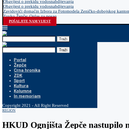
Obavijest o prekidu vodosnabdijevanja
Obavijest o prekidu vodosnabdijevanja
Zavidovići domaćin Izbora za Fotomodela Zeničko-dobojskog kanto
Zovko Žepče: Oglas za posao
POŠALJITE NAM VIJEST
Traži
Traži
Portal
Žepče
Crna hronika
ZDK
Sport
Kultura
Kolumne
In memoriam
Copyright 2021 - All Right Reserved
REGION
HKUD Ognjišta Žepče nastupilo n