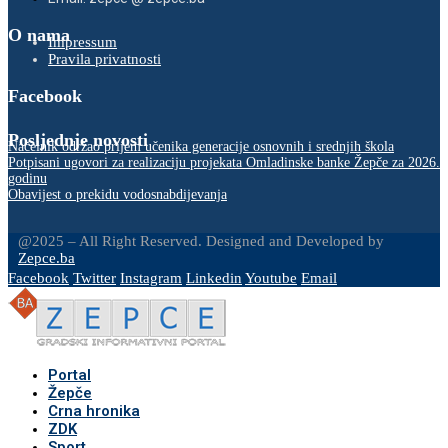
O nama
Impressum
Pravila privatnosti
Facebook
Posljednje novosti
Načelnik održao prijem učenika generacije osnovnih i srednjih škola
Potpisani ugovori za realizaciju projekata Omladinske banke Žepče za 2026.
godinu
Obavijest o prekidu vodosnabdijevanja
@2025 – All Right Reserved. Designed and Developed by
Zepce.ba
Facebook
Twitter
Instagram
Linkedin
Youtube
Email
Portal
Žepče
Crna hronika
ZDK
Sport