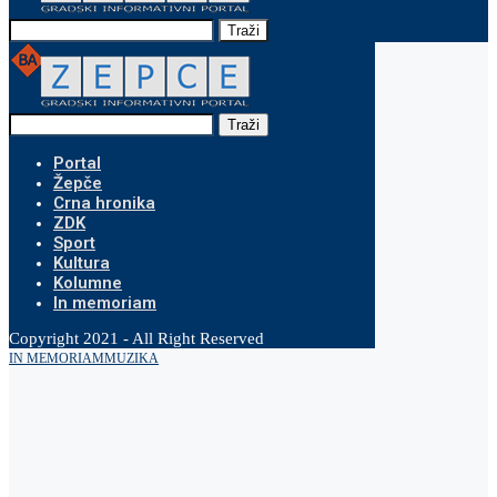
Traži
Traži
Portal
Žepče
Crna hronika
ZDK
Sport
Kultura
Kolumne
In memoriam
Copyright 2021 - All Right Reserved
IN MEMORIAM
MUZIKA