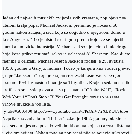
Jedna od najvecih muzickih zvijezda svih vremena, pop pjevac sa
titulom kralja popa, Michael Jackson, preminuo je nocas u 50.
godini nakon zatajenja srca koje se dogodilo u njegovom domu u
Los Angelesu.
“Bio je historijska figura prema kojoj ce se mjeriti
muzika i muzicka industrija. Michael Jackson je ucinio ljude druge
boje koze prihvacenima”, rekao je velecasni Al Sharpton. Kao dijete
radnika u celicani, Michael Joseph Jackson rodjen je 29. avgusta
1958. godine u Garyju, Indiana. Poceo je karijeru kao vodeci pjevac
grupe “Jackson 5” koju je krajem sezdesetih osnovao sa svojom
bracom. Prvi TV nastup imao je sa 11 godina. Krajem sedamdesetih
profilisao se u solo pjevaca, a sa pjesmama “Off the Wall”, “Rock
With You” i “Don't Stop ‘Til You Get Enough” osvajao je same
vrhove muzickih top lista.
[ytube=500,400]http://www.youtube.com/v/PsOnV72XkYU[/ytube]
Neprikosnoveni album “Thriller” izdao je 1982. godine, odakle je
cak sedam pjesama postalo velikim hitovima koji su carevali listama
u cijelom svijetu. Nakon toga na pop sceni nije se pojavio niko veci.