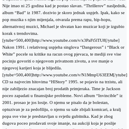
Nije imao ni 25 godina kad je postao slavan. “Thrillerov” nasljednik,
album “Bad” iz 1987. dozivio je skoro jednak uspjeh. Ipak, kako se
pop muzika s njim mijenjala, otvarala prema rapu, hip-hopu,
alternativnoj muzici, Michael je shvatan kao muzicar koji je izgubio
korak s trendovima.
[ytube=500,400]http://www.youtube.com/v/x3PaFt5lTU8[/ytube]
Nakon 1991. i relativnog uspjeha singlova “Dangerous” i “Black or
White” pocele su kritike na racun ovog pjevaca, te mediji sve vise
pocinju govoriti o njegovom privatnom zivotu, a sve manje o
njegovoj karijeri koja je blijedila.
[ytube=500,400]http://www.youtube.com/v/N1MmpU63EEM[/ytube]
CD sa najvecim hitovima “HIStory” 1995. se pojavio na trzistu, ali
nije zabiljezio znacajan broj prodatih primjeraka. Time je Jackson
poceo zapadati u finansijske probleme. Novi album “Invincible” iz
2001. prosao je jos losije. O njemu se pisalo da je bolestan,
optuzivan je za pedofiliju, o njemu su sale zbijali komicari, a kralj
popa sve vise je predstavljan u svjetlu gubitnika. Kad je zbog
dugova poceo prodavati svoje imanje, na aukciji koja je poslije