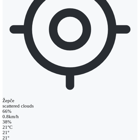
Žepče
scattered clouds
66%
0.8km/h
38%
21
°
C
21
°
21
°