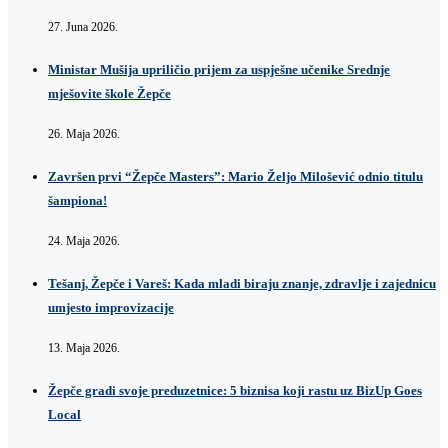
27. Juna 2026.
Ministar Mušija upriličio prijem za uspješne učenike Srednje
mješovite škole Žepče
26. Maja 2026.
Završen prvi “Žepče Masters”: Mario Željo Milošević odnio titulu
šampiona!
24. Maja 2026.
Tešanj, Žepče i Vareš: Kada mladi biraju znanje, zdravlje i zajednicu
umjesto improvizacije
13. Maja 2026.
Žepče gradi svoje preduzetnice: 5 biznisa koji rastu uz BizUp Goes
Local