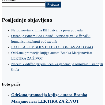
Pretraga
Posljednje objavljeno
Na Edinovim krilima BiH ostvarila prvu pobjedu
Otišao je Edhem Edo Halilić – vizionar, veliki žepački
humanist i istaknuti poduzetnik
EXCEL ASSEMBLIES BH D.O.O.: OGLAS ZA POSAO
Održana promocija knjige autora Branka Marijanovića:
LEKTIRA ZA ŽIVOT
Načelnik održao prijem učenika generacije osnovnih i srednjih
škola
Foto priče
Održana promocija knjige autora Branka
Marijanovića: LEKTIRA ZA ŽIVOT