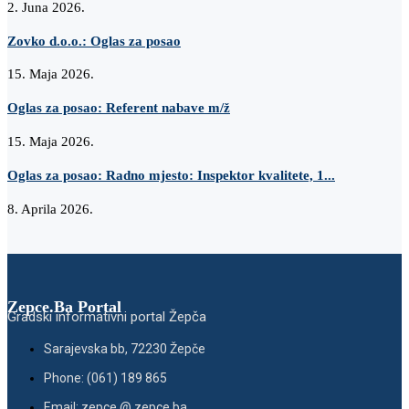
2. Juna 2026.
Zovko d.o.o.: Oglas za posao
15. Maja 2026.
Oglas za posao: Referent nabave m/ž
15. Maja 2026.
Oglas za posao: Radno mjesto: Inspektor kvalitete, 1...
8. Aprila 2026.
Zepce.Ba Portal
Gradski informativni portal Žepča
Sarajevska bb, 72230 Žepče
Phone: (061) 189 865
Email: zepce @ zepce.ba