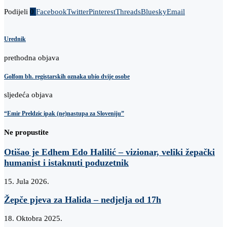
Podijeli
0
Facebook
Twitter
Pinterest
Threads
Bluesky
Email
Urednik
prethodna objava
Golfom bh. registarskih oznaka ubio dvije osobe
sljedeća objava
“Emir Preldzic ipak (ne)nastupa za Sloveniju”
Ne propustite
Otišao je Edhem Edo Halilić – vizionar, veliki žepački
humanist i istaknuti poduzetnik
15. Jula 2026.
Žepče pjeva za Halida – nedjelja od 17h
18. Oktobra 2025.