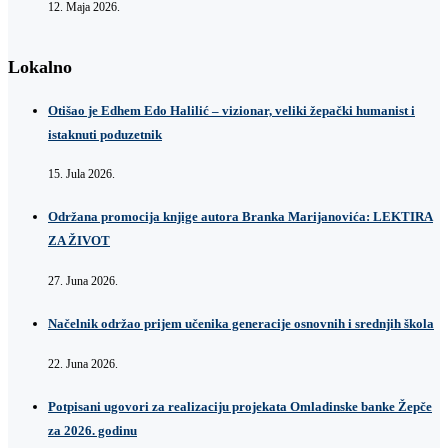
12. Maja 2026.
Lokalno
Otišao je Edhem Edo Halilić – vizionar, veliki žepački humanist i
istaknuti poduzetnik
15. Jula 2026.
Održana promocija knjige autora Branka Marijanovića: LEKTIRA
ZA ŽIVOT
27. Juna 2026.
Načelnik održao prijem učenika generacije osnovnih i srednjih škola
22. Juna 2026.
Potpisani ugovori za realizaciju projekata Omladinske banke Žepče
za 2026. godinu