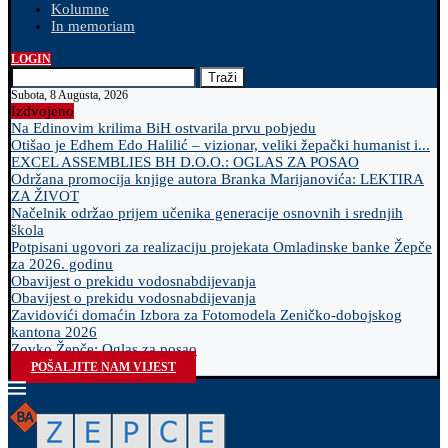
Kolumne
In memoriam
LOGIN
Traži
Subota, 8 Augusta, 2026
Izdvojeno
Na Edinovim krilima BiH ostvarila prvu pobjedu
Otišao je Edhem Edo Halilić – vizionar, veliki žepački humanist i...
EXCEL ASSEMBLIES BH D.O.O.: OGLAS ZA POSAO
Održana promocija knjige autora Branka Marijanovića: LEKTIRA
ZA ŽIVOT
Načelnik održao prijem učenika generacije osnovnih i srednjih
škola
Potpisani ugovori za realizaciju projekata Omladinske banke Žepče
za 2026. godinu
Obavijest o prekidu vodosnabdijevanja
Obavijest o prekidu vodosnabdijevanja
Zavidovići domaćin Izbora za Fotomodela Zeničko-dobojskog
kantona 2026
Zovko Žepče: Oglas za posao
POŠALJITE NAM VIJEST