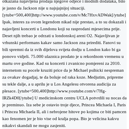
otkazana najavljena prodaja njegove odjece i modnih dodataka, bilo
je jasno da Jackson nije u najsjajnijoj situaciji.
[ytube=500,400]http://www.youtube.com/v/Mc7HxvADWak[/ytube]
Ipak, interes za ovom legendom nikad nije prestao, a to su dokazali i
najavljeni koncerti u Londonu koji su rasprodani mjesecima prije.
Deset njih trebao je odrzati u londonskoj areni O2. Najavljivan je
vrhunski performans kakav samo Jackson zna prirediti. Fanovi su
bili spremni da iz svih dijelova svijeta dodju u London kako bi ga
ponovo vidjeli. 75.000 ulaznica prodato je u rekordnom vremenu u
martu ove godine. Kad su koncerti i zvanicno pomjereni za 2010.
internetom su pocele kruziti price da je Michael psihicki nespreman
za ovakav dogadjaj, te da boluje od raka koze. Medjutim, pripreme
su tekle dalje, a u aprilu je u Los Angelesu otvorena audicija za
plesace. [ytube=500,400]http://www.youtube.com/v/7Hg-
IRZk4D0[/ytube] U medicinskom centru UCLA potvrdili su nocas da
je preminuo. Iza sebe je ostavio troje djece, Princea Michaela I, Paris
i Princea Michaela II, ali i nebrojene hitove po kojima ce biti pamcen
kao fenomen jer je bio vise od kralja popa. Bio je velicina kakvu
nikakvi skandali ne mogu zasjeniti.