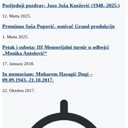
Posljednji pozdrav: Jozo Joža Knežević (1948.-2025.)
12. Marta 2025.
Preminuo Saša Popović, osnivač Grand produkcije
1. Marta 2025.
Petak i subota: III Memorijalni turnir u odbojci
„Monika Antolović“
17. Januara 2018.
In memoriam: Muharem Hasagić Dugi –
09.09.1943.-21.10.2017.
22. Oktobra 2017.