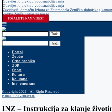
Obavijest o prekidu vodosnabdijevanja
Obavijest o prekidu vodosnabdijevanja
Zavidovići domaćin Izbora za Fotomodela Zeničko-dobojskog kanto
Zovko Žepče: Oglas za posao
POŠALJITE NAM VIJEST
Traži
Traži
Portal
Žepče
Crna hronika
ZDK
Sport
Kultura
Kolumne
In memoriam
Copyright 2021 - All Right Reserved
PORODICA I ZDRAVLJE
INZ – Instrukcija za klanje živo