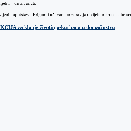
eliti – distribuirati.
avljenih uputstava. Brigom i očuvanjem zdravlja u cijelom procesu brin
A za klanje životinja-kurbana u domaćinstvu