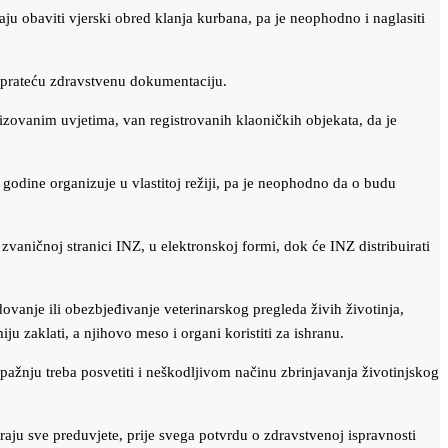
u obaviti vjerski obred klanja kurbana, pa je neophodno i naglasiti
 prateću zdravstvenu dokumentaciju.
vizovanim uvjetima, van registrovanih klaoničkih objekata, da je
 godine organizuje u vlastitoj režiji, pa je neophodno da o budu
aničnoj stranici INZ, u elektronskoj formi, dok će INZ distribuirati
dovanje ili obezbjeđivanje veterinarskog pregleda živih životinja,
u zaklati, a njihovo meso i organi koristiti za ishranu.
pažnju treba posvetiti i neškodljivom načinu zbrinjavanja životinjskog
ju sve preduvjete, prije svega potvrdu o zdravstvenoj ispravnosti