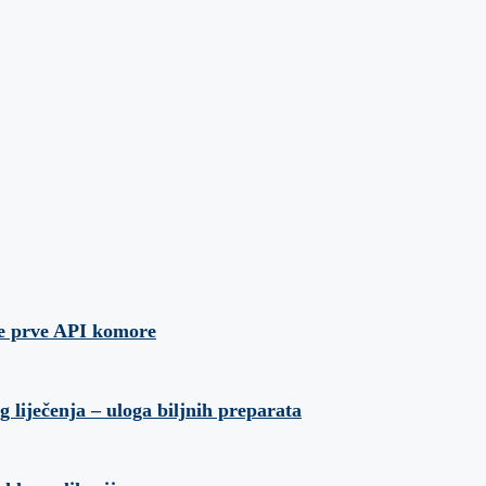
je prve API komore
liječenja – uloga biljnih preparata