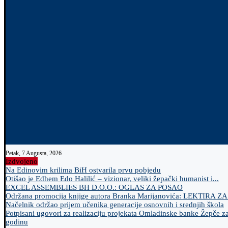
Petak, 7 Augusta, 2026
Izdvojeno
Na Edinovim krilima BiH ostvarila prvu pobjedu
Otišao je Edhem Edo Halilić – vizionar, veliki žepački humanist i...
EXCEL ASSEMBLIES BH D.O.O.: OGLAS ZA POSAO
Održana promocija knjige autora Branka Marijanovića: LEKTIRA Z
Načelnik održao prijem učenika generacije osnovnih i srednjih škola
Potpisani ugovori za realizaciju projekata Omladinske banke Žepče z
godinu