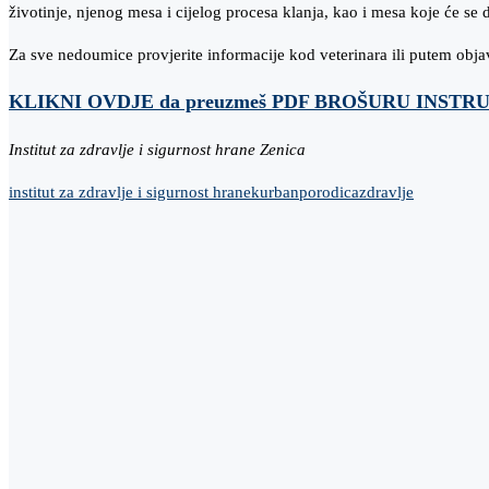
životinje, njenog mesa i cijelog procesa klanja, kao i mesa koje će se dij
Za sve nedoumice provjerite informacije kod veterinara ili putem obj
KLIKNI OVDJE da preuzmeš PDF BROŠURU INSTRUKCIJ
Institut za zdravlje i sigurnost hrane Zenica
institut za zdravlje i sigurnost hrane
kurban
porodica
zdravlje