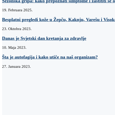
​Sezonska gripa: kako prepoznati simptome i zaštititi se
19. Februara 2025.
Besplatni pregledi kože u Žepču, Kaknju, Varešu i Viso
23. Oktobra 2023.
Danas je Svjetski dan kretanja za zdravlje
10. Maja 2023.
Šta je autofagija i kako utiče na naš organizam?
27. Januara 2023.