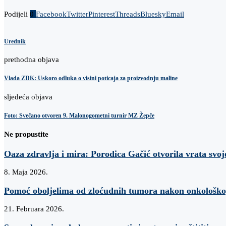
Podijeli
0
Facebook
Twitter
Pinterest
Threads
Bluesky
Email
Urednik
prethodna objava
Vlada ZDK: Uskoro odluka o visini poticaja za proizvodnju maline
sljedeća objava
Foto: Svečano otvoren 9. Malonogometni turnir MZ Žepče
Ne propustite
Oaza zdravlja i mira: Porodica Gačić otvorila vrata svo
8. Maja 2026.
Pomoć oboljelima od zloćudnih tumora nakon onkološkog 
21. Februara 2026.