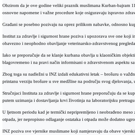
Obzirom da je ove godine veliki praznik muslimana Kurban-bajram 11. 
osnovne napomene i važne procedure koje osiguravaju ispravno zdravst
Građani se posebno pozivaju na oprez prilikom nabavke, odnosno kupo
Institut za zdravlje i sigurnost hrane poziva i upozorava sve one koji
obavezno i neophodno obavljanje veterinarsko-zdravstvenog pregleda živ
Iako se preporučuje da se klanje kurbana obavlja u klaoničkim objektim
blagovremeno i na pravi način informisani o zdravstvenom aspektu sa
Zbog toga su nadležni u INZ izdali edukativni letak – brošuru o važđn
printanu verziju brošure u sve medžlise na području svog djelovanja, 
Stručnjaci Instituta za zdravlje i sigurnost hrane preporučuju da se k
putem uzimanja i dostavljanja krvi životinja na laboratorijsku pretragu
U ljetnom periodu kad je termički nepripremljeno i neobrađeno meso zn
otpada, jer nepropisno odlaganje ostataka i otpada može dodatno ugrozit
INZ poziva sve vjernike muslimane koji namjeravaju da obave vjerski 