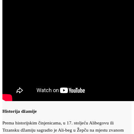
Historija džamije
Prema historijskim činjenicama, u 17. stoljeću Alibegovu ili
Trzansku džamiju sagradio je Ali-beg u Žepču na mjestu zvanom