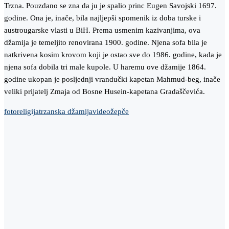
Trzna. Pouzdano se zna da ju je spalio princ Eugen Savojski 1697.
godine. Ona je, inače, bila najljepši spomenik iz doba turske i
austrougarske vlasti u BiH. Prema usmenim kazivanjima, ova
džamija je temeljito renovirana 1900. godine. Njena sofa bila je
natkrivena kosim krovom koji je ostao sve do 1986. godine, kada je
njena sofa dobila tri male kupole. U haremu ove džamije 1864.
godine ukopan je posljednji vrandučki kapetan Mahmud-beg, inače
veliki prijatelj Zmaja od Bosne Husein-kapetana Gradaščevića.
foto
religija
trzanska džamija
video
žepče