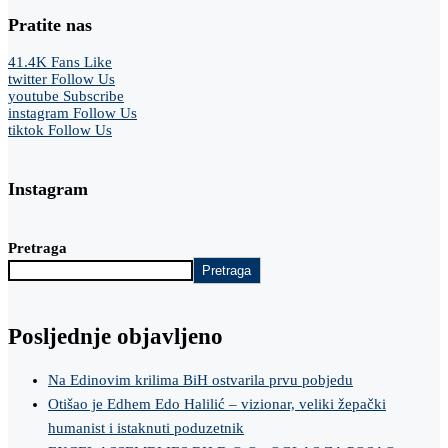
Pratite nas
41.4K
Fans
Like
twitter
Follow Us
youtube
Subscribe
instagram
Follow Us
tiktok
Follow Us
Instagram
Pretraga
Pretraga
Posljednje objavljeno
Na Edinovim krilima BiH ostvarila prvu pobjedu
Otišao je Edhem Edo Halilić – vizionar, veliki žepački
humanist i istaknuti poduzetnik