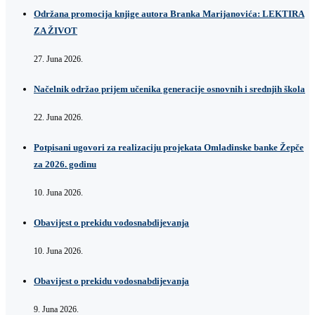
Održana promocija knjige autora Branka Marijanovića: LEKTIRA
ZA ŽIVOT
27. Juna 2026.
Načelnik održao prijem učenika generacije osnovnih i srednjih škola
22. Juna 2026.
Potpisani ugovori za realizaciju projekata Omladinske banke Žepče
za 2026. godinu
10. Juna 2026.
Obavijest o prekidu vodosnabdijevanja
10. Juna 2026.
Obavijest o prekidu vodosnabdijevanja
9. Juna 2026.