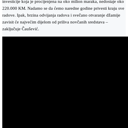
investicije koja je procijenjena na oko milion maraka, nedostaje oko
220.000 KM. Nadamo se da ćemo naredne godine privesti kraju sve
radove. Ipak, brzina odvijanja radova i svečano otvaranje džamije
zavisit će najvećim dijelom od priliva novčanih sredstava –
zaključuje Čaušević.