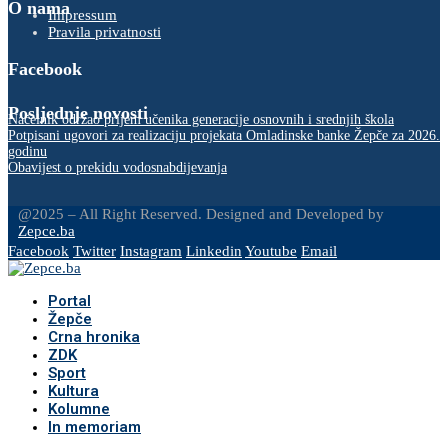
O nama
Impressum
Pravila privatnosti
Facebook
Posljednje novosti
Načelnik održao prijem učenika generacije osnovnih i srednjih škola
Potpisani ugovori za realizaciju projekata Omladinske banke Žepče za 2026.
godinu
Obavijest o prekidu vodosnabdijevanja
@2025 – All Right Reserved. Designed and Developed by
Zepce.ba
Facebook
Twitter
Instagram
Linkedin
Youtube
Email
Portal
Žepče
Crna hronika
ZDK
Sport
Kultura
Kolumne
In memoriam