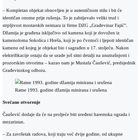
– Kompletan objekat obnovljen je u autentičnom stilu i bit će
identičan onome prije rušenja. To je zahtijevalo veliki trud i
strpljivost mostarskih neimara iz firme DZG „Građevinar Fajić”.
Džamija je građena isključivo od kamena koji je dovožen iz
kamenoloma Sokolica i Hreša, koji je po čvrstoći i ljepoti identičan
kamenu od kojeg je objekat bio i sagrađen u 17. stoljeću. Nakon
elektrifikacije ostaju da se urade još sitni detalji na unutrašnjosti i
prozorskim otvorima – kazao nam je Mustafa Čaušević, predsjednik
Građevinskog odbora.
Ratne 1993. godine džamija minirana i srušena
Svečano otvorenje
Čaušević dodaje da će na proljeće biti uređeni haremska ograda i
mezaristan.
– Za završetak radova, koji traju već dvije godine, od ukupne