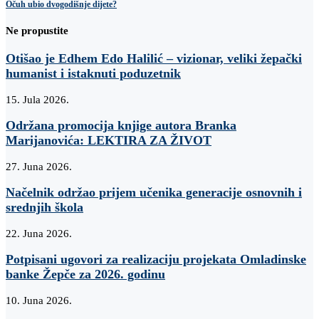
Očuh ubio dvogodišnje dijete?
Ne propustite
Otišao je Edhem Edo Halilić – vizionar, veliki žepački
humanist i istaknuti poduzetnik
15. Jula 2026.
Održana promocija knjige autora Branka
Marijanovića: LEKTIRA ZA ŽIVOT
27. Juna 2026.
Načelnik održao prijem učenika generacije osnovnih i
srednjih škola
22. Juna 2026.
Potpisani ugovori za realizaciju projekata Omladinske
banke Žepče za 2026. godinu
10. Juna 2026.