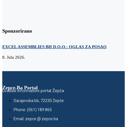
Sponzorirano
EXCEL ASSEMBLIES BH D.O.O.: OGLAS ZA POSAO
Z
8. Jula 2026.
2
Zepce.Ba Portal
Gradski informativni portal Žepča
Sarajevska bb, 72230 Žepče
Phone: (061) 189 865
Email: zepce @ zepce.ba