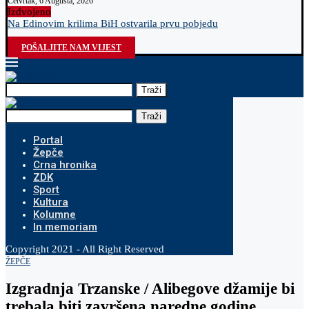
Četvrtak, 6 Augusta, 2026
Izdvojeno
Na Edinovim krilima BiH ostvarila prvu pobjedu
O
POŠALJITE NAM VIJEST
Traži
Traži
Portal
Žepče
Crna hronika
ZDK
Sport
Kultura
Kolumne
In memoriam
Copyright 2021 - All Right Reserved
ŽEPČE
Izgradnja Trzanske / Alibegove džamije bi
trebala biti završena naredne godine