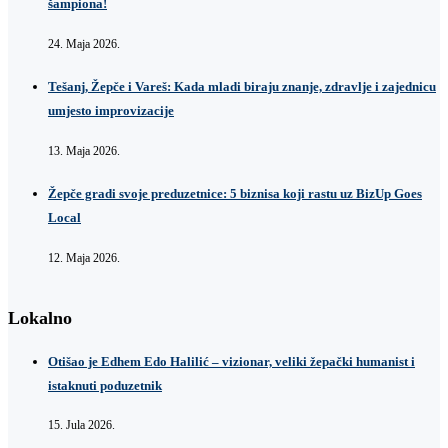
šampiona!
24. Maja 2026.
Tešanj, Žepče i Vareš: Kada mladi biraju znanje, zdravlje i zajednicu
umjesto improvizacije
13. Maja 2026.
Žepče gradi svoje preduzetnice: 5 biznisa koji rastu uz BizUp Goes
Local
12. Maja 2026.
Lokalno
Otišao je Edhem Edo Halilić – vizionar, veliki žepački humanist i
istaknuti poduzetnik
15. Jula 2026.