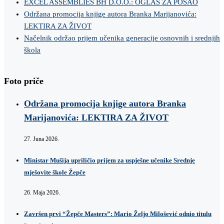
EXCEL ASSEMBLIES BH D.O.O.: OGLAS ZA POSAO
Održana promocija knjige autora Branka Marijanovića:
LEKTIRA ZA ŽIVOT
Načelnik održao prijem učenika generacije osnovnih i srednjih
škola
Foto priče
Održana promocija knjige autora Branka
Marijanovića: LEKTIRA ZA ŽIVOT
27. Juna 2026.
Ministar Mušija upriličio prijem za uspješne učenike Srednje
mješovite škole Žepče
26. Maja 2026.
Završen prvi “Žepče Masters”: Mario Željo Milošević odnio titulu