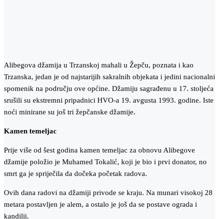
Alibegova džamija u Trzanskoj mahali u Žepču, poznata i kao
Trzanska, jedan je od najstarijih sakralnih objekata i jedini nacionalni
spomenik na području ove općine. Džamiju sagrađenu u 17. stoljeća
srušili su ekstremni pripadnici HVO-a 19. avgusta 1993. godine. Iste
noći minirane su još tri žepčanske džamije.
Kamen temeljac
Prije više od šest godina kamen temeljac za obnovu Alibegove
džamije položio je Muhamed Tokalić, koji je bio i prvi donator, no
smrt ga je spriječila da dočeka početak radova.
Ovih dana radovi na džamiji privode se kraju. Na munari visokoj 28
metara postavljen je alem, a ostalo je još da se postave ograda i
kandilji.