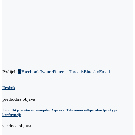
Podijeli
0
Facebook
Twitter
Pinterest
Threads
Bluesky
Email
Urednik
prethodna objava
Foto: Hit predstava nasmijala i Žepčake: Tito snima selfije i obavlja Skype
konferencije
sljedeća objava