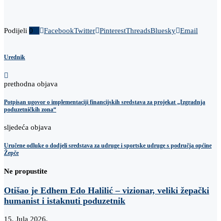
Podijeli
0
Facebook
Twitter
Pinterest
Threads
Bluesky
Email
Urednik
prethodna objava
Potpisan ugovor o implementaciji financijskih sredstava za projekat „Izgradnja
poduzetničkih zona“
sljedeća objava
Uručene odluke o dodjeli sredstava za udruge i sportske udruge s područja općine
Žepče
Ne propustite
Otišao je Edhem Edo Halilić – vizionar, veliki žepački
humanist i istaknuti poduzetnik
15. Jula 2026.