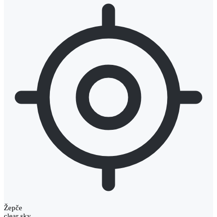
Žepče
clear sky