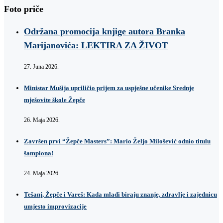
Foto priče
Održana promocija knjige autora Branka
Marijanovića: LEKTIRA ZA ŽIVOT
27. Juna 2026.
Ministar Mušija upriličio prijem za uspješne učenike Srednje
mješovite škole Žepče
26. Maja 2026.
Završen prvi “Žepče Masters”: Mario Željo Milošević odnio titulu
šampiona!
24. Maja 2026.
Tešanj, Žepče i Vareš: Kada mladi biraju znanje, zdravlje i zajednicu
umjesto improvizacije