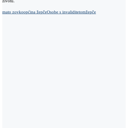
životu.
mato zovko
općina žepče
Osobe s invaliditetom
žepče