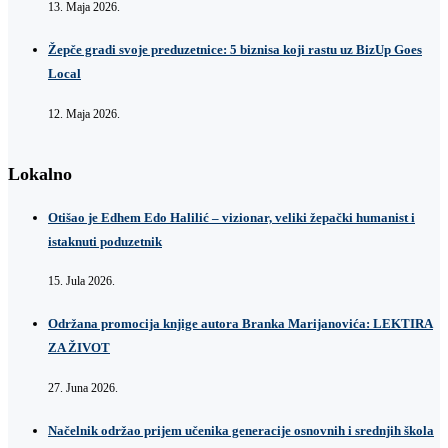
13. Maja 2026.
Žepče gradi svoje preduzetnice: 5 biznisa koji rastu uz BizUp Goes
Local
12. Maja 2026.
Lokalno
Otišao je Edhem Edo Halilić – vizionar, veliki žepački humanist i
istaknuti poduzetnik
15. Jula 2026.
Održana promocija knjige autora Branka Marijanovića: LEKTIRA
ZA ŽIVOT
27. Juna 2026.
Načelnik održao prijem učenika generacije osnovnih i srednjih škola