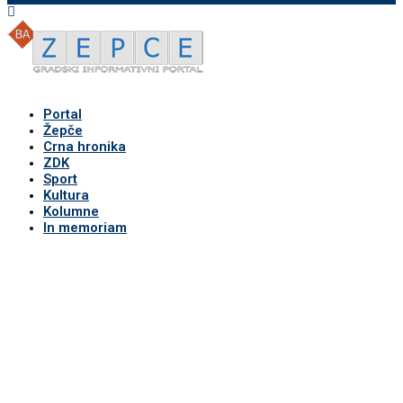
Portal
Žepče
Crna hronika
ZDK
Sport
Kultura
Kolumne
In memoriam