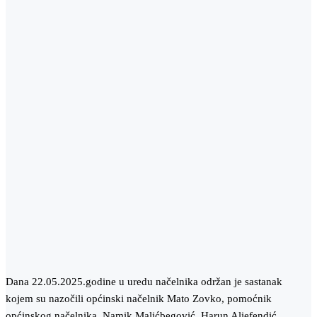
Dana 22.05.2025.godine u uredu načelnika održan je sastanak
kojem su nazočili općinski načelnik Mato Zovko, pomoćnik
općinskog načelnika Namik Malićbegović, Harun Aliefendić,