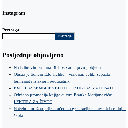
Instagram
Pretraga
Pretraga
Posljednje objavljeno
Na Edinovim krilima BiH ostvarila prvu pobjedu
Otišao je Edhem Edo Halilić – vizionar, veliki žepački
humanist i istaknuti poduzetnik
EXCEL ASSEMBLIES BH D.O.O.: OGLAS ZA POSAO
Održana promocija knjige autora Branka Marijanovića:
LEKTIRA ZA ŽIVOT
Načelnik održao prijem učenika generacije osnovnih i srednjih
škola