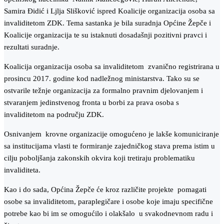
Samira Đidić i Ljlja Slišković ispred Koalicije organizacija osoba sa
invaliditetom ZDK. Tema sastanka je bila suradnja Općine Žepče i
Koalicije organizacija te su istaknuti dosadašnji pozitivni pravci i
rezultati suradnje.
Koalicija organizacija osoba sa invaliditetom zvanično registrirana u
prosincu 2017. godine kod nadležnog ministarstva. Tako su se
ostvarile težnje organizacija za formalno pravnim djelovanjem i
stvaranjem jedinstvenog fronta u borbi za prava osoba s
invaliditetom na području ZDK.
Osnivanjem krovne organizacije omogućeno je lakše komuniciranje
sa institucijama vlasti te formiranje zajedničkog stava prema istim u
cilju poboljšanja zakonskih okvira koji tretiraju problematiku
invaliditeta.
Kao i do sada, Općina Žepče će kroz različite projekte pomagati
osobe sa invaliditetom, paraplegičare i osobe koje imaju specifične
potrebe kao bi im se omogućilo i olakšalo u svakodnevnom radu i