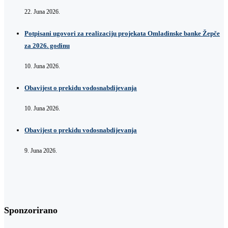
22. Juna 2026.
Potpisani ugovori za realizaciju projekata Omladinske banke Žepče
za 2026. godinu
10. Juna 2026.
Obavijest o prekidu vodosnabdijevanja
10. Juna 2026.
Obavijest o prekidu vodosnabdijevanja
9. Juna 2026.
Sponzorirano