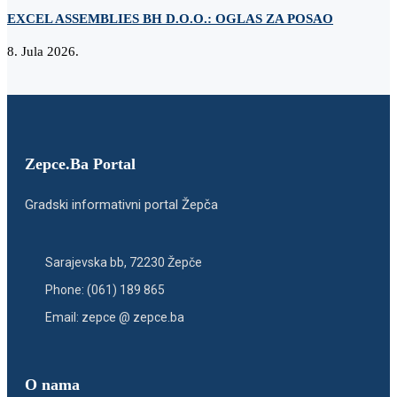
EXCEL ASSEMBLIES BH D.O.O.: OGLAS ZA POSAO
Z
8. Jula 2026.
2
Zepce.Ba Portal
Gradski informativni portal Žepča
Sarajevska bb, 72230 Žepče
Phone: (061) 189 865
Email: zepce @ zepce.ba
O nama