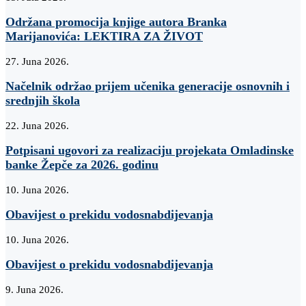
Održana promocija knjige autora Branka
Marijanovića: LEKTIRA ZA ŽIVOT
27. Juna 2026.
Načelnik održao prijem učenika generacije osnovnih i
srednjih škola
22. Juna 2026.
Potpisani ugovori za realizaciju projekata Omladinske
banke Žepče za 2026. godinu
10. Juna 2026.
Obavijest o prekidu vodosnabdijevanja
10. Juna 2026.
Obavijest o prekidu vodosnabdijevanja
9. Juna 2026.