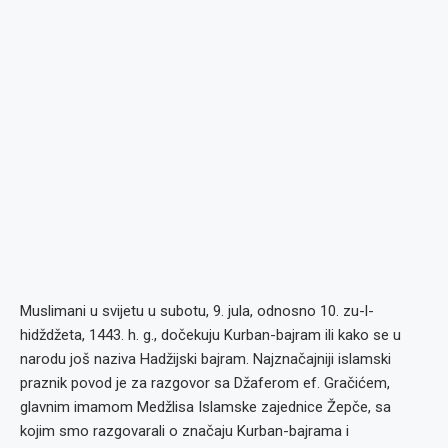
Muslimani u svijetu u subotu, 9. jula, odnosno 10. zu-l-
hidždžeta, 1443. h. g., dočekuju Kurban-bajram ili kako se u
narodu još naziva Hadžijski bajram. Najznačajniji islamski
praznik povod je za razgovor sa Džaferom ef. Gračićem,
glavnim imamom Medžlisa Islamske zajednice Žepče, sa
kojim smo razgovarali o značaju Kurban-bajrama i