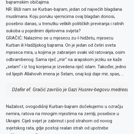
bajramskim običajima.
NR: Bliži nam se Kurban-bajram, jedan od najvećih blagdana
muslimana. Koju poruku vjernicima ovaj blagdan donosi,
posebno danas, u trenutku velikih političkih previranja i ratnih
sukoba u pojedinim dijelovima svijeta?
GRAČIĆ: Nalazimo se u mjesecu zu-l-hidžetu, mjesecu
Kurban ili Hadžijskog bajrama. On je jedan od četiri sveta
mjeseca mira, u kojima je zabranjen svaki vid ratovanja, osim
odbrambenog. Sama riječ „mir“ na arapskom jeziku se kaže
„selam“ i iz tog korijena je izvedena riječ islam. Također, jedno
od lijepih Allahovih imena je Selam, onaj koji daje mir, spas, …
Džafer ef. Gračić završio je Gazi Husrev-begovu medresu u 
Nažalost, ovogodišnji Kurban-bajram dočekujemo u ozračju
nemira, ratova na mnogim mjestima na zemlji, posebice u
Ukrajini. Cijeli svijet je zabrinut i pod strahom od novog
svjetskog rata, gdje postoji realan strah od upotrebe