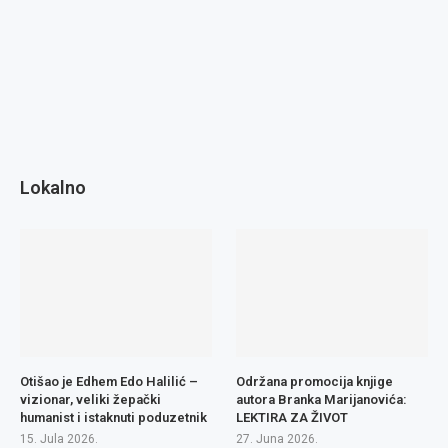
Lokalno
Otišao je Edhem Edo Halilić –
Održana promocija knjige
vizionar, veliki žepački
autora Branka Marijanovića:
humanist i istaknuti poduzetnik
LEKTIRA ZA ŽIVOT
15. Jula 2026.
27. Juna 2026.