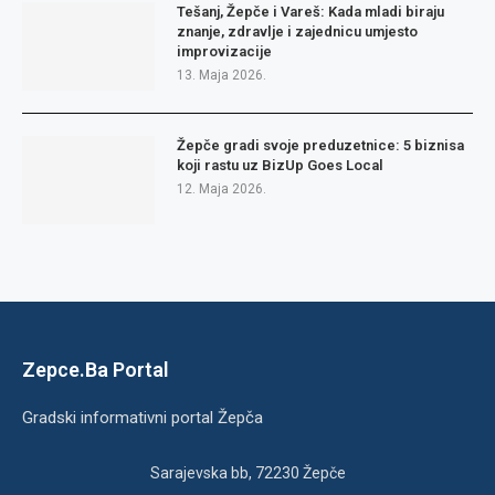
Tešanj, Žepče i Vareš: Kada mladi biraju
znanje, zdravlje i zajednicu umjesto
improvizacije
13. Maja 2026.
Žepče gradi svoje preduzetnice: 5 biznisa
koji rastu uz BizUp Goes Local
12. Maja 2026.
Zepce.Ba Portal
Gradski informativni portal Žepča
Sarajevska bb, 72230 Žepče