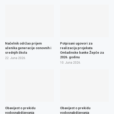
Načelnik održao prijem
Potpisani ugovori za
učenika generacije osnovnih i
realizaciju projekata
srednjih škola
Omladinske banke Žepče za
2026. godinu
22. Juna 2026.
10. Juna 2026.
Obavijest o prekidu
Obavijest o prekidu
vodosnabdijevanja
vodosnabdijevanja