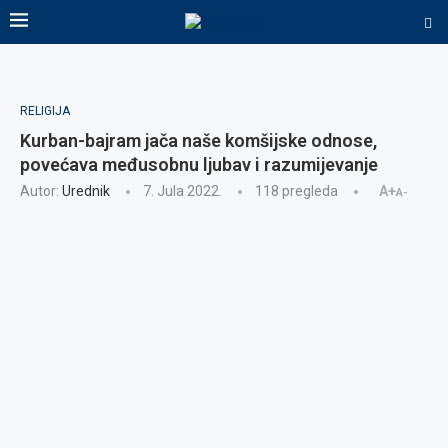
RELIGIJA
Kurban-bajram jača naše komšijske odnose,
povećava međusobnu ljubav i razumijevanje
Autor:
Urednik
7. Jula 2022.
118
pregleda
A+
A-