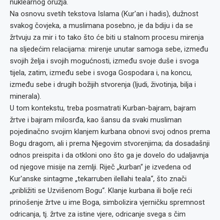
nuklearnog oružja.
Na osnovu svetih tekstova Islama (Kur'an i hadis), dužnost
svakog čovjeka, a muslimana posebno, je da bdiju i da se
žrtvuju za mir i to tako što će biti u stalnom procesu mirenja
na sljedećim relacijama: mirenje unutar samoga sebe, između
svojih želja i svojih mogućnosti, između svoje duše i svoga
tijela, zatim, između sebe i svoga Gospodara i, na koncu,
između sebe i drugih božijih stvorenja (ljudi, životinja, bilja i
minerala).
U tom kontekstu, treba posmatrati Kurban-bajram, bajram
žrtve i bajram milosrđa, kao šansu da svaki musliman
pojedinačno svojim klanjem kurbana obnovi svoj odnos prema
Bogu dragom, ali i prema Njegovim stvorenjima; da dosadašnji
odnos preispita i da otkloni ono što ga je dovelo do udaljavnja
od njegove misije na zemlji. Riječ „kurban“ je izvedena od
Kur'anske sintagme „tekarruben ilellahi teala“, što znači
„približiti se Uzvišenom Bogu“. Klanje kurbana ili bolje reći
prinošenje žrtve u ime Boga, simbolizira vjerničku spremnost
odricanja, tj. žrtve za istine vjere, odricanje svega s čim