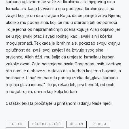
kurbana uglavnom se veže za Ibrahima a.s.i njegovog sina
Ismaila a.s. kada Uzvišeni u snu podsjeća Ibrahima a.s. na
zavjet koji je on dao dragom Bogu, da će prinijeti žrtvu Njemu,
ukoliko mu podari sina, koji će mu u starosti biti od pomoći.
To je jedna od najdramatičnijih scena koju je Allah objavio, jer
se u njoj svaki otac i svaki roditelj, kao i svaki sin i kćerka
mogu pronaći. Tek kada je Ibrahim a.s. pokazao svoju krajnju
odlučnost da izvrši svoj zavjet i da žrtvuje svog sina –
prvijenca, Allah dž.š. mu šalje da umjesto Ismaila u kurban
zakolje ovna. Zato neizmjerna hvala Gospodaru svih svjetova
što nam je u obavezu ostavio da u kurban koljemo hajvane, a
ne insane. U našem narodu postoji izreka da „glava kurbana
mijenja glavu insana“. To je, rekao bih, prvi benefit, od onih
mnogobrojnih, onima koji kolju kurban.
Ostatak teksta pročitajte u printanom izdanju Naše riječi.
BAJRAM
DŽAFER EF GRAČIĆ
KURBAN
RELIGIJA