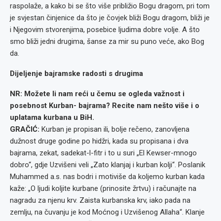
raspolaže, a kako bi se što više približio Bogu dragom, pri tom
je svjestan činjenice da što je čovjek bliži Bogu dragom, bliži je
i Njegovim stvorenjima, posebice ljudima dobre volje. A što
smo bliži jedni drugima, šanse za mir su puno veće, ako Bog
da.
Dijeljenje bajramske radosti s drugima
NR: Možete li nam reći u čemu se ogleda važnost i
posebnost Kurban- bajrama? Recite nam nešto više i o
uplatama kurbana u BiH.
GRAČIĆ:
Kurban je propisan ili, bolje rečeno, zanovljena
dužnost druge godine po hidžri, kada su propisana i dva
bajrama, zekat, sadekat-l-fitr i to u suri „El Kewser-mnogo
dobro“, gdje Uzvišeni veli „Zato klanjaj i kurban kolji“. Poslanik
Muhammed a.s. nas bodri i motiviše da koljemo kurban kada
kaže: „O ljudi koljite kurbane (prinosite žrtvu) i računajte na
nagradu za njenu krv. Zaista kurbanska krv, iako pada na
zemlju, na čuvanju je kod Moćnog i Uzvišenog Allaha“. Klanje