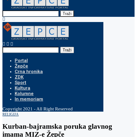
Traži
Traži
Portal
Žepče
Crna hronika
ZDK
Sport
Kultura
Kolumne
In memoriam
Copyright 2021 - All Right Reserved
RELIGIJA
Kurban-bajramska poruka glavnog
imama MIZ-e Žepče