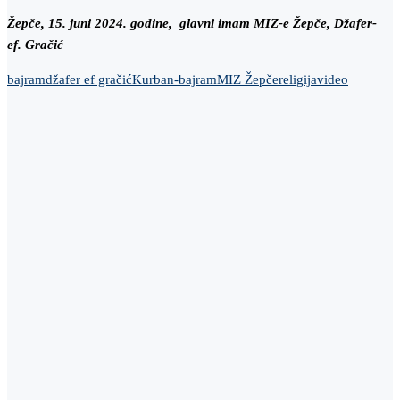
Žepče, 15. juni 2024. godine, glavni imam MIZ-e Žepče, Džafer-
ef. Gračić
bajram
džafer ef gračić
Kurban-bajram
MIZ Žepče
religija
video