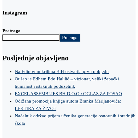
Instagram
Pretraga
Pretraga
Posljednje objavljeno
Na Edinovim krilima BiH ostvarila prvu pobjedu
Otišao je Edhem Edo Halilić – vizionar, veliki žepački
humanist i istaknuti poduzetnik
EXCEL ASSEMBLIES BH D.O.O.: OGLAS ZA POSAO
Održana promocija knjige autora Branka Marijanovića:
LEKTIRA ZA ŽIVOT
Načelnik održao prijem učenika generacije osnovnih i srednjih
škola