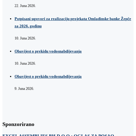
22. Juna 2026.
Potpisani ugovori za realizaciju projekata Omladinske banke Žepče
za 2026. godinu
10. Juna 2026.
Obavijest o prekidu vodosnabdijevanja
10. Juna 2026.
Obavijest o prekidu vodosnabdijevanja
9. Juna 2026.
Sponzorirano
EXCEL ASSEMBLIES BH D.O.O.: OGLAS ZA POSAO