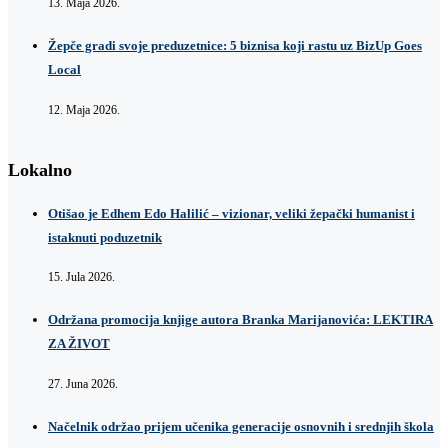
13. Maja 2026.
Žepče gradi svoje preduzetnice: 5 biznisa koji rastu uz BizUp Goes
Local
12. Maja 2026.
Lokalno
Otišao je Edhem Edo Halilić – vizionar, veliki žepački humanist i
istaknuti poduzetnik
15. Jula 2026.
Održana promocija knjige autora Branka Marijanovića: LEKTIRA
ZA ŽIVOT
27. Juna 2026.
Načelnik održao prijem učenika generacije osnovnih i srednjih škola