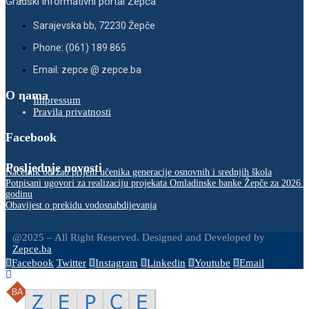
Gradski informativni portal Žepča
Sarajevska bb, 72230 Žepče
Phone: (061) 189 865
Email: zepce @ zepce.ba
O nama
Impressum
Pravila privatnosti
Facebook
Posljednje novosti
Načelnik održao prijem učenika generacije osnovnih i srednjih škola
Potpisani ugovori za realizaciju projekata Omladinske banke Žepče za 2026.
godinu
Obavijest o prekidu vodosnabdijevanja
@2025 – All Right Reserved. Designed and Developed by
Zepce.ba
Facebook
Twitter
Instagram
Linkedin
Youtube
Email