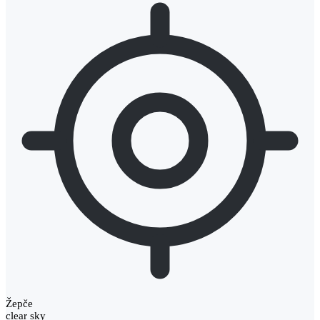
Žepče
clear sky