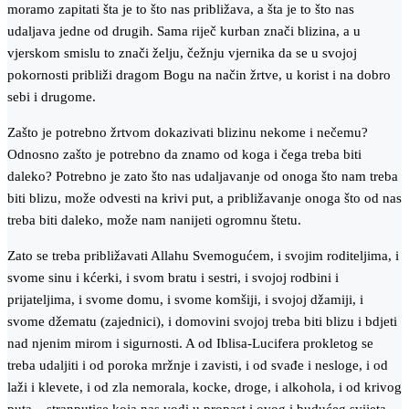
moramo zapitati šta je to što nas približava, a šta je to što nas
udaljava jedne od drugih. Sama riječ kurban znači blizina, a u
vjerskom smislu to znači želju, čežnju vjernika da se u svojoj
pokornosti približi dragom Bogu na način žrtve, u korist i na dobro
sebi i drugome.
Zašto je potrebno žrtvom dokazivati blizinu nekome i nečemu?
Odnosno zašto je potrebno da znamo od koga i čega treba biti
daleko? Potrebno je zato što nas udaljavanje od onoga što nam treba
biti blizu, može odvesti na krivi put, a približavanje onoga što od nas
treba biti daleko, može nam nanijeti ogromnu štetu.
Zato se treba približavati Allahu Svemogućem, i svojim roditeljima, i
svome sinu i kćerki, i svom bratu i sestri, i svojoj rodbini i
prijateljima, i svome domu, i svome komšiji, i svojoj džamiji, i
svome džematu (zajednici), i domovini svojoj treba biti blizu i bdjeti
nad njenim mirom i sigurnosti. A od Iblisa-Lucifera prokletog se
treba udaljiti i od poroka mržnje i zavisti, i od svađe i nesloge, i od
laži i klevete, i od zla nemorala, kocke, droge, i alkohola, i od krivog