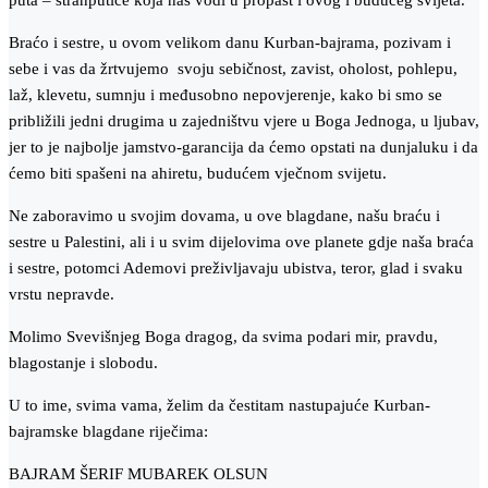
puta – stranputice koja nas vodi u propast i ovog i budućeg svijeta.
Braćo i sestre, u ovom velikom danu Kurban-bajrama, pozivam i
sebe i vas da žrtvujemo svoju sebičnost, zavist, oholost, pohlepu,
laž, klevetu, sumnju i međusobno nepovjerenje, kako bi smo se
približili jedni drugima u zajedništvu vjere u Boga Jednoga, u ljubav,
jer to je najbolje jamstvo-garancija da ćemo opstati na dunjaluku i da
ćemo biti spašeni na ahiretu, budućem vječnom svijetu.
Ne zaboravimo u svojim dovama, u ove blagdane, našu braću i
sestre u Palestini, ali i u svim dijelovima ove planete gdje naša braća
i sestre, potomci Ademovi preživljavaju ubistva, teror, glad i svaku
vrstu nepravde.
Molimo Svevišnjeg Boga dragog, da svima podari mir, pravdu,
blagostanje i slobodu.
U to ime, svima vama, želim da čestitam nastupajuće Kurban-
bajramske blagdane riječima:
BAJRAM ŠERIF MUBAREK OLSUN