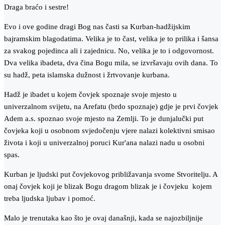
Draga braćo i sestre!
Evo i ove godine dragi Bog nas časti sa Kurban-hadžijskim
bajramskim blagodatima. Velika je to čast, velika je to prilika i šansa
za svakog pojedinca ali i zajednicu. No, velika je to i odgovornost.
Dva velika ibadeta, dva čina Bogu mila, se izvršavaju ovih dana. To
su hadž, peta islamska dužnost i žrtvovanje kurbana.
Hadž je ibadet u kojem čovjek spoznaje svoje mjesto u
univerzalnom svijetu, na Arefatu (brdo spoznaje) gdje je prvi čovjek
Adem a.s. spoznao svoje mjesto na Zemlji. To je dunjalučki put
čovjeka koji u osobnom svjedočenju vjere nalazi kolektivni smisao
života i koji u univerzalnoj poruci Kur'ana nalazi nadu u osobni
spas.
Kurban je ljudski put čovjekovog približavanja svome Stvoritelju. A
onaj čovjek koji je blizak Bogu dragom blizak je i čovjeku kojem
treba ljudska ljubav i pomoć.
Malo je trenutaka kao što je ovaj današnji, kada se najozbiljnije