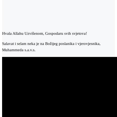
Hvala Allahu Uzvišenom, Gospodaru svih svjetova!
Salavat i selam neka je na Božijeg poslanika i vjerovjesnika,
Muhammeda s.a.v.s.