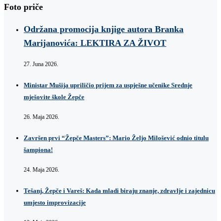
Foto priče
Održana promocija knjige autora Branka
Marijanovića: LEKTIRA ZA ŽIVOT
27. Juna 2026.
Ministar Mušija upriličio prijem za uspješne učenike Srednje
mješovite škole Žepče
26. Maja 2026.
Završen prvi “Žepče Masters”: Mario Željo Milošević odnio titulu
šampiona!
24. Maja 2026.
Tešanj, Žepče i Vareš: Kada mladi biraju znanje, zdravlje i zajednicu
umjesto improvizacije