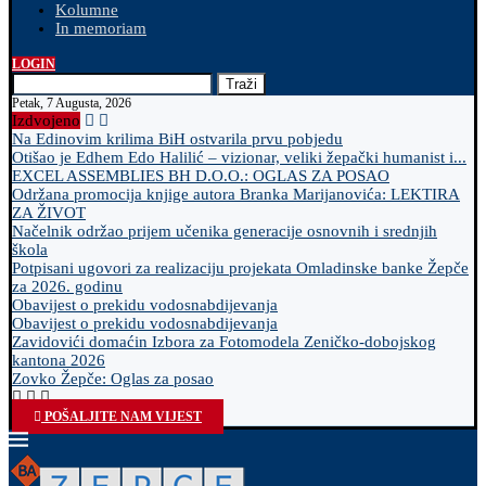
Kolumne
In memoriam
LOGIN
Traži
Petak, 7 Augusta, 2026
Izdvojeno
Na Edinovim krilima BiH ostvarila prvu pobjedu
Otišao je Edhem Edo Halilić – vizionar, veliki žepački humanist i...
EXCEL ASSEMBLIES BH D.O.O.: OGLAS ZA POSAO
Održana promocija knjige autora Branka Marijanovića: LEKTIRA
ZA ŽIVOT
Načelnik održao prijem učenika generacije osnovnih i srednjih
škola
Potpisani ugovori za realizaciju projekata Omladinske banke Žepče
za 2026. godinu
Obavijest o prekidu vodosnabdijevanja
Obavijest o prekidu vodosnabdijevanja
Zavidovići domaćin Izbora za Fotomodela Zeničko-dobojskog
kantona 2026
Zovko Žepče: Oglas za posao
POŠALJITE NAM VIJEST