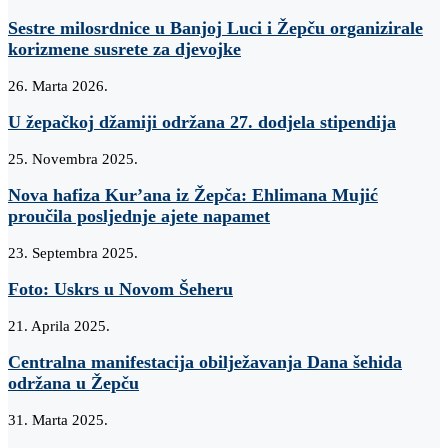
Sestre milosrdnice u Banjoj Luci i Žepču organizirale
korizmene susrete za djevojke
26. Marta 2026.
U žepačkoj džamiji održana 27. dodjela stipendija
25. Novembra 2025.
Nova hafiza Kur’ana iz Žepča: Ehlimana Mujić
proučila posljednje ajete napamet
23. Septembra 2025.
Foto: Uskrs u Novom Šeheru
21. Aprila 2025.
Centralna manifestacija obilježavanja Dana šehida
održana u Žepču
31. Marta 2025.