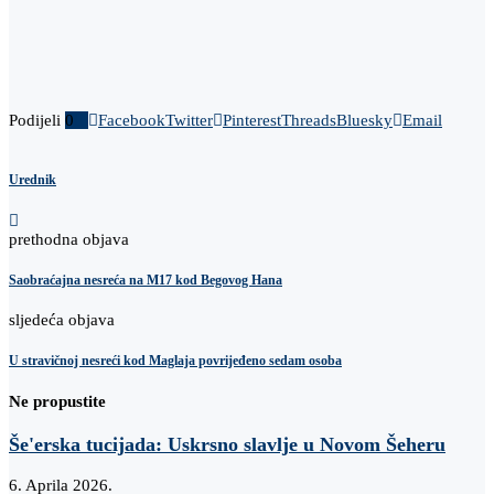
Podijeli
0
Facebook
Twitter
Pinterest
Threads
Bluesky
Email
Urednik
prethodna objava
Saobraćajna nesreća na M17 kod Begovog Hana
sljedeća objava
U stravičnoj nesreći kod Maglaja povrijeđeno sedam osoba
Ne propustite
Še'erska tucijada: Uskrsno slavlje u Novom Šeheru
6. Aprila 2026.