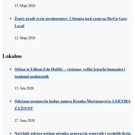
13. Maja 2026.
Žepče gradi svoje preduzetnice: 5 biznisa koji rastu uz BizUp Goes
Local
12. Maja 2026.
Lokalno
Otišao je Edhem Edo Halilić – vizionar, veliki žepački humanist i
istaknuti poduzetnik
15. Jula 2026.
Održana promocija knjige autora Branka Marijanovića: LEKTIRA
ZA ŽIVOT
27. Juna 2026.
Načelnik održao prijem učenika generacije osnovnih i srednjih škola