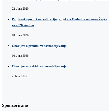
22. Juna 2026.
Potpisani ugovori za realizaciju projekata Omladinske banke Žepče
za 2026. godinu
10. Juna 2026.
Obavijest o prekidu vodosnabdijevanja
10. Juna 2026.
Obavijest o prekidu vodosnabdijevanja
9. Juna 2026.
Sponzorirano