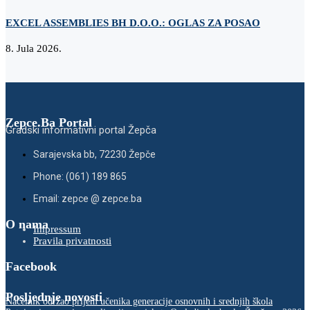
EXCEL ASSEMBLIES BH D.O.O.: OGLAS ZA POSAO
Z
8. Jula 2026.
2
Zepce.Ba Portal
Gradski informativni portal Žepča
Sarajevska bb, 72230 Žepče
Phone: (061) 189 865
Email: zepce @ zepce.ba
O nama
Impressum
Pravila privatnosti
Facebook
Posljednje novosti
Načelnik održao prijem učenika generacije osnovnih i srednjih škola