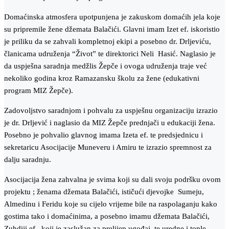
Domaćinska atmosfera upotpunjena je zakuskom domaćih jela koje
su pripremile žene džemata Balačići. Glavni imam Izet ef. iskoristio
je priliku da se zahvali kompletnoj ekipi a posebno dr. Drljeviću,
članicama udruženja “Život” te direktorici Neli Hasić. Naglasio je
da uspješna saradnja medžlis Žepče i ovoga udruženja traje već
nekoliko godina kroz Ramazansku školu za žene (edukativni
program MIZ Žepče).
Zadovoljstvo saradnjom i pohvalu za uspješnu organizaciju izrazio
je dr. Drljević i naglasio da MIZ Žepče prednjači u edukaciji žena.
Posebno je pohvalio glavnog imama Izeta ef. te predsjednicu i
sekretaricu Asocijacije Muneveru i Amiru te izrazio spremnost za
dalju saradnju.
Asocijacija žena zahvalna je svima koji su dali svoju podršku ovom
projektu ; ženama džemata Balačići, ističući djevojke Sumeju,
Almedinu i Feridu koje su cijelo vrijeme bile na raspolaganju kako
gostima tako i domaćinima, a posebno imamu džemata Balačići,
Zuhdiji ef., koji je zaslužan za prelijep ugođaj, te uredne i tople