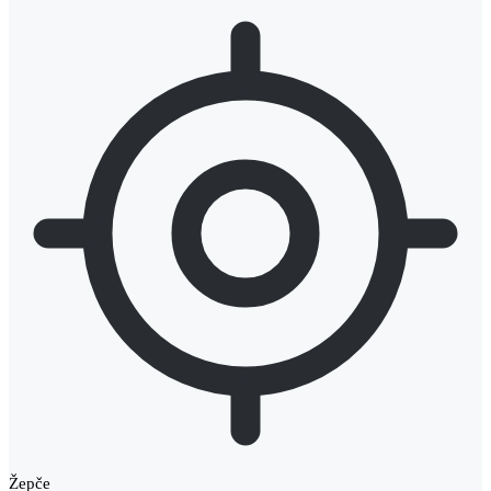
Žepče