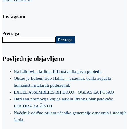
Instagram
Pretraga
Pretraga
Posljednje objavljeno
Na Edinovim krilima BiH ostvarila prvu pobjedu
Otišao je Edhem Edo Halilić – vizionar, veliki žepački
humanist i istaknuti poduzetnik
EXCEL ASSEMBLIES BH D.O.O.: OGLAS ZA POSAO
Održana promocija knjige autora Branka Marijanovića:
LEKTIRA ZA ŽIVOT
Načelnik održao prijem učenika generacije osnovnih i srednjih
škola