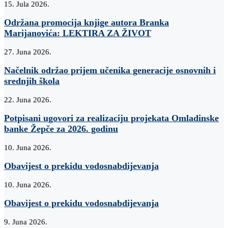
15. Jula 2026.
Održana promocija knjige autora Branka
Marijanovića: LEKTIRA ZA ŽIVOT
27. Juna 2026.
Načelnik održao prijem učenika generacije osnovnih i
srednjih škola
22. Juna 2026.
Potpisani ugovori za realizaciju projekata Omladinske
banke Žepče za 2026. godinu
10. Juna 2026.
Obavijest o prekidu vodosnabdijevanja
10. Juna 2026.
Obavijest o prekidu vodosnabdijevanja
9. Juna 2026.