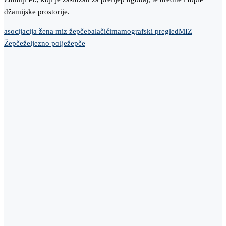
džamijske prostorije.
asocijacija žena miz žepče
balačići
mamografski pregled
MIZ
Žepče
željezno polje
žepče