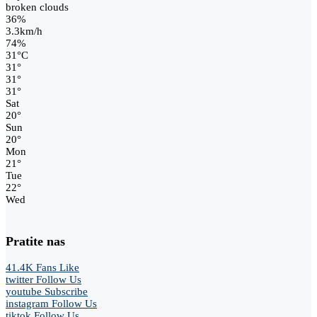
broken clouds
36%
3.3km/h
74%
31
°
C
31
°
31
°
31
°
Sat
20
°
Sun
20
°
Mon
21
°
Tue
22
°
Wed
Pratite nas
41.4K
Fans
Like
twitter
Follow Us
youtube
Subscribe
instagram
Follow Us
tiktok
Follow Us