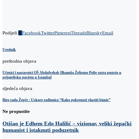
Podijeli
0
Facebook
Twitter
Pinterest
Threads
Bluesky
Email
Urednik
prethodna objava
Učenici i nastavnici OŠ Abdulvehab Ilhamija Željezno Polje sutra putuju u
prijateljsku posjetu u Istanbul
sljedeća objava
Biro rada Žepče : Uskoro radionica “Kako pokrenuti vlastiti biznis”
Ne propustite
Otišao je Edhem Edo Halilić – vizionar, veliki žepački
humanist i istaknuti poduzetnik