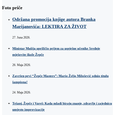
Foto priče
Održana promocija knjige autora Branka
Marijanovića: LEKTIRA ZA ŽIVOT
27. Juna 2026.
Ministar Mušija upriličio prijem za uspješne učenike Srednje
mješovite škole Žepče
26. Maja 2026.
Završen prvi “Žepče Masters”: Mario Željo Milošević odnio titulu
šampiona!
24. Maja 2026.
Tešanj, Žepče i Vareš: Kada mladi biraju znanje, zdravlje i zajednicu
umjesto improvizacije