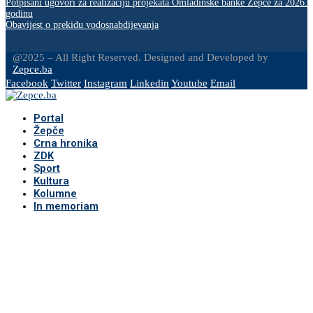
Potpisani ugovori za realizaciju projekata Omladinske banke Žepče za 2026.
godinu
Obavijest o prekidu vodosnabdijevanja
@2025 – All Right Reserved. Designed and Developed by
Zepce.ba
Facebook
Twitter
Instagram
Linkedin
Youtube
Email
Portal
Žepče
Crna hronika
ZDK
Sport
Kultura
Kolumne
In memoriam