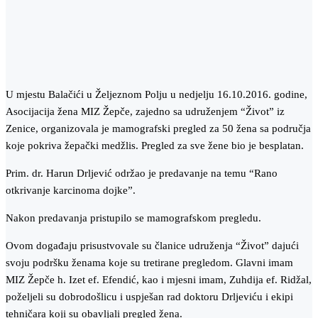
U mjestu Balačići u Željeznom Polju u nedjelju 16.10.2016. godine,
Asocijacija žena MIZ Žepče, zajedno sa udruženjem “Život” iz
Zenice, organizovala je mamografski pregled za 50 žena sa područja
koje pokriva žepački medžlis. Pregled za sve žene bio je besplatan.
Prim. dr. Harun Drljević održao je predavanje na temu “Rano
otkrivanje karcinoma dojke”.
Nakon predavanja pristupilo se mamografskom pregledu.
Ovom događaju prisustvovale su članice udruženja “Život” dajući
svoju podršku ženama koje su tretirane pregledom. Glavni imam
MIZ Žepče h. Izet ef. Efendić, kao i mjesni imam, Zuhdija ef. Ridžal,
poželjeli su dobrodošlicu i uspješan rad doktoru Drljeviću i ekipi
tehničara koji su obavljali pregled žena.