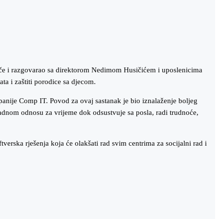
Žepče i razgovarao sa direktorom Nedimom Husičićem i uposlenicima
ata i zaštiti porodice sa djecom.
mpanije Comp IT. Povod za ovaj sastanak je bio iznalaženje boljeg
radnom odnosu za vrijeme dok odsustvuje sa posla, radi trudnoće,
verska rješenja koja će olakšati rad svim centrima za socijalni rad i