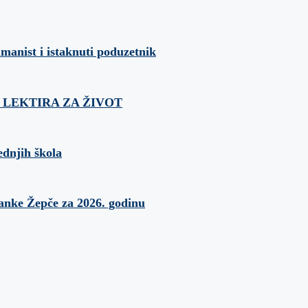
umanist i istaknuti poduzetnik
ća: LEKTIRA ZA ŽIVOT
ednjih škola
banke Žepče za 2026. godinu