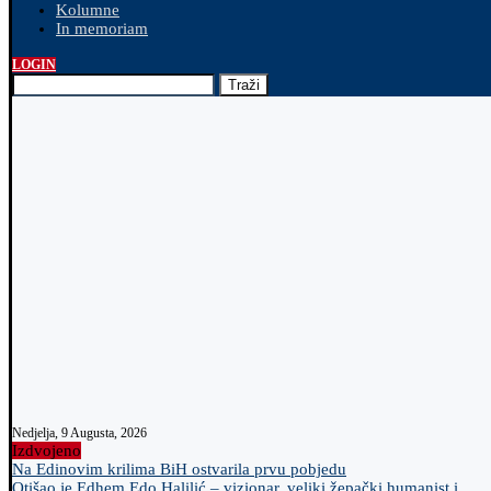
Kolumne
In memoriam
LOGIN
Traži
Nedjelja, 9 Augusta, 2026
Izdvojeno
Na Edinovim krilima BiH ostvarila prvu pobjedu
Otišao je Edhem Edo Halilić – vizionar, veliki žepački humanist i...