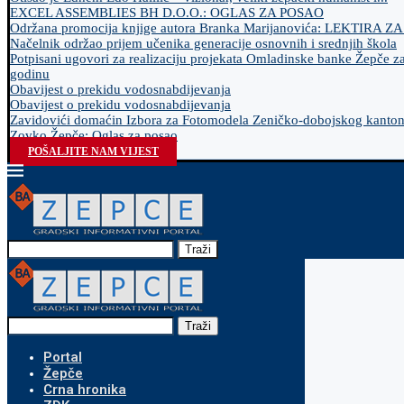
EXCEL ASSEMBLIES BH D.O.O.: OGLAS ZA POSAO
Održana promocija knjige autora Branka Marijanovića: LEKTIRA Z
Načelnik održao prijem učenika generacije osnovnih i srednjih škola
Potpisani ugovori za realizaciju projekata Omladinske banke Žepče z
godinu
Obavijest o prekidu vodosnabdijevanja
Obavijest o prekidu vodosnabdijevanja
Zavidovići domaćin Izbora za Fotomodela Zeničko-dobojskog kanto
Zovko Žepče: Oglas za posao
POŠALJITE NAM VIJEST
Traži
Traži
Portal
Žepče
Crna hronika