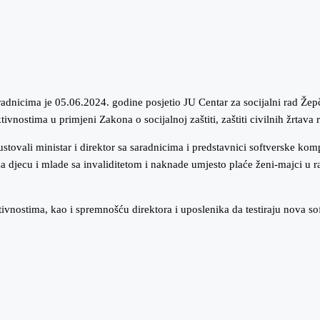
 saradnicima je 05.06.2024. godine posjetio JU Centar za socijalni rad 
vnostima u primjeni Zakona o socijalnoj zaštiti, zaštiti civilnih žrtava r
stovali ministar i direktor sa saradnicima i predstavnici softverske ko
a djecu i mlade sa invaliditetom i naknade umjesto plaće ženi-majci u 
vnostima, kao i spremnošću direktora i uposlenika da testiraju nova soft