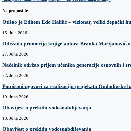
Ne propustite
Otišao je Edhem Edo Halilić – vizionar, veliki žepački h
15. Jula 2026.
Održana promocija knjige autora Branka Marijanovi
27. Juna 2026.
Načelnik održao prijem učenika generacije osnovnih i sr
22. Juna 2026.
Potpisani ugovori za realizaciju projekata Omladinske 
10. Juna 2026.
Obavijest o prekidu vodosnabdijevanja
10. Juna 2026.
Obavijest o prekidu vodosnabdijevanja