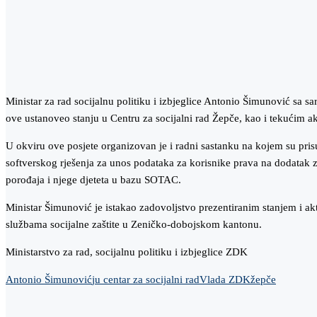
Ministar za rad socijalnu politiku i izbjeglice Antonio Šimunović sa
ove ustanoveo stanju u Centru za socijalni rad Žepče, kao i tekućim akti
U okviru ove posjete organizovan je i radni sastanku na kojem su prisu
softverskog rješenja za unos podataka za korisnike prava na dodatak z
porođaja i njege djeteta u bazu SOTAC.
Ministar Šimunović je istakao zadovoljstvo prezentiranim stanjem i akti
službama socijalne zaštite u Zeničko-dobojskom kantonu.
Ministarstvo za rad, socijalnu politiku i izbjeglice ZDK
Antonio Šimunović
ju centar za socijalni rad
Vlada ZDK
žepče