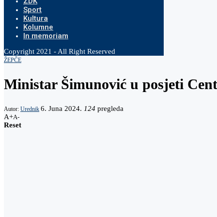
ZDK
Sport
Kultura
Kolumne
In memoriam
Copyright 2021 - All Right Reserved
ŽEPČE
Ministar Šimunović u posjeti Cent
6. Juna 2024.
124
pregleda
Autor:
Urednik
A+
A-
Reset