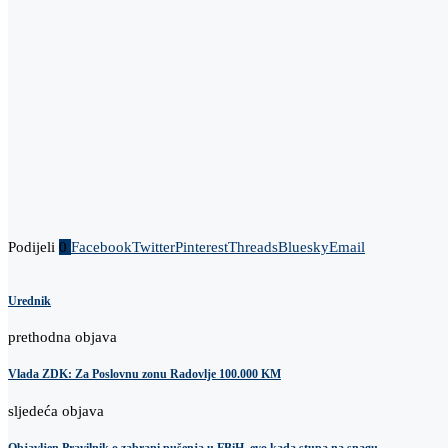
Podijeli
0
Facebook
Twitter
Pinterest
Threads
Bluesky
Email
Urednik
prethodna objava
Vlada ZDK: Za Poslovnu zonu Radovlje 100.000 KM
sljedeća objava
Objavljen Pravilnik o zabrani pušenja u FBiH, evo kada stupa na snagu