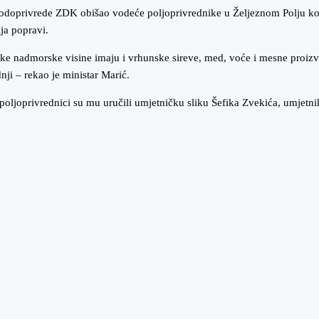
odoprivrede ZDK obišao vodeće poljoprivrednike u Željeznom Polju kod 
ija popravi.
soke nadmorske visine imaju i vrhunske sireve, med, voće i mesne proiz
nji – rekao je ministar Marić.
, poljoprivrednici su mu uručili umjetničku sliku Šefika Zvekića, umjetni