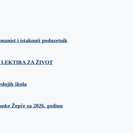
umanist i istaknuti poduzetnik
ća: LEKTIRA ZA ŽIVOT
ednjih škola
banke Žepče za 2026. godinu