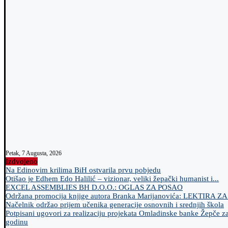
Petak, 7 Augusta, 2026
Izdvojeno
Na Edinovim krilima BiH ostvarila prvu pobjedu
Otišao je Edhem Edo Halilić – vizionar, veliki žepački humanist i...
EXCEL ASSEMBLIES BH D.O.O.: OGLAS ZA POSAO
Održana promocija knjige autora Branka Marijanovića: LEKTIRA Z
Načelnik održao prijem učenika generacije osnovnih i srednjih škola
Potpisani ugovori za realizaciju projekata Omladinske banke Žepče z
godinu