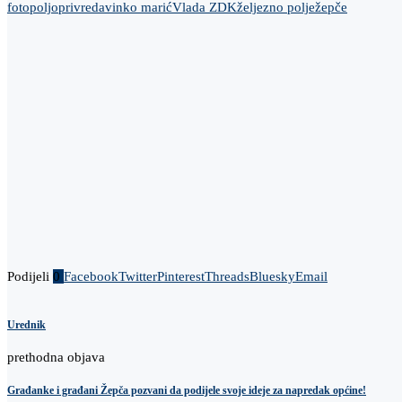
foto
poljoprivreda
vinko marić
Vlada ZDK
željezno polje
žepče
Podijeli
0
Facebook
Twitter
Pinterest
Threads
Bluesky
Email
Urednik
prethodna objava
Građanke i građani Žepča pozvani da podijele svoje ideje za napredak općine!