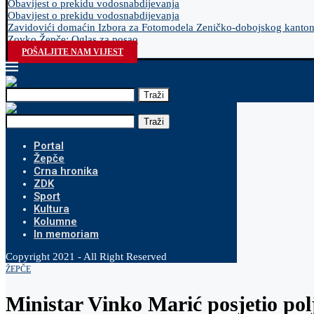
Obavijest o prekidu vodosnabdijevanja
Obavijest o prekidu vodosnabdijevanja
Zavidovići domaćin Izbora za Fotomodela Zeničko-dobojskog kanto
Zovko Žepče: Oglas za posao
POŠALJITE NAM VIJEST
Traži
Traži
Portal
Žepče
Crna hronika
ZDK
Sport
Kultura
Kolumne
In memoriam
Copyright 2021 - All Right Reserved
ŽEPČE
Ministar Vinko Marić posjetio po