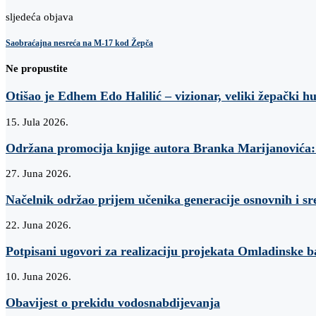
sljedeća objava
Saobraćajna nesreća na M-17 kod Žepča
Ne propustite
Otišao je Edhem Edo Halilić – vizionar, veliki žepački h
15. Jula 2026.
Održana promocija knjige autora Branka Marijanovi
27. Juna 2026.
Načelnik održao prijem učenika generacije osnovnih i sr
22. Juna 2026.
Potpisani ugovori za realizaciju projekata Omladinske 
10. Juna 2026.
Obavijest o prekidu vodosnabdijevanja