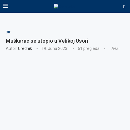
BIH
Muškarac se utopio u Velikoj Usori
Autor:
Urednik
19. Juna 2023.
61
pregleda
A+
A-