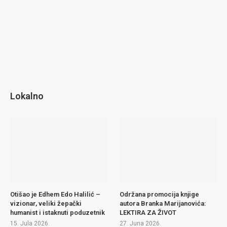
Lokalno
Otišao je Edhem Edo Halilić –
Održana promocija knjige
vizionar, veliki žepački
autora Branka Marijanovića:
humanist i istaknuti poduzetnik
LEKTIRA ZA ŽIVOT
15. Jula 2026.
27. Juna 2026.