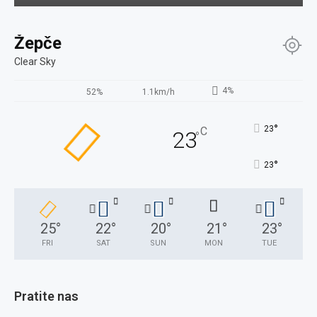
Žepče
Clear Sky
4%
52%
1.1km/h
°
23
C
23
°
°
23
25
°
22
°
20
°
21
°
23
°
FRI
SAT
SUN
MON
TUE
Pratite nas