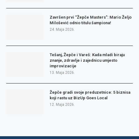
Završen prvi “Žepče Masters”: Mario Željo
Milošević odnio titulu šampiona!
24. Maja 2026.
Tešanj, Žepče i Vareš: Kada mladi biraju
znanje, zdravlje i zajednicu umjesto
improvizacije
13. Maja 2026.
Žepče gradi svoje preduzetnice: 5 biznisa
koji rastu uz BizUp Goes Local
12. Maja 2026.