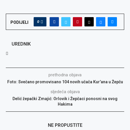
0
PODIJELI
UREDNIK
prethodna objava
Foto: Svečano promovisano 104 novih učača Kur'ana u Žepču
sljedeća objava
Delić žepački Zmajić: Orlovik i Žepčaci ponosni na svog
Hakima
NE PROPUSTITE