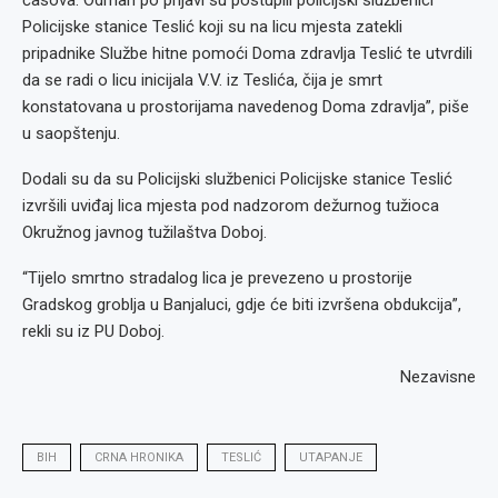
časova.”Odmah po prijavi su postupili policijski službenici
Policijske stanice Teslić koji su na licu mjesta zatekli
pripadnike Službe hitne pomoći Doma zdravlja Teslić te utvrdili
da se radi o licu inicijala V.V. iz Teslića, čija je smrt
konstatovana u prostorijama navedenog Doma zdravlja”, piše
u saopštenju.
Dodali su da su Policijski službenici Policijske stanice Teslić
izvršili uviđaj lica mjesta pod nadzorom dežurnog tužioca
Okružnog javnog tužilaštva Doboj.
“Tijelo smrtno stradalog lica je prevezeno u prostorije
Gradskog groblja u Banjaluci, gdje će biti izvršena obdukcija”,
rekli su iz PU Doboj.
Nezavisne
BIH
CRNA HRONIKA
TESLIĆ
UTAPANJE