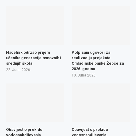
Načelnik održao prijem
Potpisani ugovori za
učenika generacije osnovnih i
realizaciju projekata
srednjih škola
Omladinske banke Žepče za
2026. godinu
22. Juna 2026.
10. Juna 2026.
Obavijest o prekidu
Obavijest o prekidu
vodosnabdijevanja
vodosnabdijevanja