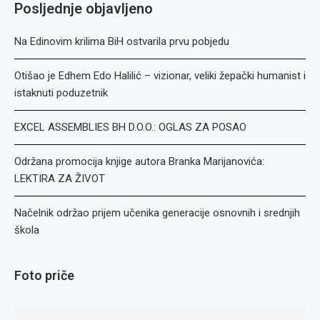
Posljednje objavljeno
Na Edinovim krilima BiH ostvarila prvu pobjedu
Otišao je Edhem Edo Halilić – vizionar, veliki žepački humanist i
istaknuti poduzetnik
EXCEL ASSEMBLIES BH D.O.O.: OGLAS ZA POSAO
Održana promocija knjige autora Branka Marijanovića:
LEKTIRA ZA ŽIVOT
Načelnik održao prijem učenika generacije osnovnih i srednjih
škola
Foto priče