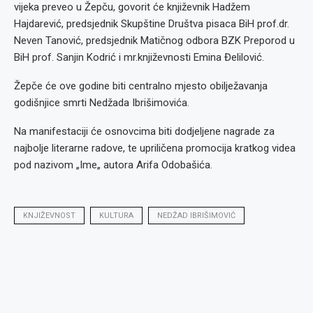
vijeka preveo u Žepču, govorit će književnik Hadžem
Hajdarević, predsjednik Skupštine Društva pisaca BiH prof.dr.
Neven Tanović, predsjednik Matičnog odbora BZK Preporod u
BiH prof. Sanjin Kodrić i mr.književnosti Emina Đelilović.
Žepče će ove godine biti centralno mjesto obilježavanja
godišnjice smrti Nedžada Ibrišimovića.
Na manifestaciji će osnovcima biti dodjeljene nagrade za
najbolje literarne radove, te upriličena promocija kratkog videa
pod nazivom „Ime„ autora Arifa Odobašića.
KNJIŽEVNOST
KULTURA
NEDŽAD IBRIŠIMOVIĆ