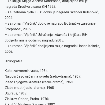
– za knjigu Knjiga Adema Kahrimana, dodijeljena mu je
nagrada Društva pisaca BiH 1992.
– za Izabrana djela I – X, dobio je nagradu Skender Kulenović,
2004.
– za roman “Vječnik” dobio je nagradu Bošnjačke zajednice
“Preporod”, 2005.
– za roman “Vječnik” Udruženje izdavača i knjižara BiH
dodijelilo mu je godišnju nagradu 2005.
– za roman “Vječnik” dodijeljena mu je nagrada Hasan Kaimija,
2006.
Bibliografija
Kuća zatvorenih vrata, 1964.
Najbolji časovničar na svijetu (radio-drama), 1967.
Pisac i njegova kreatura (radio-drama), 1968.
Zlatni most (radio-drama), 1968.
Ugursuz, 1968.
Zla krev, Odeon, Praha, 1976;
3. izd. V. Masleša, Sarajevo, 1982;