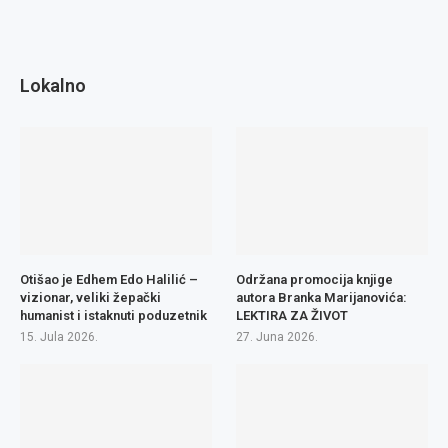
Lokalno
Otišao je Edhem Edo Halilić –
Održana promocija knjige
vizionar, veliki žepački
autora Branka Marijanovića:
humanist i istaknuti poduzetnik
LEKTIRA ZA ŽIVOT
15. Jula 2026.
27. Juna 2026.