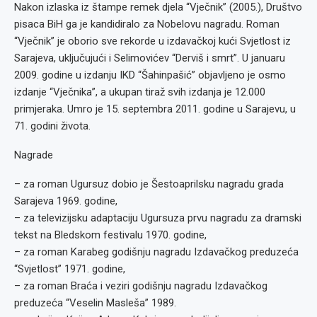
Nakon izlaska iz štampe remek djela “Vječnik” (2005.), Društvo
pisaca BiH ga je kandidiralo za Nobelovu nagradu. Roman
“Vječnik” je oborio sve rekorde u izdavačkoj kući Svjetlost iz
Sarajeva, uključujući i Selimovićev “Derviš i smrt”. U januaru
2009. godine u izdanju IKD “Šahinpašić” objavljeno je osmo
izdanje “Vječnika”, a ukupan tiraž svih izdanja je 12.000
primjeraka. Umro je 15. septembra 2011. godine u Sarajevu, u
71. godini života.
Nagrade
– za roman Ugursuz dobio je Šestoaprilsku nagradu grada
Sarajeva 1969. godine,
– za televizijsku adaptaciju Ugursuza prvu nagradu za dramski
tekst na Bledskom festivalu 1970. godine,
– za roman Karabeg godišnju nagradu Izdavačkog preduzeća
“Svjetlost” 1971. godine,
– za roman Braća i veziri godišnju nagradu Izdavačkog
preduzeća “Veselin Masleša” 1989.