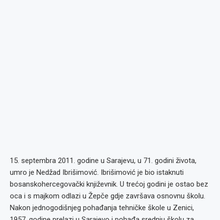
15. septembra 2011. godine u Sarajevu, u 71. godini života,
umro je Nedžad Ibrišimović. Ibrišimović je bio istaknuti
bosanskohercegovački književnik. U trećoj godini je ostao bez
oca i s majkom odlazi u Žepče gdje završava osnovnu školu.
Nakon jednogodišnjeg pohađanja tehničke škole u Zenici,
1957. godine prelazi u Sarajevo i pohađa srednju školu za