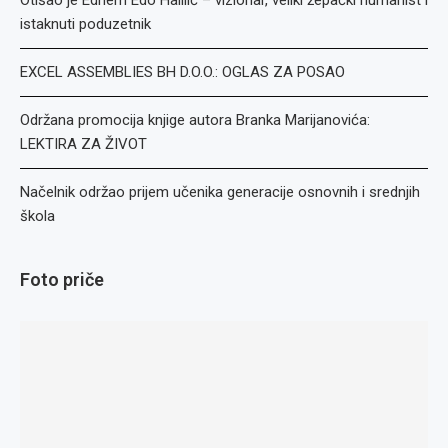
Otišao je Edhem Edo Halilić – vizionar, veliki žepački humanist i
istaknuti poduzetnik
EXCEL ASSEMBLIES BH D.O.O.: OGLAS ZA POSAO
Održana promocija knjige autora Branka Marijanovića:
LEKTIRA ZA ŽIVOT
Načelnik održao prijem učenika generacije osnovnih i srednjih
škola
Foto priče