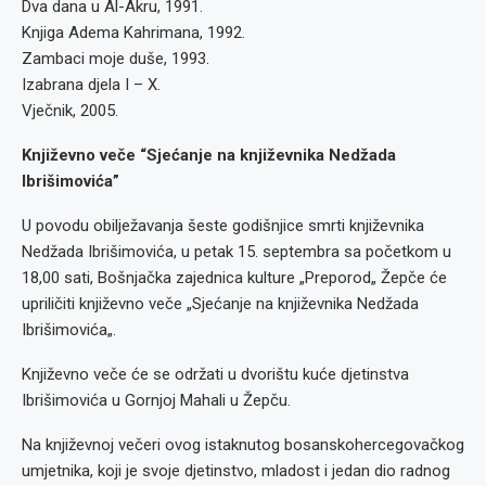
Dva dana u Al-Akru, 1991.
Knjiga Adema Kahrimana, 1992.
Zambaci moje duše, 1993.
Izabrana djela I – X.
Vječnik, 2005.
Književno veče “Sjećanje na književnika Nedžada
Ibrišimovića”
U povodu obilježavanja šeste godišnjice smrti književnika
Nedžada Ibrišimovića, u petak 15. septembra sa početkom u
18,00 sati, Bošnjačka zajednica kulture „Preporod„ Žepče će
upriličiti književno veče „Sjećanje na književnika Nedžada
Ibrišimovića„.
Književno veče će se održati u dvorištu kuće djetinstva
Ibrišimovića u Gornjoj Mahali u Žepču.
Na književnoj večeri ovog istaknutog bosanskohercegovačkog
umjetnika, koji je svoje djetinstvo, mladost i jedan dio radnog