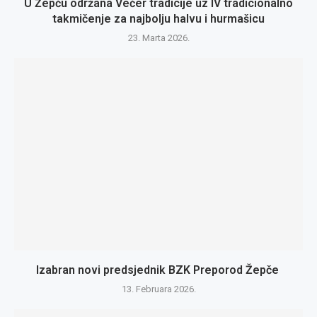
U Žepču održana Večer tradicije uz IV tradicionalno
takmičenje za najbolju halvu i hurmašicu
23. Marta 2026.
Izabran novi predsjednik BZK Preporod Žepče
13. Februara 2026.