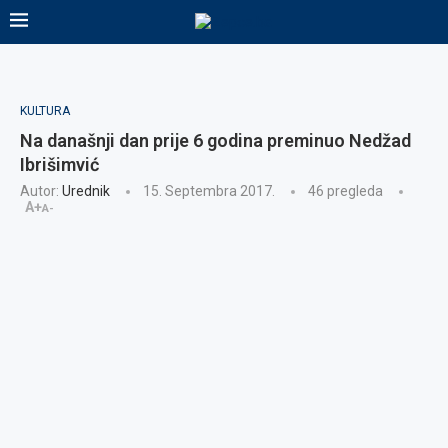
KULTURA
Na današnji dan prije 6 godina preminuo Nedžad
Ibrišimvić
Autor:
Urednik
15. Septembra 2017.
46
pregleda
A+
A-