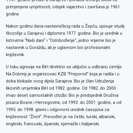
primjenjene umjetnosti, odsjek vajarstvo i završava je 1961.
godine.
Nakon godinu dana nastavničkog rada u Žepču, upisuje studij
filozofije u Sarajevu i diplomira 1977. godine. Bio je urednik u
listovima “Naši dani” i “Oslobođenje”, jedno vrijeme bio je
nastavnik u Goraždu, ali je uglavnom bio profesionalni
književnik.
U toku agresije na BiH direktno se uključio u odbranu zemlje.
Na Dobrinji je organizovao KZB “Preporod” koja je radila i u
doba blokade ovog dijela Sarajeva. Bio je član Udruženja
likovnih umjetnika BiH od 1982. godine. Od 1982. do 2000.
imao deset samostalnih izložbi. Bio je predsjednik Društva
pisaca Bosne i Hercegovine, od 1993. do 2001. godine, a od
1995. do 1998. glavni i odgovorni urednik časopisa za
književnost “Život”. Prevođen je na češki, turski, albanski,
engleski, francuski, španski, njemački i italijanski.