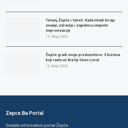
Tešanj, Žepče i Vareš: Kada mladi biraju
znanje, zdravlje i zajednicu umjesto
improvizacije
13. Maja 2026.
Žepče gradi svoje preduzetnice: 5 biznisa
koji rastu uz BizUp Goes Local
12. Maja 2026.
Zepce.Ba Portal
Gradski informativni portal Žepča