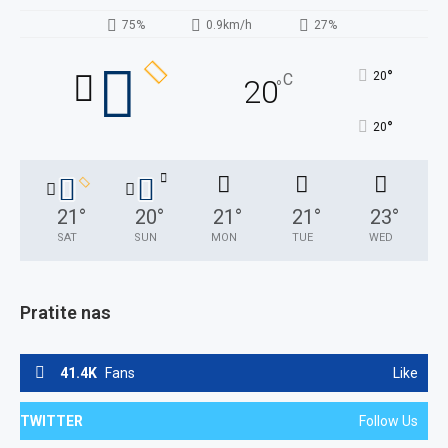
75%
0.9km/h
27%
°
20
C
20
°
°
20
21
°
20
°
21
°
21
°
23
°
SAT
SUN
MON
TUE
WED
Pratite nas
41.4K
Fans
Like
TWITTER
Follow Us