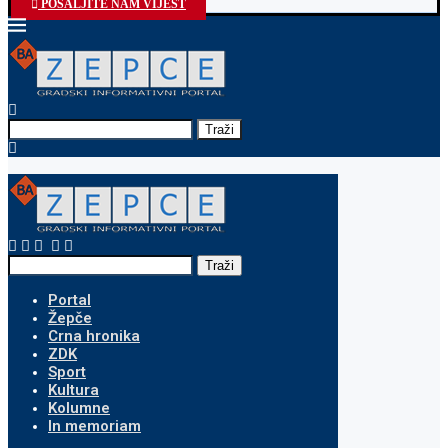
POŠALJITE NAM VIJEST
Traži
Traži
Portal
Žepče
Crna hronika
ZDK
Sport
Kultura
Kolumne
In memoriam