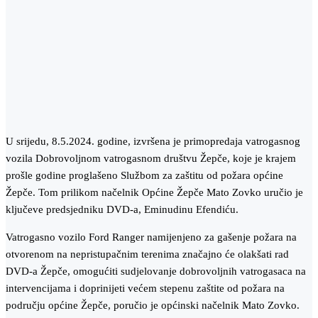
U srijedu, 8.5.2024. godine, izvršena je primopredaja vatrogasnog
vozila Dobrovoljnom vatrogasnom društvu Žepče, koje je krajem
prošle godine proglašeno Službom za zaštitu od požara općine
Žepče. Tom prilikom načelnik Općine Žepče Mato Zovko uručio je
ključeve predsjedniku DVD-a, Eminudinu Efendiću.
Vatrogasno vozilo Ford Ranger namijenjeno za gašenje požara na
otvorenom na nepristupačnim terenima značajno će olakšati rad
DVD-a Žepče, omogućiti sudjelovanje dobrovoljnih vatrogasaca na
intervencijama i doprinijeti većem stepenu zaštite od požara na
području općine Žepče, poručio je općinski načelnik Mato Zovko.