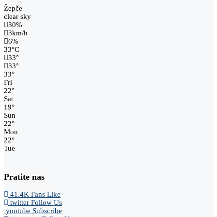
Žepče
clear sky
30%
3km/h
6%
33
°
C
33
°
33
°
33
°
Fri
22
°
Sat
19
°
Sun
22
°
Mon
22
°
Tue
Pratite nas
41.4K
Fans
Like
twitter
Follow Us
youtube
Subscribe