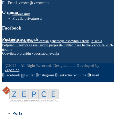
Email: zepce @ zepce.ba
O nama
Impressum
Pravila privatnosti
Facebook
Posljednje novosti
Načelnik održao prijem učenika generacije osnovnih i srednjih škola
Potpisani ugovori za realizaciju projekata Omladinske banke Žepče za 2026.
godinu
Obavijest o prekidu vodosnabdijevanja
@2025 – All Right Reserved. Designed and Developed by
Zepce.ba
Facebook
Twitter
Instagram
Linkedin
Youtube
Email
Portal