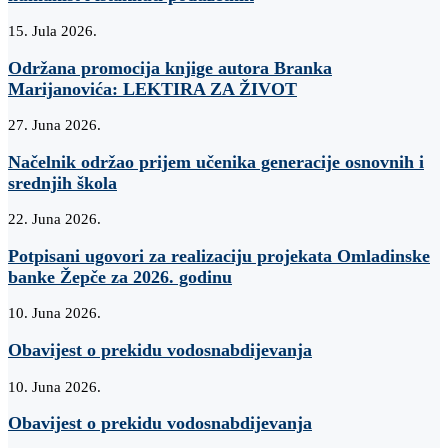
15. Jula 2026.
Održana promocija knjige autora Branka
Marijanovića: LEKTIRA ZA ŽIVOT
27. Juna 2026.
Načelnik održao prijem učenika generacije osnovnih i
srednjih škola
22. Juna 2026.
Potpisani ugovori za realizaciju projekata Omladinske
banke Žepče za 2026. godinu
10. Juna 2026.
Obavijest o prekidu vodosnabdijevanja
10. Juna 2026.
Obavijest o prekidu vodosnabdijevanja