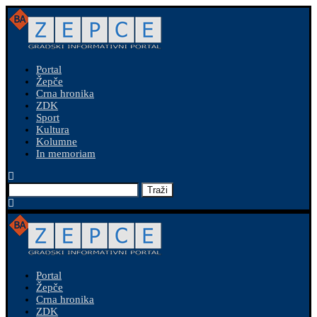
Portal
Žepče
Crna hronika
ZDK
Sport
Kultura
Kolumne
In memoriam
Traži
Portal
Žepče
Crna hronika
ZDK