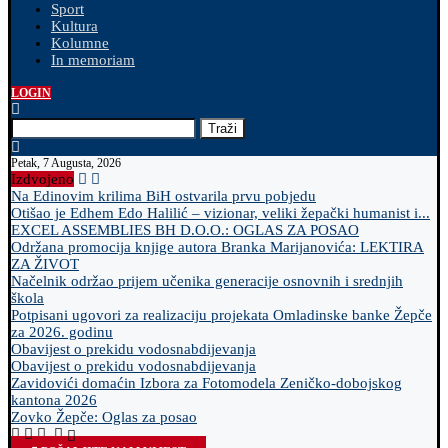
Sport
Kultura
Kolumne
In memoriam
LOGIN
Traži
Petak, 7 Augusta, 2026
Izdvojeno
Na Edinovim krilima BiH ostvarila prvu pobjedu
Otišao je Edhem Edo Halilić – vizionar, veliki žepački humanist i...
EXCEL ASSEMBLIES BH D.O.O.: OGLAS ZA POSAO
Održana promocija knjige autora Branka Marijanovića: LEKTIRA
ZA ŽIVOT
Načelnik održao prijem učenika generacije osnovnih i srednjih
škola
Potpisani ugovori za realizaciju projekata Omladinske banke Žepče
za 2026. godinu
Obavijest o prekidu vodosnabdijevanja
Obavijest o prekidu vodosnabdijevanja
Zavidovići domaćin Izbora za Fotomodela Zeničko-dobojskog
kantona 2026
Zovko Žepče: Oglas za posao