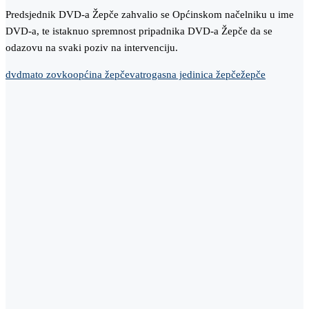
Predsjednik DVD-a Žepče zahvalio se Općinskom načelniku u ime
DVD-a, te istaknuo spremnost pripadnika DVD-a Žepče da se
odazovu na svaki poziv na intervenciju.
dvd
mato zovko
općina žepče
vatrogasna jedinica žepče
žepče