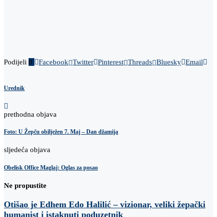
Podijeli
0
Facebook
Twitter
Pinterest
Threads
Bluesky
Email
Urednik
prethodna objava
Foto: U Žepču obilježen 7. Maj – Dan džamija
sljedeća objava
Obelisk Office Maglaj: Oglas za posao
Ne propustite
Otišao je Edhem Edo Halilić – vizionar, veliki žepački
humanist i istaknuti poduzetnik