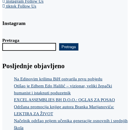
instagram
Follow Us
tiktok
Follow Us
Instagram
Pretraga
Pretraga
Posljednje objavljeno
Na Edinovim krilima BiH ostvarila prvu pobjedu
Otišao je Edhem Edo Halilić – vizionar, veliki žepački
humanist i istaknuti poduzetnik
EXCEL ASSEMBLIES BH D.O.O.: OGLAS ZA POSAO
Održana promocija knjige autora Branka Marijanovića:
LEKTIRA ZA ŽIVOT
Načelnik održao prijem učenika generacije osnovnih i srednjih
škola