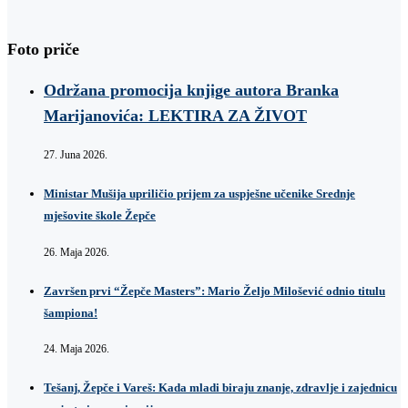
Foto priče
Održana promocija knjige autora Branka
Marijanovića: LEKTIRA ZA ŽIVOT
27. Juna 2026.
Ministar Mušija upriličio prijem za uspješne učenike Srednje
mješovite škole Žepče
26. Maja 2026.
Završen prvi “Žepče Masters”: Mario Željo Milošević odnio titulu
šampiona!
24. Maja 2026.
Tešanj, Žepče i Vareš: Kada mladi biraju znanje, zdravlje i zajednicu