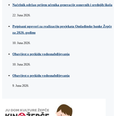
Načelnik održao prijem učenika generacije osnovnih i srednjih škola
22. Juna 2026.
Potpisani ugovori za realizaciju projekata Omladinske banke Žepče
za 2026. godinu
10. Juna 2026.
Obavijest o prekidu vodosnabdijevanja
10. Juna 2026.
Obavijest o prekidu vodosnabdijevanja
9. Juna 2026.