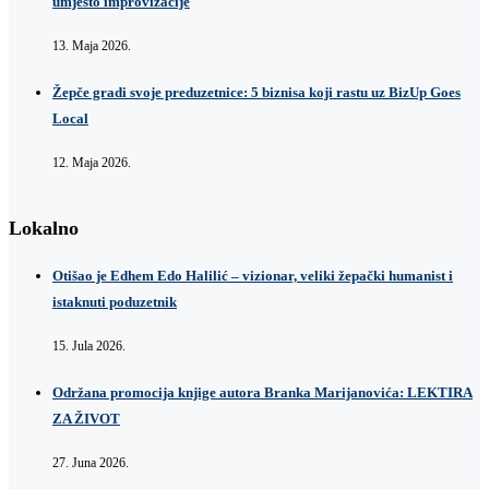
umjesto improvizacije
13. Maja 2026.
Žepče gradi svoje preduzetnice: 5 biznisa koji rastu uz BizUp Goes
Local
12. Maja 2026.
Lokalno
Otišao je Edhem Edo Halilić – vizionar, veliki žepački humanist i
istaknuti poduzetnik
15. Jula 2026.
Održana promocija knjige autora Branka Marijanovića: LEKTIRA
ZA ŽIVOT
27. Juna 2026.