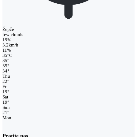
Žepče
few clouds
19%
3.2km/h
11%
35
°
C
35
°
35
°
34
°
Thu
22
°
Fri
19
°
Sat
19
°
Sun
21
°
Mon
Pratite nas