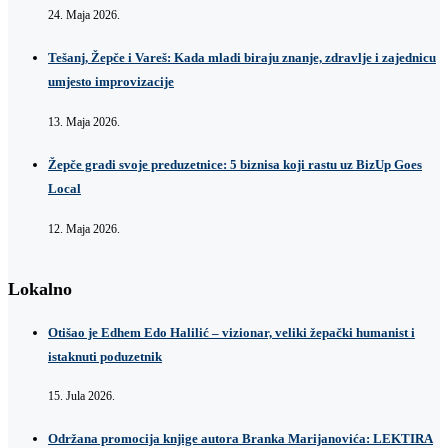
24. Maja 2026.
Tešanj, Žepče i Vareš: Kada mladi biraju znanje, zdravlje i zajednicu
umjesto improvizacije
13. Maja 2026.
Žepče gradi svoje preduzetnice: 5 biznisa koji rastu uz BizUp Goes
Local
12. Maja 2026.
Lokalno
Otišao je Edhem Edo Halilić – vizionar, veliki žepački humanist i
istaknuti poduzetnik
15. Jula 2026.
Održana promocija knjige autora Branka Marijanovića: LEKTIRA