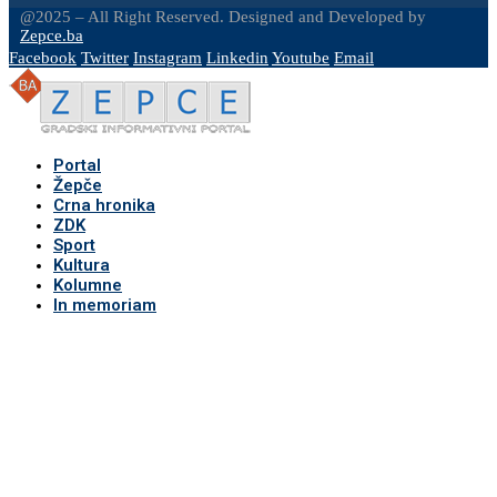
@2025 – All Right Reserved. Designed and Developed by
Zepce.ba
Facebook
Twitter
Instagram
Linkedin
Youtube
Email
Portal
Žepče
Crna hronika
ZDK
Sport
Kultura
Kolumne
In memoriam