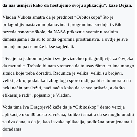
da nas usmjeri kako da hostujemo svoju aplikaciju”, kaže Dejan.
Vladan Vukota smatra da je prednost “Orbitoskopa” što je
prilagodljiv nastavnim planovima i programima srednje i viših
razreda osnovne škole, da NASA prikazuje svemir u realnim
dimenzijama i da su to onda ogromna prostranstva, a ovdje je sve
umanjeno pa se može lakše sagledati.
“Sve je na jednom mjestu i sve je vizuelno prilagodljivije za čovjeka
da razumije. Trebalo bi nam vremena da to usavršimo jer ima mnogo
sitnica koje treba doraditi. Računica je velika, veliki su brojevi,
veliki je broj podataka i zbog toga sporo radi, pa bi se to moralo na
neki način presložiti, naći način kako da se sve prikaže, a da što
efikasnije radi”, pojasnio je Vladan.
Vođa tima Iva Dragojević kaže da je “Orbitoskop” demo verzija
aplikacije oko 80 odsto završena, koliko i smatra da se moglo uraditi
za dva dana, a da je, kao i svaka aplikacija, podložna promjenama i
doradama.