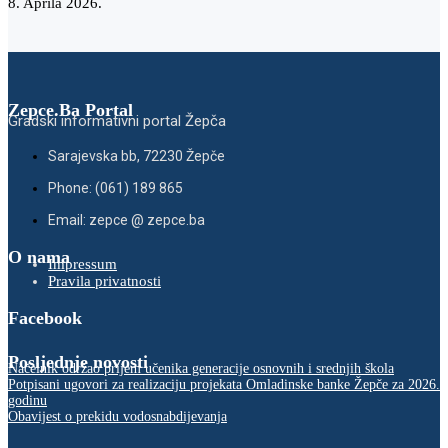
8. Aprila 2026.
Zepce.Ba Portal
Gradski informativni portal Žepča
Sarajevska bb, 72230 Žepče
Phone: (061) 189 865
Email: zepce @ zepce.ba
O nama
Impressum
Pravila privatnosti
Facebook
Posljednje novosti
Načelnik održao prijem učenika generacije osnovnih i srednjih škola
Potpisani ugovori za realizaciju projekata Omladinske banke Žepče za 2026.
godinu
Obavijest o prekidu vodosnabdijevanja