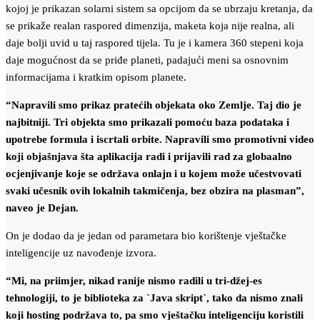
kojoj je prikazan solarni sistem sa opcijom da se ubrzaju kretanja, da
se prikaže realan raspored dimenzija, maketa koja nije realna, ali
daje bolji uvid u taj raspored tijela. Tu je i kamera 360 stepeni koja
daje mogućnost da se priđe planeti, padajući meni sa osnovnim
informacijama i kratkim opisom planete.
“Napravili smo prikaz pratećih objekata oko Zemlje. Taj dio je
najbitniji. Tri objekta smo prikazali pomoću baza podataka i
upotrebe formula i iscrtali orbite. Napravili smo promotivni video
koji objašnjava šta aplikacija radi i prijavili rad za globaalno
ocjenjivanje koje se održava onlajn i u kojem može učestvovati
svaki učesnik ovih lokalnih takmičenja, bez obzira na plasman”,
naveo je Dejan.
On je dodao da je jedan od parametara bio korištenje vještačke
inteligencije uz navođenje izvora.
“Mi, na priimjer, nikad ranije nismo radili u tri-džej-es
tehnologiji, to je biblioteka za `Java skript`, tako da nismo znali
koji hosting podržava to, pa smo vještačku inteligenciju koristili