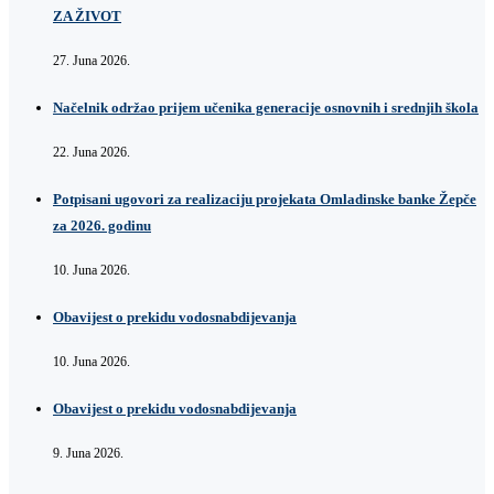
ZA ŽIVOT
27. Juna 2026.
Načelnik održao prijem učenika generacije osnovnih i srednjih škola
22. Juna 2026.
Potpisani ugovori za realizaciju projekata Omladinske banke Žepče
za 2026. godinu
10. Juna 2026.
Obavijest o prekidu vodosnabdijevanja
10. Juna 2026.
Obavijest o prekidu vodosnabdijevanja
9. Juna 2026.