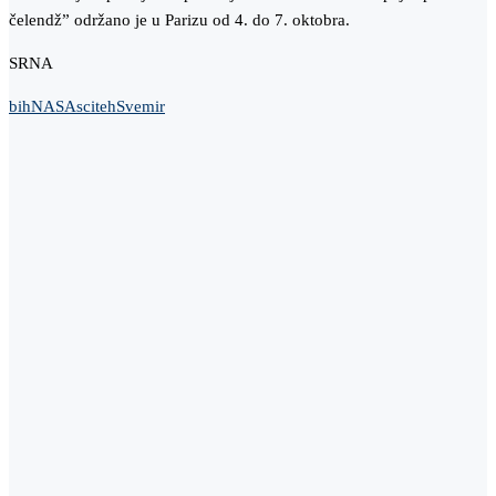
čelendž” održano je u Parizu od 4. do 7. oktobra.
SRNA
bih
NASA
sciteh
Svemir