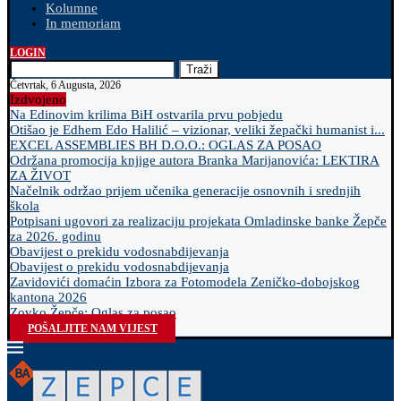
Kolumne
In memoriam
LOGIN
Traži
Četvrtak, 6 Augusta, 2026
Izdvojeno
Na Edinovim krilima BiH ostvarila prvu pobjedu
Otišao je Edhem Edo Halilić – vizionar, veliki žepački humanist i...
EXCEL ASSEMBLIES BH D.O.O.: OGLAS ZA POSAO
Održana promocija knjige autora Branka Marijanovića: LEKTIRA
ZA ŽIVOT
Načelnik održao prijem učenika generacije osnovnih i srednjih
škola
Potpisani ugovori za realizaciju projekata Omladinske banke Žepče
za 2026. godinu
Obavijest o prekidu vodosnabdijevanja
Obavijest o prekidu vodosnabdijevanja
Zavidovići domaćin Izbora za Fotomodela Zeničko-dobojskog
kantona 2026
Zovko Žepče: Oglas za posao
POŠALJITE NAM VIJEST