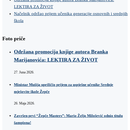
LEKTIRA ZA ŽIVOT
Načelnik održao prijem učenika generacije osnovnih i srednjih
škola
Foto priče
Održana promocija knjige autora Branka
Marijanovića: LEKTIRA ZA ŽIVOT
27. Juna 2026.
Ministar Mušija upriličio prijem za uspješne učenike Srednje
mješovite škole Žepče
26. Maja 2026.
Završen prvi “Žepče Masters”: Mario Željo Milošević odnio titulu
šampiona!