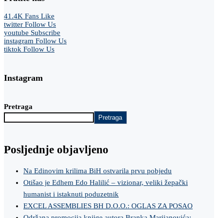
41.4K
Fans
Like
twitter
Follow Us
youtube
Subscribe
instagram
Follow Us
tiktok
Follow Us
Instagram
Pretraga
Pretraga
Posljednje objavljeno
Na Edinovim krilima BiH ostvarila prvu pobjedu
Otišao je Edhem Edo Halilić – vizionar, veliki žepački
humanist i istaknuti poduzetnik
EXCEL ASSEMBLIES BH D.O.O.: OGLAS ZA POSAO
Održana promocija knjige autora Branka Marijanovića: