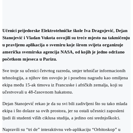
Učenici prijedorske Elektrotehničke škole Iva Dragojević, Dejan
Stanojević i Vladan Vukota osvojili su treće mjesto na takmičenju
u pravljenu aplikacija o svemiru koje širom svijeta organizuje
američka svemirska agencija NASA, od kojih je jedno održano
početkom mjeseca u Parizu.
Sve troje su učenici četvrtog razreda, smjer tehničar informacionih
tehnologija, a njihov tim osvojio je i posebnu nagradu kao omiljena
ekipa među 15-ak timova iz Francuske i afričkih zemalja, koji su
učestvovali u 48-časovnom hakatonu.
Dejan Stanojević rekao je da su svi bili zadivljeni što su tako mlada
ekipa i što dolaze sa ovih prostora, jer su ostali učesnici zaposleni
ljudi ili studenti viših ciklusa studija, a jedino oni srednjoškolci.
Napravili su “tri de” interaktivnu veb-aplikaciju “Orbitoskop” u