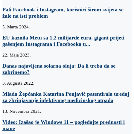
Pali Facebook i Instagram, korisnici širom svijeta se
žale na isti problem
5. Marta 2024.
EU kaznila Metu sa 1,2 milijarde eura, gigant prijeti
gašenjem Instagrama i Facebooka u...
22. Maja 2023.
Danas najavljena solarna oluja: Da li treba da se
zabrinemo?
3. Augusta 2022.
Mlada Žepčanka Katarina Ponjavić patentirala uređaj
za zbrinjavanje infektivnog medicinskog otpada
13. Novembra 2021.
Video: Izašao je Windows 11 – pogledajte prednosti i
mane