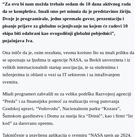
“Za ovu bi nam možda trebalo sedam do 10 dana aktivnog rada
da se kompletira. Imali smo pet minuta da je predstavimo žiriju.
Dvoje je programiralo, jedno spremalo govor, prezentaciju i
pisanje prijave za globalno ocjenjivanje na kojem će radovi 10
ekipa biti odabrani kao ovogodišnji globalni pobjednici”,
pojašnjava Iva.
Ona ističe da je, osim rezultata, veoma korisno što su imali priliku da
se upoznaju sa ljudima iz agencije NASA, sa Berkli unverziteta i iz
velikih internacionalnih startap asocijacija, te sa studentima i
inženjerima iz oblasti u vezi sa IT sektorom i sa istraživanjem
svemira.
Mladi programeri zahvalili su za veliku podršku Razvojnoj agenciji
“Preda” i za finansijsku pomoć za realizaciju ovog putovanja
Gradskoj upravi, “Vodovodu”, Nacionalnom parku “Kozara”,
Šumskom gazdinstvu i Domu za starija lica “Drinić”, kao i firmi “Ist
kod” za darovanu opremu.
Takmičenje u pravljenu aplikacija o svemiru “NASA spejs ap 2024.