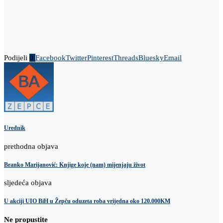
Podijeli
0
Facebook
Twitter
Pinterest
Threads
Bluesky
Email
Urednik
prethodna objava
Branko Marijanović: Knjige koje (nam) mijenjaju život
sljedeća objava
U akciji UIO BiH u Žepču oduzeta roba vrijedna oko 120.000KM
Ne propustite