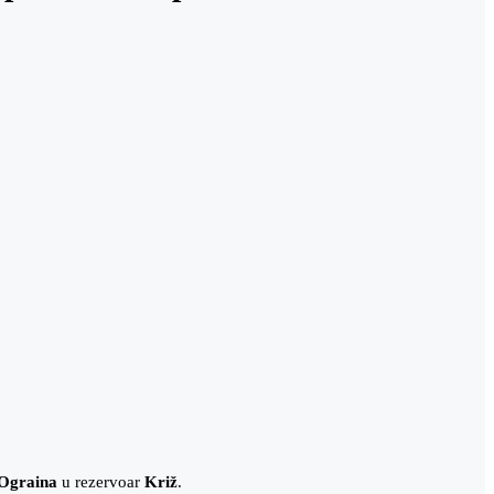
Ograina
u rezervoar
Križ
.