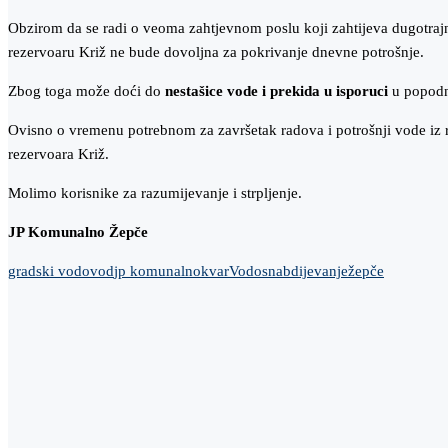
Obzirom da se radi o veoma zahtjevnom poslu koji zahtijeva dugotrajn
rezervoaru Križ ne bude dovoljna za pokrivanje dnevne potrošnje.
Zbog toga može doći do
nestašice vode i prekida u isporuci
u popodn
Ovisno o vremenu potrebnom za završetak radova i potrošnji vode iz 
rezervoara Križ.
Molimo korisnike za razumijevanje i strpljenje.
JP Komunalno Žepče
gradski vodovod
jp komunalno
kvar
Vodosnabdijevanje
žepče