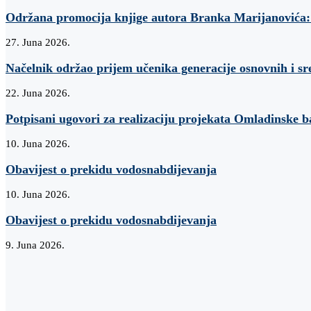
Održana promocija knjige autora Branka Marijanovi
27. Juna 2026.
Načelnik održao prijem učenika generacije osnovnih i sr
22. Juna 2026.
Potpisani ugovori za realizaciju projekata Omladinske 
10. Juna 2026.
Obavijest o prekidu vodosnabdijevanja
10. Juna 2026.
Obavijest o prekidu vodosnabdijevanja
9. Juna 2026.