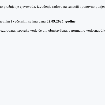
o pražnjenje cjevovoda, izvođenje radova na sanaciji i ponovno punjen
evnim i večernjim satima dana
02.09.2025. godine
.
rezervoara, isporuka vode će biti obustavljena, a normalno vodosnabdi