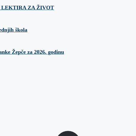
ća: LEKTIRA ZA ŽIVOT
ednjih škola
banke Žepče za 2026. godinu