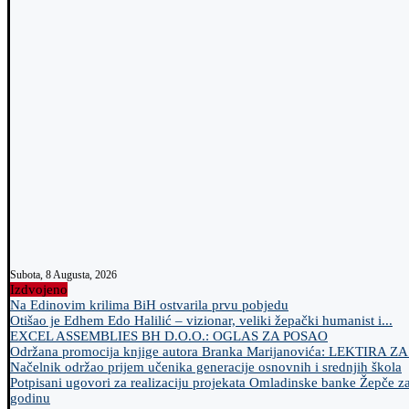
Subota, 8 Augusta, 2026
Izdvojeno
Na Edinovim krilima BiH ostvarila prvu pobjedu
Otišao je Edhem Edo Halilić – vizionar, veliki žepački humanist i...
EXCEL ASSEMBLIES BH D.O.O.: OGLAS ZA POSAO
Održana promocija knjige autora Branka Marijanovića: LEKTIRA Z
Načelnik održao prijem učenika generacije osnovnih i srednjih škola
Potpisani ugovori za realizaciju projekata Omladinske banke Žepče z
godinu