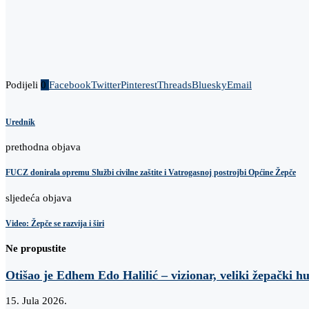
Podijeli
0
Facebook
Twitter
Pinterest
Threads
Bluesky
Email
Urednik
prethodna objava
FUCZ donirala opremu Službi civilne zaštite i Vatrogasnoj postrojbi Općine Žepče
sljedeća objava
Video: Žepče se razvija i širi
Ne propustite
Otišao je Edhem Edo Halilić – vizionar, veliki žepački h
15. Jula 2026.