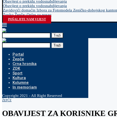
Obavijest o prekidu vodosnabdijevanja
Obavijest o prekidu vodosnabdijevanja
Zavidovići domaćin Izbora za Fotomodela Zeničko-dobojskog kanto
Zovko Žepče: Oglas za posao
POŠALJITE NAM VIJEST
Traži
Traži
Portal
Žepče
Crna hronika
ZDK
Sport
Kultura
Kolumne
In memoriam
Copyright 2021 - All Right Reserved
ŽEPČE
OBAVIJEST ZA KORISNIKE GRAD