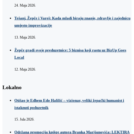
24. Maja 2026.
Tešanj, Žepče i Vareš: Kada mladi biraju znanje, zdravlje i zajednicu
umjesto improvizacije
13. Maja 2026.
Žepče gradi svoje preduzetnice: 5 biznisa koji rastu uz BizUp Goes
Local
12. Maja 2026.
Lokalno
Otišao je Edhem Edo Halilić – vizionar, veliki žepački humanist i
istaknuti poduzetnik
15. Jula 2026.
Održana promocija knjige autora Branka Marijanovića: LEKTIRA