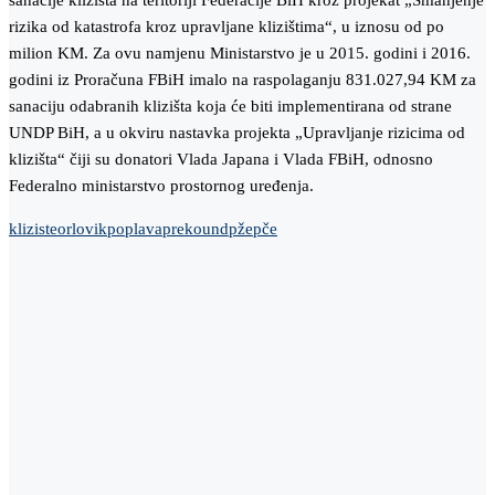
sanacije klizišta na teritoriji Federacije BiH kroz projekat „Smanjenje
rizika od katastrofa kroz upravljane klizištima“, u iznosu od po
milion KM. Za ovu namjenu Ministarstvo je u 2015. godini i 2016.
godini iz Proračuna FBiH imalo na raspolaganju 831.027,94 KM za
sanaciju odabranih klizišta koja će biti implementirana od strane
UNDP BiH, a u okviru nastavka projekta „Upravljanje rizicima od
klizišta“ čiji su donatori Vlada Japana i Vlada FBiH, odnosno
Federalno ministarstvo prostornog uređenja.
kliziste
orlovik
poplava
preko
undp
žepče