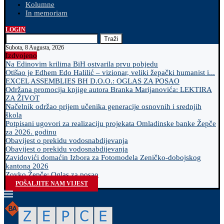
Kolumne
In memoriam
LOGIN
Traži
Subota, 8 Augusta, 2026
Izdvojeno
Na Edinovim krilima BiH ostvarila prvu pobjedu
Otišao je Edhem Edo Halilić – vizionar, veliki žepački humanist i...
EXCEL ASSEMBLIES BH D.O.O.: OGLAS ZA POSAO
Održana promocija knjige autora Branka Marijanovića: LEKTIRA
ZA ŽIVOT
Načelnik održao prijem učenika generacije osnovnih i srednjih
škola
Potpisani ugovori za realizaciju projekata Omladinske banke Žepče
za 2026. godinu
Obavijest o prekidu vodosnabdijevanja
Obavijest o prekidu vodosnabdijevanja
Zavidovići domaćin Izbora za Fotomodela Zeničko-dobojskog
kantona 2026
Zovko Žepče: Oglas za posao
POŠALJITE NAM VIJEST