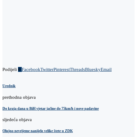
Podijeli
0
Facebook
Twitter
Pinterest
Threads
Bluesky
Email
Urednik
prethodna objava
Do kraja dana u BiH vjetar jačine do 75km/h i nove padavine
sljedeća objava
Olujno nevrijeme nanijelo velike štete u ZDK