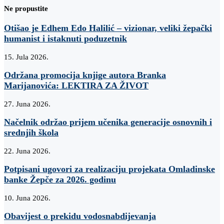
Ne propustite
Otišao je Edhem Edo Halilić – vizionar, veliki žepački
humanist i istaknuti poduzetnik
15. Jula 2026.
Održana promocija knjige autora Branka
Marijanovića: LEKTIRA ZA ŽIVOT
27. Juna 2026.
Načelnik održao prijem učenika generacije osnovnih i
srednjih škola
22. Juna 2026.
Potpisani ugovori za realizaciju projekata Omladinske
banke Žepče za 2026. godinu
10. Juna 2026.
Obavijest o prekidu vodosnabdijevanja