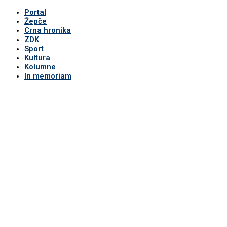
Portal
Žepče
Crna hronika
ZDK
Sport
Kultura
Kolumne
In memoriam