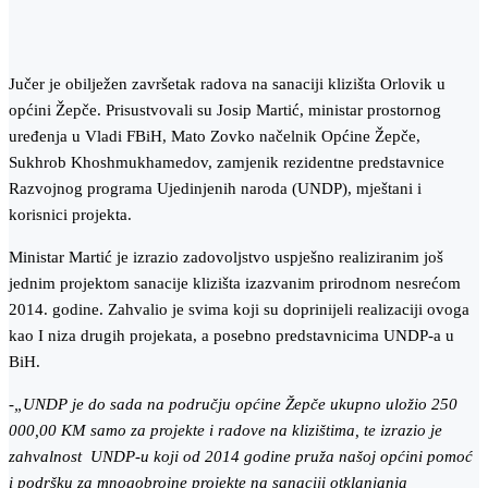
Jučer je obilježen završetak radova na sanaciji klizišta Orlovik u
općini Žepče. Prisustvovali su Josip Martić, ministar prostornog
uređenja u Vladi FBiH, Mato Zovko načelnik Općine Žepče,
Sukhrob Khoshmukhamedov, zamjenik rezidentne predstavnice
Razvojnog programa Ujedinjenih naroda (UNDP), mještani i
korisnici projekta.
Ministar Martić je izrazio zadovoljstvo uspješno realiziranim još
jednim projektom sanacije klizišta izazvanim prirodnom nesrećom
2014. godine. Zahvalio je svima koji su doprinijeli realizaciji ovoga
kao I niza drugih projekata, a posebno predstavnicima UNDP-a u
BiH.
-„UNDP je do sada na području općine Žepče ukupno uložio 250
000,00 KM samo za projekte i radove na klizištima, te izrazio je
zahvalnost UNDP-u koji od 2014 godine pruža našoj općini pomoć
i podršku za mnogobrojne projekte na sanaciji otklanjanja