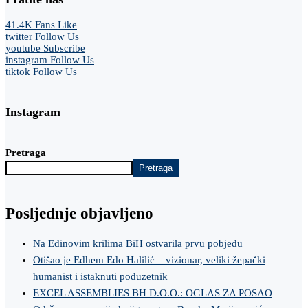
41.4K
Fans
Like
twitter
Follow Us
youtube
Subscribe
instagram
Follow Us
tiktok
Follow Us
Instagram
Pretraga
Pretraga
Posljednje objavljeno
Na Edinovim krilima BiH ostvarila prvu pobjedu
Otišao je Edhem Edo Halilić – vizionar, veliki žepački
humanist i istaknuti poduzetnik
EXCEL ASSEMBLIES BH D.O.O.: OGLAS ZA POSAO