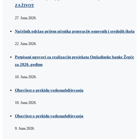
ZA ŽIVOT
27. Juna 2026.
Načelnik održao prijem učenika generacije osnovnih i srednjih škola
22. Juna 2026.
Potpisani ugovori za realizaciju projekata Omladinske banke Žepče
za 2026. godinu
10. Juna 2026.
Obavijest o prekidu vodosnabdijevanja
10. Juna 2026.
Obavijest o prekidu vodosnabdijevanja
9. Juna 2026.