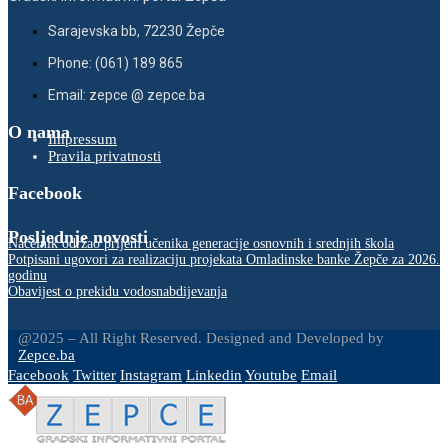
Sarajevska bb, 72230 Žepče
Phone: (061) 189 865
Email: zepce @ zepce.ba
O nama
Impressum
Pravila privatnosti
Facebook
Posljednje novosti
Načelnik održao prijem učenika generacije osnovnih i srednjih škola
Potpisani ugovori za realizaciju projekata Omladinske banke Žepče za 2026.
godinu
Obavijest o prekidu vodosnabdijevanja
@2025 – All Right Reserved. Designed and Developed by
Zepce.ba
Facebook
Twitter
Instagram
Linkedin
Youtube
Email