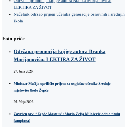
Održana promocija knjige autora Branka Marijanovića:
LEKTIRA ZA ŽIVOT
Načelnik održao prijem učenika generacije osnovnih i srednjih
škola
Foto priče
Održana promocija knjige autora Branka
Marijanovića: LEKTIRA ZA ŽIVOT
27. Juna 2026.
Ministar Mušija upriličio prijem za uspješne učenike Srednje
mješovite škole Žepče
26. Maja 2026.
Završen prvi “Žepče Masters”: Mario Željo Milošević odnio titulu
šampiona!