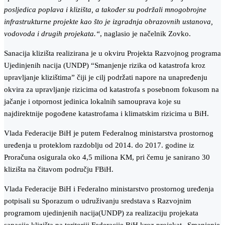
posljedica poplava i klizišta, a također su podržali mnogobrojne
infrastrukturne projekte kao što je izgradnja obrazovnih ustanova,
vodovoda i drugih projekata.“
, naglasio je načelnik Zovko.
Sanacija klizišta realizirana je u okviru Projekta Razvojnog programa
Ujedinjenih nacija (UNDP) “Smanjenje rizika od katastrofa kroz
upravljanje klizištima” čiji je cilj podržati napore na unapređenju
okvira za upravljanje rizicima od katastrofa s posebnom fokusom na
jačanje i otpornost jedinica lokalnih samouprava koje su
najdirektnije pogođene katastrofama i klimatskim rizicima u BiH.
Vlada Federacije BiH je putem Federalnog ministarstva prostornog
uređenja u proteklom razdoblju od 2014. do 2017. godine iz
Proračuna osigurala oko 4,5 miliona KM, pri čemu je sanirano 30
klizišta na čitavom području FBiH.
Vlada Federacije BiH i Federalno ministarstvo prostornog uređenja
potpisali su Sporazum o udruživanju sredstava s Razvojnim
programom ujedinjenih nacija(UNDP) za realizaciju projekata