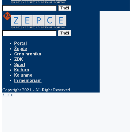
Traži
Traži
Portal
Žepče
Crna hronika
ZDK
Sport
Kultura
Kolumne
In memoriam
Copyright 2021 - All Right Reserved
ŽEPČE